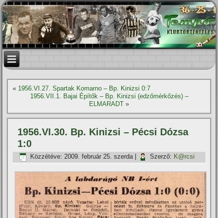
«
1956.VI.27. Spartak Komarno – Bp. Kinizsi 0:7
1956.VII.1. Bajai Építők – Bp. Kinizsi (edzőmérkőzés) –
ELMARADT
»
1956.VI.30. Bp. Kinizsi – Pécsi Dózsa
1:0
Közzétéve:
2009. február 25. szerda
|
Szerző:
K@rcsi