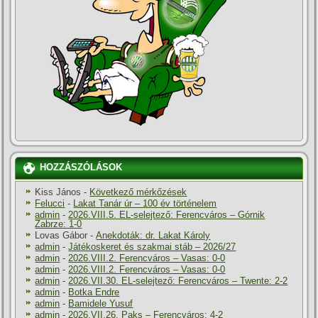
HOZZÁSZÓLÁSOK
Kiss János
-
Következő mérkőzések
Felucci
-
Lakat Tanár úr – 100 év történelem
admin
-
2026.VIII.5. EL-selejtező: Ferencváros – Górnik
Zabrze: 1-0
Lovas Gábor
-
Anekdoták: dr. Lakat Károly
admin
-
Játékoskeret és szakmai stáb – 2026/27
admin
-
2026.VIII.2. Ferencváros – Vasas: 0-0
admin
-
2026.VIII.2. Ferencváros – Vasas: 0-0
admin
-
2026.VII.30. EL-selejtező: Ferencváros – Twente: 2-2
admin
-
Botka Endre
admin
-
Bamidele Yusuf
admin
-
2026.VII.26. Paks – Ferencváros: 4-2