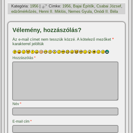
Kategória:
1956
|
Címke:
1956
,
Bajai Épí­tők
,
Csabai József
,
edzőmérkőzés
,
Henni II. Miklós
,
Nemes Gyula
,
Onódi II. Béla
Vélemény, hozzászólás?
Az e-mail címet nem tesszük közzé.
A kötelező mezőket
*
karakterrel jelöltük
Hozzászólás
*
Név
*
E-mail cím
*