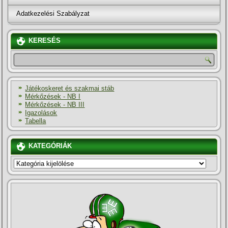
Adatkezelési Szabályzat
KERESÉS
Játékoskeret és szakmai stáb
Mérkőzések - NB I
Mérkőzések - NB III
Igazolások
Tabella
KATEGÓRIÁK
KATEGÓRIÁK