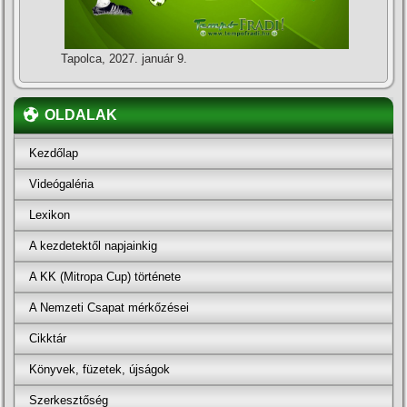
Tapolca, 2027. január 9.
OLDALAK
Kezdőlap
Videógaléria
Lexikon
A kezdetektől napjainkig
A KK (Mitropa Cup) története
A Nemzeti Csapat mérkőzései
Cikktár
Könyvek, füzetek, újságok
Szerkesztőség