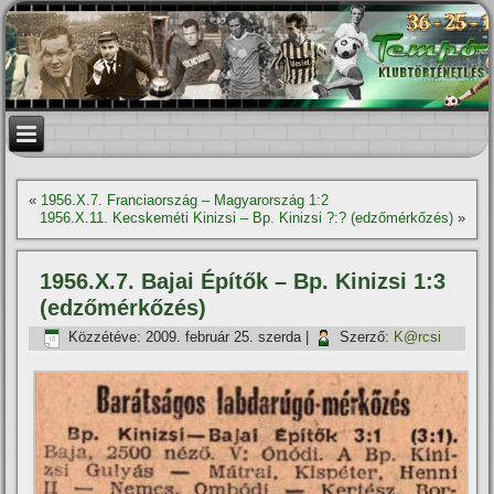
«
1956.X.7. Franciaország – Magyarország 1:2
1956.X.11. Kecskeméti Kinizsi – Bp. Kinizsi ?:? (edzőmérkőzés)
»
1956.X.7. Bajai Épí­tők – Bp. Kinizsi 1:3
(edzőmérkőzés)
Közzétéve:
2009. február 25. szerda
|
Szerző:
K@rcsi