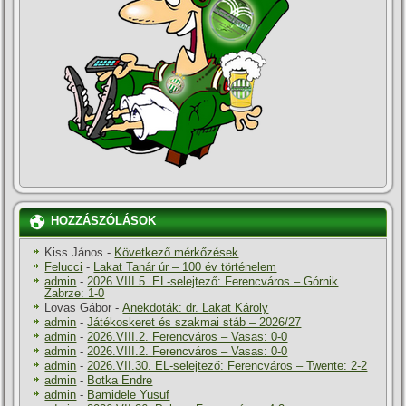
HOZZÁSZÓLÁSOK
Kiss János
-
Következő mérkőzések
Felucci
-
Lakat Tanár úr – 100 év történelem
admin
-
2026.VIII.5. EL-selejtező: Ferencváros – Górnik
Zabrze: 1-0
Lovas Gábor
-
Anekdoták: dr. Lakat Károly
admin
-
Játékoskeret és szakmai stáb – 2026/27
admin
-
2026.VIII.2. Ferencváros – Vasas: 0-0
admin
-
2026.VIII.2. Ferencváros – Vasas: 0-0
admin
-
2026.VII.30. EL-selejtező: Ferencváros – Twente: 2-2
admin
-
Botka Endre
admin
-
Bamidele Yusuf