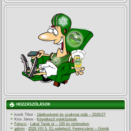
HOZZÁSZÓLÁSOK
kosik Tibor
-
Játékoskeret és szakmai stáb – 2026/27
Kiss János
-
Következő mérkőzések
Felucci
-
Lakat Tanár úr – 100 év történelem
admin
-
2026.VIII.5. EL-selejtező: Ferencváros – Górnik