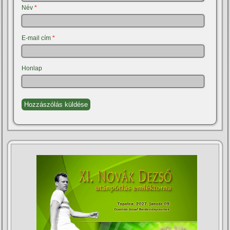
Név
*
E-mail cím
*
Honlap