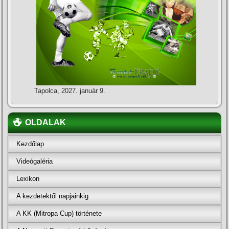
Tapolca, 2027. január 9.
OLDALAK
Kezdőlap
Videógaléria
Lexikon
A kezdetektől napjainkig
A KK (Mitropa Cup) története