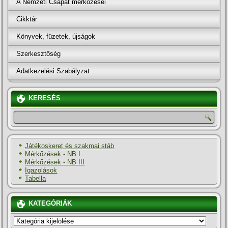
A Nemzeti Csapat mérkőzései
Cikktár
Könyvek, füzetek, újságok
Szerkesztőség
Adatkezelési Szabályzat
KERESÉS
Játékoskeret és szakmai stáb
Mérkőzések - NB I
Mérkőzések - NB III
Igazolások
Tabella
KATEGÓRIÁK
KATEGÓRIÁK