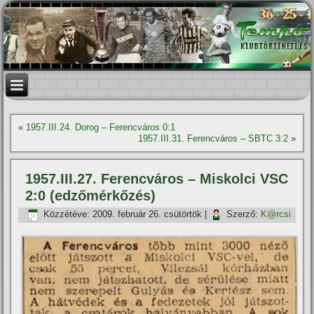
«
1957.III.24. Dorog – Ferencváros 0:1
1957.III.31. Ferencváros – SBTC 3:2
»
1957.III.27. Ferencváros – Miskolci VSC
2:0 (edzőmérkőzés)
Közzétéve:
2009. február 26. csütörtök
|
Szerző:
K@rcsi