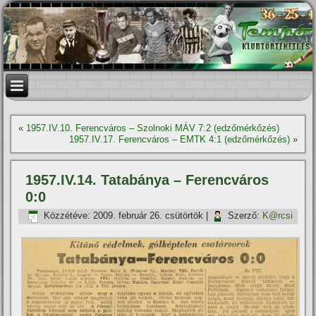
«
1957.IV.10. Ferencváros – Szolnoki MÁV 7:2 (edzőmérkőzés)
1957.IV.17. Ferencváros – EMTK 4:1 (edzőmérkőzés)
»
1957.IV.14. Tatabánya – Ferencváros
0:0
Közzétéve:
2009. február 26. csütörtök
|
Szerző:
K@rcsi