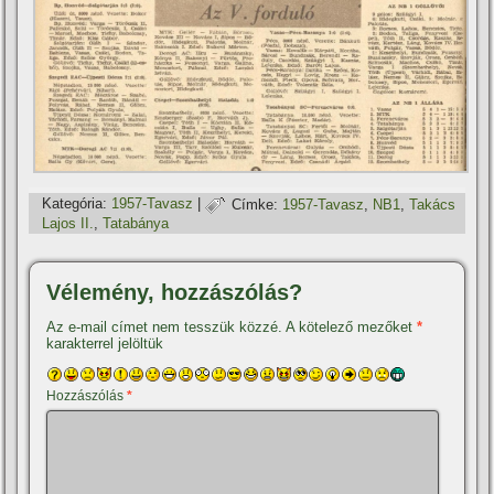
Kategória:
1957-Tavasz
|
Címke:
1957-Tavasz
,
NB1
,
Takács
Lajos II.
,
Tatabánya
Vélemény, hozzászólás?
Az e-mail címet nem tesszük közzé.
A kötelező mezőket
*
karakterrel jelöltük
Hozzászólás
*