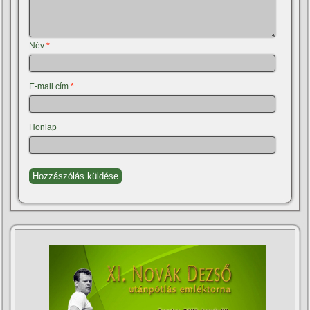
Név
*
E-mail cím
*
Honlap