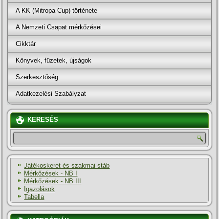
A KK (Mitropa Cup) története
A Nemzeti Csapat mérkőzései
Cikktár
Könyvek, füzetek, újságok
Szerkesztőség
Adatkezelési Szabályzat
KERESÉS
Játékoskeret és szakmai stáb
Mérkőzések - NB I
Mérkőzések - NB III
Igazolások
Tabella