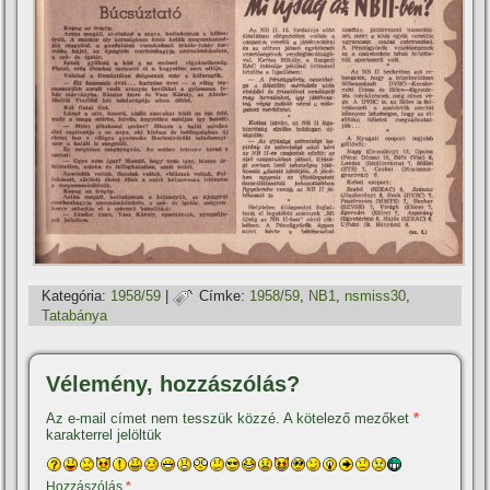
Kategória:
1958/59
|
Címke:
1958/59
,
NB1
,
nsmiss30
,
Tatabánya
Vélemény, hozzászólás?
Az e-mail címet nem tesszük közzé.
A kötelező mezőket
*
karakterrel jelöltük
Hozzászólás
*