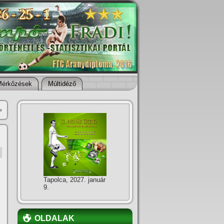
Mérkőzések
Múltidéző
»
Tapolca, 2027. január
9.
OLDALAK