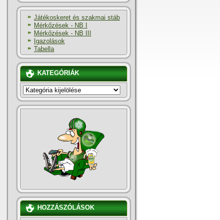
Játékoskeret és szakmai stáb
Mérkőzések - NB I
Mérkőzések - NB III
Igazolások
Tabella
KATEGÓRIÁK
KATEGÓRIÁK
HOZZÁSZÓLÁSOK