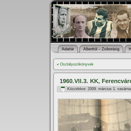
Adattár
Alberttól – Zsiborásig
H
«
Osztályozókönyvek
1960.VII.3. KK, Ferencvá
Közzétéve:
2009. március 1. vasárna