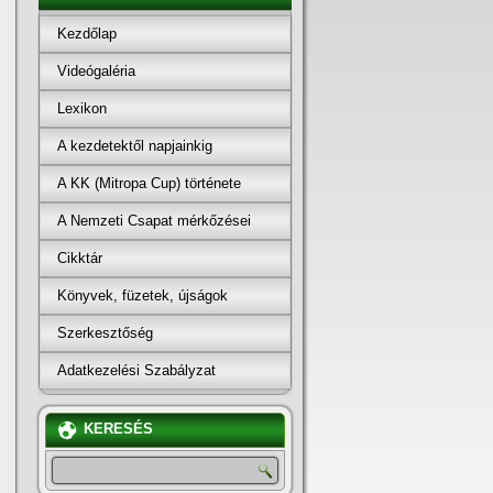
Kezdőlap
Videógaléria
Lexikon
A kezdetektől napjainkig
A KK (Mitropa Cup) története
A Nemzeti Csapat mérkőzései
Cikktár
Könyvek, füzetek, újságok
Szerkesztőség
Adatkezelési Szabályzat
KERESÉS