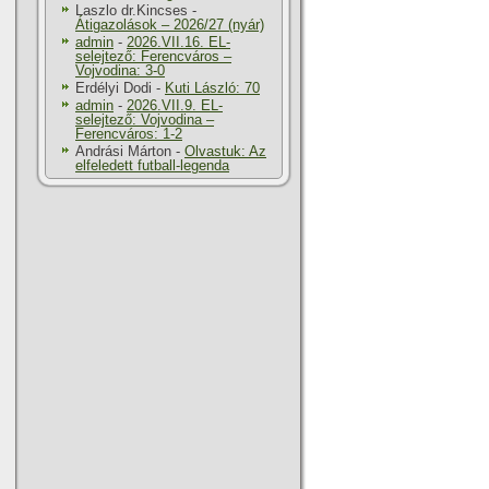
Laszlo dr.Kincses
-
Átigazolások – 2026/27 (nyár)
admin
-
2026.VII.16. EL-
selejtező: Ferencváros –
Vojvodina: 3-0
Erdélyi Dodi
-
Kuti László: 70
admin
-
2026.VII.9. EL-
selejtező: Vojvodina –
Ferencváros: 1-2
Andrási Márton
-
Olvastuk: Az
elfeledett futball-legenda