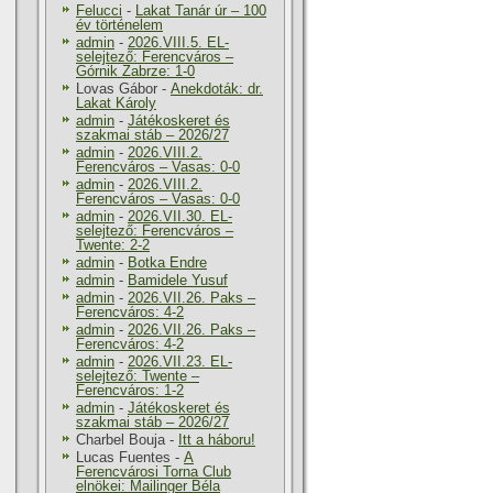
Felucci
-
Lakat Tanár úr – 100
év történelem
admin
-
2026.VIII.5. EL-
selejtező: Ferencváros –
Górnik Zabrze: 1-0
Lovas Gábor
-
Anekdoták: dr.
Lakat Károly
admin
-
Játékoskeret és
szakmai stáb – 2026/27
admin
-
2026.VIII.2.
Ferencváros – Vasas: 0-0
admin
-
2026.VIII.2.
Ferencváros – Vasas: 0-0
admin
-
2026.VII.30. EL-
selejtező: Ferencváros –
Twente: 2-2
admin
-
Botka Endre
admin
-
Bamidele Yusuf
admin
-
2026.VII.26. Paks –
Ferencváros: 4-2
admin
-
2026.VII.26. Paks –
Ferencváros: 4-2
admin
-
2026.VII.23. EL-
selejtező: Twente –
Ferencváros: 1-2
admin
-
Játékoskeret és
szakmai stáb – 2026/27
Charbel Bouja
-
Itt a háboru!
Lucas Fuentes
-
A
Ferencvárosi Torna Club
elnökei: Mailinger Béla