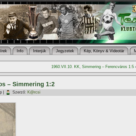
í­rek
Info
Interjúk
Jegyzetek
Kép, Könyv & Videotár
1960.VII.10. KK, Simmering – Ferencváros 1:5
ros – Simmering 1:2
p
|
Szerző:
K@rcsi