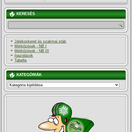
KERESÉS
Játékoskeret és szakmai stáb
Mérkőzések - NB I
Mérkőzések - NB III
Igazolások
Tabella
KATEGÓRIÁK
KATEGÓRIÁK