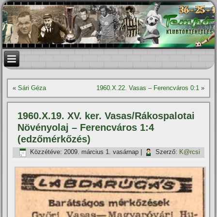
«
Sári Géza
1960.X.22. Vasas – Ferencváros 0:1
»
1960.X.19. XV. ker. Vasas/Rákospalotai
Növényolaj – Ferencváros 1:4
(edzőmérkőzés)
Közzétéve:
2009. március 1. vasárnap
|
Szerző:
K@rcsi