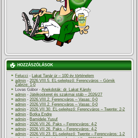
HOZZÁSZÓLÁSOK
Felucci
-
Lakat Tanár úr – 100 év történelem
admin
-
2026.VIII.5. EL-selejtező: Ferencváros – Górnik
Zabrze: 1-0
Lovas Gábor
-
Anekdoták: dr. Lakat Károly
admin
-
Játékoskeret és szakmai stáb – 2026/27
admin
-
2026.VIII.2. Ferencváros – Vasas: 0-0
admin
-
2026.VIII.2. Ferencváros – Vasas: 0-0
admin
-
2026.VII.30. EL-selejtező: Ferencváros – Twente: 2-2
admin
-
Botka Endre
admin
-
Bamidele Yusuf
admin
-
2026.VII.26. Paks – Ferencváros: 4-2
admin
-
2026.VII.26. Paks – Ferencváros: 4-2
admin
-
2026.VII.23. EL-selejtező: Twente – Ferencváros: 1-2