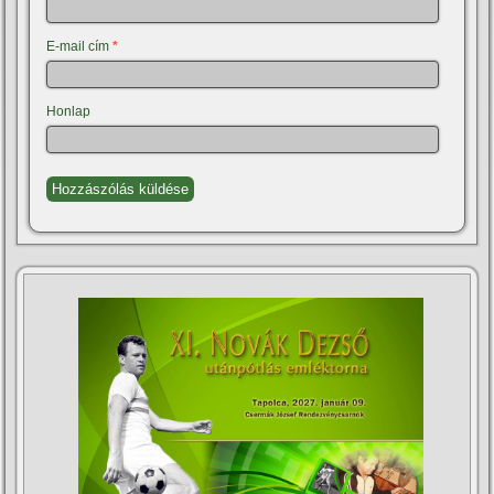
E-mail cím
*
Honlap