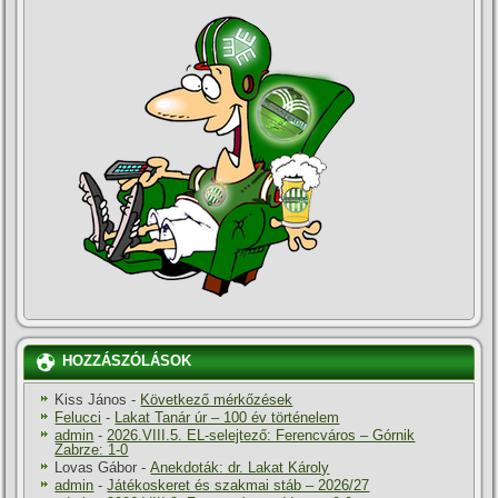
HOZZÁSZÓLÁSOK
Kiss János
-
Következő mérkőzések
Felucci
-
Lakat Tanár úr – 100 év történelem
admin
-
2026.VIII.5. EL-selejtező: Ferencváros – Górnik
Zabrze: 1-0
Lovas Gábor
-
Anekdoták: dr. Lakat Károly
admin
-
Játékoskeret és szakmai stáb – 2026/27