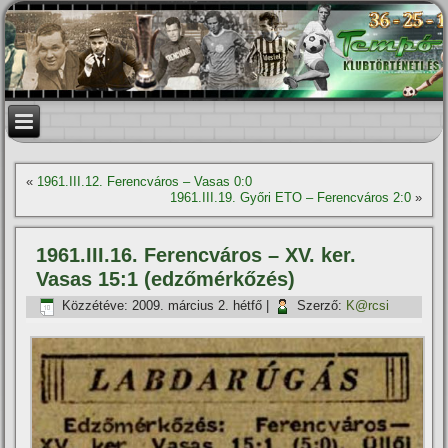
«
1961.III.12. Ferencváros – Vasas 0:0
1961.III.19. Győri ETO – Ferencváros 2:0
»
1961.III.16. Ferencváros – XV. ker.
Vasas 15:1 (edzőmérkőzés)
Közzétéve:
2009. március 2. hétfő
|
Szerző:
K@rcsi