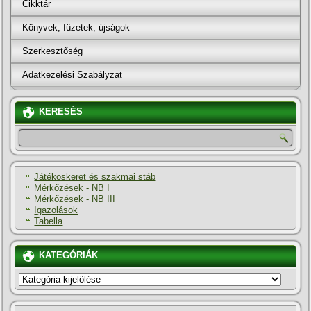
Cikktár
Könyvek, füzetek, újságok
Szerkesztőség
Adatkezelési Szabályzat
KERESÉS
Játékoskeret és szakmai stáb
Mérkőzések - NB I
Mérkőzések - NB III
Igazolások
Tabella
KATEGÓRIÁK
KATEGÓRIÁK