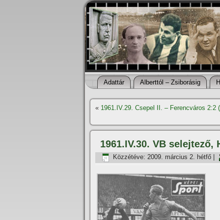
Adattár
Alberttól – Zsiborásig
H
«
1961.IV.29. Csepel II. – Ferencváros 2:2
1961.IV.30. VB selejtező,
Közzétéve:
2009. március 2. hétfő
|