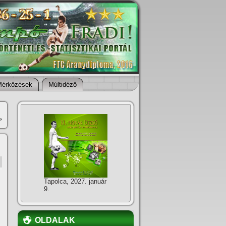
Mérkőzések
Múltidéző
»
Tapolca, 2027. január
9.
OLDALAK