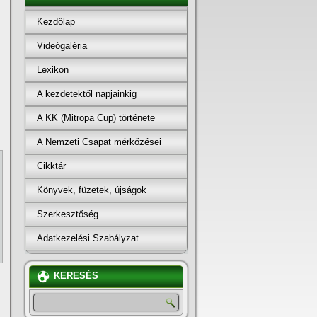
Kezdőlap
Videógaléria
Lexikon
A kezdetektől napjainkig
A KK (Mitropa Cup) története
A Nemzeti Csapat mérkőzései
Cikktár
Könyvek, füzetek, újságok
Szerkesztőség
Adatkezelési Szabályzat
KERESÉS