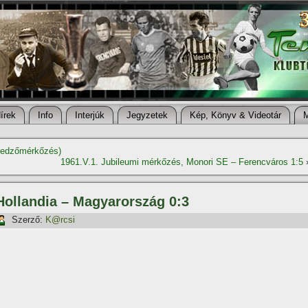
í­rek
Info
Interjúk
Jegyzetek
Kép, Könyv & Videotár
 (edzőmérkőzés)
1961.V.1. Jubileumi mérkőzés, Monori SE – Ferencváros 1:5
 Hollandia – Magyarország 0:3
Szerző:
K@rcsi