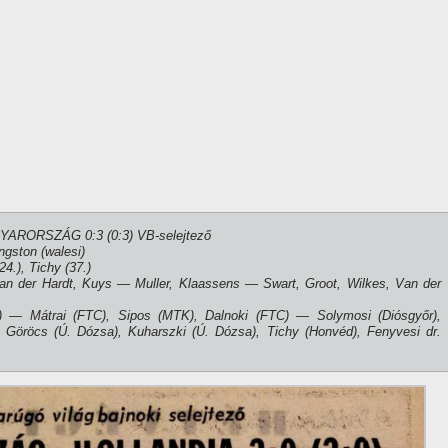
YARORSZÁG 0:3 (0:3) VB-selejtező
ngston (walesi)
24.), Tichy (37.)
an der Hardt, Kuys — Muller, Klaassens — Swart, Groot, Wilkes, Van der
) — Mátrai (FTC), Sipos (MTK), Dalnoki (FTC) — Solymosi (Diósgyőr),
Göröcs (Ú. Dózsa), Kuharszki (Ú. Dózsa), Tichy (Honvéd), Fenyvesi dr.