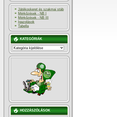
Játékoskeret és szakmai stáb
Mérkőzések - NB I
Mérkőzések - NB III
Igazolások
Tabella
KATEGÓRIÁK
KATEGÓRIÁK
HOZZÁSZÓLÁSOK