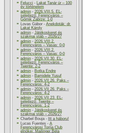
Felucci
-
Lakat Tanár úr – 100
év történelem
admin
-
2026.VIII.5. EL-
selejtező: Ferencváros –
Górnik Zabrze: 1-0
Lovas Gábor
-
Anekdoták: dr.
Lakat Károly
admin
-
Játékoskeret és
szakmai stáb – 2026/27
admin
-
2026.VIII.2.
Ferencváros – Vasas: 0-0
admin
-
2026.VIII.2.
Ferencváros – Vasas: 0-0
admin
-
2026.VII.30. EL-
selejtező: Ferencváros –
Twente: 2-2
admin
-
Botka Endre
admin
-
Bamidele Yusuf
admin
-
2026.VII.26. Paks –
Ferencváros: 4-2
admin
-
2026.VII.26. Paks –
Ferencváros: 4-2
admin
-
2026.VII.23. EL-
selejtező: Twente –
Ferencváros: 1-2
admin
-
Játékoskeret és
szakmai stáb – 2026/27
Charbel Bouja
-
Itt a háboru!
Lucas Fuentes
-
A
Ferencvárosi Torna Club
elnökei: Mailinger Béla