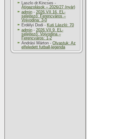
Laszlo dr.Kincses
-
Átigazolások – 2026/27 (nyár)
admin
-
2026.VII.16. EL-
selejtező: Ferencváros –
Vojvodina: 3-0
Erdélyi Dodi
-
Kuti László: 70
admin
-
2026.VII.9. EL-
selejtező: Vojvodina –
Ferencváros: 1-2
Andrási Márton
-
Olvastuk: Az
elfeledett futball-legenda