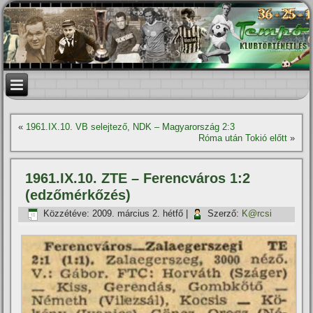
«
1961.IX.10. VB selejtező, NDK – Magyarország 2:3
Róma után Tokió előtt
»
1961.IX.10. ZTE – Ferencváros 1:2
(edzőmérkőzés)
Közzétéve:
2009. március 2. hétfő
|
Szerző:
K@rcsi