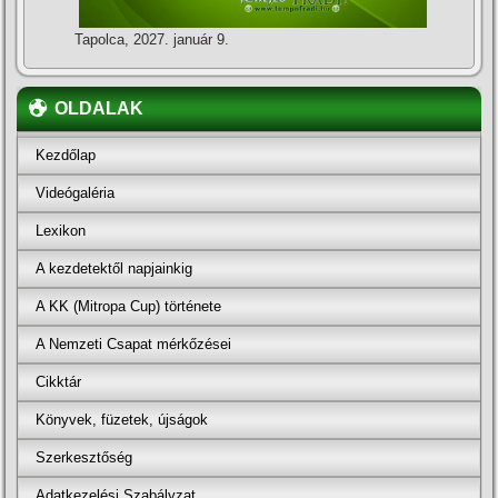
Tapolca, 2027. január 9.
OLDALAK
Kezdőlap
Videógaléria
Lexikon
A kezdetektől napjainkig
A KK (Mitropa Cup) története
A Nemzeti Csapat mérkőzései
Cikktár
Könyvek, füzetek, újságok
Szerkesztőség
Adatkezelési Szabályzat