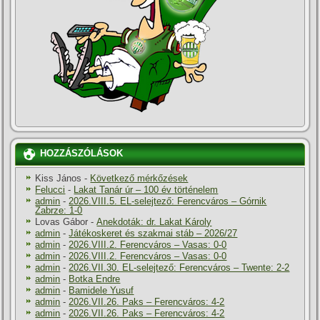
HOZZÁSZÓLÁSOK
Kiss János
-
Következő mérkőzések
Felucci
-
Lakat Tanár úr – 100 év történelem
admin
-
2026.VIII.5. EL-selejtező: Ferencváros – Górnik
Zabrze: 1-0
Lovas Gábor
-
Anekdoták: dr. Lakat Károly
admin
-
Játékoskeret és szakmai stáb – 2026/27
admin
-
2026.VIII.2. Ferencváros – Vasas: 0-0
admin
-
2026.VIII.2. Ferencváros – Vasas: 0-0
admin
-
2026.VII.30. EL-selejtező: Ferencváros – Twente: 2-2
admin
-
Botka Endre
admin
-
Bamidele Yusuf
admin
-
2026.VII.26. Paks – Ferencváros: 4-2
admin
-
2026.VII.26. Paks – Ferencváros: 4-2