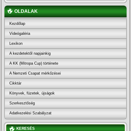
OLDALAK
Kezdőlap
Videógaléria
Lexikon
A kezdetektől napjainkig
A KK (Mitropa Cup) története
A Nemzeti Csapat mérkőzései
Cikktár
Könyvek, füzetek, újságok
Szerkesztőség
Adatkezelési Szabályzat
KERESÉS