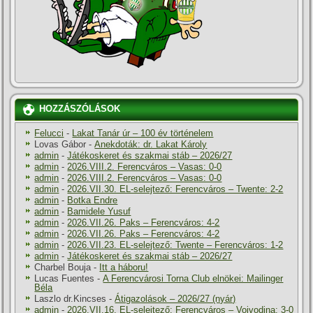
HOZZÁSZÓLÁSOK
Felucci
-
Lakat Tanár úr – 100 év történelem
Lovas Gábor
-
Anekdoták: dr. Lakat Károly
admin
-
Játékoskeret és szakmai stáb – 2026/27
admin
-
2026.VIII.2. Ferencváros – Vasas: 0-0
admin
-
2026.VIII.2. Ferencváros – Vasas: 0-0
admin
-
2026.VII.30. EL-selejtező: Ferencváros – Twente: 2-2
admin
-
Botka Endre
admin
-
Bamidele Yusuf
admin
-
2026.VII.26. Paks – Ferencváros: 4-2
admin
-
2026.VII.26. Paks – Ferencváros: 4-2
admin
-
2026.VII.23. EL-selejtező: Twente – Ferencváros: 1-2
admin
-
Játékoskeret és szakmai stáb – 2026/27
Charbel Bouja
-
Itt a háboru!
Lucas Fuentes
-
A Ferencvárosi Torna Club elnökei: Mailinger
Béla
Laszlo dr.Kincses
-
Átigazolások – 2026/27 (nyár)
admin
-
2026.VII.16. EL-selejtező: Ferencváros – Vojvodina: 3-0