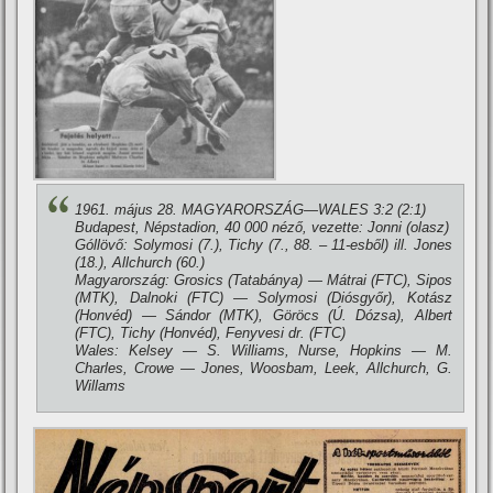
1961. május 28. MAGYARORSZÁG—WALES 3:2 (2:1)
Budapest, Népstadion, 40 000 néző, vezette: Jonni (olasz)
Góllövő: Solymosi (7.), Tichy (7., 88. – 11-esből) ill. Jones
(18.), Allchurch (60.)
Magyarország: Grosics (Tatabánya) — Mátrai (FTC), Sipos
(MTK), Dalnoki (FTC) — Solymosi (Diósgyőr), Kotász
(Honvéd) — Sándor (MTK), Göröcs (Ú. Dózsa), Albert
(FTC), Tichy (Honvéd), Fenyvesi dr. (FTC)
Wales: Kelsey — S. Williams, Nurse, Hopkins — M.
Charles, Crowe — Jones, Woosbam, Leek, Allchurch, G.
Willams