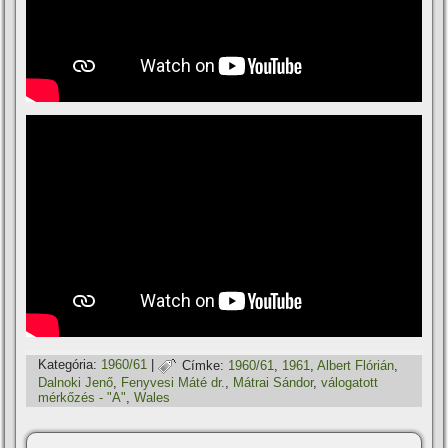
Kategória:
1960/61
|
Címke:
1960/61
,
1961
,
Albert Flórián
,
Dalnoki Jenő
,
Fenyvesi Máté dr.
,
Mátrai Sándor
,
válogatott
mérkőzés - "A"
,
Wales