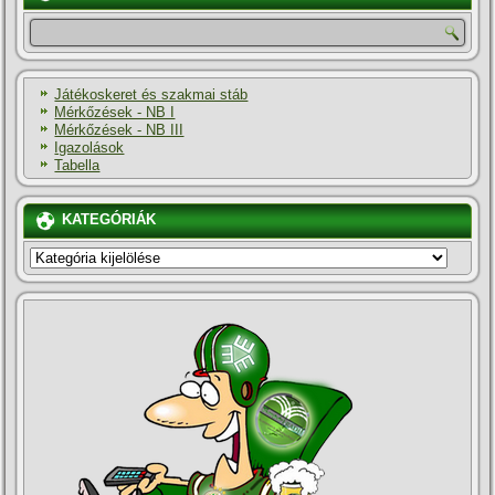
Játékoskeret és szakmai stáb
Mérkőzések - NB I
Mérkőzések - NB III
Igazolások
Tabella
KATEGÓRIÁK
KATEGÓRIÁK