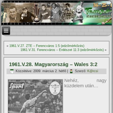
«
1961.V.27. ZTE – Ferencváros 1:5 (edzőmérkőzés)
1961.V.31. Ferencváros – Erdészet 11:3 (edzőmérkőzés)
»
1961.V.28. Magyarország – Wales 3:2
Közzétéve:
2009. március 2. hétfő
|
Szerző:
K@rcsi
Nehéz, nagy
küzdelem után…