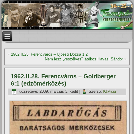
«
1962.II.25. Ferencváros – Újpesti Dózsa 1:2
Nem lesz „veszélyes” játékos Havasi Sándor
»
1962.II.28. Ferencváros – Goldberger
6:1 (edzőmérkőzés)
Közzétéve:
2009. március 3. kedd
|
Szerző:
K@rcsi