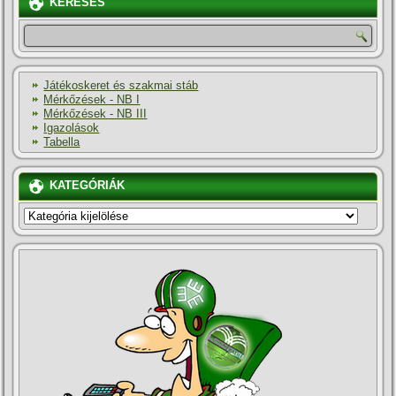
KERESÉS
Játékoskeret és szakmai stáb
Mérkőzések - NB I
Mérkőzések - NB III
Igazolások
Tabella
KATEGÓRIÁK
KATEGÓRIÁK