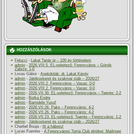
HOZZÁSZÓLÁSOK
Felucci
-
Lakat Tanár úr – 100 év történelem
admin
-
2026.VIII.5. EL-selejtező: Ferencváros – Górnik
Zabrze: 1-0
Lovas Gábor
-
Anekdoták: dr. Lakat Károly
admin
-
Játékoskeret és szakmai stáb – 2026/27
admin
-
2026.VIII.2. Ferencváros – Vasas: 0-0
admin
-
2026.VIII.2. Ferencváros – Vasas: 0-0
admin
-
2026.VII.30. EL-selejtező: Ferencváros – Twente: 2-2
admin
-
Botka Endre
admin
-
Bamidele Yusuf
admin
-
2026.VII.26. Paks – Ferencváros: 4-2
admin
-
2026.VII.26. Paks – Ferencváros: 4-2
admin
-
2026.VII.23. EL-selejtező: Twente – Ferencváros: 1-2
admin
-
Játékoskeret és szakmai stáb – 2026/27
Charbel Bouja
-
Itt a háboru!
Lucas Fuentes
-
A Ferencvárosi Torna Club elnökei: Mailinger