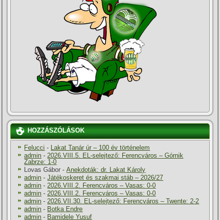
HOZZÁSZÓLÁSOK
Felucci
-
Lakat Tanár úr – 100 év történelem
admin
-
2026.VIII.5. EL-selejtező: Ferencváros – Górnik
Zabrze: 1-0
Lovas Gábor
-
Anekdoták: dr. Lakat Károly
admin
-
Játékoskeret és szakmai stáb – 2026/27
admin
-
2026.VIII.2. Ferencváros – Vasas: 0-0
admin
-
2026.VIII.2. Ferencváros – Vasas: 0-0
admin
-
2026.VII.30. EL-selejtező: Ferencváros – Twente: 2-2
admin
-
Botka Endre
admin
-
Bamidele Yusuf