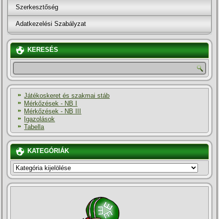
Szerkesztőség
Adatkezelési Szabályzat
KERESÉS
Játékoskeret és szakmai stáb
Mérkőzések - NB I
Mérkőzések - NB III
Igazolások
Tabella
KATEGÓRIÁK
KATEGÓRIÁK