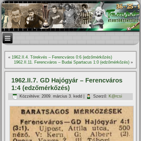
«
1962.II.4. Törekvés – Ferencváros 0:6 (edzőmérkőzés)
1962.II.11. Ferencváros – Budai Spartacus 1:0 (edzőmérkőzés)
»
1962.II.7. GD Hajógyár – Ferencváros
1:4 (edzőmérkőzés)
Közzétéve:
2009. március 3. kedd
|
Szerző:
K@rcsi