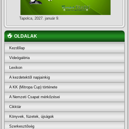
Tapolca, 2027. január 9.
OLDALAK
Kezdőlap
Videógaléria
Lexikon
A kezdetektől napjainkig
A KK (Mitropa Cup) története
A Nemzeti Csapat mérkőzései
Cikktár
Könyvek, füzetek, újságok
Szerkesztőség