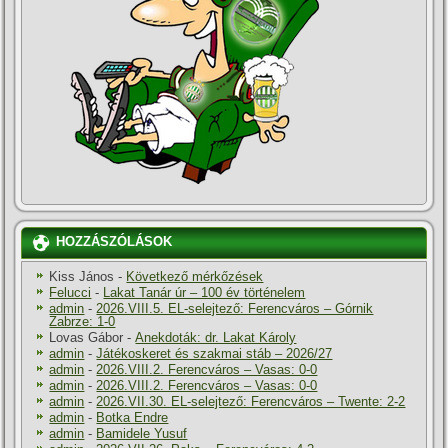
HOZZÁSZÓLÁSOK
Kiss János
-
Következő mérkőzések
Felucci
-
Lakat Tanár úr – 100 év történelem
admin
-
2026.VIII.5. EL-selejtező: Ferencváros – Górnik
Zabrze: 1-0
Lovas Gábor
-
Anekdoták: dr. Lakat Károly
admin
-
Játékoskeret és szakmai stáb – 2026/27
admin
-
2026.VIII.2. Ferencváros – Vasas: 0-0
admin
-
2026.VIII.2. Ferencváros – Vasas: 0-0
admin
-
2026.VII.30. EL-selejtező: Ferencváros – Twente: 2-2
admin
-
Botka Endre
admin
-
Bamidele Yusuf