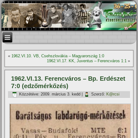
«
1962.VI.10. VB, Csehszlovákia – Magyarország 1:0
1962.VI.17. KK, Juventus – Ferencváros 1:1
»
1962.VI.13. Ferencváros – Bp. Erdészet
7:0 (edzőmérkőzés)
Közzétéve:
2009. március 3. kedd
|
Szerző:
K@rcsi