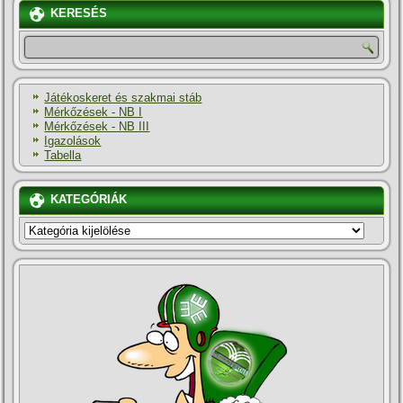
KERESÉS
Játékoskeret és szakmai stáb
Mérkőzések - NB I
Mérkőzések - NB III
Igazolások
Tabella
KATEGÓRIÁK
KATEGÓRIÁK