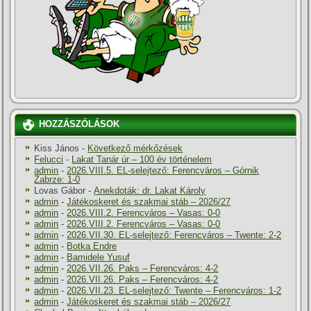
HOZZÁSZÓLÁSOK
Kiss János
-
Következő mérkőzések
Felucci
-
Lakat Tanár úr – 100 év történelem
admin
-
2026.VIII.5. EL-selejtező: Ferencváros – Górnik
Zabrze: 1-0
Lovas Gábor
-
Anekdoták: dr. Lakat Károly
admin
-
Játékoskeret és szakmai stáb – 2026/27
admin
-
2026.VIII.2. Ferencváros – Vasas: 0-0
admin
-
2026.VIII.2. Ferencváros – Vasas: 0-0
admin
-
2026.VII.30. EL-selejtező: Ferencváros – Twente: 2-2
admin
-
Botka Endre
admin
-
Bamidele Yusuf
admin
-
2026.VII.26. Paks – Ferencváros: 4-2
admin
-
2026.VII.26. Paks – Ferencváros: 4-2
admin
-
2026.VII.23. EL-selejtező: Twente – Ferencváros: 1-2
admin
-
Játékoskeret és szakmai stáb – 2026/27