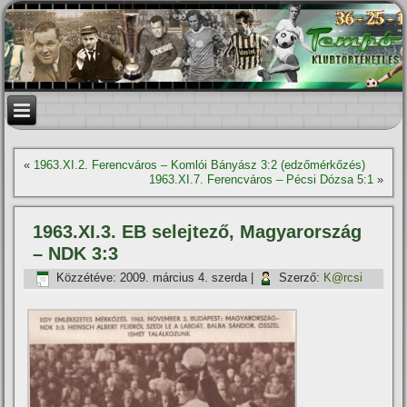
«
1963.XI.2. Ferencváros – Komlói Bányász 3:2 (edzőmérkőzés)
1963.XI.7. Ferencváros – Pécsi Dózsa 5:1
»
1963.XI.3. EB selejtező, Magyarország
– NDK 3:3
Közzétéve:
2009. március 4. szerda
|
Szerző:
K@rcsi