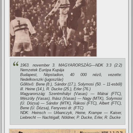
1963. november 3. MAGYARORSZÁG—NDK 3:3 (2:2)
Nemzetek Európa Kupája
Budapest, Népstadion, 40 000 néző, vezette:
Nedelkovszki (jugoszláv)
Gőllövő: Bene (8.), Sándor (17.), Solymosi (50. – 11-esből)
ill. Heine (14.), R. Ducke (25.), Erler (76.)
Magyarország: Szentmihályi (Vasas) — Mátrai (FTC),
Mészöly (Vasas), Ihász (Vasas) — Nagy (MTK), Solymosi
(Ú. Dózsa) — Sándor (MTK), Rákosi (FTC), Albert (FTC),
Bene (Ú. Dózsa), Fenyvesi dr. (FTC)
NDK: Heinsch — Urbanczyk, Heine, Krampe — Kaiser,
Liebrecht — Nachtigall, Nöldner, P. Ducke, Erler, R. Ducke