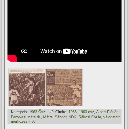
Kategória:
1963-Ősz
|
Címke:
1963
,
1963-osz
,
Albert Flórián
,
Fenyvesi Máté dr.
,
Mátrai Sándor
,
NDK
,
Rákosi Gyula
,
válogatott
mérkőzés - "A"