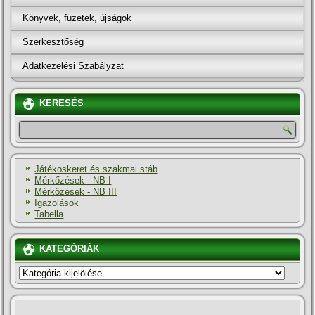
Könyvek, füzetek, újságok
Szerkesztőség
Adatkezelési Szabályzat
KERESÉS
Játékoskeret és szakmai stáb
Mérkőzések - NB I
Mérkőzések - NB III
Igazolások
Tabella
KATEGÓRIÁK
KATEGÓRIÁK