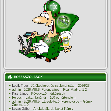
HOZZÁSZÓLÁSOK
kosik Tibor
-
Játékoskeret és szakmai stáb – 2026/27
admin
-
2026.VIII.8. Ferencváros – Real Madrid: 1-2
Kiss János
-
Következő mérkőzések
Felucci
-
Lakat Tanár úr – 100 év történelem
admin
-
2026.VIII.5. EL-selejtező: Ferencváros – Górnik
Zabrze: 1-0
Lovas Gábor
-
Anekdoták: dr. Lakat Károly