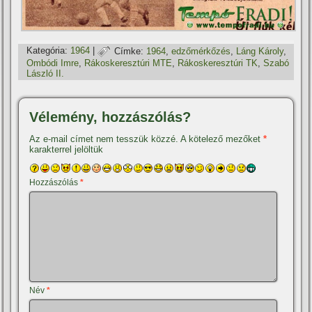
Kategória:
1964
|
Címke:
1964
,
edzőmérkőzés
,
Láng Károly
,
Ombódi Imre
,
Rákoskeresztúri MTE
,
Rákoskeresztúri TK
,
Szabó
László II.
Vélemény, hozzászólás?
Az e-mail címet nem tesszük közzé.
A kötelező mezőket
*
karakterrel jelöltük
Hozzászólás
*
Név
*