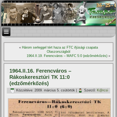
«
Három serleggel tért haza az FTC ifjúsági csapata
Olaszországból
1964.II.19. Ferencváros – MAFC 5:0 (edzőmérkőzés)
»
1964.II.16. Ferencváros –
Rákoskeresztúri TK 11:0
(edzőmérkőzés)
Közzétéve:
2009. március 5. csütörtök
|
Szerző:
K@rcsi