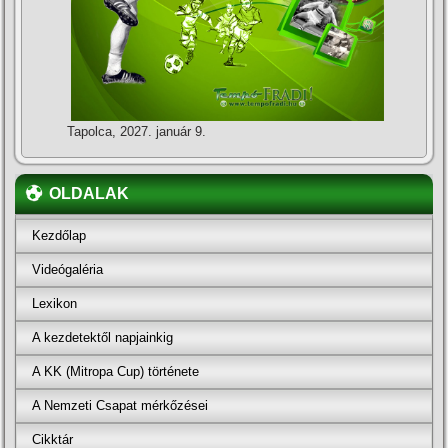
Tapolca, 2027. január 9.
OLDALAK
Kezdőlap
Videógaléria
Lexikon
A kezdetektől napjainkig
A KK (Mitropa Cup) története
A Nemzeti Csapat mérkőzései
Cikktár