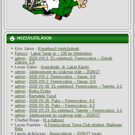
HOZZÁSZÓLÁSOK
Kiss János
-
Következő mérkőzések
Felucci
-
Lakat Tanár úr – 100 év történelem
admin
-
2026.VIII.5. EL-selejtező: Ferencváros – Górnik
Zabrze: 1-0
Lovas Gábor
-
Anekdoták: dr. Lakat Károly
admin
-
Játékoskeret és szakmai stáb – 2026/27
admin
-
2026.VIII.2. Ferencváros – Vasas: 0-0
admin
-
2026.VIII.2. Ferencváros – Vasas: 0-0
admin
-
2026.VII.30. EL-selejtező: Ferencváros – Twente: 2-2
admin
-
Botka Endre
admin
-
Bamidele Yusuf
admin
-
2026.VII.26. Paks – Ferencváros: 4-2
admin
-
2026.VII.26. Paks – Ferencváros: 4-2
admin
-
2026.VII.23. EL-selejtező: Twente – Ferencváros: 1-2
admin
-
Játékoskeret és szakmai stáb – 2026/27
Charbel Bouja
-
Itt a háboru!
Lucas Fuentes
-
A Ferencvárosi Torna Club elnökei: Mailinger
Béla
Laszlo dr.Kincses
-
Átigazolások – 2026/27 (nyár)