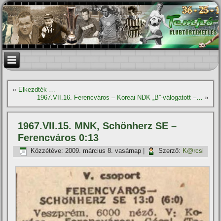
«
Elkezdték …
1967.VII.16. Ferencváros – Koreai NDK „B”-válogatott –…
»
1967.VII.15. MNK, Schönherz SE –
Ferencváros 0:13
Közzétéve:
2009. március 8. vasárnap
|
Szerző:
K@rcsi