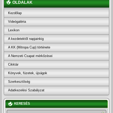
OLDALAK
Kezdőlap
Videógaléria
Lexikon
A kezdetektől napjainkig
A KK (Mitropa Cup) története
A Nemzeti Csapat mérkőzései
Cikktár
Könyvek, füzetek, újságok
Szerkesztőség
Adatkezelési Szabályzat
KERESÉS