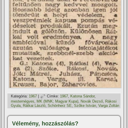
Kategória:
1967
|
Címke:
1967
,
Katona Sándor
,
mesternégyes
,
MK (MNK; Magyar Kupa)
,
Novák Dezső
,
Rákosi
Gyula
,
Rátkai László
,
Schönherz SE
,
Szőke István
,
Varga Zoltán
Vélemény, hozzászólás?