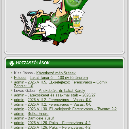
HOZZÁSZÓLÁSOK
Kiss János
-
Következő mérkőzések
Felucci
-
Lakat Tanár úr – 100 év történelem
admin
-
2026.VIII.5. EL-selejtező: Ferencváros – Górnik
Zabrze: 1-0
Lovas Gábor
-
Anekdoták: dr. Lakat Károly
admin
-
Játékoskeret és szakmai stáb – 2026/27
admin
-
2026.VIII.2. Ferencváros – Vasas: 0-0
admin
-
2026.VIII.2. Ferencváros – Vasas: 0-0
admin
-
2026.VII.30. EL-selejtező: Ferencváros – Twente: 2-2
admin
-
Botka Endre
admin
-
Bamidele Yusuf
admin
-
2026.VII.26. Paks – Ferencváros: 4-2
admin
-
2026.VII.26. Paks – Ferencváros: 4-2