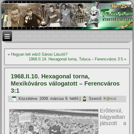
«
Hogyan lett edző Sárosi László?
1968.II.14. Hexagonal torna, Toluca – Ferencváros 3:5
»
1968.II.10. Hexagonal torna,
Mexikóváros válogatott – Ferencváros
3:1
Közzétéve:
2009. március 9. hétfő
|
Szerző:
K@rcsi
Erőtlenül,
bágyadtan
játszott a