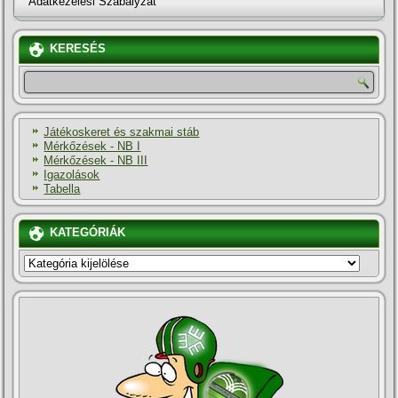
Adatkezelési Szabályzat
KERESÉS
Játékoskeret és szakmai stáb
Mérkőzések - NB I
Mérkőzések - NB III
Igazolások
Tabella
KATEGÓRIÁK
KATEGÓRIÁK