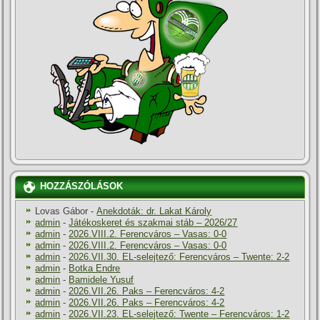
HOZZÁSZÓLÁSOK
Lovas Gábor
-
Anekdoták: dr. Lakat Károly
admin
-
Játékoskeret és szakmai stáb – 2026/27
admin
-
2026.VIII.2. Ferencváros – Vasas: 0-0
admin
-
2026.VIII.2. Ferencváros – Vasas: 0-0
admin
-
2026.VII.30. EL-selejtező: Ferencváros – Twente: 2-2
admin
-
Botka Endre
admin
-
Bamidele Yusuf
admin
-
2026.VII.26. Paks – Ferencváros: 4-2
admin
-
2026.VII.26. Paks – Ferencváros: 4-2
admin
-
2026.VII.23. EL-selejtező: Twente – Ferencváros: 1-2