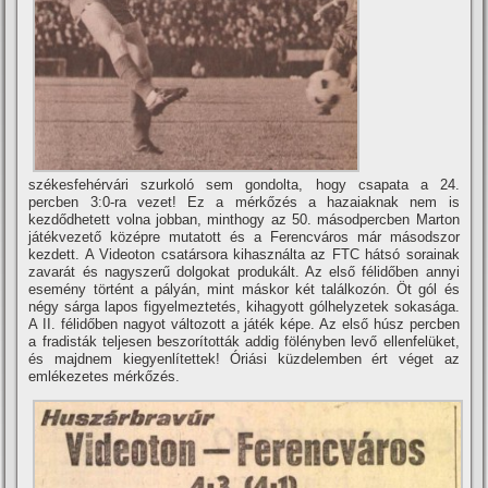
székesfehérvári szurkoló sem gondolta, hogy csapata a 24.
percben 3:0-ra vezet! Ez a mérkőzés a hazaiaknak nem is
kezdődhetett volna jobban, minthogy az 50. másodpercben Marton
játékvezető középre mutatott és a Ferencváros már másodszor
kezdett. A Videoton csatársora kihasználta az FTC hátsó sorainak
zavarát és nagyszerű dolgokat produkált. Az első félidőben annyi
esemény történt a pályán, mint máskor két találkozón. Öt gól és
négy sárga lapos figyelmeztetés, kihagyott gólhelyzetek sokasága.
A II. félidőben nagyot változott a játék képe. Az első húsz percben
a fradisták teljesen beszorí­tották addig fölényben levő ellenfelüket,
és majdnem kiegyenlí­tettek! Óriási küzdelemben ért véget az
emlékezetes mérkőzés.