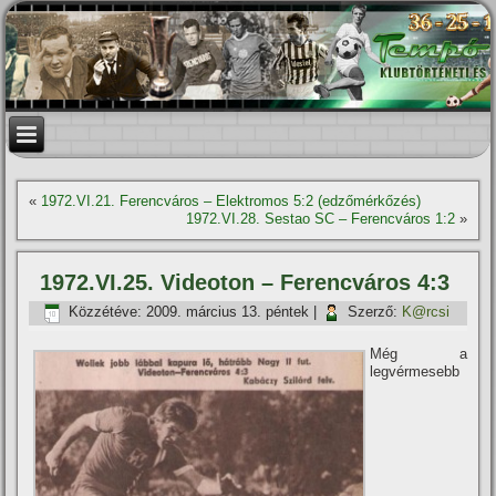
«
1972.VI.21. Ferencváros – Elektromos 5:2 (edzőmérkőzés)
1972.VI.28. Sestao SC – Ferencváros 1:2
»
1972.VI.25. Videoton – Ferencváros 4:3
Közzétéve:
2009. március 13. péntek
|
Szerző:
K@rcsi
Még a
legvérmesebb