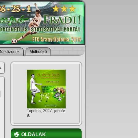
Mérkőzések
Múltidéző
»
Tapolca, 2027. január
9.
OLDALAK