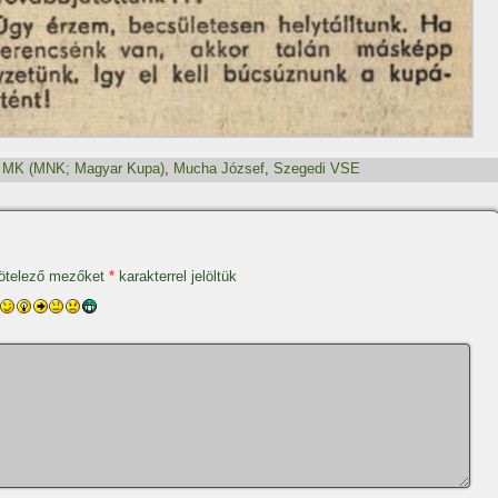
,
MK (MNK; Magyar Kupa)
,
Mucha József
,
Szegedi VSE
ötelező mezőket
*
karakterrel jelöltük