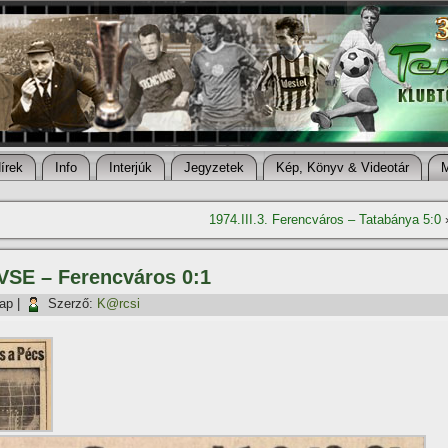
í­rek
Info
Interjúk
Jegyzetek
Kép, Könyv & Videotár
1974.III.3. Ferencváros – Tatabánya 5:0
 VSE – Ferencváros 0:1
nap
|
Szerző:
K@rcsi