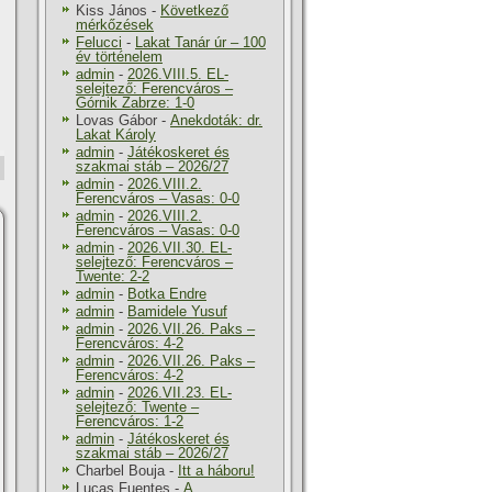
Kiss János
-
Következő
mérkőzések
Felucci
-
Lakat Tanár úr – 100
év történelem
admin
-
2026.VIII.5. EL-
selejtező: Ferencváros –
Górnik Zabrze: 1-0
Lovas Gábor
-
Anekdoták: dr.
Lakat Károly
admin
-
Játékoskeret és
szakmai stáb – 2026/27
admin
-
2026.VIII.2.
Ferencváros – Vasas: 0-0
admin
-
2026.VIII.2.
Ferencváros – Vasas: 0-0
admin
-
2026.VII.30. EL-
selejtező: Ferencváros –
Twente: 2-2
admin
-
Botka Endre
admin
-
Bamidele Yusuf
admin
-
2026.VII.26. Paks –
Ferencváros: 4-2
admin
-
2026.VII.26. Paks –
Ferencváros: 4-2
admin
-
2026.VII.23. EL-
selejtező: Twente –
Ferencváros: 1-2
admin
-
Játékoskeret és
szakmai stáb – 2026/27
Charbel Bouja
-
Itt a háboru!
Lucas Fuentes
-
A