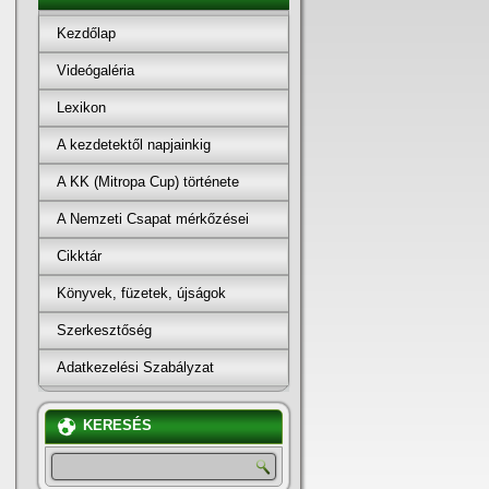
Kezdőlap
Videógaléria
Lexikon
A kezdetektől napjainkig
A KK (Mitropa Cup) története
A Nemzeti Csapat mérkőzései
Cikktár
Könyvek, füzetek, újságok
Szerkesztőség
Adatkezelési Szabályzat
KERESÉS