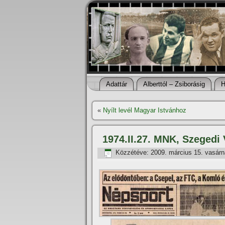
Adattár
Alberttól – Zsiborásig
H
«
Nyí­lt levél Magyar Istvánhoz
1974.II.27. MNK, Szegedi
Közzétéve:
2009. március 15. vasár