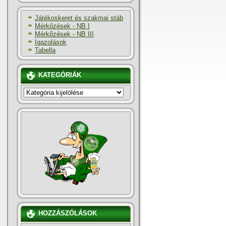
Játékoskeret és szakmai stáb
Mérkőzések - NB I
Mérkőzések - NB III
Igazolások
Tabella
KATEGÓRIÁK
KATEGÓRIÁK
HOZZÁSZÓLÁSOK