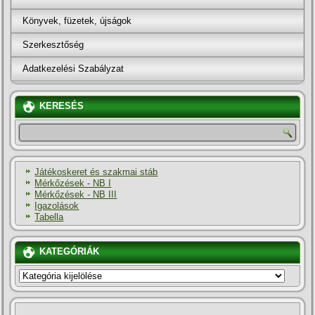
Könyvek, füzetek, újságok
Szerkesztőség
Adatkezelési Szabályzat
KERESÉS
Játékoskeret és szakmai stáb
Mérkőzések - NB I
Mérkőzések - NB III
Igazolások
Tabella
KATEGÓRIÁK
KATEGÓRIÁK