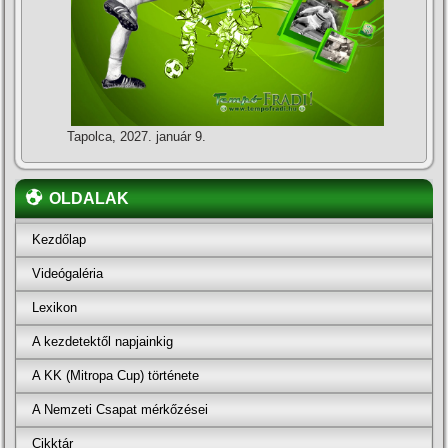
Tapolca, 2027. január 9.
OLDALAK
Kezdőlap
Videógaléria
Lexikon
A kezdetektől napjainkig
A KK (Mitropa Cup) története
A Nemzeti Csapat mérkőzései
Cikktár