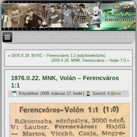
«
1976.II.18. BVSC – Ferencváros 1:2 (edzőmérkőzés)
1976.II.25. MNK, Ferencváros – Volán 7:0
»
1976.II.22. MNK, Volán – Ferencváros
1:1
Közzétéve:
2009. március 17. kedd
|
Szerző:
K@rcsi