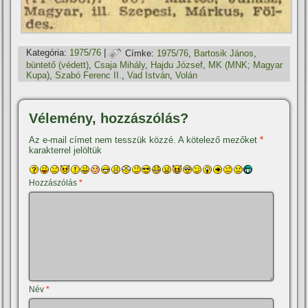
Kategória:
1975/76
|
Címke:
1975/76
,
Bartosik János
,
büntető (védett)
,
Csaja Mihály
,
Hajdu József
,
MK (MNK; Magyar
Kupa)
,
Szabó Ferenc II.
,
Vad István
,
Volán
Vélemény, hozzászólás?
Az e-mail címet nem tesszük közzé.
A kötelező mezőket
*
karakterrel jelöltük
Hozzászólás
*
Név
*