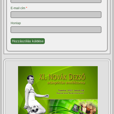
E-mail cím
*
Honlap