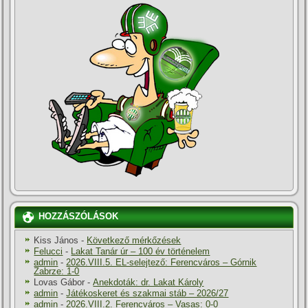
HOZZÁSZÓLÁSOK
Kiss János
-
Következő mérkőzések
Felucci
-
Lakat Tanár úr – 100 év történelem
admin
-
2026.VIII.5. EL-selejtező: Ferencváros – Górnik
Zabrze: 1-0
Lovas Gábor
-
Anekdoták: dr. Lakat Károly
admin
-
Játékoskeret és szakmai stáb – 2026/27
admin
-
2026.VIII.2. Ferencváros – Vasas: 0-0