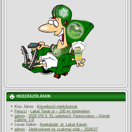
HOZZÁSZÓLÁSOK
Kiss János
-
Következő mérkőzések
Felucci
-
Lakat Tanár úr – 100 év történelem
admin
-
2026.VIII.5. EL-selejtező: Ferencváros – Górnik
Zabrze: 1-0
Lovas Gábor
-
Anekdoták: dr. Lakat Károly
admin
-
Játékoskeret és szakmai stáb – 2026/27