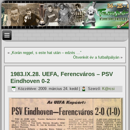
«
„Korán reggel, s este hat után – edzés …”
Ötvenkét év a futballpályán
»
1983.IX.28. UEFA, Ferencváros – PSV
Eindhoven 0-2
Közzétéve:
2009. március 24. kedd
|
Szerző:
K@rcsi