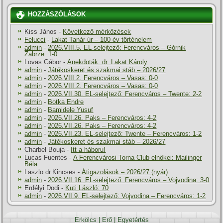
HOZZÁSZÓLÁSOK
Kiss János
-
Következő mérkőzések
Felucci
-
Lakat Tanár úr – 100 év történelem
admin
-
2026.VIII.5. EL-selejtező: Ferencváros – Górnik
Zabrze: 1-0
Lovas Gábor
-
Anekdoták: dr. Lakat Károly
admin
-
Játékoskeret és szakmai stáb – 2026/27
admin
-
2026.VIII.2. Ferencváros – Vasas: 0-0
admin
-
2026.VIII.2. Ferencváros – Vasas: 0-0
admin
-
2026.VII.30. EL-selejtező: Ferencváros – Twente: 2-2
admin
-
Botka Endre
admin
-
Bamidele Yusuf
admin
-
2026.VII.26. Paks – Ferencváros: 4-2
admin
-
2026.VII.26. Paks – Ferencváros: 4-2
admin
-
2026.VII.23. EL-selejtező: Twente – Ferencváros: 1-2
admin
-
Játékoskeret és szakmai stáb – 2026/27
Charbel Bouja
-
Itt a háboru!
Lucas Fuentes
-
A Ferencvárosi Torna Club elnökei: Mailinger
Béla
Laszlo dr.Kincses
-
Átigazolások – 2026/27 (nyár)
admin
-
2026.VII.16. EL-selejtező: Ferencváros – Vojvodina: 3-0
Erdélyi Dodi
-
Kuti László: 70
admin
-
2026.VII.9. EL-selejtező: Vojvodina – Ferencváros: 1-2
Erkölcs
|
Erő
|
Egyetértés