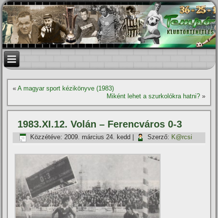
«
A magyar sport kézikönyve (1983)
Miként lehet a szurkolókra hatni?
»
1983.XI.12. Volán – Ferencváros 0-3
Közzétéve:
2009. március 24. kedd
|
Szerző:
K@rcsi