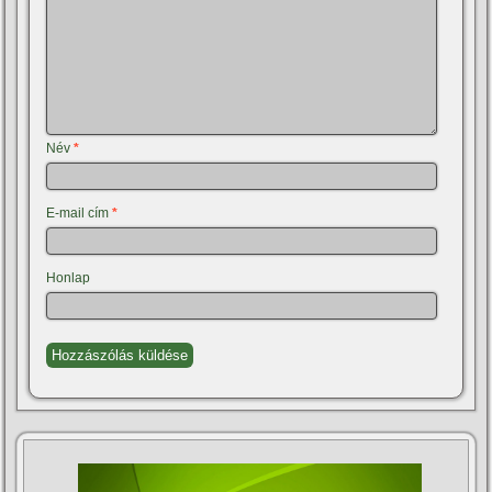
Név
*
E-mail cím
*
Honlap