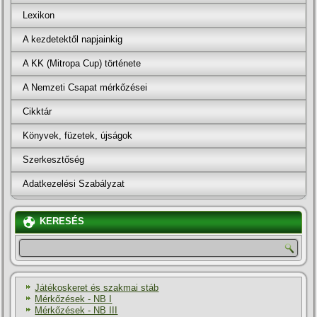
Lexikon
A kezdetektől napjainkig
A KK (Mitropa Cup) története
A Nemzeti Csapat mérkőzései
Cikktár
Könyvek, füzetek, újságok
Szerkesztőség
Adatkezelési Szabályzat
KERESÉS
Játékoskeret és szakmai stáb
Mérkőzések - NB I
Mérkőzések - NB III