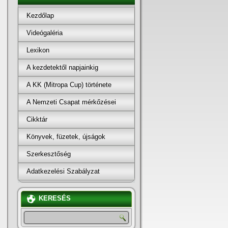
Kezdőlap
Videógaléria
Lexikon
A kezdetektől napjainkig
A KK (Mitropa Cup) története
A Nemzeti Csapat mérkőzései
Cikktár
Könyvek, füzetek, újságok
Szerkesztőség
Adatkezelési Szabályzat
KERESÉS