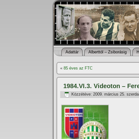
Adattár
Alberttól – Zsiborásig
H
«
85 éves az FTC
1984.VI.3. Videoton – Fer
Közzétéve:
2009. március 25. szerda