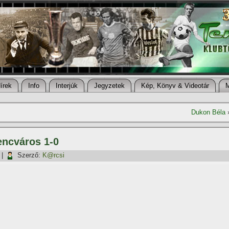
í­rek
Info
Interjúk
Jegyzetek
Kép, Könyv & Videotár
Dukon Béla
encváros 1-0
|
Szerző:
K@rcsi