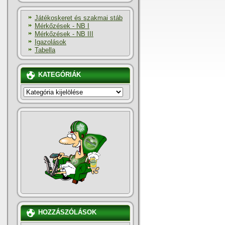
Játékoskeret és szakmai stáb
Mérkőzések - NB I
Mérkőzések - NB III
Igazolások
Tabella
KATEGÓRIÁK
KATEGÓRIÁK
HOZZÁSZÓLÁSOK