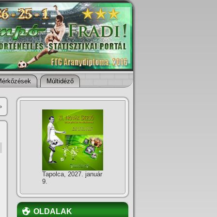
Mérkőzések
Múltidéző
»
Tapolca, 2027. január
9.
OLDALAK