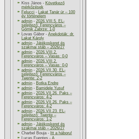
Kiss János
-
Következő
mérkőzések
Felucci
-
Lakat Tanár úr – 100
év történelem
admin
-
2026.VIII.5. EL-
selejtező: Ferencváros –
Górnik Zabrze: 1-0
Lovas Gábor
-
Anekdoták: dr.
Lakat Károly
admin
-
Játékoskeret és
szakmai stáb – 2026/27
admin
-
2026.VIII.2.
Ferencváros – Vasas: 0-0
admin
-
2026.VIII.2.
Ferencváros – Vasas: 0-0
admin
-
2026.VII.30. EL-
selejtező: Ferencváros –
Twente: 2-2
admin
-
Botka Endre
admin
-
Bamidele Yusuf
admin
-
2026.VII.26. Paks –
Ferencváros: 4-2
admin
-
2026.VII.26. Paks –
Ferencváros: 4-2
admin
-
2026.VII.23. EL-
selejtező: Twente –
Ferencváros: 1-2
admin
-
Játékoskeret és
szakmai stáb – 2026/27
Charbel Bouja
-
Itt a háboru!
Lucas Fuentes
-
A