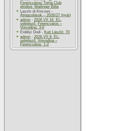
Ferencvárosi Torna Club
elnökei: Mailinger Béla
Laszlo dr.Kincses
-
Átigazolások – 2026/27 (nyár)
admin
-
2026.VII.16. EL-
selejtező: Ferencváros –
Vojvodina: 3-0
Erdélyi Dodi
-
Kuti László: 70
admin
-
2026.VII.9. EL-
selejtező: Vojvodina –
Ferencváros: 1-2