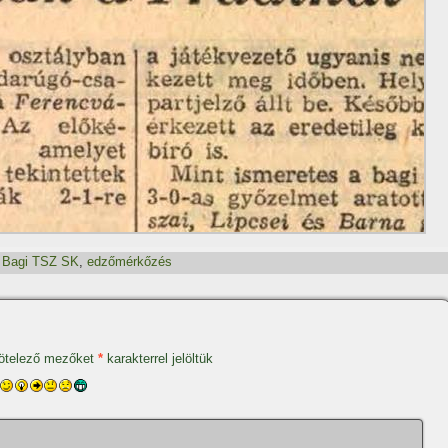
,
Bagi TSZ SK
,
edzőmérkőzés
ötelező mezőket
*
karakterrel jelöltük