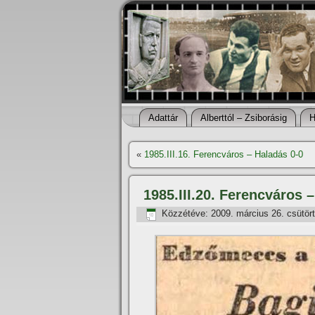
Adattár
Alberttól – Zsiborásig
H
«
1985.III.16. Ferencváros – Haladás 0-0
1985.III.20. Ferencváros 
Közzétéve:
2009. március 26. csütör