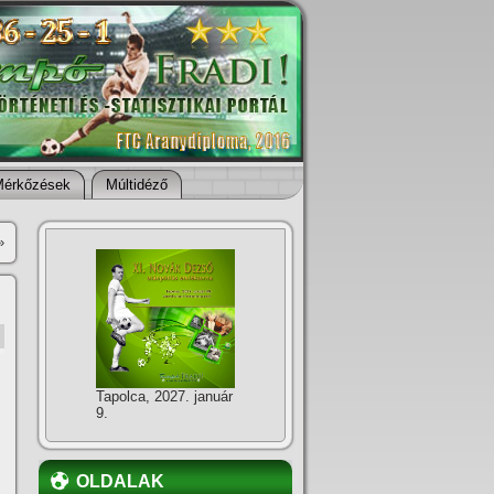
Mérkőzések
Múltidéző
»
Tapolca, 2027. január
9.
OLDALAK