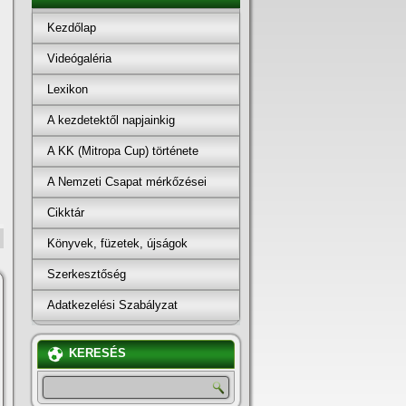
Kezdőlap
Videógaléria
Lexikon
A kezdetektől napjainkig
A KK (Mitropa Cup) története
A Nemzeti Csapat mérkőzései
Cikktár
Könyvek, füzetek, újságok
Szerkesztőség
Adatkezelési Szabályzat
KERESÉS