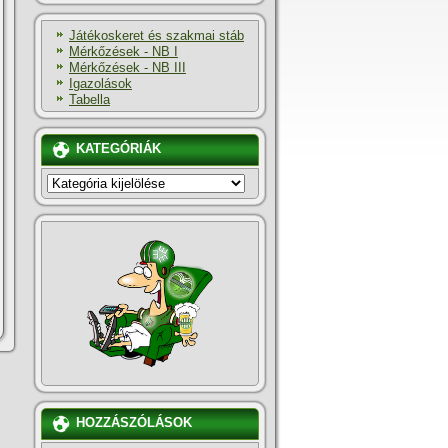
Játékoskeret és szakmai stáb
Mérkőzések - NB I
Mérkőzések - NB III
Igazolások
Tabella
KATEGÓRIÁK
KATEGÓRIÁK
HOZZÁSZÓLÁSOK