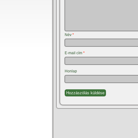
Név
*
E-mail cím
*
Honlap