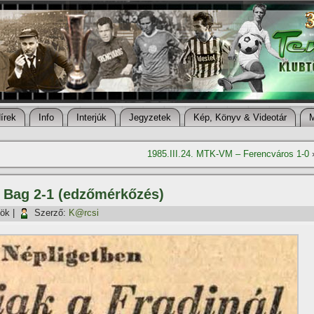
í­rek
Info
Interjúk
Jegyzetek
Kép, Könyv & Videotár
1985.III.24. MTK-VM – Ferencváros 1-0
– Bag 2-1 (edzőmérkőzés)
tök
|
Szerző:
K@rcsi