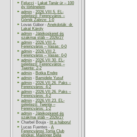
Felucci
-
Lakat Tanár úr – 100
év történelem
admin
-
2026.VIII.5. EL-
selejtező: Ferencváros –
Górnik Zabrze: 1-0
Lovas Gábor
-
Anekdoták: dr.
Lakat Károly
admin
-
Játékoskeret és
szakmai stáb – 2026/27
admin
-
2026.VIII.2.
Ferencváros – Vasas: 0-0
admin
-
2026.VIII.2.
Ferencváros – Vasas: 0-0
admin
-
2026.VII.30. EL-
selejtező: Ferencváros –
Twente: 2-2
admin
-
Botka Endre
admin
-
Bamidele Yusuf
admin
-
2026.VII.26. Paks –
Ferencváros: 4-2
admin
-
2026.VII.26. Paks –
Ferencváros: 4-2
admin
-
2026.VII.23. EL-
selejtező: Twente –
Ferencváros: 1-2
admin
-
Játékoskeret és
szakmai stáb – 2026/27
Charbel Bouja
-
Itt a háboru!
Lucas Fuentes
-
A
Ferencvárosi Torna Club
elnökei: Mailinger Béla