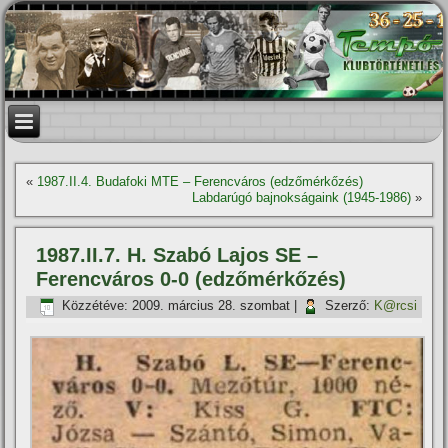
«
1987.II.4. Budafoki MTE – Ferencváros (edzőmérkőzés)
Labdarúgó bajnokságaink (1945-1986)
»
1987.II.7. H. Szabó Lajos SE –
Ferencváros 0-0 (edzőmérkőzés)
Közzétéve:
2009. március 28. szombat
|
Szerző:
K@rcsi