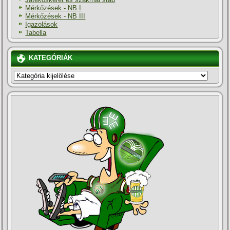
Mérkőzések - NB I
Mérkőzések - NB III
Igazolások
Tabella
KATEGÓRIÁK
KATEGÓRIÁK