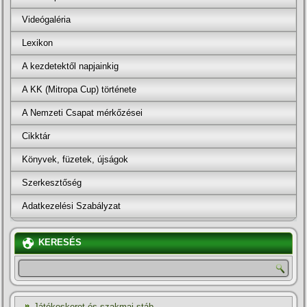
Videógaléria
Lexikon
A kezdetektől napjainkig
A KK (Mitropa Cup) története
A Nemzeti Csapat mérkőzései
Cikktár
Könyvek, füzetek, újságok
Szerkesztőség
Adatkezelési Szabályzat
KERESÉS
Játékoskeret és szakmai stáb