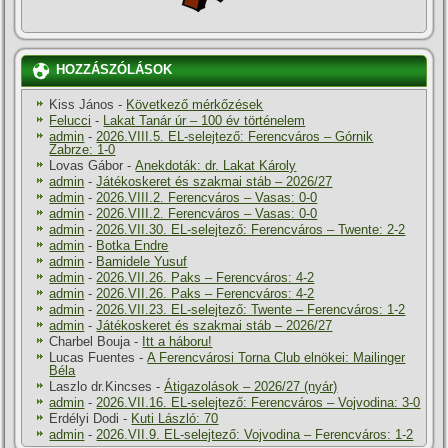
HOZZÁSZÓLÁSOK
Kiss János
-
Következő mérkőzések
Felucci
-
Lakat Tanár úr – 100 év történelem
admin
-
2026.VIII.5. EL-selejtező: Ferencváros – Górnik
Zabrze: 1-0
Lovas Gábor
-
Anekdoták: dr. Lakat Károly
admin
-
Játékoskeret és szakmai stáb – 2026/27
admin
-
2026.VIII.2. Ferencváros – Vasas: 0-0
admin
-
2026.VIII.2. Ferencváros – Vasas: 0-0
admin
-
2026.VII.30. EL-selejtező: Ferencváros – Twente: 2-2
admin
-
Botka Endre
admin
-
Bamidele Yusuf
admin
-
2026.VII.26. Paks – Ferencváros: 4-2
admin
-
2026.VII.26. Paks – Ferencváros: 4-2
admin
-
2026.VII.23. EL-selejtező: Twente – Ferencváros: 1-2
admin
-
Játékoskeret és szakmai stáb – 2026/27
Charbel Bouja
-
Itt a háboru!
Lucas Fuentes
-
A Ferencvárosi Torna Club elnökei: Mailinger
Béla
Laszlo dr.Kincses
-
Átigazolások – 2026/27 (nyár)
admin
-
2026.VII.16. EL-selejtező: Ferencváros – Vojvodina: 3-0
Erdélyi Dodi
-
Kuti László: 70
admin
-
2026.VII.9. EL-selejtező: Vojvodina – Ferencváros: 1-2