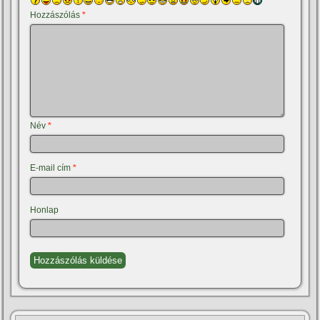
Hozzászólás
*
Név
*
E-mail cím
*
Honlap