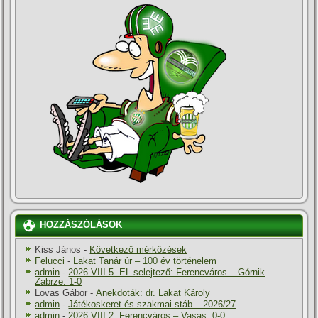
HOZZÁSZÓLÁSOK
Kiss János
-
Következő mérkőzések
Felucci
-
Lakat Tanár úr – 100 év történelem
admin
-
2026.VIII.5. EL-selejtező: Ferencváros – Górnik
Zabrze: 1-0
Lovas Gábor
-
Anekdoták: dr. Lakat Károly
admin
-
Játékoskeret és szakmai stáb – 2026/27
admin
-
2026.VIII.2. Ferencváros – Vasas: 0-0