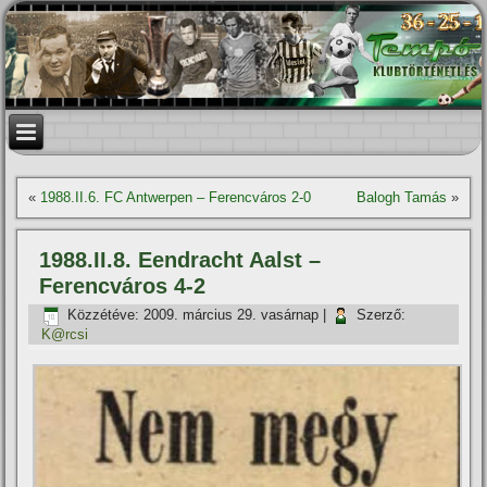
«
1988.II.6. FC Antwerpen – Ferencváros 2-0
Balogh Tamás
»
1988.II.8. Eendracht Aalst –
Ferencváros 4-2
Közzétéve:
2009. március 29. vasárnap
|
Szerző:
K@rcsi