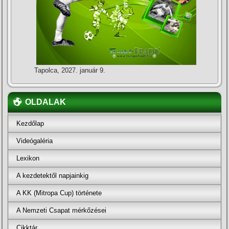
Tapolca, 2027. január 9.
OLDALAK
Kezdőlap
Videógaléria
Lexikon
A kezdetektől napjainkig
A KK (Mitropa Cup) története
A Nemzeti Csapat mérkőzései
Cikktár