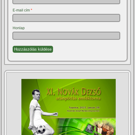
E-mail cím
*
Honlap