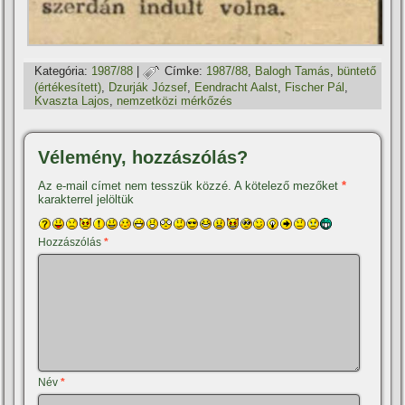
Kategória:
1987/88
|
Címke:
1987/88
,
Balogh Tamás
,
büntető
(értékesí­tett)
,
Dzurják József
,
Eendracht Aalst
,
Fischer Pál
,
Kvaszta Lajos
,
nemzetközi mérkőzés
Vélemény, hozzászólás?
Az e-mail címet nem tesszük közzé.
A kötelező mezőket
*
karakterrel jelöltük
Hozzászólás
*
Név
*