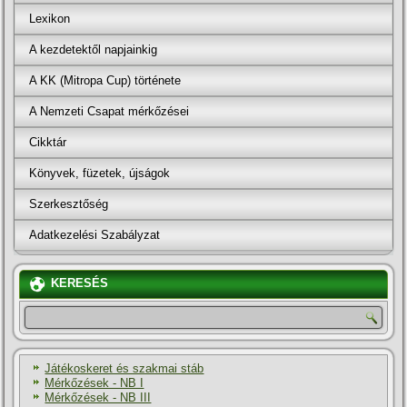
Lexikon
A kezdetektől napjainkig
A KK (Mitropa Cup) története
A Nemzeti Csapat mérkőzései
Cikktár
Könyvek, füzetek, újságok
Szerkesztőség
Adatkezelési Szabályzat
KERESÉS
Játékoskeret és szakmai stáb
Mérkőzések - NB I
Mérkőzések - NB III