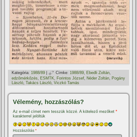
Kategória:
1988/89
|
Címke:
1988/89
,
Ebedli Zoltán
,
edzőmérkőzés
,
ESMTK
,
Forintos József
,
Néder Zoltán
,
Pogány
László
,
Takács László
,
Viczkó Tamás
Vélemény, hozzászólás?
Az e-mail címet nem tesszük közzé.
A kötelező mezőket
*
karakterrel jelöltük
Hozzászólás
*