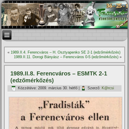
«
1989.II.4. Ferencváros – H. Osztyapenko SE 2-1 (edzőmérkőzés)
1989.II.11. Dorogi Bányász – Ferencváros 0-5 (edzőmérkőzés)
»
1989.II.8. Ferencváros – ESMTK 2-1
(edzőmérkőzés)
Közzétéve:
2009. március 30. hétfő
|
Szerző:
K@rcsi