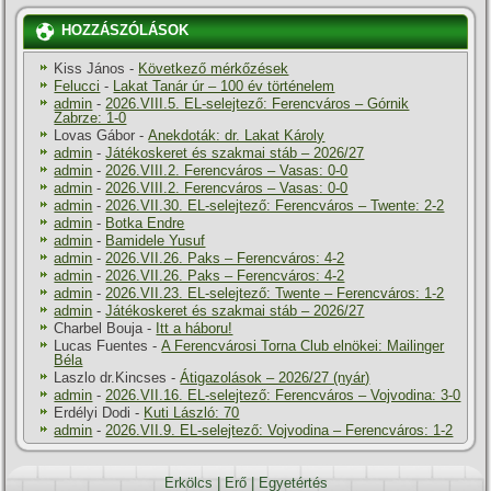
HOZZÁSZÓLÁSOK
Kiss János
-
Következő mérkőzések
Felucci
-
Lakat Tanár úr – 100 év történelem
admin
-
2026.VIII.5. EL-selejtező: Ferencváros – Górnik
Zabrze: 1-0
Lovas Gábor
-
Anekdoták: dr. Lakat Károly
admin
-
Játékoskeret és szakmai stáb – 2026/27
admin
-
2026.VIII.2. Ferencváros – Vasas: 0-0
admin
-
2026.VIII.2. Ferencváros – Vasas: 0-0
admin
-
2026.VII.30. EL-selejtező: Ferencváros – Twente: 2-2
admin
-
Botka Endre
admin
-
Bamidele Yusuf
admin
-
2026.VII.26. Paks – Ferencváros: 4-2
admin
-
2026.VII.26. Paks – Ferencváros: 4-2
admin
-
2026.VII.23. EL-selejtező: Twente – Ferencváros: 1-2
admin
-
Játékoskeret és szakmai stáb – 2026/27
Charbel Bouja
-
Itt a háboru!
Lucas Fuentes
-
A Ferencvárosi Torna Club elnökei: Mailinger
Béla
Laszlo dr.Kincses
-
Átigazolások – 2026/27 (nyár)
admin
-
2026.VII.16. EL-selejtező: Ferencváros – Vojvodina: 3-0
Erdélyi Dodi
-
Kuti László: 70
admin
-
2026.VII.9. EL-selejtező: Vojvodina – Ferencváros: 1-2
Erkölcs
|
Erő
|
Egyetértés