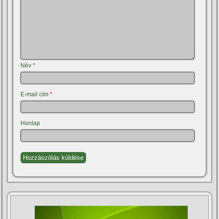
Név
*
E-mail cím
*
Honlap