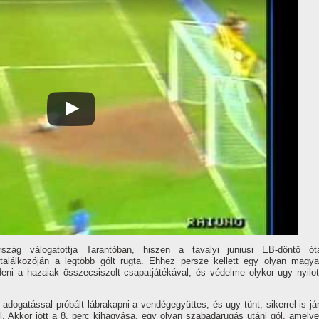
ország válogatottja Tarantóban, hiszen a tavalyi juniusi EB-döntő ót
i találkozóján a legtöbb gólt rugta. Ehhez persze kellett egy olyan magya
deni a hazaiak összecsiszolt csapatjátékával, és védelme olykor ugy nyilot
dogatással próbált lábrakapni a vendégegyüttes, és ugy tünt, sikerrel is jár
. Akkor jött a 8. perc kihagyása, egy olyan szabadarugás utáni gól, amelye