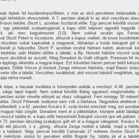
zaiak léptek fel kezdeményezőbben, s már az első percekben letámadták 
ját térfelükön elvesztették. A 7. percben alakult ki az első veszélyes olas
6-oson belülre, Disztl L. azonban tisztázott előle. Egy perccel később viszon
 egy jobboldali szabadrugásnál a kapu előtt teljesen egyedül hagyták 
allit, aki nem kegyelmezett (1:0). Nem sokkal ezután ujra Ferrar
al Disztl Pétert is kicselezte, elhuzott a kapus mellett, de kissé kisodródott
ső részében sokat kapkodtak a magyarok, láthatóan a korán bekapott gól i
erült jó helyzetbe, Disztl P. azonban ezuttal háritani tudott, akárcsak ké
bedobás után Maldini rálőtte a labdát, a Bp. Honvéd hálóőre viszont szé
nyos akcióikat az azzurik, főleg Donadoni és Vialli villogott. Pontosan fél ór
a épphogy elkerülte a magyar kaput. Ezt követően három percen belül kétsze
csapata. Előbb Vincze jó lövését Zenga nehezen háritotta, majd Baresi óriási
ette tőle a labdát, Vinczéhez továbbitott, akit viszont hátulról meglöktek, ig
ő sipja néma maradt…
ék képe, a hazaiak továbbra is könnyedén uralták a mezőnyt. A 48. percbe
ért sárga lapot kapott. Nem sokkal később Balog ugyanezt megismételte, 
ercben aztán növelte előnyét az olasz válogatott: Ferri mintegy 30 méterrő
arokba. Disztl Péternek esélyese sem volt a háritásra. Negyedóra elteltével 
őteréből, s a 62. percben Kovács K. szép lövést eresztett meg, ezt azonba
magyar háló zörgött. Donadoni ment el a jobboldalon, középre adott labdájá
 rosszul találta el, a kapu előtt helyezkedő Balogról viszont ujra elé pattant, 
A 73. percben látszólag szabályos gólt ért el a magyar válogatott. Kovács K
i elé játszott, s a ,,görög,, elhuzta Zenga mellett a labdát, majd a hálób
tte a találatot. Négy perccel később Carnevale 17 méteres lövése Disztl P
 A mérkőzés utolsó tiz percében előbb Bognár Gy. találta jól el a labdát