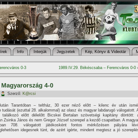
í­rek
Info
Interjúk
Jegyzetek
Kép, Könyv & Videotár
erencváros 0-3
1989.IV.29. Békéscsaba – Ferencváros 0-0
– Magyarország 4-0
Szerző:
K@rcsi
lután Tarantóban – teltház, 30 ezer néző előtt – kilenc év után ismé
 tudását (ezuttal 28. alkalommal) az olasz és magyar labdarugó válogatott. 
 találkozó előtt délelőtt Bicskei Bertalan szövetségi kapitány döntött: 
n Zsinka János és nem Gregor József szerepel a kezdő csapatban. A magya
sban 708. válogatott játékosként fontos mérkőzésen pályára lév
lehetősen idegesnek tünt, de azért igérte, mindent megtesz a jó szereplé