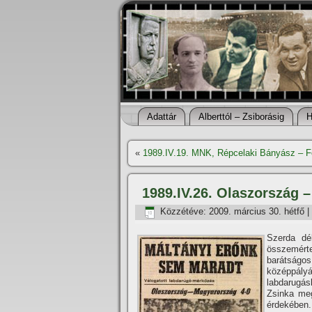
Adattár
Alberttól – Zsiborásig
H
«
1989.IV.19. MNK, Répcelaki Bányász – F
1989.IV.26. Olaszország 
Közzétéve:
2009. március 30. hétfő
|
Szerda dé
összemérte
barátságos
középpályá
labdarugá
Zsinka meg
érdekében.