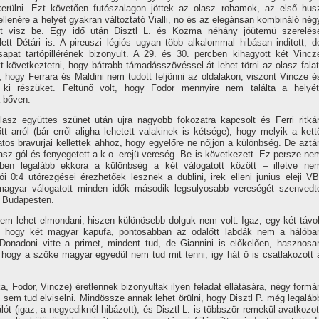
 kerülni. Ezt követően futószalagon jöttek az olasz rohamok, az első hus
llenére a helyét gyakran változtató Vialli, no és az elegánsan kombináló nég
st visz be. Egy idő után Disztl L. és Kozma néhány jóütemü szerelés
t Détári is. A pireuszi légiós ugyan több alkalommal hibásan inditott, d
sapat tartópillérének bizonyult. A 29. és 30. percben kihagyott két Vincz
tt következtetni, hogy bátrabb támadásszövéssel át lehet törni az olasz falat
, hogy Ferrara és Maldini nem tudott feljönni az oldalakon, viszont Vincze é
ki részüket. Feltünő volt, hogy Fodor mennyire nem találta a helyét
a bőven.
lasz együttes szünet után ujra nagyobb fokozatra kapcsolt és Ferri ritká
 arról (bár erről aligha lehetett valakinek is kétsége), hogy melyik a kett
atos bravurjai kellettek ahhoz, hogy egyelőre ne nőjjön a különbség. De aztá
lasz gól és fenyegetett a k.o.-erejü vereség. Be is következett. Ez persze ne
gben legalább ekkora a különbség a két válogatott között – illetve ne
 0:4 utórezgései érezhetőek lesznek a dublini, irek elleni junius eleji VB
 a magyar válogatott minden idők második legsulyosabb vereségét szenvedt
i Budapesten.
em lehet elmondani, hiszen különösebb dolguk nem volt. Igaz, egy-két távol
e, hogy két magyar kapufa, pontosabban az odalőtt labdák nem a hálóba
Donadoni vitte a primet, mindent tud, de Giannini is előkelően, hasznosa
ra, hogy a szőke magyar egyedül nem tud mit tenni, igy hát ő is csatlakozott 
, Fodor, Vincze) éretlennek bizonyultak ilyen feladat ellátására, négy formá
tt sem tud elviselni. Mindössze annak lehet örülni, hogy Disztl P. még legaláb
t (igaz, a negyediknél hibázott), és Disztl L. is többször remekül avatkozot