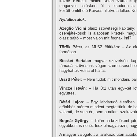
közbe. Kettejük mellett Détári ezuttal is 
magányos hajósként őt is elsodorta az
között emlithető Kovács, illetve a lelkes Kel
Nyilatkozatok:
Azeglio Vicini
olasz szövetségi kapitány:
cserejátékosok is alaposan kitettek magu
olasz sajtó – most vajon mit fognak irni?
Török Péter
, az MLSZ főtitkára: – Az ol
formában.
Bicskei Bertalan
magyar szövetségi kapit
támadásszövésünk végén szerencsésebbek 
hagyhattuk volna el Itáliát.
Disztl Péter
: – Nem tudok mit mondani, bá
Vincze István
: – Ha 0:1 után egy-két l
együttes.
Détári Lajos
: – Egy labdarugó életében 
erőnkhöz mérten mindent megtettünk, de beb
valamit, de sem én, sem a nálam szakavato
Bognár György
: – Talán ha kezdőként ju
egyébként is nehéz lesz elmagyarázni, hogy
A magyar válogatott a találkozó után autóbus