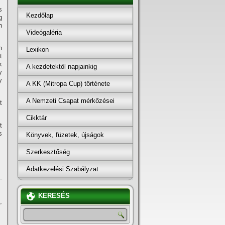
s
Kezdőlap
g
n
Videógaléria
n
Lexikon
t
k
A kezdetektől napjainkig
y
y
A KK (Mitropa Cup) története
A Nemzeti Csapat mérkőzései
t
Cikktár
t
s
Könyvek, füzetek, újságok
Szerkesztőség
Adatkezelési Szabályzat
–
KERESÉS
,