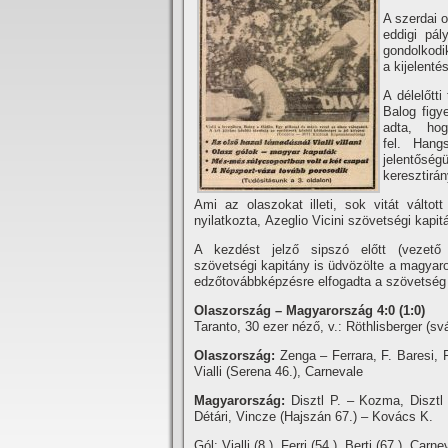
A szerdai o
eddigi pál
gondolkodi
a kijelenté
A délelőtti
Balog figy
adta, ho
fel. Hang
jelentősé
keresztirá
Ami az olaszokat illeti, sok vitát válto
nyilatkozta, Azeglio Vicini szövetségi kapi
A kezdést jelző sipszó előtt (vezető 
szövetségi kapitány is üdvözölte a magyar
edzőtovábbképzésre elfogadta a szövetség
Olaszország – Magyarország 4:0 (1:0)
Taranto, 30 ezer néző, v.: Röthlisberger (svá
Olaszország:
Zenga – Ferrara, F. Baresi, F
Vialli (Serena 46.), Carnevale
Magyarország:
Disztl P. – Kozma, Disztl 
Détári, Vincze (Hajszán 67.) – Kovács K.
Gól: Vialli (8.), Ferri (54.), Berti (67.), Carne