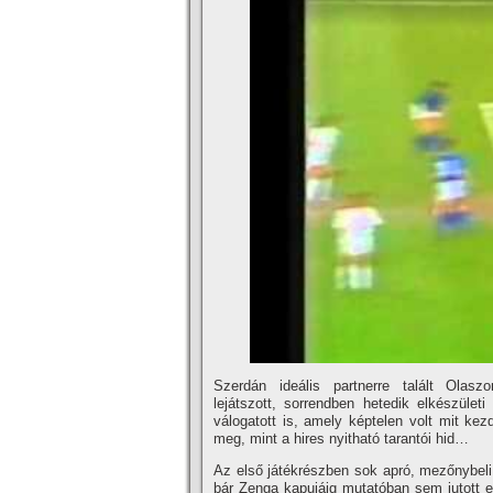
Szerdán ideális partnerre talált Olasz
lejátszott, sorrendben hetedik elkészület
válogatott is, amely képtelen volt mit kez
meg, mint a hires nyitható tarantói hid…
Az első játékrészben sok apró, mezőnybeli a
bár Zenga kapujáig mutatóban sem jutott el