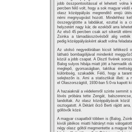
jobb összpontositással el lehetett volna
percben félő volt, hogy a sok magyar védő e
olasz középpályás megrenditő erejü üté
némi megnyugvást hozott. Mindehhez kellet
összegyüjtötte a labdákat, ezuttal is a c
helyzetért nagy kár, de ezekből arra lehete
Az első 45 percben csak azt sikerült elérni
Zsinka a támadásszövésből alig vették 
pedig középpályásként akadt volna feladat
Az utolsó negyedórában kicsit lefékező o
látható bombagóljával mindenkit meggyőzőtt
közül a jobb csapat. A Disztl fivérek soroz
Balog sulyos hibája miatt jött a harmadik o
meglepő, gyorsaságban, taktikai érettsé
különbség, szakadék. Félő, hogy a tarantói
selejtezőn is. Ami a statisztikát illeti:
el Olaszországtól, 1930-ban 5:0-ra kapott k
A hazaiaknál a védelemről szinte semmit s
lövés próbára tette Zengát, balszerencs
landoltak. Az olasz középpályások közül 
osztogatott. A Détárit őrző Berti rájött ar
góllövők közé.
A magyar csapatból többen is (Balog, Zsinka
kivüli játékos miatti hátrányt más válogato
négy olasz góltól megmentette a magyar háló