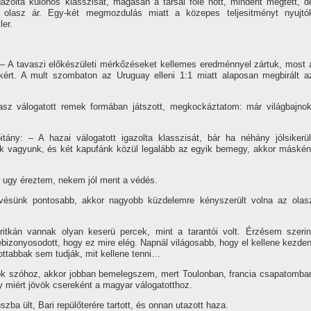
igazolta különös klasszisát, magasan a társai fölé nőtt, mindent megtett, d
 olasz ár. Egy-két megmozdulás miatt a közepes teljesitményt nyujtó
ler.
 – A tavaszi előkészületi mérkőzéseket kellemes eredménnyel zártuk, most 
kért. A mult szombaton az Uruguay elleni 1:1 miatt alaposan megbirált a
asz válogatott remek formában játszott, megkockáztatom: már világbajnok
ány: – A hazai válogatott igazolta klasszisát, bár ha néhány jólsikerül
vagyunk, és két kapufánk közül legalább az egyik bemegy, akkor máskén
r ugy éreztem, nekem jól ment a védés.
övésünk pontosabb, akkor nagyobb küzdelemre kényszerült volna az olas
ritkán vannak olyan keserü percek, mint a tarantói volt. Érzésem szerin
izonyosodott, hogy ez mire elég. Napnál világosabb, hogy el kellene kezden
ttabbak sem tudják, mit kellene tenni…
tok szóhoz, akkor jobban bemelegszem, mert Toulonban, francia csapatomba
 miért jövök csereként a magyar válogatotthoz.
zba ült, Bari repülőterére tartott, és onnan utazott haza.