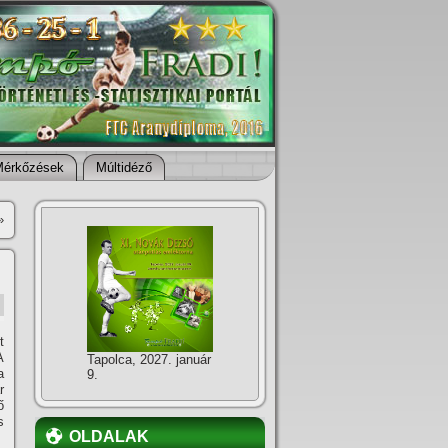
Mérkőzések
Múltidéző
»
t
A
Tapolca, 2027. január
a
9.
r
ő
s
OLDALAK