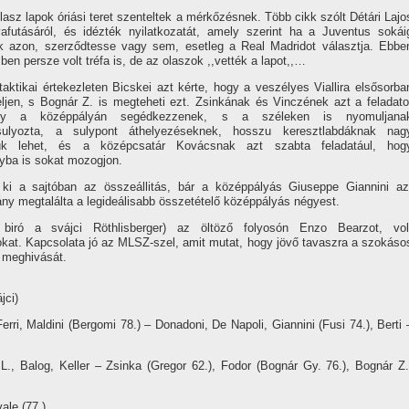
lasz lapok óriási teret szenteltek a mérkőzésnek. Több cikk szólt Détári Lajo
yafutásáról, és idézték nyilatkozatát, amely szerint ha a Juventus sokái
k azon, szerződtesse vagy sem, esetleg a Real Madridot választja. Ebbe
sben persze volt tréfa is, de az olaszok ,,vették a lapot,,…
 taktikai értekezleten Bicskei azt kérte, hogy a veszélyes Viallira elsősorba
eljen, s Bognár Z. is megteheti ezt. Zsinkának és Vinczének azt a feladato
gy a középpályán segédkezzenek, s a széleken is nyomuljana
sulyozta, a sulypont áthelyezéseknek, hosszu keresztlabdáknak nag
gük lehet, és a középcsatár Kovácsnak azt szabta feladatául, hog
nyba is sokat mozogjon.
tt ki a sajtóban az összeállitás, bár a középpályás Giuseppe Giannini az
tány megtalálta a legideálisabb összetételő középpályás négyest.
biró a svájci Röthlisberger) az öltöző folyosón Enzo Bearzot, vol
okat. Kapcsolata jó az MLSZ-szel, amit mutat, hogy jövő tavaszra a szokáso
 meghivását.
jci)
erri, Maldini (Bergomi 78.) – Donadoni, De Napoli, Giannini (Fusi 74.), Berti 
L., Balog, Keller – Zsinka (Gregor 62.), Fodor (Bognár Gy. 76.), Bognár Z.
vale (77.)