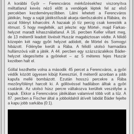
A korábbi Győr – Ferencváros mérkőzésekhez viszonyí­tva
méltatlanul kevés néző előtt a vendégek léptek fel az első
percekben kezdeményezőbben. Látni lehetett a Ferencváros
játékán, hogy a saját játékstí­lusát akarja ráerőszakolni a Rábára, és
azzal fölényt kiharcolni. A hazaiak jó tí­z percig csak keresték a
ritmust. S hogy meglelték, azt jelezte: egy Mörtel-, majd Farkas-
helyzet maradt kihasználatlanul. A 16. percben Keller villant meg,
de 13 méterről leadott lövését Huszár magabiztosan védte. A félidő
közepén két nagy győri helyzet adódott, de Mörtel és Somogyi
hibázott. Fölénybe került a Rába. A félidő utolsó harmadára
hullámzóvá vált a játék. A 44. percben egy százszázalékos Báder-
helyzet idegesí­tette a győrieket – az 5 méteres fejes Huszár
kezében halt el.
Góllal kezdhette volna a második 45 percet a Ferencváros, a győri
védők között ügyesen kibújt Keresztúri, 8 méterről azonban a jobb
kapufa mellé bombázott. Ezután hosszú percekre a Rába
mezőnyfölényt harcolt ki. A góllövéssel hadilábon álltak a győri
csatárok. Az utolsó húsz percre váltakozva kerültek veszélybe a
kapuk. Ekkor a Ferencváros játékában valamivel több volt a tűz. A
87. percben a Fischer által a jobboldalról átí­velt labdát Báder fejelte
a kapu jobb sarkába (0:1).