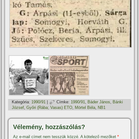
Kategória:
1990/91
|
Címke:
1990/91
,
Báder János
,
Bánki
József
,
Győri (Rába; Vasas) ETO
,
Mörtel Béla
,
NB1
Vélemény, hozzászólás?
Az e-mail címet nem tesszük közzé.
A kötelező mezőket
*