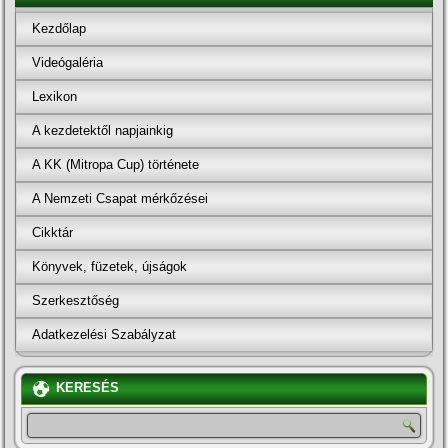
Kezdőlap
Videógaléria
Lexikon
A kezdetektől napjainkig
A KK (Mitropa Cup) története
A Nemzeti Csapat mérkőzései
Cikktár
Könyvek, füzetek, újságok
Szerkesztőség
Adatkezelési Szabályzat
KERESÉS