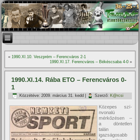
«
1990.XI.10. Veszprém – Ferencváros 2-1
1990.XI.17. Ferencváros – Békéscsaba 4-0
»
1990.XI.14. Rába ETO – Ferencváros 0-
1
Közzétéve:
2009. március 31. kedd
|
Szerző:
K@rcsi
Közepes szí­
nvonalú
mérkőzésen –
a döntetlen
talán
igazságosabb