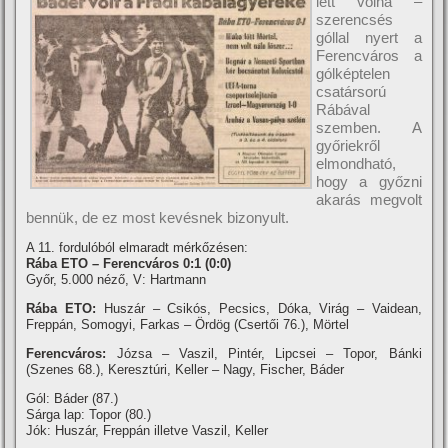
lett volna –
szerencsés
góllal nyert a
Ferencváros a
gólképtelen
csatársorú
Rábával
szemben. A
győriekről
elmondható,
hogy a győzni
akarás megvolt
bennük, de ez most kevésnek bizonyult.
A 11. fordulóból elmaradt mérkőzésen:
Rába ETO – Ferencváros 0:1 (0:0)
Győr, 5.000 néző, V: Hartmann
Rába ETO:
Huszár – Csikós, Pecsics, Dóka, Virág – Vaidean,
Freppán, Somogyi, Farkas – Ördög (Csertői 76.), Mörtel
Ferencváros:
Józsa – Vaszil, Pintér, Lipcsei – Topor, Bánki
(Szenes 68.), Keresztúri, Keller – Nagy, Fischer, Báder
Gól: Báder (87.)
Sárga lap: Topor (80.)
Jók: Huszár, Freppán illetve Vaszil, Keller