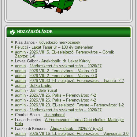
HOZZÁSZÓLÁSOK
Kiss János
-
Következő mérkőzések
Felucci
-
Lakat Tanár úr – 100 év történelem
admin
-
2026.VIII.5. EL-selejtező: Ferencváros – Górnik
Zabrze: 1-0
Lovas Gábor
-
Anekdoták: dr. Lakat Károly
admin
-
Játékoskeret és szakmai stáb – 2026/27
admin
-
2026.VIII.2. Ferencváros – Vasas: 0-0
admin
-
2026.VIII.2. Ferencváros – Vasas: 0-0
admin
-
2026.VII.30. EL-selejtező: Ferencváros – Twente: 2-2
admin
-
Botka Endre
admin
-
Bamidele Yusuf
admin
-
2026.VII.26. Paks – Ferencváros: 4-2
admin
-
2026.VII.26. Paks – Ferencváros: 4-2
admin
-
2026.VII.23. EL-selejtező: Twente – Ferencváros: 1-2
admin
-
Játékoskeret és szakmai stáb – 2026/27
Charbel Bouja
-
Itt a háboru!
Lucas Fuentes
-
A Ferencvárosi Torna Club elnökei: Mailinger
Béla
Laszlo dr.Kincses
-
Átigazolások – 2026/27 (nyár)
admin
-
2026.VII.16. EL-selejtező: Ferencváros – Vojvodina: 3-0