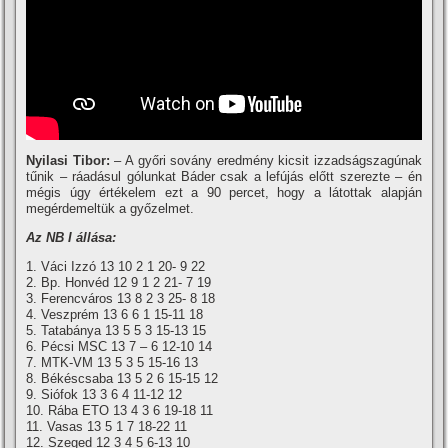
Nyilasi Tibor:
– A győri sovány eredmény kicsit izzadságszagúnak
tűnik – ráadásul gólunkat Báder csak a lefújás előtt szerezte – én
mégis úgy értékelem ezt a 90 percet, hogy a látottak alapján
megérdemeltük a győzelmet.
Az NB I állása:
1. Váci Izzó 13 10 2 1 20- 9 22
2. Bp. Honvéd 12 9 1 2 21- 7 19
3. Ferencváros 13 8 2 3 25- 8 18
4. Veszprém 13 6 6 1 15-11 18
5. Tatabánya 13 5 5 3 15-13 15
6. Pécsi MSC 13 7 – 6 12-10 14
7. MTK-VM 13 5 3 5 15-16 13
8. Békéscsaba 13 5 2 6 15-15 12
9. Siófok 13 3 6 4 11-12 12
10. Rába ETO 13 4 3 6 19-18 11
11. Vasas 13 5 1 7 18-22 11
12. Szeged 12 3 4 5 6-13 10