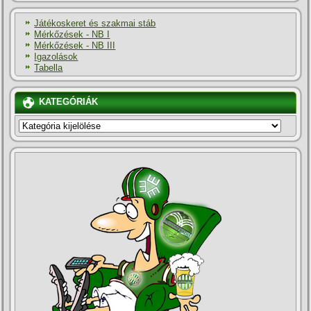
Játékoskeret és szakmai stáb
Mérkőzések - NB I
Mérkőzések - NB III
Igazolások
Tabella
KATEGÓRIÁK
KATEGÓRIÁK