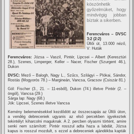
köszönhetik
győzelmüket, hogy
mindvégig jobban
bí­ztak a sikerben.
Ferencváros – DVSC
3:2 (2:2)
Üllői út, 13.000 néző,
V: Huták
Ferencváros:
Józsa – Vaszil, Pintér, Lipcsei – Albert (Keresztúri
28.), Szenes, Limperger, Keller – Nacer, Fischer (Szurgent 46.),
Dukon
DVSC:
Mező – Balogh, Nagy L., Szűcs, Szilágyi – Plókai, Sándor,
Rostás (Mogyorós 78.) – Margineán, Vancsa, Gracsov (Csiszár 81.)
Gól: Fischer (3., 21. – 11-esből), Dukon (74.) illetve Pintér (2. –
öngól), Vancsa (29.)
Sárga lap: Nagy (68.)
Jók: Lipcsei, Szenes illetve Vancsa
Kemény belemenésekkel kezdődött az összecsapás az Üllői úton,
a vendég debreceniek ugyanis az első percekben igyekeztek
tekintélyt kiharcolni maguknak. A 2. percben olyasmi történt, amire
senki nem számí­tott: Pintér rosszul adta haza a labdát, Józsa
kapus is rosszul mozdult, s ezzel a debreceniek ajándékba kapták