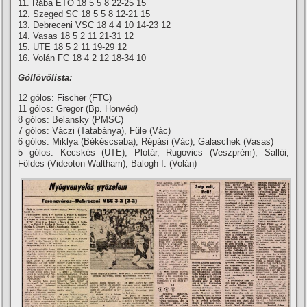
11. Rába ETO 18 5 5 8 22-25 15
12. Szeged SC 18 5 5 8 12-21 15
13. Debreceni VSC 18 4 4 10 14-23 12
14. Vasas 18 5 2 11 21-31 12
15. UTE 18 5 2 11 19-29 12
16. Volán FC 18 4 2 12 18-34 10
Góllövőlista:
12 gólos: Fischer (FTC)
11 gólos: Gregor (Bp. Honvéd)
8 gólos: Belansky (PMSC)
7 gólos: Váczi (Tatabánya), Füle (Vác)
6 gólos: Miklya (Békéscsaba), Répási (Vác), Galaschek (Vasas)
5 gólos: Kecskés (UTE), Plotár, Rugovics (Veszprém), Sallói,
Földes (Videoton-Waltham), Balogh I. (Volán)