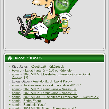
HOZZÁSZÓLÁSOK
Kiss János
-
Következő mérkőzések
Felucci
-
Lakat Tanár úr – 100 év történelem
admin
-
2026.VIII.5. EL-selejtező: Ferencváros – Górnik
Zabrze: 1-0
Lovas Gábor
-
Anekdoták: dr. Lakat Károly
admin
-
Játékoskeret és szakmai stáb – 2026/27
admin
-
2026.VIII.2. Ferencváros – Vasas: 0-0
admin
-
2026.VIII.2. Ferencváros – Vasas: 0-0
admin
-
2026.VII.30. EL-selejtező: Ferencváros – Twente: 2-2
admin
-
Botka Endre
admin
-
Bamidele Yusuf
admin
-
2026.VII.26. Paks – Ferencváros: 4-2