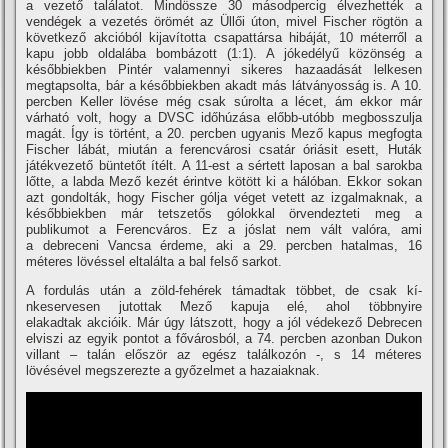
a vezető találatot. Mindössze 30 másodpercig élvezhették a
vendégek a vezetés örömét az Üllői úton, mivel Fischer rögtön a
következő akcióból kijaví­totta csapattársa hibáját, 10 méterről a
kapu jobb oldalába bombázott (1:1). A jókedélyű közönség a
későbbiekben Pintér valamennyi sikeres hazaadását lelkesen
megtapsolta, bár a későbbiekben akadt más látványosság is. A 10.
percben Keller lövése még csak súrolta a lécet, ám ekkor már
várható volt, hogy a DVSC időhúzása előbb-utóbb megbosszulja
magát. Így is történt, a 20. percben ugyanis Mező kapus megfogta
Fischer lábát, miután a ferencvárosi csatár óriásit esett, Huták
játékvezető büntetőt í­télt. A 11-est a sértett laposan a bal sarokba
lőtte, a labda Mező kezét érintve kötött ki a hálóban. Ekkor sokan
azt gondolták, hogy Fischer gólja véget vetett az izgalmaknak, a
későbbiekben már tetszetős gólokkal örvendezteti meg a
publikumot a Ferencváros. Ez a jóslat nem vált valóra, ami
a debreceni Vancsa érdeme, aki a 29. percben hatalmas, 16
méteres lövéssel eltalálta a bal felső sarkot.
A fordulás után a zöld-fehérek támadtak többet, de csak kí­
nkeservesen jutottak Mező kapuja elé, ahol többnyire
elakadtak akcióik. Már úgy látszott, hogy a jól védekező Debrecen
elviszi az egyik pontot a fővárosból, a 74. percben azonban Dukon
villant – talán először az egész találkozón -, s 14 méteres
lövésével megszerezte a győzelmet a hazaiaknak.