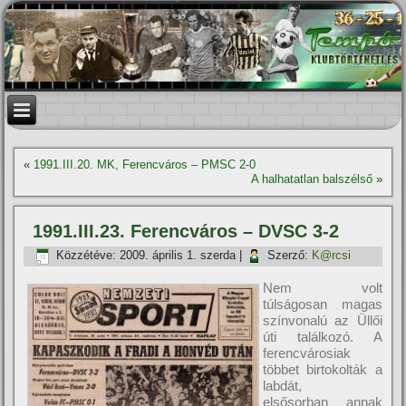
«
1991.III.20. MK, Ferencváros – PMSC 2-0
A halhatatlan balszélső
»
1991.III.23. Ferencváros – DVSC 3-2
Közzétéve:
2009. április 1. szerda
|
Szerző:
K@rcsi
Nem volt
túlságosan magas
szí­nvonalú az Üllői
úti találkozó. A
ferencvárosiak
többet birtokolták a
labdát,
elsősorban annak