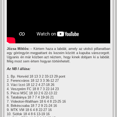
Józsa Miklós:
– Kértem haza a labdát, amely az utolsó pillanatban
egy göröngyön megpattant és kezeim között a kapuba vánszorgott.
Ugyanis én már közben azt néztem, hogy kinek dobjam ki a labdát.
Még most sem értem hogyan történhetett.
Az NB I állása:
1. Bp. Honvéd 18 13 3 2 33-13 29 pont
2. Ferencváros 18 12 3 3 36-12 27
3. Váci Izzó 18 12 2 4 27-18 26
4. Veszprém FC 18 8 7 3 22-14 23
5. Pécsi MSC 18 10 2 6 22-13 22
6. Tatabánya 18 7 7 4 19-16 21
7. Videoton-Waltham 18 6 4 8 23-25 16
8. Békéscsaba 18 7 2 9 21-24 16
9. MTK VM 18 6 4 8 22-27 16
10. Siófok 18 4 8 6 13-19 16