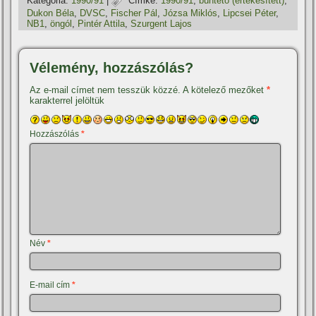
Kategória:
1990/91
|
Címke:
1990/91
,
büntető (értékesí­tett)
,
Dukon Béla
,
DVSC
,
Fischer Pál
,
Józsa Miklós
,
Lipcsei Péter
,
NB1
,
öngól
,
Pintér Attila
,
Szurgent Lajos
Vélemény, hozzászólás?
Az e-mail címet nem tesszük közzé.
A kötelező mezőket
*
karakterrel jelöltük
Hozzászólás
*
Név
*
E-mail cím
*