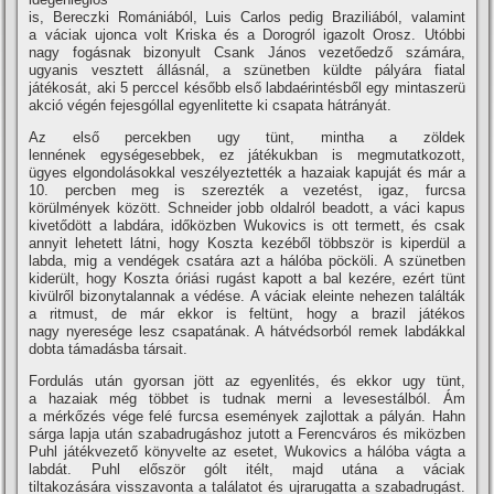
is, Bereczki Romániából, Luis Carlos pedig Braziliából, valamint
a váciak ujonca volt Kriska és a Dorogról igazolt Orosz. Utóbbi
nagy fogásnak bizonyult Csank János vezetőedző számára,
ugyanis vesztett állásnál, a szünetben küldte pályára fiatal
játékosát, aki 5 perccel később első labdaérintésből egy mintaszerü
akció végén fejesgóllal egyenlitette ki csapata hátrányát.
Az első percekben ugy tünt, mintha a zöldek
lennének egységesebbek, ez játékukban is megmutatkozott,
ügyes elgondolásokkal veszélyeztették a hazaiak kapuját és már a
10. percben meg is szerezték a vezetést, igaz, furcsa
körülmények között. Schneider jobb oldalról beadott, a váci kapus
kivetődött a labdára, időközben Wukovics is ott termett, és csak
annyit lehetett látni, hogy Koszta kezéből többször is kiperdül a
labda, mig a vendégek csatára azt a hálóba pöcköli. A szünetben
kiderült, hogy Koszta óriási rugást kapott a bal kezére, ezért tünt
kivülről bizonytalannak a védése. A váciak eleinte nehezen találták
a ritmust, de már ekkor is feltünt, hogy a brazil játékos
nagy nyeresége lesz csapatának. A hátvédsorból remek labdákkal
dobta támadásba társait.
Fordulás után gyorsan jött az egyenlités, és ekkor ugy tünt,
a hazaiak még többet is tudnak merni a levesestálból. Ám
a mérkőzés vége felé furcsa események zajlottak a pályán. Hahn
sárga lapja után szabadrugáshoz jutott a Ferencváros és miközben
Puhl játékvezető könyvelte az esetet, Wukovics a hálóba vágta a
labdát. Puhl először gólt itélt, majd utána a váciak
tiltakozására visszavonta a találatot és ujrarugatta a szabadrugást.