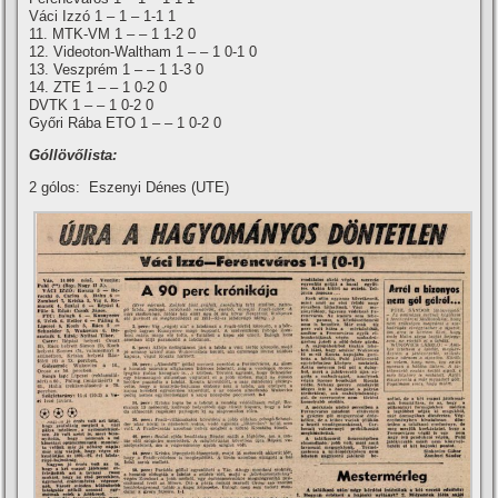
Váci Izzó 1 – 1 – 1-1 1
11. MTK-VM 1 – – 1 1-2 0
12. Videoton-Waltham 1 – – 1 0-1 0
13. Veszprém 1 – – 1 1-3 0
14. ZTE 1 – – 1 0-2 0
DVTK 1 – – 1 0-2 0
Győri Rába ETO 1 – – 1 0-2 0
Góllövőlista:
2 gólos: Eszenyi Dénes (UTE)