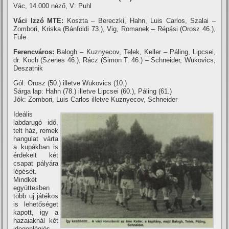
Vác, 14.000 néző, V: Puhl
Váci Izzó MTE:
Koszta – Bereczki, Hahn, Luis Carlos, Szalai –
Zombori, Kriska (Bánföldi 73.), Vig, Romanek – Répási (Orosz 46.),
Füle
Ferencváros:
Balogh – Kuznyecov, Telek, Keller – Páling, Lipcsei,
dr. Koch (Szenes 46.), Rácz (Simon T. 46.) – Schneider, Wukovics,
Deszatnik
Gól: Orosz (50.) illetve Wukovics (10.)
Sárga lap: Hahn (78.) illetve Lipcsei (60.), Páling (61.)
Jók: Zombori, Luis Carlos illetve Kuznyecov, Schneider
Ideális
labdarugó idő,
telt ház, remek
hangulat várta
a kupákban is
érdekelt két
csapat pályára
lépését.
Mindkét
együttesben
több uj játékos
is lehetőséget
kapott, igy a
hazaiaknál két
idegenlégiós