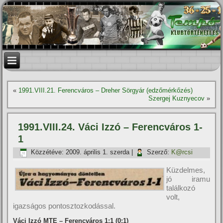
«
1991.VIII.21. Ferencváros – Dreher Sörgyár (edzőmérkőzés)
Szergej Kuznyecov
»
1991.VIII.24. Váci Izzó – Ferencváros 1-
1
Közzétéve:
2009. április 1. szerda
|
Szerző:
K@rcsi
Küzdelmes,
jó iramu
találkozó
volt,
igazságos pontosztozkodással.
Váci Izzó MTE – Ferencváros 1:1 (0:1)