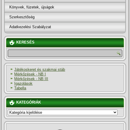
Könyvek, füzetek, újságok
Szerkesztőség
Adatkezelési Szabályzat
KERESÉS
Játékoskeret és szakmai stáb
Mérkőzések - NB I
Mérkőzések - NB III
Igazolások
Tabella
KATEGÓRIÁK
KATEGÓRIÁK