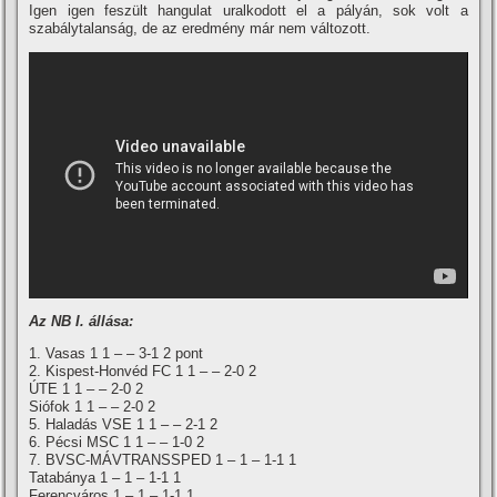
Igen igen feszült hangulat uralkodott el a pályán, sok volt a
szabálytalanság, de az eredmény már nem változott.
Az NB I. állása:
1. Vasas 1 1 – – 3-1 2 pont
2. Kispest-Honvéd FC 1 1 – – 2-0 2
ÚTE 1 1 – – 2-0 2
Siófok 1 1 – – 2-0 2
5. Haladás VSE 1 1 – – 2-1 2
6. Pécsi MSC 1 1 – – 1-0 2
7. BVSC-MÁVTRANSSPED 1 – 1 – 1-1 1
Tatabánya 1 – 1 – 1-1 1
Ferencváros 1 – 1 – 1-1 1