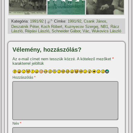
Kategória:
1991/92
|
Címke:
1991/92
,
Csank János
,
Deszatnik Péter
,
Koch Róbert
,
Kuznyecov Szergej
,
NB1
,
Rácz
László
,
Répási László
,
Schneider Gábor
,
Vác
,
Wukovics László
Vélemény, hozzászólás?
Az e-mail címet nem tesszük közzé.
A kötelező mezőket
*
karakterrel jelöltük
Hozzászólás
*
Név
*