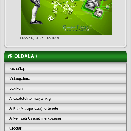
Tapolca, 2027. január 9.
OLDALAK
Kezdőlap
Videógaléria
Lexikon
A kezdetektől napjainkig
A KK (Mitropa Cup) története
A Nemzeti Csapat mérkőzései
Cikktár