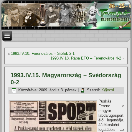
«
1993.IV.10. Ferencváros – Siófok 2-1
1993.IV.18. Rába ETO – Ferencváros 4-2
»
1993.IV.15. Magyarország – Svédország
0-2
Közzétéve:
2009. április 3. péntek
|
Szerző:
K@rcsi
Puskás
Ferenc a
magyar
labdarugósport
élő legendája.
Játékosként
legalábbis az