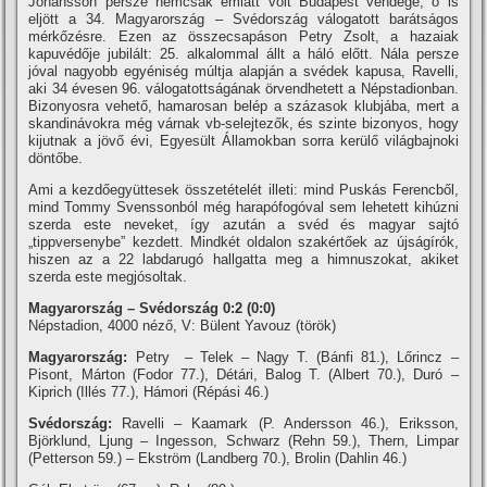
Johansson persze nemcsak emiatt volt Budapest vendége, ő is
eljött a 34. Magyarország – Svédország válogatott barátságos
mérkőzésre. Ezen az összecsapáson Petry Zsolt, a hazaiak
kapuvédője jubilált: 25. alkalommal állt a háló előtt. Nála persze
jóval nagyobb egyéniség múltja alapján a svédek kapusa, Ravelli,
aki 34 évesen 96. válogatottságának örvendhetett a Népstadionban.
Bizonyosra vehető, hamarosan belép a százasok klubjába, mert a
skandinávokra még várnak vb-selejtezők, és szinte bizonyos, hogy
kijutnak a jövő évi, Egyesült Államokban sorra kerülő világbajnoki
döntőbe.
Ami a kezdőegyüttesek összetételét illeti: mind Puskás Ferencből,
mind Tommy Svenssonból még harapófogóval sem lehetett kihúzni
szerda este neveket, í­gy azután a svéd és magyar sajtó
„tippversenybe” kezdett. Mindkét oldalon szakértőek az újságí­rók,
hiszen az a 22 labdarugó hallgatta meg a himnuszokat, akiket
szerda este megjósoltak.
Magyarország – Svédország 0:2 (0:0)
Népstadion, 4000 néző, V: Bülent Yavouz (török)
Magyarország:
Petry – Telek – Nagy T. (Bánfi 81.), Lőrincz –
Pisont, Márton (Fodor 77.), Détári, Balog T. (Albert 70.), Duró –
Kiprich (Illés 77.), Hámori (Répási 46.)
Svédország:
Ravelli – Kaamark (P. Andersson 46.), Eriksson,
Björklund, Ljung – Ingesson, Schwarz (Rehn 59.), Thern, Limpar
(Petterson 59.) – Ekström (Landberg 70.), Brolin (Dahlin 46.)