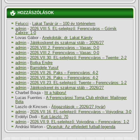
HOZZÁSZÓLÁSOK
Felucci
-
Lakat Tanár úr – 100 év történelem
admin
-
2026.VIII.5. EL-selejtező: Ferencváros – Górnik
Zabrze: 1-0
Lovas Gábor
-
Anekdoták: dr. Lakat Károly
admin
-
Játékoskeret és szakmai stáb – 2026/27
admin
-
2026.VIII.2. Ferencváros – Vasas: 0-0
admin
-
2026.VIII.2. Ferencváros – Vasas: 0-0
admin
-
2026.VII.30. EL-selejtező: Ferencváros – Twente: 2-2
admin
-
Botka Endre
admin
-
Bamidele Yusuf
admin
-
2026.VII.26. Paks – Ferencváros: 4-2
admin
-
2026.VII.26. Paks – Ferencváros: 4-2
admin
-
2026.VII.23. EL-selejtező: Twente – Ferencváros: 1-2
admin
-
Játékoskeret és szakmai stáb – 2026/27
Charbel Bouja
-
Itt a háboru!
Lucas Fuentes
-
A Ferencvárosi Torna Club elnökei: Mailinger
Béla
Laszlo dr.Kincses
-
Átigazolások – 2026/27 (nyár)
admin
-
2026.VII.16. EL-selejtező: Ferencváros – Vojvodina: 3-0
Erdélyi Dodi
-
Kuti László: 70
admin
-
2026.VII.9. EL-selejtező: Vojvodina – Ferencváros: 1-2
Andrási Márton
-
Olvastuk: Az elfeledett futball-legenda