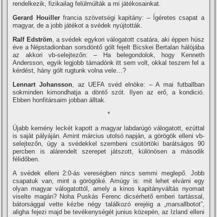
rendelkezik, fizikailag felülmúlták a mi játékosainkat.
Gerard Houiller
francia szövetségi kapitány: – Ígéretes csapat a
magyar, de a jobb játékot a svédek nyújtották.
Ralf Edström
, a svédek egykori válogatott csatára, aki éppen húsz
éve a Népstadionban sorsdöntő gólt fejelt Bicskei Bertalan hálójába
az akkori vb-selejtezőn: – Ha belegondolok, hogy Kenneth
Andersson, egyik legjobb támadónk itt sem volt, okkal teszem fel a
kérdést, hány gólt rugtunk volna vele…?
Lennart Johansson
, az UEFA svéd elnöke: – A mai futballban
sokminden kimondhatja a döntő szót. Ilyen az erő, a kondició.
Ebben honfitársaim jobban álltak.
*
Újabb kemény leckét kapott a magyar labdarúgó válogatott, ezúttal
is saját pályáján. Amint március utolsó napján, a görögök elleni vb-
selejtezőn, úgy a svédekkel szembeni csütörtöki barátságos 90
percben is alárendelt szerepet játszott, különösen a második
félidőben.
A svédek elleni 2:0-ás vereségben nincs semmi meglepő. Jobb
csapatuk van, mint a görögöké. Amúgy is: mit lehet elvárni egy
olyan magyar válogatottól, amely a kinos kapitányváltás nyomait
viselte magán? Noha Puskás Ferenc dicsérhető emberi tartással,
bátorsággal vette kézbe négy találkozó erejéig a „marsallbotot”,
aligha fejezi majd be tevékenységét junius közepén, az Izland elleni