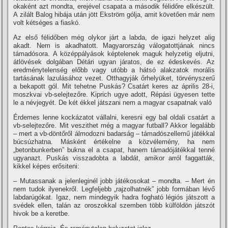
okaként azt mondta, erejével csapata a második félidőre elkészült.
A zilált Balog hibája után jött Ekström gólja, amit követően már nem
volt kétséges a fiaskó.
Az első félidőben még olykor járt a labda, de igazi helyzet alig
akadt. Nem is akadhatott. Magyarország válogatottjának nincs
támadósora. A középpályások képtelenek maguk helyzetig eljutni,
átlövések dolgában Détári ugyan járatos, de ez édeskevés. Az
eredménytelenség előbb vagy utóbb a hátsó alakzatok morális
tartásának lazulásához vezet. Otthagyják őrhelyüket, törvényszerű
a bekapott gól. Mit tehetne Puskás? Csatárt keres az április 28-i,
moszkvai vb-selejtezőre. Kiprich ugye adott, Répási ügyesen tette
le a névjegyét. De két ékkel játszani nem a magyar csapatnak való
Érdemes lenne kockázatot vállalni, keresni egy bal oldali csatárt a
vb-selejtezőre. Mit veszithet még a magyar futball? Akkor legalább
– mert a vb-döntőről álmodozni badarság – támadószellemű játékkal
búcsúzhatna. Másként értékelne a közvélemény, ha nem
„betonbunkerben” bukna el a csapat, hanem támadójátékkal tenné
ugyanazt. Puskás visszadobta a labdát, amikor arról faggatták,
kikkel képes erősiteni:
– Mutassanak a jelenleginél jobb játékosokat – mondta. – Mert én
nem tudok ilyenekről. Legfeljebb „rajzolhatnék” jobb formában lévő
labdarúgókat. Igaz, nem mindegyik hadra fogható légiós játszott a
svédek ellen, talán az oroszokkal szemben több külföldön játszót
hivok be a keretbe.