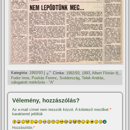
Kategória:
1992/93
|
Címke:
1992/93
,
1993
,
Albert Flórián ifj.
,
Fodor Imre
,
Puskás Ferenc
,
Svédország
,
Telek András
,
válogatott mérkőzés - "A"
Vélemény, hozzászólás?
Az e-mail címet nem tesszük közzé.
A kötelező mezőket
*
karakterrel jelöltük
Hozzászólás
*