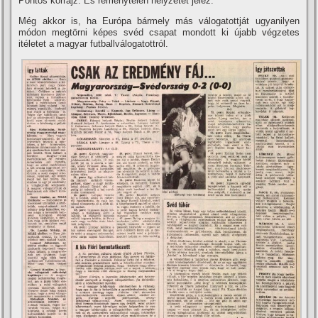
Pontos kórrajz. És reménytelen helyzetet jelez.
Még akkor is, ha Európa bármely más válogatottját ugyanilyen
módon megtörni képes svéd csapat mondott ki újabb végzetes
itéletet a magyar futballválogatottról.