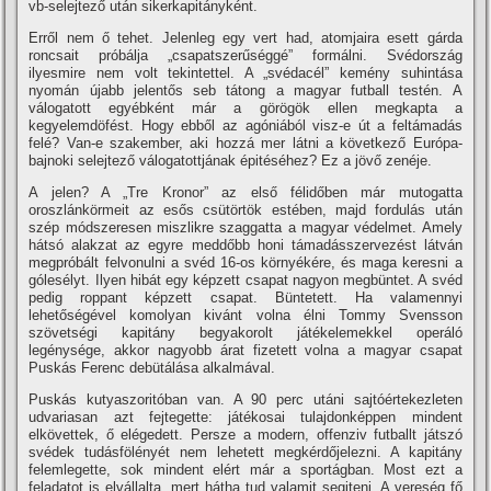
vb-selejtező után sikerkapitányként.
Erről nem ő tehet. Jelenleg egy vert had, atomjaira esett gárda
roncsait próbálja „csapatszerűséggé” formálni. Svédország
ilyesmire nem volt tekintettel. A „svédacél” kemény suhintása
nyomán újabb jelentős seb tátong a magyar futball testén. A
válogatott egyébként már a görögök ellen megkapta a
kegyelemdöfést. Hogy ebből az agóniából visz-e út a feltámadás
felé? Van-e szakember, aki hozzá mer látni a következő Európa-
bajnoki selejtező válogatottjának épitéséhez? Ez a jövő zenéje.
A jelen? A „Tre Kronor” az első félidőben már mutogatta
oroszlánkörmeit az esős csütörtök estében, majd fordulás után
szép módszeresen miszlikre szaggatta a magyar védelmet. Amely
hátsó alakzat az egyre meddőbb honi támadásszervezést látván
megpróbált felvonulni a svéd 16-os környékére, és maga keresni a
gólesélyt. Ilyen hibát egy képzett csapat nagyon megbüntet. A svéd
pedig roppant képzett csapat. Büntetett. Ha valamennyi
lehetőségével komolyan kivánt volna élni Tommy Svensson
szövetségi kapitány begyakorolt játékelemekkel operáló
legénysége, akkor nagyobb árat fizetett volna a magyar csapat
Puskás Ferenc debütálása alkalmával.
Puskás kutyaszoritóban van. A 90 perc utáni sajtóértekezleten
udvariasan azt fejtegette: játékosai tulajdonképpen mindent
elkövettek, ő elégedett. Persze a modern, offenziv futballt játszó
svédek tudásfölényét nem lehetett megkérdőjelezni. A kapitány
felemlegette, sok mindent elért már a sportágban. Most ezt a
feladatot is elvállalta, mert hátha tud valamit segiteni. A vereség fő