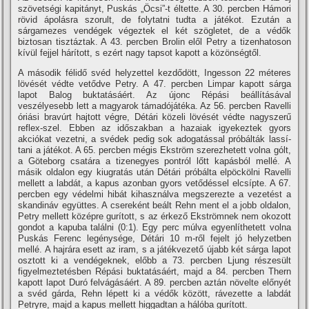
szövetségi kapitányt, Puskás „Öcsi”-t éltette. A 30. percben Hámori
rövid ápolásra szorult, de folytatni tudta a játékot. Ezután a
sárgamezes vendégek végeztek el két szögletet, de a védők
biztosan tisztáztak. A 43. percben Brolin elől Petry a tizenhatoson
kí­vül fejjel hárí­tott, s ezért nagy tapsot kapott a közönségtől.
A második félidő svéd helyzettel kezdődött, Ingesson 22 méteres
lövését védte vetődve Petry. A 47. percben Limpar kapott sárga
lapot Balog buktatásáért. Az újonc Répási beállí­tásával
veszélyesebb lett a magyarok támadójátéka. Az 56. percben Ravelli
óriási bravúrt hajtott végre, Détári közeli lövését védte nagyszerű
reflex-szel. Ebben az időszakban a hazaiak igyekeztek gyors
akciókat vezetni, a svédek pedig sok adogatással próbálták lassí­
tani a játékot. A 65. percben mégis Ekström szerezhetett volna gólt,
a Göteborg csatára a tizenegyes pontról lőtt kapásból mellé. A
másik oldalon egy kiugratás után Détári próbálta elpöckölni Ravelli
mellett a labdát, a kapus azonban gyors vetődéssel elcsí­pte. A 67.
percben egy védelmi hibát kihasználva megszerezte a vezetést a
skandináv együttes. A csereként beált Rehn ment el a jobb oldalon,
Petry mellett középre gurí­tott, s az érkező Ekströmnek nem okozott
gondot a kapuba találni (0:1). Egy perc múlva egyenlí­thetett volna
Puskás Ferenc legénysége, Détári 10 m-ről fejelt jó helyzetben
mellé. A hajrára esett az iram, s a játékvezető újabb két sárga lapot
osztott ki a vendégeknek, előbb a 73. percben Ljung részesült
figyelmeztetésben Répási buktatásáért, majd a 84. percben Thern
kapott lapot Duró felvágásáért. A 89. percben aztán növelte előnyét
a svéd gárda, Rehn lépett ki a védők között, rávezette a labdát
Petryre, majd a kapus mellett higgadtan a hálóba gurí­tott.