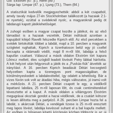
Gól: Ekström (67. p.), Rehn (89.)
Sárga lap: Limpar (47. p.), Ljung (73.), Thern (84.)
A statisztikát kedvelők megjegyezhették: abból a két csapatból,
amely tavaly május 27-én Stockholmban találkozott (a hazaiak 2:1-
re nyertek), ezúttal a svédeknél nyolc, a magyaroknál pedig öt
labdarugó kapott játéklehetőséget.
A zuhogó esőben a magyar csapat kezdte a játékot, és az első
támadást is a hazaiak vezették, Détári indí­tását azonban a
kapujából kilépő Ravelli felszedte Kiprich elől. Az első percekben a
svédek birtokolták többet a labdát, majd a 10. percben a magyarok
szögletet rughattak, Kiprich a tizenhatoson belül egy jó csellel
becsapta a rátámadó védőt, majd 8 m-ről lőtt, labdája a felső
kapufán csattant. Válaszul a másik oldalon Ekström tört kapura
Lőrincz mellett, éles szögből leadott lövését Petry lábbal hárí­totta.
A két helyzet után felgyorsult a játék és a „Puskás-fiúk” átvették az
irányí­tást. A 16. percben Kiprich beadását Détári kecsegtető
helyzetben kapta a tizenegyes pont magasságában, de
körülményeskedett a labdalevétellel, í­gy odalett a lehetőség. Bár a
vizes füvön sok volt az átadási hiba, mégis változatos, jó iramú volt
a mérkőzés. A 21. percben Détári csapott le egy, a védőkről
lepattanó labdára, 25 m-ről laposan lőtt, és csak centiméterekkel
tévesztette el a kaput. A másik oldalon a villámgyors Ekström
megugrásai okoztak gondot a hazai védőknek, de a csatárt kétszer
is lesen állí­totta meg a partjelző. A 26. percben Limpar hozta fel a
labdát, s akárcsak Détári, a vendégek tizese is 25 m-ről eresztett
meg lapos lövést, labdája kevéssel suhant el a bal kapufa mellett.
Az esőben is hősiesen kitartó közönség közben többször is az új