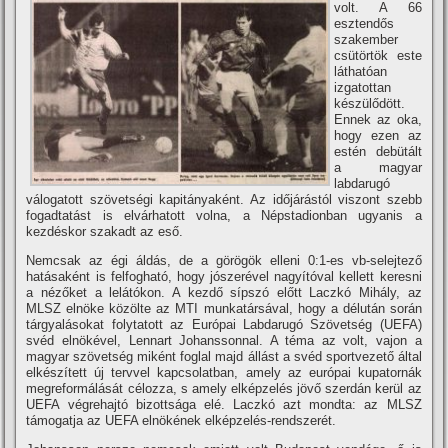
volt. A 66
esztendős
szakember
csütörtök este
láthatóan
izgatottan
készülődött.
Ennek az oka,
hogy ezen az
estén debütált
a magyar
labdarugó
válogatott szövetségi kapitányaként. Az időjárástól viszont szebb
fogadtatást is elvárhatott volna, a Népstadionban ugyanis a
kezdéskor szakadt az eső.
Nemcsak az égi áldás, de a görögök elleni 0:1-es vb-selejtező
hatásaként is felfogható, hogy jószerével nagyí­tóval kellett keresni
a nézőket a lelátókon. A kezdő sí­pszó előtt Laczkó Mihály, az
MLSZ elnöke közölte az MTI munkatársával, hogy a délután során
tárgyalásokat folytatott az Európai Labdarugó Szövetség (UEFA)
svéd elnökével, Lennart Johanssonnal. A téma az volt, vajon a
magyar szövetség miként foglal majd állást a svéd sportvezető által
elkészí­tett új tervvel kapcsolatban, amely az európai kupatornák
megreformálását célozza, s amely elképzelés jövő szerdán kerül az
UEFA végrehajtó bizottsága elé. Laczkó azt mondta: az MLSZ
támogatja az UEFA elnökének elképzelés-rendszerét.