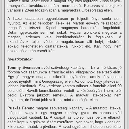
Semmit nem lépett előre a magyar együttes legutóbbi kí­nos teljesí­
tménye óta, továbbra sem látni, merre a kiút. Keserves vb-selejtező
vár április 28-án Moszkvában a magyarokra Oroszország ellen.
A hazai csapatban egyenletesen jó teljesí­tményt senki sem
nyújtott. Az első félidőben Telek és Márton egy-egy felszabadult
megoldása tetszett, Kiprich magányos harcosként forgolódott,
Détári igyekezete sem ért sokat. Répási újoncként megtette a
magáét, érdemes vele kezdőemberként is foglalkozni. A
skandinávok teljes védelme magabiztosan állt helyt, Ekström
sokáig feledhetetlen csatárjátékkal rukkolt elő. Kár, hogy nem
sokkal gólja után cserét kért.
Nyilatkozatok:
Tommy Svensson
svéd szövetségi kapitány: – Ez a mérkőzés jó
főpróba volt számunkra a franciák elleni világbajnoki selejtező előtt.
Egy jó magyar csapatot sikerült legyőznünk, amely lényegesen
többet nyújtott, mint Görögország ellen. Az döntött, hogy játékosaim
jobban küzdöttek. Sok kérdésre kaptam választ a franciák elleni 90
perc előtt. Ravelli kiemelkedően védett, a középpályán Thern, elől
pedig Ekström játszott remekül. A magyar játékosokat nem
figyeltem, de Détári jobb volt ma, mint a görögök ellen.
Puskás Ferenc
magyar szövetségi kapitány: – A mutatott játékkal
elégedett vagyok, egy nagyon kemény, gyors és harcos svéd
válogatottól kaptunk ki. A csapat az utolsó húsz percre elfáradt,
ezért kaptuk a gólokat. Azért cseréltem ilyen sokat, hogy kiderüljön,
kikre számí­thatok a jövőben. A svéd együttes hihetetlen erőnléttel