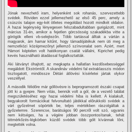
Jónak nevezhető iram, helyenként sok rohanás, szervezettebb
svédek. Röviden ezzel jellemezhető az első 45 perc, amely a
csúszós talajon egy-két ötletes megoldást hozott mindkét oldalon.
A hazai legénység lényegesen felszabadultabban gurigázott, mint
március 31-én, amikor a fejetlen görcsösség szakadékba vitte a
görögök elleni vb-selejtezőn. Több tartással álltak a vártán a
magyarok, ám hamar kitűnt, hogy támadójátékuk nem üti meg a
nemzetközi középmezőnyt jellemző szí­nvonalat sem. Azért, mert
Hámori képtelen volt hatékonyan csatát vállalni, Kiprichet pedig
kevés használható átadással foglalkoztatták.
Aki látványt óhajtott, az megkapta a hallatlan kezdősebességgel
megáldott Ekströmtől. A skandináv védelmi fal extraklasszis módon
tisztogatott, mindössze Détári átlövési kí­sérletei jártak olykor
veszéllyel.
A második félidőre már góllövésre is beprogramozott északi csapat
jött ki a gyepre. Nem vitás, bennük volt a gól, de a vezető találat
megszületéséhez egy hazai védelmi hiba is kellett. A kialakult,
begyakorolt formációkat felvonultató játékkal előrukkoló svédek a
várt győzelmet söpörték be, teljes mértékben rászolgáltak a
győzelemre. Szerencse, barátságos 90 percről volt szó, ugyanis
nem kétséges, ha a végére jobban összpontosí­tanak, tehát
tétmérkőzés-légkörben küzdő svédek több gólt kí­vánnak lőni,
megtették volna.