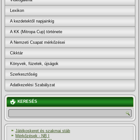
Lexikon
A kezdetektől napjainkig
A KK (Mitropa Cup) története
A Nemzeti Csapat mérkőzései
Cikktár
Könyvek, füzetek, újságok
Szerkesztőség
Adatkezelési Szabályzat
KERESÉS
Játékoskeret és szakmai stáb
Mérkőzések - NB I