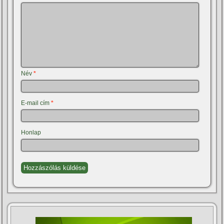
Név
*
E-mail cím
*
Honlap