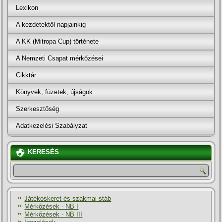
Lexikon
A kezdetektől napjainkig
A KK (Mitropa Cup) története
A Nemzeti Csapat mérkőzései
Cikktár
Könyvek, füzetek, újságok
Szerkesztőség
Adatkezelési Szabályzat
KERESÉS
Játékoskeret és szakmai stáb
Mérkőzések - NB I
Mérkőzések - NB III