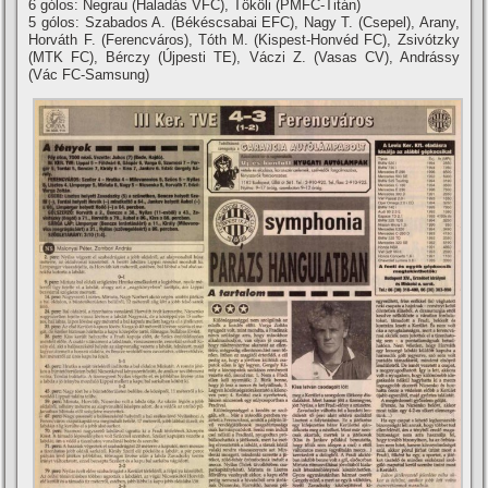
6 gólos: Negrau (Haladás VFC), Tököli (PMFC-Titán)
5 gólos: Szabados A. (Békéscsabai EFC), Nagy T. (Csepel), Arany,
Horváth F. (Ferencváros), Tóth M. (Kispest-Honvéd FC), Zsivótzky
(MTK FC), Bérczy (Újpesti TE), Váczi Z. (Vasas CV), Andrássy
(Vác FC-Samsung)