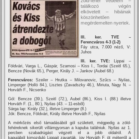
zöld-fehér védelem –
találkozó végén
elkövetett – hibáinak
köszönhetően
megérdemelten nyertek.
III. ker. TVE –
Ferencváros 4-3 (1-2)
Fáy utca, 7.000 néző, V:
Juhos
III. ker. TVE:
Lippai –
Földvári, Varga L., Gáspár, Szamosi – Kiss I., Tordai (Szeitl 65.),
Bencze (Novák 65.), Perger, Király J. – Jankov (Aubel 68.)
Ferencváros:
Szeiler – Hrutka – Milovanovic, Szűcs – Nyilas,
Limperger (Holló 84.), Lisztes (Zavadszky 46.), Miriuta, Nagy N. –
Horváth F., Nicsenko
Gól: Bencze (39.), Szeitl (72.), Aubel (86.), Kiss I. (88.) illetve
Horváth F. (1., 80.), Nyilas (43. – 11-esből)
Sárga lap: Király (32.), illetve Limperger (8.)
Jók: Bencze, Földvári, Király illetve Horváth F., Nyilas
A mérkőzés első támadásából gól született, mégpedig a zöld-
fehéreknek sikerült villámgyorsan a kapuba találniuk. Nyilas az 1.
percben szabadrúgást végzett el a jobb oldalról. A
kapujából kimozduló Lippait zavarták, í­gy Horváth F. öt méterről a