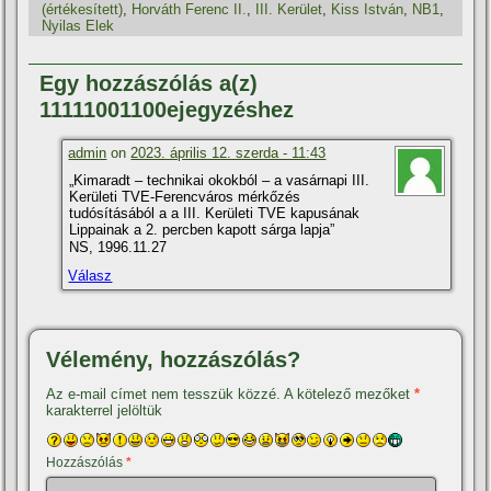
(értékesí­tett)
,
Horváth Ferenc II.
,
III. Kerület
,
Kiss István
,
NB1
,
Nyilas Elek
Egy hozzászólás a(z)
11111001100ejegyzéshez
admin
on
2023. április 12. szerda - 11:43
„Kimaradt – technikai okokból – a vasárnapi III.
Kerületi TVE-Ferencváros mérkőzés
tudósításából a a III. Kerületi TVE kapusának
Lippainak a 2. percben kapott sárga lapja”
NS, 1996.11.27
Válasz
Vélemény, hozzászólás?
Az e-mail címet nem tesszük közzé.
A kötelező mezőket
*
karakterrel jelöltük
Hozzászólás
*