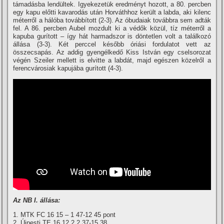
támadásba lendültek. Igyekezetük eredményt hozott, a 80. percben
egy kapu előtti kavarodás után Horváthhoz került a labda, aki kilenc
méterről a hálóba továbbí­tott (2-3). Az óbudaiak továbbra sem adták
fel. A 86. percben Aubel mozdult ki a védők közül, tí­z méterről a
kapuba gurí­tott – í­gy hát harmadszor is döntetlen volt a találkozó
állása (3-3). Két perccel később óriási fordulatot vett az
összecsapás. Az addig gyengélkedő Kiss István egy cselsorozat
végén Szeiler mellett is elvitte a labdát, majd egészen közelről a
ferencvárosiak kapujába gurí­tott (4-3).
Az NB I. állása:
1. MTK FC 16 15 – 1 47-12 45 pont
2. Újpesti TE 16 12 2 2 37-15 38