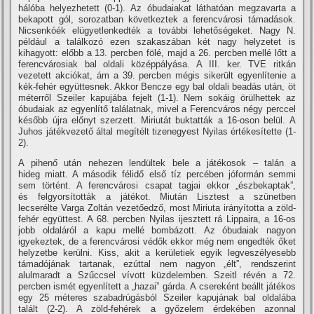
hálóba helyezhetett (0-1). Az óbudaiakat láthatóan megzavarta a
bekapott gól, sorozatban következtek a ferencvárosi támadások.
Nicsenkóék elügyetlenkedték a további lehetőségeket. Nagy N.
például a találkozó ezen szakaszában két nagy helyzetet is
kihagyott: előbb a 13. percben fölé, majd a 26. percben mellé lőtt a
ferencvárosiak bal oldali középpályása. A III. ker. TVE ritkán
vezetett akciókat, ám a 39. percben mégis sikerült egyenlí­tenie a
kék-fehér együttesnek. Akkor Bencze egy bal oldali beadás után, öt
méterről Szeiler kapujába fejelt (1-1). Nem sokáig örülhettek az
óbudaiak az egyenlí­tő találatnak, mivel a Ferencváros négy perccel
később újra előnyt szerzett. Miriutát buktatták a 16-oson belül. A
Juhos játékvezető által megí­télt tizenegyest Nyilas értékesí­tette (1-
2).
A pihenő után nehezen lendültek bele a játékosok – talán a
hideg miatt. A második félidő első tí­z percében jóformán semmi
sem történt. A ferencvárosi csapat tagjai ekkor „észbekaptak”,
és felgyorsí­tották a játékot. Miután Lisztest a szünetben
lecserélte Varga Zoltán vezetőedző, most Miriuta irányí­totta a zöld-
fehér együttest. A 68. percben Nyilas ijesztett rá Lippaira, a 16-os
jobb oldaláról a kapu mellé bombázott. Az óbudaiak nagyon
igyekeztek, de a ferencvárosi védők ekkor még nem engedték őket
helyzetbe kerülni. Kiss, akit a kerületiek egyik legveszélyesebb
támadójának tartanak, ezúttal nem nagyon „élt”, rendszerint
alulmaradt a Szűccsel ví­vott küzdelemben. Szeitl révén a 72.
percben ismét egyenlí­tett a „hazai” gárda. A csereként beállt játékos
egy 25 méteres szabadrúgásból Szeiler kapujának bal oldalába
talált (2-2). A zöld-fehérek a győzelem érdekében azonnal