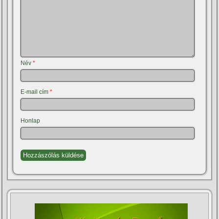
Név
*
E-mail cím
*
Honlap