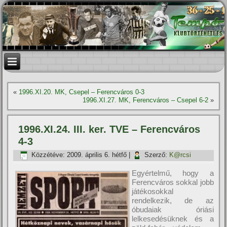
«
1996.XI.20. MK, Csepel – Ferencváros 0-3
1996.XI.27. MK, Ferencváros – Csepel 6-2
»
1996.XI.24. III. ker. TVE – Ferencváros
4-3
Közzétéve:
2009. április 6. hétfő
|
Szerző:
K@rcsi
Egyértelmű, hogy a
Ferencváros sokkal jobb
játékosokkal
rendelkezik, de az
óbudaiak óriási
lelkesedésüknek és a