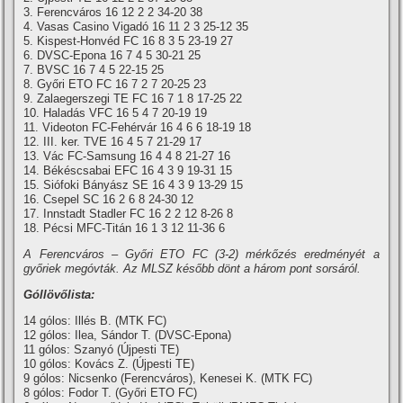
3. Ferencváros 16 12 2 2 34-20 38
4. Vasas Casino Vigadó 16 11 2 3 25-12 35
5. Kispest-Honvéd FC 16 8 3 5 23-19 27
6. DVSC-Epona 16 7 4 5 30-21 25
7. BVSC 16 7 4 5 22-15 25
8. Győri ETO FC 16 7 2 7 20-25 23
9. Zalaegerszegi TE FC 16 7 1 8 17-25 22
10. Haladás VFC 16 5 4 7 20-19 19
11. Videoton FC-Fehérvár 16 4 6 6 18-19 18
12. III. ker. TVE 16 4 5 7 21-29 17
13. Vác FC-Samsung 16 4 4 8 21-27 16
14. Békéscsabai EFC 16 4 3 9 19-31 15
15. Siófoki Bányász SE 16 4 3 9 13-29 15
16. Csepel SC 16 2 6 8 24-30 12
17. Innstadt Stadler FC 16 2 2 12 8-26 8
18. Pécsi MFC-Titán 16 1 3 12 11-36 6
A Ferencváros – Győri ETO FC (3-2) mérkőzés eredményét a
győriek megóvták. Az MLSZ később dönt a három pont sorsáról.
Góllövőlista:
14 gólos: Illés B. (MTK FC)
12 gólos: Ilea, Sándor T. (DVSC-Epona)
11 gólos: Szanyó (Újpesti TE)
10 gólos: Kovács Z. (Újpesti TE)
9 gólos: Nicsenko (Ferencváros), Kenesei K. (MTK FC)
8 gólos: Fodor T. (Győri ETO FC)