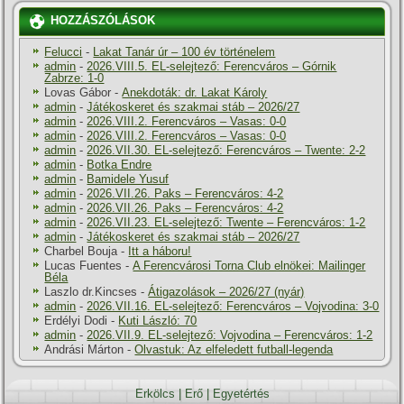
HOZZÁSZÓLÁSOK
Felucci
-
Lakat Tanár úr – 100 év történelem
admin
-
2026.VIII.5. EL-selejtező: Ferencváros – Górnik
Zabrze: 1-0
Lovas Gábor
-
Anekdoták: dr. Lakat Károly
admin
-
Játékoskeret és szakmai stáb – 2026/27
admin
-
2026.VIII.2. Ferencváros – Vasas: 0-0
admin
-
2026.VIII.2. Ferencváros – Vasas: 0-0
admin
-
2026.VII.30. EL-selejtező: Ferencváros – Twente: 2-2
admin
-
Botka Endre
admin
-
Bamidele Yusuf
admin
-
2026.VII.26. Paks – Ferencváros: 4-2
admin
-
2026.VII.26. Paks – Ferencváros: 4-2
admin
-
2026.VII.23. EL-selejtező: Twente – Ferencváros: 1-2
admin
-
Játékoskeret és szakmai stáb – 2026/27
Charbel Bouja
-
Itt a háboru!
Lucas Fuentes
-
A Ferencvárosi Torna Club elnökei: Mailinger
Béla
Laszlo dr.Kincses
-
Átigazolások – 2026/27 (nyár)
admin
-
2026.VII.16. EL-selejtező: Ferencváros – Vojvodina: 3-0
Erdélyi Dodi
-
Kuti László: 70
admin
-
2026.VII.9. EL-selejtező: Vojvodina – Ferencváros: 1-2
Andrási Márton
-
Olvastuk: Az elfeledett futball-legenda
Erkölcs
|
Erő
|
Egyetértés