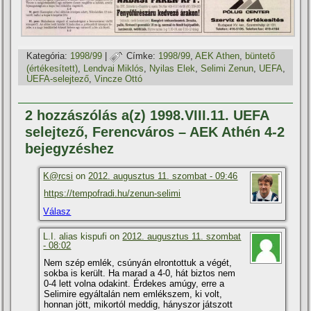
Kategória:
1998/99
|
Címke:
1998/99
,
AEK Athen
,
büntető
(értékesí­tett)
,
Lendvai Miklós
,
Nyilas Elek
,
Selimi Zenun
,
UEFA
,
UEFA-selejtező
,
Vincze Ottó
2 hozzászólás a(z) 1998.VIII.11. UEFA
selejtező, Ferencváros – AEK Athén 4-2
bejegyzéshez
K@rcsi
on
2012. augusztus 11. szombat - 09:46
https://tempofradi.hu/zenun-selimi
Válasz
L.I. alias kispufi on
2012. augusztus 11. szombat
- 08:02
Nem szép emlék, csúnyán elrontottuk a végét,
sokba is került. Ha marad a 4-0, hát biztos nem
0-4 lett volna odakint. Érdekes amúgy, erre a
Selimire egyáltalán nem emlékszem, ki volt,
honnan jött, mikortól meddig, hányszor játszott