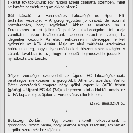
sikerült továbbjutnunk egy rangos athéni csapattal szemben, miért
ne ismételhetnénk meg az akkori sikert?
Gál László
, a Ferencváros Labdarúgó és Sport Kft.
technikai vezetője: – A görög együttes jó csapat, de azonnal
hozzátenném, hogy legyőzhető. Abban az esetben, ha a
Ferencváros a rá jellemző pozití­v tulajdonságokat fel tudja
vonultatni, akkor továbbjutunk. Jobban szerettük volna, ha
idegenben kezdünk. Az első mérkőzésen mindenképpen le kell
győznünk az AEK Athént. Majd az első mérkőzés eredménye
határozza meg, hogy milyen módon kell játszani a visszavágón. A
célunk továbbra is az, hogy a lehető legmesszebb jussunk –
nyilatkozta Gál László.
*
Súlyos vereséget szenvedett az Újpest FC labdarúgócsapata
barátságos mérkőzésen a görög AEK Athéntól, szerdán. Várhidi
Péter vezetőedző csapata négy góllal kapott ki
(AEK Athén
(görög) – Újpest FC 4-0 (3-0))
idegenben attól a klubtól, amely az
UEFA-kupa selejtezőjében a Ferencváros ellenfele lesz.
(1998. augusztus 5.)
*
Bükszegi Zoltán:
– Úgy érzem, sikerült felkészülnünk a
görögökből, bí­zom benne, hogy jelentős előnyt szerzünk, amihez én
is góllal szeretnék hozzájárulni.