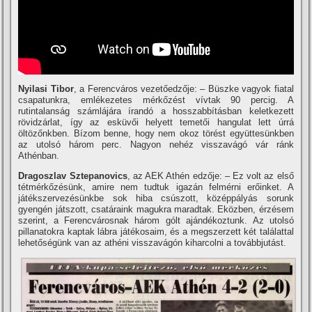
Nyilasi Tibor
, a Ferencváros vezetőedzője: – Büszke vagyok fiatal
csapatunkra, emlékezetes mérkőzést ví­vtak 90 percig. A
rutintalanság számlájára í­randó a hosszabbí­tásban keletkezett
rövidzárlat, í­gy az esküvői helyett temetői hangulat lett úrrá
öltözőnkben. Bí­zom benne, hogy nem okoz törést együttesünkben
az utolsó három perc. Nagyon nehéz visszavágó vár ránk
Athénban.
Dragoszlav Sztepanovics
, az AEK Athén edzője: – Ez volt az első
tétmérkőzésünk, amire nem tudtuk igazán felmérni erőinket. A
játékszervezésünkbe sok hiba csúszott, középpályás sorunk
gyengén játszott, csatáraink magukra maradtak. Eközben, érzésem
szerint, a Ferencvárosnak három gólt ajándékoztunk. Az utolsó
pillanatokra kaptak lábra játékosaim, és a megszerzett két találattal
lehetőségünk van az athéni visszavágón kiharcolni a továbbjutást.