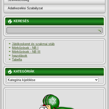
Adatkezelési Szabályzat
KERESÉS
Játékoskeret és szakmai stáb
Mérkőzések - NB I
Mérkőzések - NB III
Igazolások
Tabella
KATEGÓRIÁK
KATEGÓRIÁK