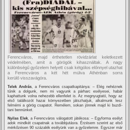
Ferencváros, majd érthetetlen rövidzárlat keletkezett
védelmében, amit a görögök kihasználtak. A nagy
különbségű győzelem helyett csak kétgólos előnnyel utazhat
a Ferencváros a két hét múlva Athénban sorra
kerülő visszavágóra.
Telek András
, a Ferencváros csapatkapitánya: – Elég nehéznek
tűnik a dolgunk, nem mi vagyunk a párharc esélyesei, habár
kaphattunk volna nehezebb ellenfelet is. Az megnyugtató, hogy az
első találkozót hazai környezetben játszhatjuk, alkalmunk lesz
felmérni a görög csapatot. Remélem, sokan jönnek majd ki buzdí­
tani bennünket.
Nyilas Elek
, a Ferencváros válogatott játékosa: – Egyforma esélyt
adok mindkét csapatnak a továbbjutásra. Érzésem szerint az első
mérkőzésen 90 százalék esélyünk van a győzelemre. Egyszer már