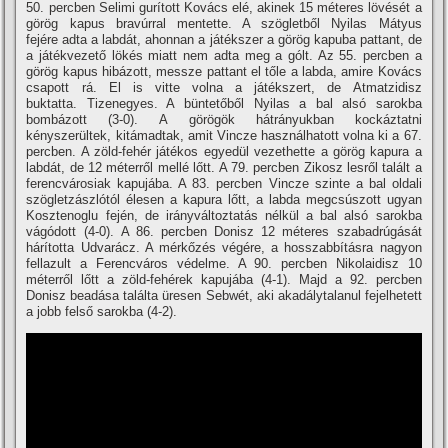
50. percben Selimi gurí­tott Kovács elé, akinek 15 méteres lövését a
görög kapus bravúrral mentette. A szögletből Nyilas Mátyus
fejére adta a labdát, ahonnan a játékszer a görög kapuba pattant, de
a játékvezető lökés miatt nem adta meg a gólt. Az 55. percben a
görög kapus hibázott, messze pattant el tőle a labda, amire Kovács
csapott rá. El is vitte volna a játékszert, de Atmatzidisz
buktatta. Tizenegyes. A büntetőből Nyilas a bal alsó sarokba
bombázott (3-0). A görögök hátrányukban kockáztatni
kényszerültek, kitámadtak, amit Vincze használhatott volna ki a 67.
percben. A zöld-fehér játékos egyedül vezethette a görög kapura a
labdát, de 12 méterről mellé lőtt. A 79. percben Zikosz lesről talált a
ferencvárosiak kapujába. A 83. percben Vincze szinte a bal oldali
szögletzászlótól élesen a kapura lőtt, a labda megcsúszott ugyan
Kosztenoglu fején, de irányváltoztatás nélkül a bal alsó sarokba
vágódott (4-0). A 86. percben Donisz 12 méteres szabadrúgását
hárí­totta Udvarácz. A mérkőzés végére, a hosszabbí­tásra nagyon
fellazult a Ferencváros védelme. A 90. percben Nikolaidisz 10
méterről lőtt a zöld-fehérek kapujába (4-1). Majd a 92. percben
Donisz beadása találta üresen Sebwét, aki akadálytalanul fejelhetett
a jobb felső sarokba (4-2).