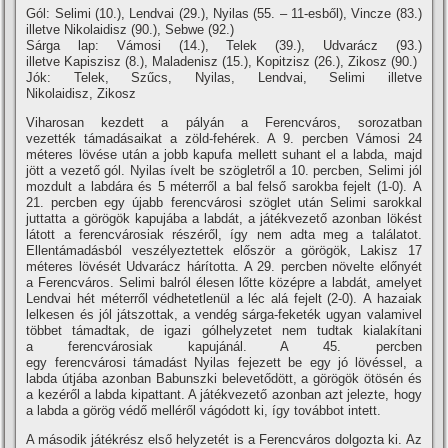
Gól: Selimi (10.), Lendvai (29.), Nyilas (55. – 11-esből), Vincze (83.)
illetve Nikolaidisz (90.), Sebwe (92.)
Sárga lap: Vámosi (14.), Telek (39.), Udvarácz (93.)
illetve Kapiszisz (8.), Maladenisz (15.), Kopitzisz (26.), Zikosz (90.)
Jók: Telek, Szűcs, Nyilas, Lendvai, Selimi illetve
Nikolaidisz, Zikosz
Viharosan kezdett a pályán a Ferencváros, sorozatban
vezették támadásaikat a zöld-fehérek. A 9. percben Vámosi 24
méteres lövése után a jobb kapufa mellett suhant el a labda, majd
jött a vezető gól. Nyilas í­velt be szögletről a 10. percben, Selimi jól
mozdult a labdára és 5 méterről a bal felső sarokba fejelt (1-0). A
21. percben egy újabb ferencvárosi szöglet után Selimi sarokkal
juttatta a görögök kapujába a labdát, a játékvezető azonban lökést
látott a ferencvárosiak részéről, í­gy nem adta meg a találatot.
Ellentámadásból veszélyeztettek először a görögök, Lakisz 17
méteres lövését Udvarácz hárí­totta. A 29. percben növelte előnyét
a Ferencváros. Selimi balról élesen lőtte középre a labdát, amelyet
Lendvai hét méterről védhetetlenül a léc alá fejelt (2-0). A hazaiak
lelkesen és jól játszottak, a vendég sárga-feketék ugyan valamivel
többet támadtak, de igazi gólhelyzetet nem tudtak kialakí­tani
a ferencvárosiak kapujánál. A 45. percben
egy ferencvárosi támadást Nyilas fejezett be egy jó lövéssel, a
labda útjába azonban Babunszki belevetődött, a görögök ötösén és
a kezéről a labda kipattant. A játékvezető azonban azt jelezte, hogy
a labda a görög védő melléről vágódott ki, í­gy továbbot intett.
A második játékrész első helyzetét is a Ferencváros dolgozta ki. Az