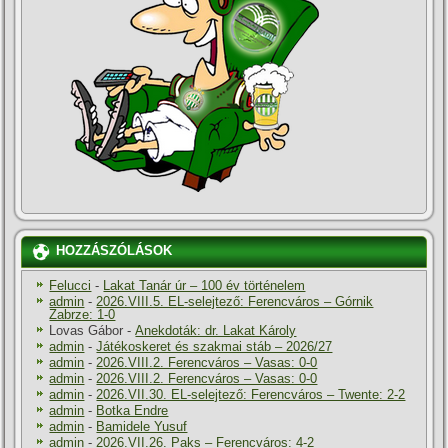
HOZZÁSZÓLÁSOK
Felucci
-
Lakat Tanár úr – 100 év történelem
admin
-
2026.VIII.5. EL-selejtező: Ferencváros – Górnik
Zabrze: 1-0
Lovas Gábor
-
Anekdoták: dr. Lakat Károly
admin
-
Játékoskeret és szakmai stáb – 2026/27
admin
-
2026.VIII.2. Ferencváros – Vasas: 0-0
admin
-
2026.VIII.2. Ferencváros – Vasas: 0-0
admin
-
2026.VII.30. EL-selejtező: Ferencváros – Twente: 2-2
admin
-
Botka Endre
admin
-
Bamidele Yusuf
admin
-
2026.VII.26. Paks – Ferencváros: 4-2