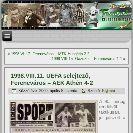
«
1998.VIII.7. Ferencváros – MTK-Hungária 2-2
1998.VIII.15. Gázszer – Ferencváros 1-1
»
1998.VIII.11. UEFA selejtező,
Ferencváros – AEK Athén 4-2
Közzétéve:
2009. április 8. szerda
|
Szerző:
K@rcsi
A 90. percig
rendkí­vül
taktikusan,
jól játszott a