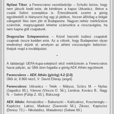
Nyilasi Tibor
, a Ferencváros vezetőedzője: – Schultz biztos, hogy
nem játszik kedd este, de kérdéses a kapus Udvarácz, illetve a
csatár Selimi szereplése is. Értesüléseink szerint a görög
együttesből is hiányozni fog egy jó játékos, hiszen állí­tólag a bolgár
válogatott Iliev nem jött el Budapestre. Nagyon nehéz mérkőzésre
számí­tok, megnyugatató lehetne számunkra a visszavágóra, ha
nem kapna gólt csapatunk.
Dragoszlav Sztepanovics:
– Közel hasonló tudású csapatok
csapnak össze kedden este. Az a célunk, hogy Budapesten olyan
eredményt érjünk el, amelyen az athéni visszavágón bebiztosí­
thatjuk majd a továbbjutást.
*
A labdarúgó UEFA-kupa-selejtező első mérkőzésén a Ferencváros
hazai pályán, az Üllői úton fogadta a görög AEK Athén együttesét.
Ferencváros – AEK Athén (görög) 4-2 (2-0)
Üllői út, 8.860 néző, V: David Elleray (angol)
Ferencváros:
Udvarácz – Telek – Mátyus, Szűcs M. – Nyilas
(Jagodics 85.), Vámosi (Vincze O. 56.), Lendvai, Kovács B., Nagy
N. – Selimi (Fülöp Z. 65.), Bükszegi
AEK Athén:
Atmatzidisz – Babunszki – Kalitzakisz, Kosztenoglu –
Kopitzisz, Lakisz, Markosz (Savevski 56.), Zikosz, Kapiszisz
(Donisz 73.) – Nikolaidisz, Maladenisz (Sebwe 69.)