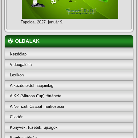
Tapolca, 2027. január 9.
OLDALAK
Kezdőlap
Videógaléria
Lexikon
A kezdetektől napjainkig
A KK (Mitropa Cup) története
A Nemzeti Csapat mérkőzései
Cikktár
Könyvek, füzetek, újságok
Szerkesztőség