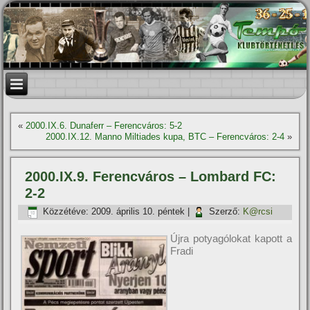
«
2000.IX.6. Dunaferr – Ferencváros: 5-2
2000.IX.12. Manno Miltiades kupa, BTC – Ferencváros: 2-4
»
2000.IX.9. Ferencváros – Lombard FC:
2-2
Közzétéve:
2009. április 10. péntek
|
Szerző:
K@rcsi
Újra potyagólokat kapott a
Fradi