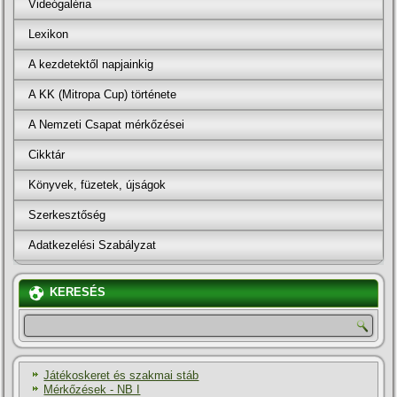
Videógaléria
Lexikon
A kezdetektől napjainkig
A KK (Mitropa Cup) története
A Nemzeti Csapat mérkőzései
Cikktár
Könyvek, füzetek, újságok
Szerkesztőség
Adatkezelési Szabályzat
KERESÉS
Játékoskeret és szakmai stáb
Mérkőzések - NB I