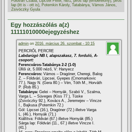
Földvári Csaba
,
Lipcsei Péter
,
NB1
,
piros lap (emberelőny)
,
piros
lap (itt is - ott is)
,
Potemkin Károly
,
Tatabánya
,
Vámos János
,
Zsivóczky Gyula
Egy hozzászólás a(z)
11111010000ejegyzéshez
admin
on
2016. március 26. szombat - 10:15
PERCRŐL PERCRE
Labdarúgó NB I, alapszakasz, 7. forduló, A-
csoport:
Ferencváros-Tatabánya 2-2 (1-0)
Üllői út, 5.000 néző, V: Hanyecz
Ferencváros:
Vámos – Dragóner, Cheregi, Balog
Z. – Földvári, Lipcsei, Gyepes (Crnomarkovic
77.), Nagy N. (Gera 80.) – Vén, Tóth M., Horváth
P. (Rob 85.)
Tatabánya:
Gelei – Hornyák, Szabó V., Szalma,
Varga L. – Süveges (Kiss 77.), Tüske
(Zsivóczky 92.), Kovács A., Jeremejev – Vincze
I., Bajkusa (Potemkin 72.)
Gól: Lipcsei (16.), Dragóner (72.) illetve Varga
L. (46.), Hornyák (71.)
Kiállí­tva: Földvári (67.) illetve Hornyák (85.)
Sárga lap: Földvári (11., 67.) illetve Vincze I.
(41.)