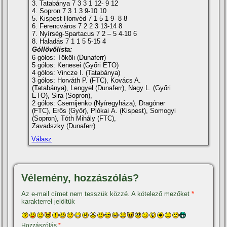
3. Tatabánya 7 3 3 1 12- 9 12
4. Sopron 7 3 1 3 9-10 10
5. Kispest-Honvéd 7 1 5 1 9- 8 8
6. Ferencváros 7 2 2 3 13-14 8
7. Nyí­rség-Spartacus 7 2 – 5 4-10 6
8. Haladás 7 1 1 5 5-15 4
Góllövőlista:
6 gólos: Tököli (Dunaferr)
5 gólos: Kenesei (Győri ETO)
4 gólos: Vincze I. (Tatabánya)
3 gólos: Horváth P. (FTC), Kovács A.
(Tatabánya), Lengyel (Dunaferr), Nagy L. (Győri
ETO), Sira (Sopron),
2 gólos: Csernijenko (Nyí­regyháza), Dragóner
(FTC), Erős (Győr), Plókai A. (Kispest), Somogyi
(Sopron), Tóth Mihály (FTC),
Zavadszky (Dunaferr)
Válasz
Vélemény, hozzászólás?
Az e-mail címet nem tesszük közzé.
A kötelező mezőket
*
karakterrel jelöltük
Hozzászólás
*