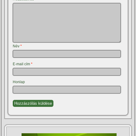
Név
*
E-mail cím
*
Honlap