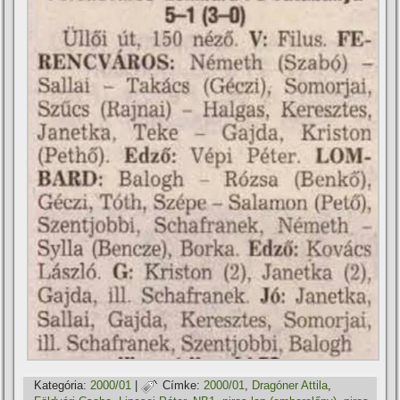
Kategória:
2000/01
|
Címke:
2000/01
,
Dragóner Attila
,