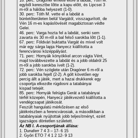
16. perc: Dragóner emelte előre a labdát, Tóth M.
egyből keresztbe lőtte a kapu előtt, és Lipcsei 3
m-ről a hálóba helyezett (1-0).
30. perc: Tóth M. vette el a labdát a
büntetőterületen belül Vargától, visszagurí­tott, de
Vén 16 m-es kapáslövését magabiztosan védte
Gelei.
46. perc: Varga hozta fel a labdát, senki sem
zavarta és 30 m-ről a bal felső sarokba lőtt (1-1).
67. perc: Földvári buktatta Vargát és mivel volt
már egy sárga lapja Hanyecz kiállí­totta a
ferencvárosi középpályást.
71. perc: Hornyák könyökkel arcon vágta Vént,
majd továbbvezette a labdát és a jobb oldalról 25
m-ről a jobb sarokba í­velt (1-2).
72. perc: Vén szöglete után Dragóner 6 m-ről a
jobb sarokba fejelt (2-2). A gólt követően egy
percig állt a játék, mert a hazai drukkerek egy
csoportja elkezdte rúgdosni a tatabányai
kispad tetejét.
85. perc: Hornyák felrúgta Gerát a tatabányai
térfél közepén, Hanyecz játékvezető kiállí­totta a
vendégcsapat játékosát.
Feszült hangulatú mérkőzésen az első
játékrészben a ferencvárosiak, a másodikban a
tatabányaiak nyújtottak jobb teljesí­tményt, ezért
igazságos döntetlen született.
Az NB I. A-csoportjának állása:
1. Dunaferr 7 4 3 – 17- 6 15
2. Győri ETO 7 4 1 2 12- 9 13