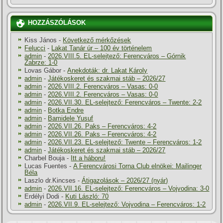
HOZZÁSZÓLÁSOK
Kiss János
-
Következő mérkőzések
Felucci
-
Lakat Tanár úr – 100 év történelem
admin
-
2026.VIII.5. EL-selejtező: Ferencváros – Górnik
Zabrze: 1-0
Lovas Gábor
-
Anekdoták: dr. Lakat Károly
admin
-
Játékoskeret és szakmai stáb – 2026/27
admin
-
2026.VIII.2. Ferencváros – Vasas: 0-0
admin
-
2026.VIII.2. Ferencváros – Vasas: 0-0
admin
-
2026.VII.30. EL-selejtező: Ferencváros – Twente: 2-2
admin
-
Botka Endre
admin
-
Bamidele Yusuf
admin
-
2026.VII.26. Paks – Ferencváros: 4-2
admin
-
2026.VII.26. Paks – Ferencváros: 4-2
admin
-
2026.VII.23. EL-selejtező: Twente – Ferencváros: 1-2
admin
-
Játékoskeret és szakmai stáb – 2026/27
Charbel Bouja
-
Itt a háboru!
Lucas Fuentes
-
A Ferencvárosi Torna Club elnökei: Mailinger
Béla
Laszlo dr.Kincses
-
Átigazolások – 2026/27 (nyár)
admin
-
2026.VII.16. EL-selejtező: Ferencváros – Vojvodina: 3-0
Erdélyi Dodi
-
Kuti László: 70
admin
-
2026.VII.9. EL-selejtező: Vojvodina – Ferencváros: 1-2