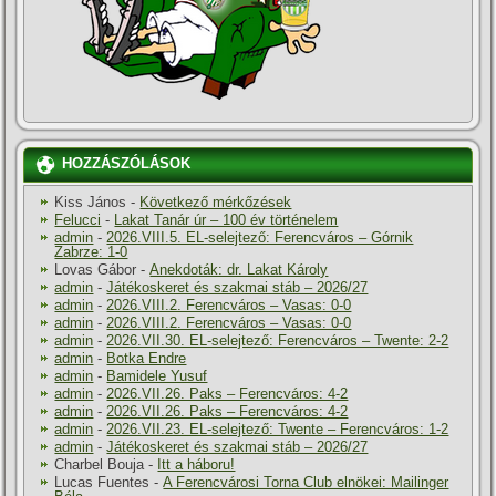
HOZZÁSZÓLÁSOK
Kiss János
-
Következő mérkőzések
Felucci
-
Lakat Tanár úr – 100 év történelem
admin
-
2026.VIII.5. EL-selejtező: Ferencváros – Górnik
Zabrze: 1-0
Lovas Gábor
-
Anekdoták: dr. Lakat Károly
admin
-
Játékoskeret és szakmai stáb – 2026/27
admin
-
2026.VIII.2. Ferencváros – Vasas: 0-0
admin
-
2026.VIII.2. Ferencváros – Vasas: 0-0
admin
-
2026.VII.30. EL-selejtező: Ferencváros – Twente: 2-2
admin
-
Botka Endre
admin
-
Bamidele Yusuf
admin
-
2026.VII.26. Paks – Ferencváros: 4-2
admin
-
2026.VII.26. Paks – Ferencváros: 4-2
admin
-
2026.VII.23. EL-selejtező: Twente – Ferencváros: 1-2
admin
-
Játékoskeret és szakmai stáb – 2026/27
Charbel Bouja
-
Itt a háboru!
Lucas Fuentes
-
A Ferencvárosi Torna Club elnökei: Mailinger