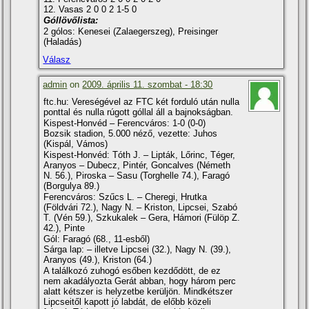
12. Vasas 2 0 0 2 1-5 0
Góllövőlista:
2 gólos: Kenesei (Zalaegerszeg), Preisinger
(Haladás)
Válasz
admin
on
2009. április 11. szombat - 18:30
ftc.hu: Vereségével az FTC két forduló után nulla
ponttal és nulla rúgott góllal áll a bajnokságban.
Kispest-Honvéd – Ferencváros: 1-0 (0-0)
Bozsik stadion, 5.000 néző, vezette: Juhos
(Kispál, Vámos)
Kispest-Honvéd: Tóth J. – Lipták, Lőrinc, Téger,
Aranyos – Dubecz, Pintér, Goncalves (Németh
N. 56.), Piroska – Sasu (Torghelle 74.), Faragó
(Borgulya 89.)
Ferencváros: Szűcs L. – Cheregi, Hrutka
(Földvári 72.), Nagy N. – Kriston, Lipcsei, Szabó
T. (Vén 59.), Szkukalek – Gera, Hámori (Fülöp Z.
42.), Pinte
Gól: Faragó (68., 11-esből)
Sárga lap: – illetve Lipcsei (32.), Nagy N. (39.),
Aranyos (49.), Kriston (64.)
A találkozó zuhogó esőben kezdődött, de ez
nem akadályozta Gerát abban, hogy három perc
alatt kétszer is helyzetbe kerüljön. Mindkétszer
Lipcseitől kapott jó labdát, de előbb közeli