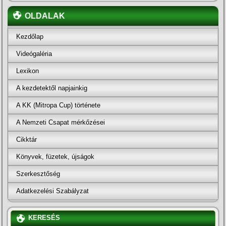
OLDALAK
Kezdőlap
Videógaléria
Lexikon
A kezdetektől napjainkig
A KK (Mitropa Cup) története
A Nemzeti Csapat mérkőzései
Cikktár
Könyvek, füzetek, újságok
Szerkesztőség
Adatkezelési Szabályzat
KERESÉS