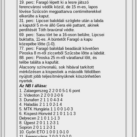
19. perc: Faragó lépett ki a lesre játszó
ferencvárosi védők közül, de 15 m-es, lapos
lövése Szűcsön megpattanva centiméterekkel
elkerülte a kaput.
31. perc: Lipcsei baloldali szöglete után a labda
a kaputól 5 m-re álló Gera elé pattant, akinek
perdí­tését Tóth bravúrral védte.
69. perc: Sasu tört be a 16-oson belülre, Lipcsei
buktatta, 11-es. A büntetőt Faragó a kapu
közepébe lőtte (1-0).
77. perc: Faragó baloldali beadását követően
Piroska 8 m-ről ziccerből Szűcsbe lőtte a labdát.
88. perc: Piroska 25 m-ről váratlanul lőtt, és
telibe találta a kapufát.
Alacsony szí­nvonalú, sok hibával tarkí­tott
mérkőzésen a kispestiek a második félidőben
nyújtott jobb teljesí­tményüknek köszönhetően
nyertek.
Az NB I állása:
1. Zalaegerszeg 2 2 0 0 5-1 6 pont
2. Videoton 2 2 0 0 2-0 6
3. Dunaferr 2 1 1 0 4-3 4
4. Haladás 2 1 1 0 2-1 4
5. MTK Hungária 1 1 0 0 1-0 3
6. Kispest-Honvéd 2 1 0 1 1-1 3
Debrecen 2 1 0 1 1-1 3
8. Újpest 2 0 1 1 2-3 1
Sopron 2 0 1 1 2-3 1
10. Győri ETO 1 0 0 1 0-1 0
11. Ferencváros 2 0 0 2 0-2 0