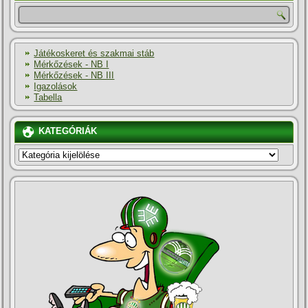
Játékoskeret és szakmai stáb
Mérkőzések - NB I
Mérkőzések - NB III
Igazolások
Tabella
KATEGÓRIÁK
KATEGÓRIÁK