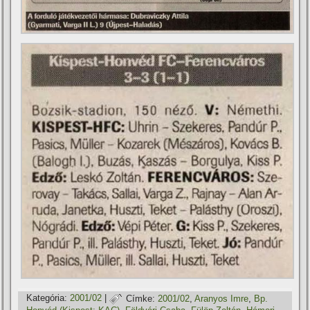
Kategória:
2001/02
|
Címke:
2001/02
,
Aranyos Imre
,
Bp.