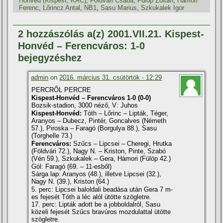
Honvéd (Kispest; KAC)
,
Földvári Csaba
,
Fülöp Zoltán
,
Hámori
Ferenc
,
Lőrincz Antal
,
NB1
,
Sasu Marius
,
Szkukalek Igor
2 hozzászólás a(z) 2001.VII.21. Kispest-
Honvéd – Ferencváros: 1-0
bejegyzéshez
admin
on
2016. március 31. csütörtök - 12:29
PERCRŐL PERCRE
Kispest-Honvéd – Ferencváros 1-0 (0-0)
Bozsik-stadion, 3000 néző, V: Juhos
Kispest-Honvéd:
Tóth – Lőrinc – Lipták, Téger,
Aranyos – Dubecz, Pintér, Goncalves (Németh
57.), Piroska – Faragó (Borgulya 88.), Sasu
(Torghelle 73.)
Ferencváros:
Szűcs – Lipcsei – Cheregi, Hrutka
(Földvári 72.), Nagy N. – Kriston, Pinte, Szabó
(Vén 59.), Szkukalek – Gera, Hámori (Fülöp 42.)
Gól: Faragó (69. – 11-esből)
Sárga lap: Aranyos (48.), illetve Lipcsei (32.),
Nagy N. (39.), Kriston (64.)
5. perc: Lipcsei baloldali beadása után Gera 7 m-
es fejesét Tóth a léc alól ütötte szögletre.
17. perc: Lipták adott be a jobboldalról, Sasu
közeli fejesét Szűcs bravúros mozdulattal ütötte
szögletre.