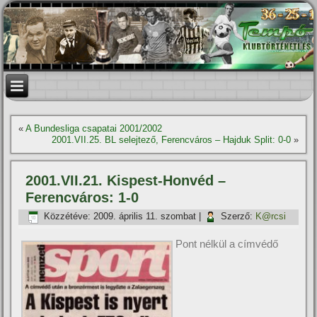
«
A Bundesliga csapatai 2001/2002
2001.VII.25. BL selejtező, Ferencváros – Hajduk Split: 0-0
»
2001.VII.21. Kispest-Honvéd –
Ferencváros: 1-0
Közzétéve:
2009. április 11. szombat
|
Szerző:
K@rcsi
Pont nélkül a címvédő