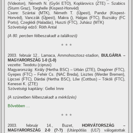
(Videoton), Németh N. (Győri ETO), Koplárovics (ZTE) – Szabics
(Sturm Graz), Torghelle (Kispest-Honvéd)
Csere: Szántai (MTK), Németh T. (Újpest), Pandur (Kispest-
Honvéd), Vanczák (Újpest), Makra (), Halgas (FTC), Buzsáky (FC
Porto), Czeglédi (Haladás), Huszti (FTC), Juhász (MTK)
Szövetségi edző: Róth Antal
(A 80. percben félbeszakadt a találkozó)
* * *
2003. február 12., Larnaca, Ammohosztosz-stadion,
BULGÁRIA –
MAGYARORSZÁG 1-0 (1-0)
vezette: Teodotu (ciprusi)
Magyarország: Király (Hertha BSC) – Urbán (ZTE), Dragóner (FTC),
Gyepes (FTC) – Fehér Cs. (NAC Breda), Lisztes (Werder Bremen),
Lipcsei (FTC), Dárdai (Hertha BSC), Lőw (Cottbus) – Tököli (FTC),
Kenesei K. (ZTE)
Szövetségi kapitány: Gellei Imre
(A szünetben félbeszakadt a mérkőzés)
Bővebben …
* * *
2003. február 14., Buzet,
HORVÁTORSZÁG –
MAGYARORSZÁG 2-0 (?-?)
(Utánpótlás (U17) válogatottak