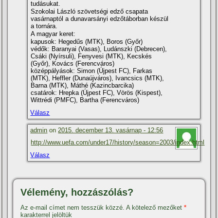
tudásukat.
Szokolai László szövetségi edző csapata
vasárnaptól a dunavarsányi edzőtáborban készül
a tornára.
A magyar keret:
kapusok: Hegedűs (MTK), Boros (Győr)
védők: Baranyai (Vasas), Ludánszki (Debrecen),
Csáki (Nyí­rsuli), Fenyvesi (MTK), Kecskés
(Győr), Kovács (Ferencváros)
középpályások: Simon (Újpest FC), Farkas
(MTK), Heffler (Dunaújváros), Ivancsics (MTK),
Barna (MTK), Máthé (Kazincbarcika)
csatárok: Hrepka (Újpest FC), Vörös (Kispest),
Wittrédi (PMFC), Bartha (Ferencváros)
Válasz
admin
on
2015. december 13. vasárnap - 12:56
http://www.uefa.com/under17/history/season=2003/index.html
Válasz
Vélemény, hozzászólás?
Az e-mail címet nem tesszük közzé.
A kötelező mezőket
*
karakterrel jelöltük