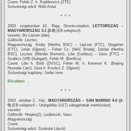
Csere: Fehér Z. h. Koplárovics (ZTE)
Szövetségi edző: Róth Antal
* * *
2003. szeptember 10., Riga, Skonto-stadion,
LETTORSZÁG –
MAGYARORSZÁG 3-1 (2-0)
(EB-selejtező)
vezette: Bo Larsen (dán)
Góllövők: Lisztes
Magyarország: Király (Hertha BSC) – Lipcsei (FTC), Dragóner
(FTC), Juhár (Újpest) – Fehér Cs. (NAC Breda), Dárdai (Hertha
BSC), Lisztes (Werder Bremen), Lőw (Cottbus) – Gera (FTC) –
Szabics (VfB Stuttgart), Fehér M. (Benfica)
Csere: Lőw h. Böőr (DVSC), Fehér M. h. Kenesei K. (Beijing
Hyundai Cars), Gera h. Kovács Z. (Újpest)
Szövetségi kapitány: Gellei Imre
Bővebben …
* * *
2003. október 2., Vác,
MAGYARORSZÁG – SAN MARINO 4-0 (2-
0)
(EB-selejtező – Utánpótlás (U17) válogatottak mérkőzése)
vezette:
Góllövők: Hrepka(2), Ludánszki, Vass
Magyarország:
Csere:
Szövetségi edző: Szokolai László