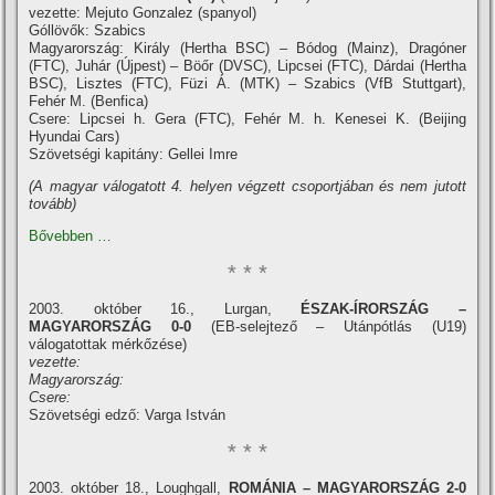
vezette: Mejuto Gonzalez (spanyol)
Góllövők: Szabics
Magyarország: Király (Hertha BSC) – Bódog (Mainz), Dragóner
(FTC), Juhár (Újpest) – Böőr (DVSC), Lipcsei (FTC), Dárdai (Hertha
BSC), Lisztes (FTC), Füzi Á. (MTK) – Szabics (VfB Stuttgart),
Fehér M. (Benfica)
Csere: Lipcsei h. Gera (FTC), Fehér M. h. Kenesei K. (Beijing
Hyundai Cars)
Szövetségi kapitány: Gellei Imre
(A magyar válogatott 4. helyen végzett csoportjában és nem jutott
tovább)
Bővebben …
* * *
2003. október 16., Lurgan,
ÉSZAK-ÍRORSZÁG –
MAGYARORSZÁG 0-0
(EB-selejtező – Utánpótlás (U19)
válogatottak mérkőzése)
vezette:
Magyarország:
Csere:
Szövetségi edző: Varga István
* * *
2003. október 18., Loughgall,
ROMÁNIA – MAGYARORSZÁG 2-0