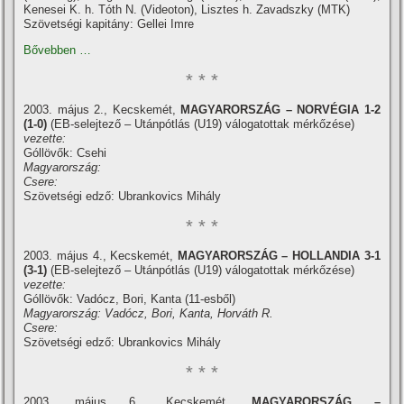
Kenesei K. h. Tóth N. (Videoton), Lisztes h. Zavadszky (MTK)
Szövetségi kapitány: Gellei Imre
Bővebben …
* * *
2003. május 2., Kecskemét,
MAGYARORSZÁG
– NORVÉGIA 1-2
(1-0)
(EB-selejtező – Utánpótlás (U19) válogatottak mérkőzése)
vezette:
Góllövők: Csehi
Magyarország:
Csere:
Szövetségi edző: Ubrankovics Mihály
* * *
2003. május 4., Kecskemét,
MAGYARORSZÁG
– HOLLANDIA 3-1
(3-1)
(EB-selejtező – Utánpótlás (U19) válogatottak mérkőzése)
vezette:
Góllövők: Vadócz, Bori, Kanta (11-esből)
Magyarország: Vadócz, Bori, Kanta, Horváth R.
Csere:
Szövetségi edző: Ubrankovics Mihály
* * *
2003. május 6., Kecskemét,
MAGYARORSZÁG
–