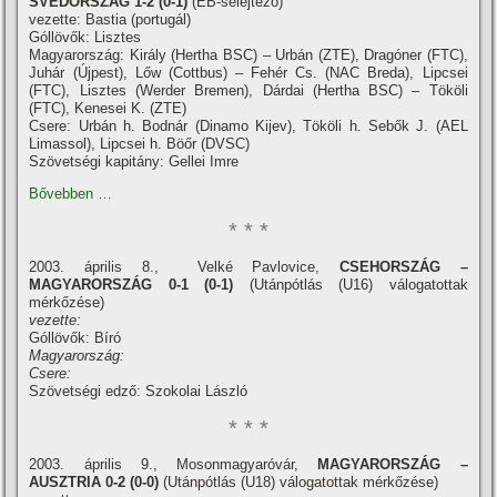
SVÉDORSZÁG 1-2 (0-1)
(EB-selejtező)
vezette: Bastia (portugál)
Góllövők: Lisztes
Magyarország: Király (Hertha BSC) – Urbán (ZTE), Dragóner (FTC),
Juhár (Újpest), Lőw (Cottbus) – Fehér Cs. (NAC Breda), Lipcsei
(FTC), Lisztes (Werder Bremen), Dárdai (Hertha BSC) – Tököli
(FTC), Kenesei K. (ZTE)
Csere: Urbán h. Bodnár (Dinamo Kijev), Tököli h. Sebők J. (AEL
Limassol), Lipcsei h. Böőr (DVSC)
Szövetségi kapitány: Gellei Imre
Bővebben …
* * *
2003. április 8., Velké Pavlovice,
CSEHORSZÁG –
MAGYARORSZÁG 0-1 (0-1)
(Utánpótlás (U16) válogatottak
mérkőzése)
vezette:
Góllövők: Bí­ró
Magyarország:
Csere:
Szövetségi edző: Szokolai László
* * *
2003. április 9., Mosonmagyaróvár,
MAGYARORSZÁG
–
AUSZTRIA 0-2 (0-0)
(Utánpótlás (U18) válogatottak mérkőzése)