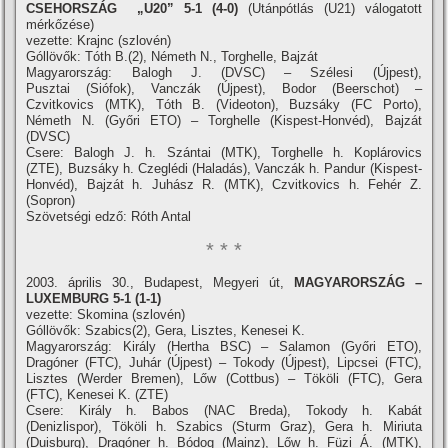
CSEHORSZÁG „U20” 5-1 (4-0)
(Utánpótlás (U21) válogatott
mérkőzése)
vezette: Krajnc (szlovén)
Góllövők: Tóth B.(2), Németh N., Torghelle, Bajzát
Magyarország: Balogh J. (DVSC) – Szélesi (Újpest),
Pusztai (Siófok), Vanczák (Újpest), Bodor (Beerschot) –
Czvitkovics (MTK), Tóth B. (Videoton), Buzsáky (FC Porto),
Németh N. (Győri ETO) – Torghelle (Kispest-Honvéd), Bajzát
(DVSC)
Csere: Balogh J. h. Szántai (MTK), Torghelle h. Koplárovics
(ZTE), Buzsáky h. Czeglédi (Haladás), Vanczák h. Pandur (Kispest-
Honvéd), Bajzát h. Juhász R. (MTK), Czvitkovics h. Fehér Z.
(Sopron)
Szövetségi edző: Róth Antal
* * *
2003. április 30., Budapest, Megyeri út,
MAGYARORSZÁG –
LUXEMBURG 5-1 (1-1)
vezette: Skomina (szlovén)
Góllövők: Szabics(2), Gera, Lisztes, Kenesei K.
Magyarország: Király (Hertha BSC) – Salamon (Győri ETO),
Dragóner (FTC), Juhár (Újpest) – Tokody (Újpest), Lipcsei (FTC),
Lisztes (Werder Bremen), Lőw (Cottbus) – Tököli (FTC), Gera
(FTC), Kenesei K. (ZTE)
Csere: Király h. Babos (NAC Breda), Tokody h. Kabát
(Denizlispor), Tököli h. Szabics (Sturm Graz), Gera h. Miriuta
(Duisburg), Dragóner h. Bódog (Mainz), Lőw h. Füzi Á. (MTK),