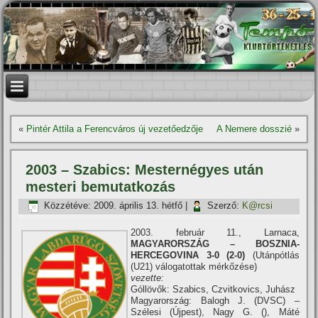
«
Pintér Attila a Ferencváros új vezetőedzője
A Nemere dosszié
»
2003 – Szabics: Mesternégyes után
mesteri bemutatkozás
Közzétéve:
2009. április 13. hétfő
|
Szerző:
K@rcsi
2003. február 11., Larnaca,
MAGYARORSZÁG – BOSZNIA-
HERCEGOVINA 3-0 (2-0)
(Utánpótlás
(U21) válogatottak mérkőzése)
vezette:
Góllövők: Szabics, Czvitkovics, Juhász
Magyarország: Balogh J. (DVSC) –
Szélesi (Újpest), Nagy G. (), Máté