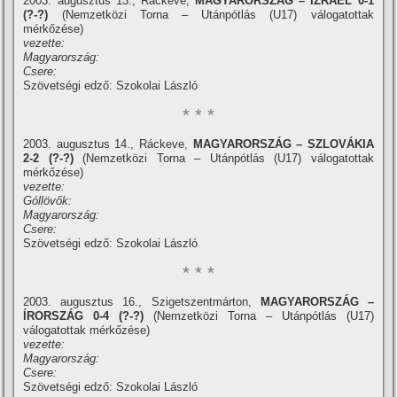
2003. augusztus 13., Ráckeve,
MAGYARORSZÁG – IZRAEL 0-1
(?-?)
(Nemzetközi Torna – Utánpótlás (U17) válogatottak
mérkőzése)
vezette:
Magyarország:
Csere:
Szövetségi edző: Szokolai László
* * *
2003. augusztus 14., Ráckeve,
MAGYARORSZÁG – SZLOVÁKIA
2-2 (?-?)
(Nemzetközi Torna – Utánpótlás (U17) válogatottak
mérkőzése)
vezette:
Góllövők:
Magyarország:
Csere:
Szövetségi edző: Szokolai László
* * *
2003. augusztus 16., Szigetszentmárton,
MAGYARORSZÁG –
ÍRORSZÁG 0-4 (?-?)
(Nemzetközi Torna – Utánpótlás (U17)
válogatottak mérkőzése)
vezette:
Magyarország:
Csere:
Szövetségi edző: Szokolai László