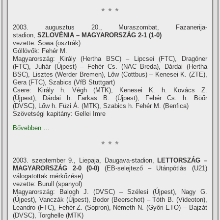
* * *
2003. augusztus 20., Muraszombat, Fazanerija-
stadion,
SZLOVÉNIA – MAGYARORSZÁG 2-1 (1-0)
vezette: Sowa (osztrák)
Góllövők: Fehér M.
Magyarország: Király (Hertha BSC) – Lipcsei (FTC), Dragóner
(FTC), Juhár (Újpest) – Fehér Cs. (NAC Breda), Dárdai (Hertha
BSC), Lisztes (Werder Bremen), Lőw (Cottbus) – Kenesei K. (ZTE),
Gera (FTC), Szabics (VfB Stuttgart)
Csere: Király h. Végh (MTK), Kenesei K. h. Kovács Z.
(Újpest), Dárdai h. Farkas B. (Újpest), Fehér Cs. h. Böőr
(DVSC), Lőw h. Füzi Á. (MTK), Szabics h. Fehér M. (Benfica)
Szövetségi kapitány: Gellei Imre
Bővebben …
* * *
2003. szeptember 9., Liepaja, Daugava-stadion,
LETTORSZÁG –
MAGYARORSZÁG
2-0 (0-0)
(EB-selejtező – Utánpótlás (U21)
válogatottak mérkőzése)
vezette: Burull (spanyol)
Magyarország: Balogh J. (DVSC) – Szélesi (Újpest), Nagy G.
(Újpest), Vanczák (Újpest), Bodor (Beerschot) – Tóth B. (Videoton),
Leandro (FTC), Fehér Z. (Sopron), Németh N. (Győri ETO) – Bajzát
(DVSC), Torghelle (MTK)