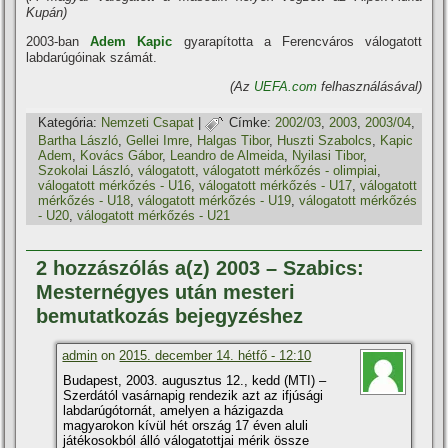
Kupán)
2003-ban
Adem Kapic
gyarapí­totta a Ferencváros válogatott
labdarúgóinak számát.
(Az
UEFA.com
felhasználásával)
Kategória:
Nemzeti Csapat
|
Címke:
2002/03
,
2003
,
2003/04
,
Bartha László
,
Gellei Imre
,
Halgas Tibor
,
Huszti Szabolcs
,
Kapic
Adem
,
Kovács Gábor
,
Leandro de Almeida
,
Nyilasi Tibor
,
Szokolai László
,
válogatott
,
válogatott mérkőzés - olimpiai
,
válogatott mérkőzés - U16
,
válogatott mérkőzés - U17
,
válogatott
mérkőzés - U18
,
válogatott mérkőzés - U19
,
válogatott mérkőzés
- U20
,
válogatott mérkőzés - U21
2 hozzászólás a(z) 2003 – Szabics:
Mesternégyes után mesteri
bemutatkozás bejegyzéshez
admin
on
2015. december 14. hétfő - 12:10
Budapest, 2003. augusztus 12., kedd (MTI) –
Szerdától vasárnapig rendezik azt az ifjúsági
labdarúgótornát, amelyen a házigazda
magyarokon kí­vül hét ország 17 éven aluli
játékosokból álló válogatottjai mérik össze