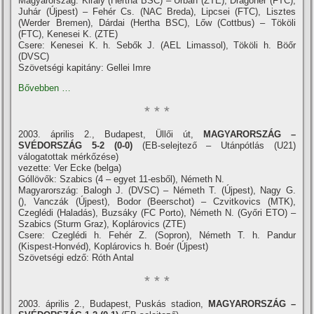
Magyarország: Király (Hertha BSC) – Urbán (ZTE), Dragóner (FTC),
Juhár (Újpest) – Fehér Cs. (NAC Breda), Lipcsei (FTC), Lisztes
(Werder Bremen), Dárdai (Hertha BSC), Lőw (Cottbus) – Tököli
(FTC), Kenesei K. (ZTE)
Csere: Kenesei K. h. Sebők J. (AEL Limassol), Tököli h. Böőr
(DVSC)
Szövetségi kapitány: Gellei Imre
Bővebben …
* * *
2003. április 2., Budapest, Üllői út,
MAGYARORSZÁG –
SVÉDORSZÁG
5-2 (0-0)
(EB-selejtező – Utánpótlás (U21)
válogatottak mérkőzése)
vezette: Ver Ecke (belga)
Góllövők: Szabics (4 – egyet 11-esből), Németh N.
Magyarország: Balogh J. (DVSC) – Németh T. (Újpest), Nagy G.
(), Vanczák (Újpest), Bodor (Beerschot) – Czvitkovics (MTK),
Czeglédi (Haladás), Buzsáky (FC Porto), Németh N. (Győri ETO) –
Szabics (Sturm Graz), Koplárovics (ZTE)
Csere: Czeglédi h. Fehér Z. (Sopron), Németh T. h. Pandur
(Kispest-Honvéd), Koplárovics h. Boér (Újpest)
Szövetségi edző: Róth Antal
* * *
2003. április 2., Budapest, Puskás stadion,
MAGYARORSZÁG –