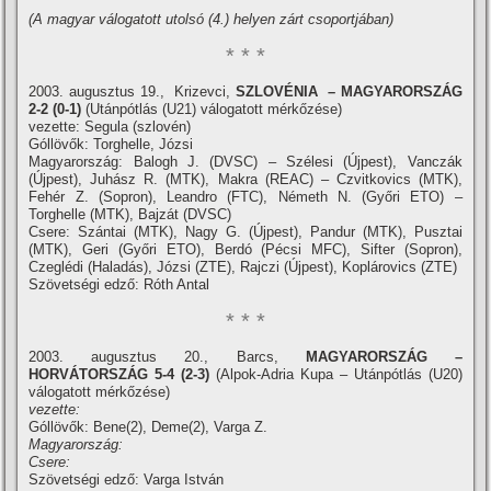
(A magyar válogatott utolsó (4.) helyen zárt csoportjában)
* * *
2003. augusztus 19., Krizevci,
SZLOVÉNIA – MAGYARORSZÁG
2-2 (0-1)
(Utánpótlás (U21) válogatott mérkőzése)
vezette: Segula (szlovén)
Góllövők: Torghelle, Józsi
Magyarország: Balogh J. (DVSC) – Szélesi (Újpest), Vanczák
(Újpest), Juhász R. (MTK), Makra (REAC) – Czvitkovics (MTK),
Fehér Z. (Sopron), Leandro (FTC), Németh N. (Győri ETO) –
Torghelle (MTK), Bajzát (DVSC)
Csere: Szántai (MTK), Nagy G. (Újpest), Pandur (MTK), Pusztai
(MTK), Geri (Győri ETO), Berdó (Pécsi MFC), Sifter (Sopron),
Czeglédi (Haladás), Józsi (ZTE), Rajczi (Újpest), Koplárovics (ZTE)
Szövetségi edző: Róth Antal
* * *
2003. augusztus 20., Barcs,
MAGYARORSZÁG –
HORVÁTORSZÁG 5-4 (2-3)
(Alpok-Adria Kupa – Utánpótlás (U20)
válogatott mérkőzése)
vezette:
Góllövők: Bene(2), Deme(2), Varga Z.
Magyarország:
Csere:
Szövetségi edző: Varga István