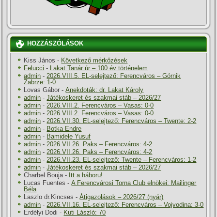
HOZZÁSZÓLÁSOK
Kiss János
-
Következő mérkőzések
Felucci
-
Lakat Tanár úr – 100 év történelem
admin
-
2026.VIII.5. EL-selejtező: Ferencváros – Górnik
Zabrze: 1-0
Lovas Gábor
-
Anekdoták: dr. Lakat Károly
admin
-
Játékoskeret és szakmai stáb – 2026/27
admin
-
2026.VIII.2. Ferencváros – Vasas: 0-0
admin
-
2026.VIII.2. Ferencváros – Vasas: 0-0
admin
-
2026.VII.30. EL-selejtező: Ferencváros – Twente: 2-2
admin
-
Botka Endre
admin
-
Bamidele Yusuf
admin
-
2026.VII.26. Paks – Ferencváros: 4-2
admin
-
2026.VII.26. Paks – Ferencváros: 4-2
admin
-
2026.VII.23. EL-selejtező: Twente – Ferencváros: 1-2
admin
-
Játékoskeret és szakmai stáb – 2026/27
Charbel Bouja
-
Itt a háboru!
Lucas Fuentes
-
A Ferencvárosi Torna Club elnökei: Mailinger
Béla
Laszlo dr.Kincses
-
Átigazolások – 2026/27 (nyár)
admin
-
2026.VII.16. EL-selejtező: Ferencváros – Vojvodina: 3-0
Erdélyi Dodi
-
Kuti László: 70