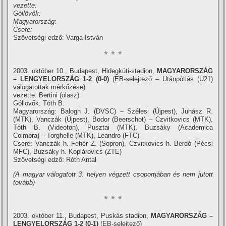
vezette:
Góllövők:
Magyarország:
Csere:
Szövetségi edző: Varga István
* * *
2003. október 10., Budapest, Hidegkúti-stadion,
MAGYARORSZÁG
– LENGYELORSZÁG
1-2 (0-0)
(EB-selejtező – Utánpótlás (U21)
válogatottak mérkőzése)
vezette: Bertini (olasz)
Góllövők: Tóth B.
Magyarország: Balogh J. (DVSC) – Szélesi (Újpest), Juhász R.
(MTK), Vanczák (Újpest), Bodor (Beerschot) – Czvitkovics (MTK),
Tóth B. (Videoton), Pusztai (MTK), Buzsáky (Academica
Coimbra) – Torghelle (MTK), Leandro (FTC)
Csere: Vanczák h. Fehér Z. (Sopron), Czvitkovics h. Berdó (Pécsi
MFC), Buzsáky h. Koplárovics (ZTE)
Szövetségi edző: Róth Antal
(A magyar válogatott 3. helyen végzett csoportjában és nem jutott
tovább)
* * *
2003. október 11., Budapest, Puskás stadion,
MAGYARORSZÁG –
LENGYELORSZÁG 1-2 (0-1)
(EB-selejtező)