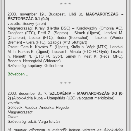
* * *
2003. november 19., Budapest, Üllői út,
MAGYARORSZÁG –
ÉSZTORSZÁG 0-1 (0-0)
vezette: Sedivy (cseh)
Magyarország: Király (Hertha BSC) – Korolovszky (Omonia AC),
Dragóner (FTC), Pető Z. (Sopron) – Simek (Újpest), Lendvai M.
(Charleroi), Lipcsei (FTC), Bodor (Beerschot) – Lisztes (Werder
Bremen) – Gera (FTC), Szabics (VfB Stuttgart)
Csere: Gera h. Kovács Z. (Újpest), Király h. Végh (MTK), Lendvai
M. h. Farkas B. (Újpest), Lipcsei h. Miriuta (ETO FC Győr), Lisztes
h. Németh N. (ETO FC Győr), Simek h. Pest K. (Pécsi MFC),
Bodor h. Hercegfalvi (Videoton)
Szövetségi kapitány: Gellei Imre
Bővebben …
* * *
2003. december 8., ?,
SZLOVÉNIA –
MAGYARORSZÁG
0-3 (0-
2)
(Alpok-Adria Kupa – Utánpótlás (U20) válogatott mérkőzése)
vezette:
Góllövők: Vadócz, Andorka, Regedei
Magyarország:
Csere:
Szövetségi edző: Varga István
(A magyar válogatott a második helyen végzett az Alpok-Adria