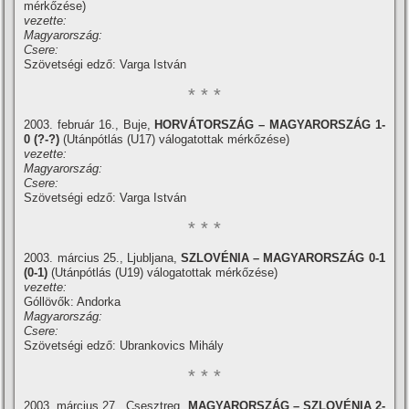
mérkőzése)
vezette:
Magyarország:
Csere:
Szövetségi edző: Varga István
* * *
2003. február 16., Buje,
HORVÁTORSZÁG – MAGYARORSZÁG 1-
0 (?-?)
(Utánpótlás (U17) válogatottak mérkőzése)
vezette:
Magyarország:
Csere:
Szövetségi edző: Varga István
* * *
2003. március 25., Ljubljana,
SZLOVÉNIA – MAGYARORSZÁG
0-1
(0-1)
(Utánpótlás (U19) válogatottak mérkőzése)
vezette:
Góllövők: Andorka
Magyarország:
Csere:
Szövetségi edző: Ubrankovics Mihály
* * *
2003. március 27., Csesztreg,
MAGYARORSZÁG
– SZLOVÉNIA 2-