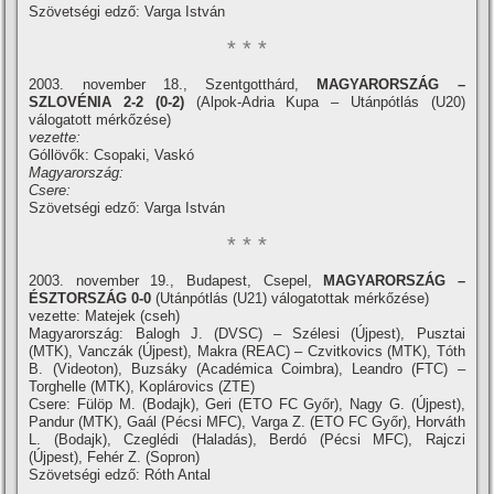
Szövetségi edző: Varga István
* * *
2003. november 18., Szentgotthárd,
MAGYARORSZÁG –
SZLOVÉNIA 2-2 (0-2)
(Alpok-Adria Kupa – Utánpótlás (U20)
válogatott mérkőzése)
vezette:
Góllövők: Csopaki, Vaskó
Magyarország:
Csere:
Szövetségi edző: Varga István
* * *
2003. november 19., Budapest, Csepel,
MAGYARORSZÁG –
ÉSZTORSZÁG
0-0
(Utánpótlás (U21) válogatottak mérkőzése)
vezette: Matejek (cseh)
Magyarország: Balogh J. (DVSC) – Szélesi (Újpest), Pusztai
(MTK), Vanczák (Újpest), Makra (REAC) – Czvitkovics (MTK), Tóth
B. (Videoton), Buzsáky (Académica Coimbra), Leandro (FTC) –
Torghelle (MTK), Koplárovics (ZTE)
Csere: Fülöp M. (Bodajk), Geri (ETO FC Győr), Nagy G. (Újpest),
Pandur (MTK), Gaál (Pécsi MFC), Varga Z. (ETO FC Győr), Horváth
L. (Bodajk), Czeglédi (Haladás), Berdó (Pécsi MFC), Rajczi
(Újpest), Fehér Z. (Sopron)
Szövetségi edző: Róth Antal