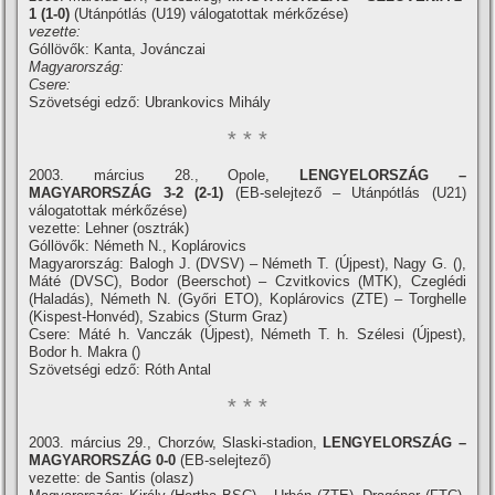
1 (1-0)
(Utánpótlás (U19) válogatottak mérkőzése)
vezette:
Góllövők: Kanta, Jovánczai
Magyarország:
Csere:
Szövetségi edző: Ubrankovics Mihály
* * *
2003. március 28., Opole,
LENGYELORSZÁG –
MAGYARORSZÁG
3-2 (2-1)
(EB-selejtező – Utánpótlás (U21)
válogatottak mérkőzése)
vezette: Lehner (osztrák)
Góllövők: Németh N., Koplárovics
Magyarország: Balogh J. (DVSV) – Németh T. (Újpest), Nagy G. (),
Máté (DVSC), Bodor (Beerschot) – Czvitkovics (MTK), Czeglédi
(Haladás), Németh N. (Győri ETO), Koplárovics (ZTE) – Torghelle
(Kispest-Honvéd), Szabics (Sturm Graz)
Csere: Máté h. Vanczák (Újpest), Németh T. h. Szélesi (Újpest),
Bodor h. Makra ()
Szövetségi edző: Róth Antal
* * *
2003. március 29., Chorzów, Slaski-stadion,
LENGYELORSZÁG –
MAGYARORSZÁG 0-0
(EB-selejtező)
vezette: de Santis (olasz)