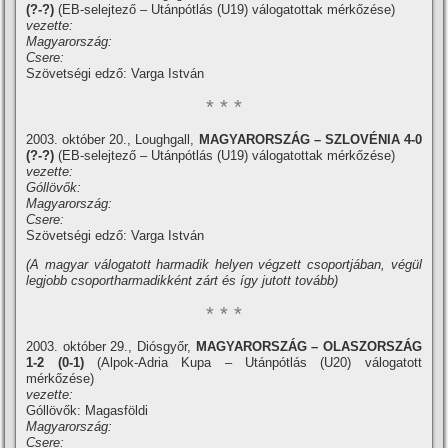
(?-?)
(EB-selejtező – Utánpótlás (U19) válogatottak mérkőzése)
vezette:
Magyarország:
Csere:
Szövetségi edző: Varga István
* * *
2003. október 20., Loughgall,
MAGYARORSZÁG – SZLOVÉNIA 4-0
(?-?)
(EB-selejtező – Utánpótlás (U19) válogatottak mérkőzése)
vezette:
Góllövők:
Magyarország:
Csere:
Szövetségi edző: Varga István
(A magyar válogatott harmadik helyen végzett csoportjában, végül
legjobb csoportharmadikként zárt és í­gy jutott tovább)
* * *
2003. október 29., Diósgyőr,
MAGYARORSZÁG – OLASZORSZÁG
1-2 (0-1)
(Alpok-Adria Kupa – Utánpótlás (U20) válogatott
mérkőzése)
vezette:
Góllövők: Magasföldi
Magyarország:
Csere: