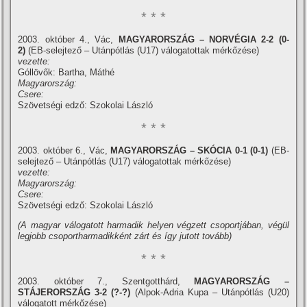
* * *
2003. október 4., Vác,
MAGYARORSZÁG – NORVÉGIA 2-2 (0-
2)
(EB-selejtező – Utánpótlás (U17) válogatottak mérkőzése)
vezette:
Góllövők: Bartha, Máthé
Magyarország:
Csere:
Szövetségi edző: Szokolai László
* * *
2003. október 6., Vác,
MAGYARORSZÁG – SKÓCIA 0-1 (0-1)
(EB-
selejtező – Utánpótlás (U17) válogatottak mérkőzése)
vezette:
Magyarország:
Csere:
Szövetségi edző: Szokolai László
(A magyar válogatott harmadik helyen végzett csoportjában, végül
legjobb csoportharmadikként zárt és í­gy jutott tovább)
* * *
2003. október 7., Szentgotthárd,
MAGYARORSZÁG –
STÁJERORSZÁG 3-2 (?-?)
(Alpok-Adria Kupa – Utánpótlás (U20)
válogatott mérkőzése)