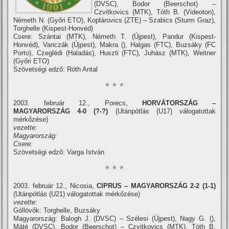
(DVSC), Bodor (Beerschot) –
Czvitkovics (MTK), Tóth B. (Videoton),
Németh N. (Győri ETO), Koplárovics (ZTE) – Szabics (Sturm Graz),
Torghelle (Kispest-Honvéd)
Csere: Szántai (MTK), Németh T. (Újpest), Pandur (Kispest-
Honvéd), Vanczák (Újpest), Makra (), Halgas (FTC), Buzsáky (FC
Porto), Czeglédi (Haladás), Huszti (FTC), Juhász (MTK), Weitner
(Győri ETO)
Szövetségi edző: Róth Antal
* * *
2003. február 12., Porecs,
HORVÁTORSZÁG –
MAGYARORSZÁG 4-0 (?-?)
(Utánpótlás (U17) válogatottak
mérkőzése)
vezette:
Magyarország:
Csere:
Szövetségi edző: Varga István
* * *
2003. február 12., Nicosia,
CIPRUS – MAGYARORSZÁG 2-2 (1-1)
(Utánpótlás (U21) válogatottak mérkőzése)
vezette:
Góllövők: Torghelle, Buzsáky
Magyarország: Balogh J. (DVSC) – Szélesi (Újpest), Nagy G. (),
Máté (DVSC), Bodor (Beerschot) – Czvitkovics (MTK), Tóth B.