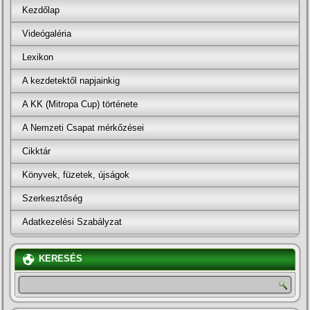
Kezdőlap
Videógaléria
Lexikon
A kezdetektől napjainkig
A KK (Mitropa Cup) története
A Nemzeti Csapat mérkőzései
Cikktár
Könyvek, füzetek, újságok
Szerkesztőség
Adatkezelési Szabályzat
KERESÉS