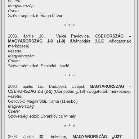
vezette:
Magyarország:
Csere:
Szövetségi edző: Varga István
* * *
2003. április 10., Velké Pavlovice,
CSEHORSZÁG –
MAGYARORSZÁG
1-0 (1-0)
(Utánpótlás (U16) válogatottak
mérkőzése)
vezette:
Magyarország:
Csere:
Szövetségi edző: Szokolai László
* * *
2003. április 16., Budapest, Csepel,
MAGYARORSZÁG
–
CSEHORSZÁG 2-3 (2-2)
(Utánpótlás (U19) válogatottak mérkőzése)
vezette:
Góllövők: Magasföldi, Kanta (11-esből)
Magyarország:
Csere:
Szövetségi edző: Ubrankovics Mihály
* * *
2003. április 30., helyszí­n,
MAGYARORSZÁG „U21” –