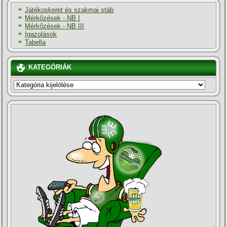
Játékoskeret és szakmai stáb
Mérkőzések - NB I
Mérkőzések - NB III
Igazolások
Tabella
KATEGÓRIÁK
KATEGÓRIÁK