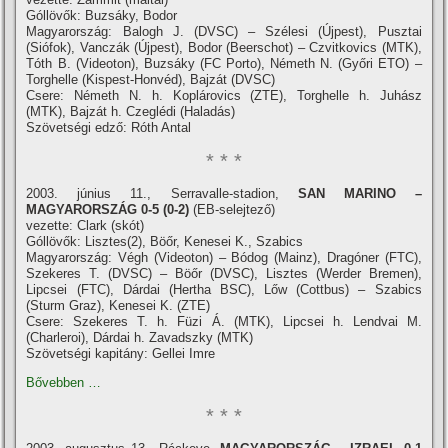
Góllövők: Buzsáky, Bodor
Magyarország: Balogh J. (DVSC) – Szélesi (Újpest), Pusztai
(Siófok), Vanczák (Újpest), Bodor (Beerschot) – Czvitkovics (MTK),
Tóth B. (Videoton), Buzsáky (FC Porto), Németh N. (Győri ETO) –
Torghelle (Kispest-Honvéd), Bajzát (DVSC)
Csere: Németh N. h. Koplárovics (ZTE), Torghelle h. Juhász
(MTK), Bajzát h. Czeglédi (Haladás)
Szövetségi edző: Róth Antal
* * *
2003. június 11., Serravalle-stadion,
SAN MARINO –
MAGYARORSZÁG 0-5 (0-2)
(EB-selejtező)
vezette: Clark (skót)
Góllövők: Lisztes(2), Böőr, Kenesei K., Szabics
Magyarország: Végh (Videoton) – Bódog (Mainz), Dragóner (FTC),
Szekeres T. (DVSC) – Böőr (DVSC), Lisztes (Werder Bremen),
Lipcsei (FTC), Dárdai (Hertha BSC), Lőw (Cottbus) – Szabics
(Sturm Graz), Kenesei K. (ZTE)
Csere: Szekeres T. h. Füzi Á. (MTK), Lipcsei h. Lendvai M.
(Charleroi), Dárdai h. Zavadszky (MTK)
Szövetségi kapitány: Gellei Imre
Bővebben …
* * *