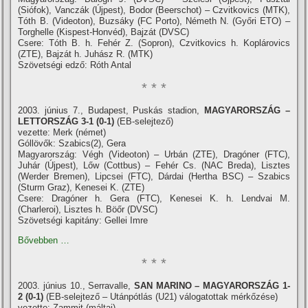
(Siófok), Vanczák (Újpest), Bodor (Beerschot) – Czvitkovics (MTK),
Tóth B. (Videoton), Buzsáky (FC Porto), Németh N. (Győri ETO) –
Torghelle (Kispest-Honvéd), Bajzát (DVSC)
Csere: Tóth B. h. Fehér Z. (Sopron), Czvitkovics h. Koplárovics
(ZTE), Bajzát h. Juhász R. (MTK)
Szövetségi edző: Róth Antal
* * *
2003. június 7., Budapest, Puskás stadion,
MAGYARORSZÁG –
LETTORSZÁG 3-1 (0-1)
(EB-selejtező)
vezette: Merk (német)
Góllövők: Szabics(2), Gera
Magyarország: Végh (Videoton) – Urbán (ZTE), Dragóner (FTC),
Juhár (Újpest), Lőw (Cottbus) – Fehér Cs. (NAC Breda), Lisztes
(Werder Bremen), Lipcsei (FTC), Dárdai (Hertha BSC) – Szabics
(Sturm Graz), Kenesei K. (ZTE)
Csere: Dragóner h. Gera (FTC), Kenesei K. h. Lendvai M.
(Charleroi), Lisztes h. Böőr (DVSC)
Szövetségi kapitány: Gellei Imre
Bővebben …
* * *
2003. június 10., Serravalle,
SAN MARINO – MAGYARORSZÁG
1-
2 (0-1)
(EB-selejtező – Utánpótlás (U21) válogatottak mérkőzése)
vezette: Zammit (máltai)