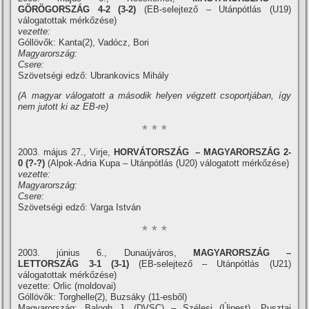
GÖRÖGORSZÁG 4-2 (3-2)
(EB-selejtező – Utánpótlás (U19)
válogatottak mérkőzése)
vezette:
Góllövők: Kanta(2), Vadócz, Bori
Magyarország:
Csere:
Szövetségi edző: Ubrankovics Mihály
(A magyar válogatott a második helyen végzett csoportjában, í­gy
nem jutott ki az EB-re)
* * *
2003. május 27., Virje,
HORVÁTORSZÁG – MAGYARORSZÁG 2-
0 (?-?)
(Alpok-Adria Kupa – Utánpótlás (U20) válogatott mérkőzése)
vezette:
Magyarország:
Csere:
Szövetségi edző: Varga István
* * *
2003. június 6., Dunaújváros,
MAGYARORSZÁG –
LETTORSZÁG
3-1 (3-1)
(EB-selejtező – Utánpótlás (U21)
válogatottak mérkőzése)
vezette: Orlic (moldovai)
Góllövők: Torghelle(2), Buzsáky (11-esből)
Magyarország: Balogh J. (DVSC) – Szélesi (Újpest), Pusztai