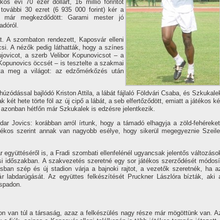
os évi 70 ezer dollárt, 16 millió forintot
további 30 ezret (6 935 000 forint) kér a
ás már megkezdődött: Garami mester jó
adóról.
t. A szombaton rendezett, Kaposvár elleni
si. A nézők pedig láthatták, hogy a szí­nes
ujovicot, a szerb Velibor Kopunovicsot – a
opunovics öccsét – is tesztelte a szakmai
tta meg a világot: az edzőmérkőzés után
húzódással bajlódó Kriston Attila, a lábát fájlaló Földvári Csaba, és Szkukale
 két hete törte föl az új cipő a lábát, a seb elfertőződött, emiatt a játékos ké
nt azonban hétfőn már Szkukalek is edzésre jelentkezik.
ar Jovics: korábban arról í­rtunk, hogy a támadó elhagyja a zöld-fehéreket
átékos szerint annak van nagyobb esélye, hogy sikerül megegyeznie Szeile
 együttéséről is, a Fradi szombati ellenfelénél ugyancsak jelentős változáso
ési időszakban. A szakvezetés szeretné egy sor játékos szerződését módosí
rosban szép és új stadion várja a bajnoki rajtot, a vezetők szeretnék, ha a
labdarúgását. Az együttes felkészí­tését Pruckner Lászlóra bí­zták, aki 
ispadon.
on van túl a társaság, azaz a felkészülés nagy része már mögöttünk van. A