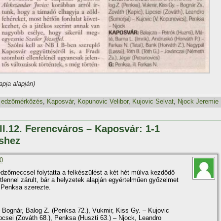
pja alapján)
,
edzőmérkőzés
,
Kaposvár
,
Kopunovic Velibor
,
Kujovic Selvat
,
Njock Jeremie
II.12. Ferencváros – Kaposvár: 1-1
shez
20
edzőmeccsel folytatta a felkészülést a két hét múlva kezdődő
tlennel zárult, bár a helyzetek alapján egyértelműen győzelmet
 Penksa szerezte.
Bognár, Balog Z. (Penksa 72.), Vukmir, Kiss Gy. – Kujovic
ipcsei (Zováth 68.), Penksa (Huszti 63.) – Njock, Leandro