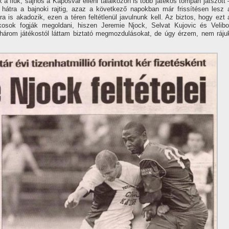
a fiúk, sajnos a Kaposvár elleni találkozón is több játékos tompán játszott 
átra a bajnoki rajtig, azaz a következő napokban már frissí­tésen lesz 
 is akadozik, ezen a téren feltétlenül javulnunk kell. Az biztos, hogy ezt 
kosok fogják megoldani, hiszen Jeremie Njock, Selvat Kujovic és Velibo
árom játékostól láttam biztató megmozdulásokat, de úgy érzem, nem ráju