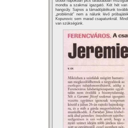
utóbbi napokban picit fáradtabban mozogtak 
mondta a szakmai igazgató. Két hét van h
hangsúly. Sajnos a támadójátékunk továbbra
„problémát” nem a nálunk lévő próbajáté
Kopunovic sem marad csapatunknál. Mindh
van szükségünk.