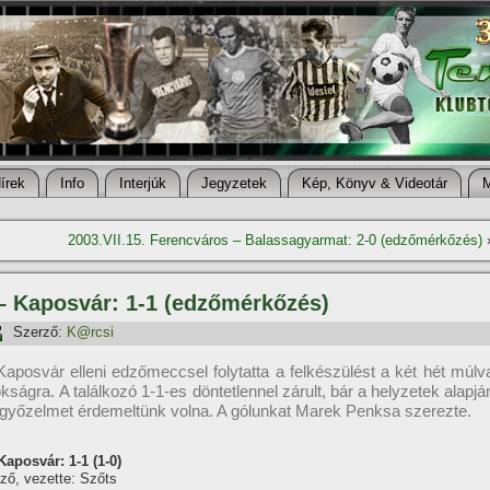
í­rek
Info
Interjúk
Jegyzetek
Kép, Könyv & Videotár
2003.VII.15. Ferencváros – Balassagyarmat: 2-0 (edzőmérkőzés)
 – Kaposvár: 1-1 (edzőmérkőzés)
Szerző:
K@rcsi
aposvár elleni edzőmeccsel folytatta a felkészülést a két hét múlv
ságra. A találkozó 1-1-es döntetlennel zárult, bár a helyzetek alapjá
győzelmet érdemeltünk volna. A gólunkat Marek Penksa szerezte.
aposvár: 1-1 (1-0)
éző, vezette: Szőts