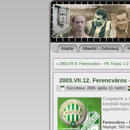
Adattár
Alberttól – Zsiborásig
H
«
2003.VII.8. Ferencváros – FK Tirana: 1-2
2003.VII.12. Ferencváros
Közzétéve:
2009. április 13. hétfő
|
Csapatunk a K
kezdődő bajnok
egyértelműen 
Ferencváros – K
Népliget, 500 n