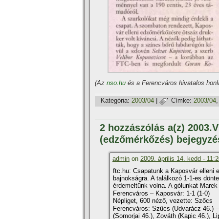
(Az
nso.hu
és a Ferencváros hivatalos honla
Kategória:
2003/04
|
Címke:
2003/04
2 hozzászólás a(z) 2003.V
(edzőmérkőzés) bejegyzé
admin
on
2009. április 14. kedd - 11:
ftc.hu: Csapatunk a Kaposvár elleni 
bajnokságra. A találkozó 1-1-es dönte
érdemeltünk volna. A gólunkat Marek
Ferencváros – Kaposvár: 1-1 (1-0)
Népliget, 600 néző, vezette: Szőcs
Ferencváros: Szűcs (Udvarácz 46.) – 
(Somorjai 46.), Zováth (Kapic 46.), L