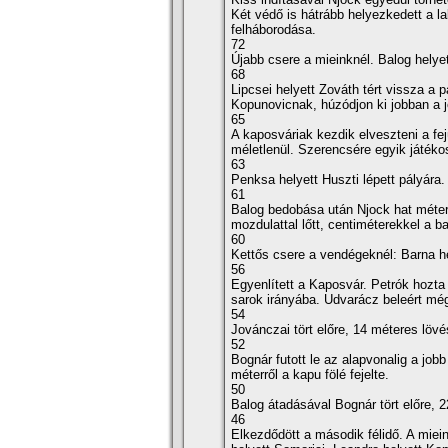
Két védő is hátrább helyezkedett a la
felháborodása.
72
Újabb csere a mieinknél. Balog helyet
68
Lipcsei helyett Zováth tért vissza a 
Kopunovicnak, húzódjon ki jobban a j
65
A kaposváriak kezdik elveszteni a fe
méletlenül. Szerencsére egyik játéko
63
Penksa helyett Huszti lépett pályára.
61
Balog bedobása után Njock hat méterre
mozdulattal lőtt, centiméterekkel a ba
60
Kettős csere a vendégeknél: Barna he
56
Egyenlí­tett a Kaposvár. Petrók hozta 
sarok irányába. Udvarácz beleért még 
54
Jovánczai tört előre, 14 méteres löv
52
Bognár futott le az alapvonalig a job
méterről a kapu fölé fejelte.
50
Balog átadásával Bognár tört előre, 22 
46
Elkezdődött a második félidő. A miei