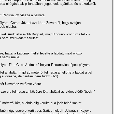
bda elrúgásának pillanatában, jogos volt a játékos és a szurkolók
t Penksa jött vissza a pályára.
pályára. Garam József azt kérte Zováthtól, hogy szóljon
obb oldalra.
jüket. Andruskó előbb Bognárt, majd Kopunovicot rúgta fel kí­
s sem szenvedett sérülést.
, háttal a kapunak mellel levette a labdát, majd ollózó
l sarok mellé.
lyett Tóth G. és Andruskó helyett Petranovics lépett pályára.
fel a labdát, majd 25 méterről félmagasan ellőtte a labdát a bal
a lövésbe, de hárí­tani nem tudott (1-1).
ését Udvarácz vetődve védte.
b szélen, félmagasan középre lőtt labdáját az előrevetődő Njock 7
méterről lőtt, a labda alig kerülte el a jobb felső sarkot.
nknél négy cserére került sor. Szűcs helyett Udvarácz, Kujovic