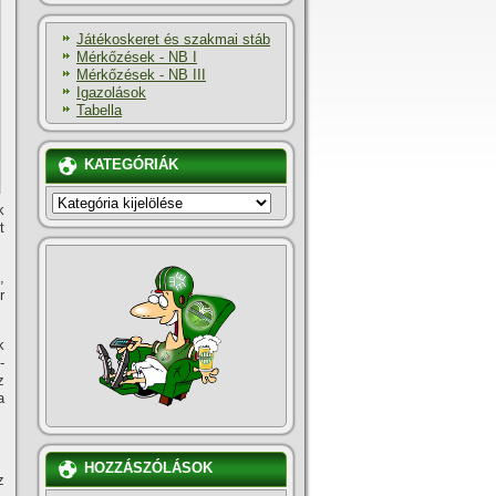
Játékoskeret és szakmai stáb
Mérkőzések - NB I
Mérkőzések - NB III
Igazolások
Tabella
KATEGÓRIÁK
KATEGÓRIÁK
k
t
,
r
k
­
z
a
HOZZÁSZÓLÁSOK
z