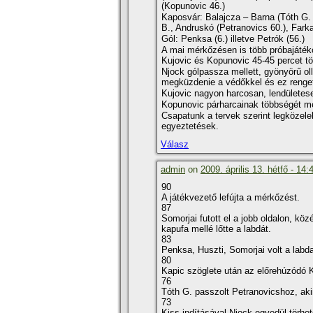
(Kopunovic 46.)
Kaposvár: Balajcza – Barna (Tóth G. 
B., Andruskó (Petranovics 60.), Fark
Gól: Penksa (6.) illetve Petrók (56.)
A mai mérkőzésen is több próbajátéko
Kujovic és Kopunovic 45-45 percet töl
Njock gólpassza mellett, gyönyörű oll
megküzdenie a védőkkel és ez renget
Kujovic nagyon harcosan, lendületesen
Kopunovic párharcainak többségét me
Csapatunk a tervek szerint legközele
egyeztetések.
Válasz
admin
on
2009. április 13. hétfő - 14:
90
A játékvezető lefújta a mérkőzést.
87
Somorjai futott el a jobb oldalon, köz
kapufa mellé lőtte a labdát.
83
Penksa, Huszti, Somorjai volt a labda ú
80
Kapic szöglete után az előrehúzódó Ki
76
Tóth G. passzolt Petranovicshoz, akin
73
Kiss indí­tásával Njock egyedül törhet