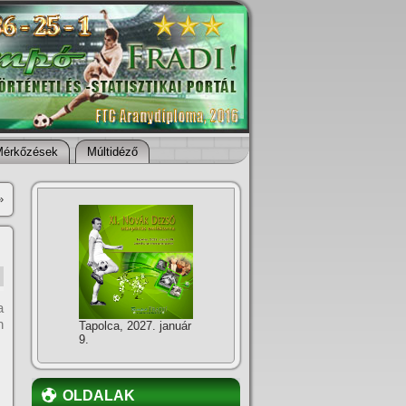
Mérkőzések
Múltidéző
»
a
n
Tapolca, 2027. január
9.
OLDALAK