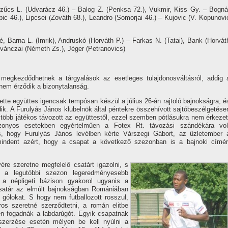
zűcs L. (Udvarácz 46.) – Balog Z. (Penksa 72.), Vukmir, Kiss Gy. – Bogná
ic 46.), Lipcsei (Zováth 68.), Leandro (Somorjai 46.) – Kujovic (V. Kopunovi
, Barna L. (Imrik), Andruskó (Horváth P.) – Farkas N. (Tatai), Bank (Horvát
ovánczai (Németh Zs.), Jéger (Petranovics)
megkezdődhetnek a tárgyalások az esetleges tulajdonosváltásról, addig 
nem érződik a bizonytalanság.
te együttes igencsak tempósan készül a július 26-án rajtoló bajnokságra, é
ik. A Furulyás János klubelnök által péntekre összehí­vott sajtóbeszélgetése
én több játékos távozott az együttestől, ezzel szemben pótlásukra nem érkezet
zonyos esetekben egyértelműen a Fotex Rt. távozási szándékára vol
s, hogy Furulyás János levélben kérte Várszegi Gábort, az üzletember 
mindent azért, hogy a csapat a következő szezonban is a bajnoki cí­mér
ére szeretne megfelelő csatárt igazolni, s
i a legutóbbi szezon legeredményesebb
 a népligeti bázison gyakorol ugyanis a
csatár az elmúlt bajnokságban Romániában
 gólokat. S hogy nem futballozott rosszul,
os szeretné szerződtetni, a román elitbe
sen fogadnák a labdarúgót. Egyik csapatnak
gszerzése esetén mélyen be kell nyúlni a