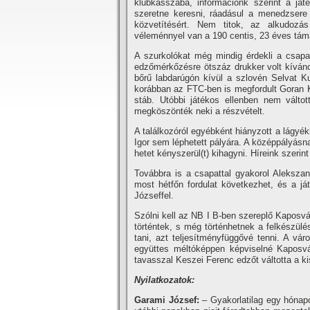
klubkasszába, információnk szerint a játék
szeretne keresni, ráadásul a menedzsere 
közvetí­tésért. Nem titok, az alkudoz
véleménnyel van a 190 centis, 23 éves tám
A szurkolókat még mindig érdekli a csapa
edzőmérkőzésre ötszáz drukker volt kí­vánc
bőrű labdarúgón kí­vül a szlovén Selvat K
korábban az FTC-ben is megfordult Goran K
stáb. Utóbbi játékos ellenben nem válto
megköszönték neki a részvételt.
A találkozóról egyébként hiányzott a lágyék
Igor sem léphetett pályára. A középpályásnak
hetet kényszerül(t) kihagyni. Hí­reink szeri
Továbbra is a csapattal gyakorol Alekszand
most hétfőn fordulat következhet, és a j
Józseffel.
Szólni kell az NB I B-ben szereplő Kaposvár
történtek, s még történhetnek a felkészül
tani, azt teljesí­tményfüggővé tenni. A vá
együttes méltóképpen képviselné Kaposvár 
tavasszal Keszei Ferenc edzőt váltotta a k
Nyilatkozatok:
Garami József:
– Gyakorlatilag egy hónap