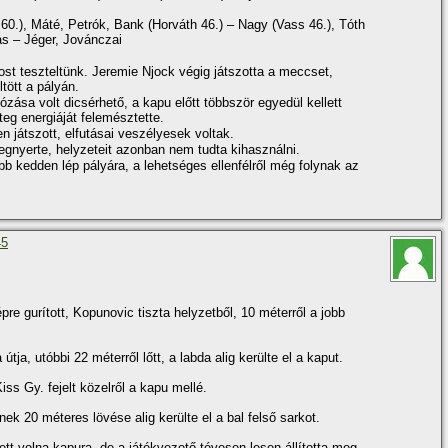
60.), Máté, Petrók, Bank (Horváth 46.) – Nagy (Vass 46.), Tóth
as – Jéger, Jovánczai
st teszteltünk. Jeremie Njock végig játszotta a meccset,
tött a pályán.
ózása volt dicsérhető, a kapu előtt többször egyedül kellett
eg energiáját felemésztette.
 játszott, elfutásai veszélyesek voltak.
gnyerte, helyzeteit azonban nem tudta kihasználni.
bb kedden lép pályára, a lehetséges ellenfélről még folynak az
45
épre gurí­tott, Kopunovic tiszta helyzetből, 10 méterről a jobb
tja, utóbbi 22 méterről lőtt, a labda alig kerülte el a kaput.
ss Gy. fejelt közelről a kapu mellé.
ek 20 méteres lövése alig kerülte el a bal felső sarkot.
ett volna kapura, de a játékvezető tévesen lesen állí­totta meg.