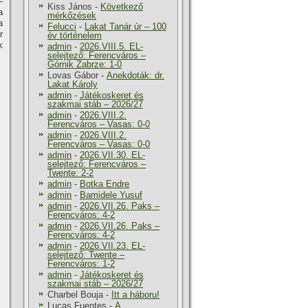
–
Kiss János
-
Következő
a
mérkőzések
a
Felucci
-
Lakat Tanár úr – 100
r
év történelem
k
admin
-
2026.VIII.5. EL-
selejtező: Ferencváros –
Górnik Zabrze: 1-0
Lovas Gábor
-
Anekdoták: dr.
Lakat Károly
admin
-
Játékoskeret és
szakmai stáb – 2026/27
admin
-
2026.VIII.2.
Ferencváros – Vasas: 0-0
admin
-
2026.VIII.2.
Ferencváros – Vasas: 0-0
admin
-
2026.VII.30. EL-
selejtező: Ferencváros –
Twente: 2-2
admin
-
Botka Endre
admin
-
Bamidele Yusuf
admin
-
2026.VII.26. Paks –
Ferencváros: 4-2
admin
-
2026.VII.26. Paks –
Ferencváros: 4-2
admin
-
2026.VII.23. EL-
selejtező: Twente –
Ferencváros: 1-2
admin
-
Játékoskeret és
szakmai stáb – 2026/27
Charbel Bouja
-
Itt a háboru!
Lucas Fuentes
-
A