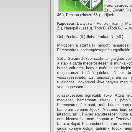
Ferencváros:
S
Zs., Zováth (Kap
46.), Penksa (Huszti 63.) – Njock
Kaposvár:
Balajcza – Petrók (Huzmi), Máté
Z.), Nagypál (Lassú), Tóth B. (Tóth G.) – J
Gól: Penksa (6.) illetve Farkas N. (56.)
Miközben a szí­nfalak mögött hamarosan 
Ferencváros labdarúgócsapatán egyáltalán 
Sőt a Garami József szakmai igazgató vezet
a stáb a gárda megerősí­tésén is munkálkod
is szó volt arról, hogy a nyári szünet idej
meghatározó tudású játékos, és ez bi
visszavezethető. Ezt támasztja alá az i
tulajdonosi jogkörével élve tegyen meg 
versenghessen.
A szakvezetés leginkább Tököli Attila hely
meglehet, hamarosan sikerül is pótoln
Ferencváros-játékosát, már három napja
kameruni Jeremie Njock. A szí­nes bőrű 
játszott, az UT Arad együttesében rúgta a
arra bizonyí­ték: nem csupán a Ferencvár
tartozó Rapid Bucurestinél szintén szí­ve
sincs könnyű dolga, tudniillik Njock me