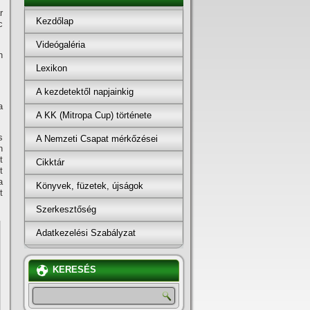
r
Kezdőlap
c
Videógaléria
h
Lexikon
A kezdetektől napjainkig
a
A KK (Mitropa Cup) története
s
A Nemzeti Csapat mérkőzései
n
t
Cikktár
t
a
Könyvek, füzetek, újságok
t
Szerkesztőség
Adatkezelési Szabályzat
KERESÉS