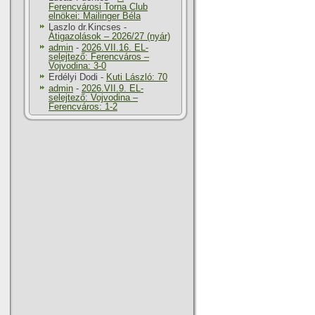
Ferencvárosi Torna Club
elnökei: Mailinger Béla
Laszlo dr.Kincses
-
Átigazolások – 2026/27 (nyár)
admin
-
2026.VII.16. EL-
selejtező: Ferencváros –
Vojvodina: 3-0
Erdélyi Dodi
-
Kuti László: 70
admin
-
2026.VII.9. EL-
selejtező: Vojvodina –
Ferencváros: 1-2