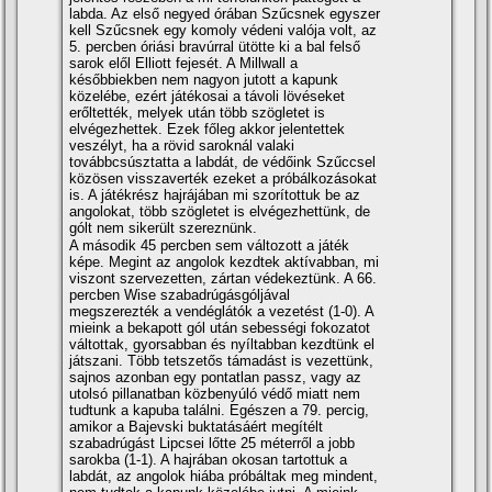
labda. Az első negyed órában Szűcsnek egyszer
kell Szűcsnek egy komoly védeni valója volt, az
5. percben óriási bravúrral ütötte ki a bal felső
sarok elől Elliott fejesét. A Millwall a
későbbiekben nem nagyon jutott a kapunk
közelébe, ezért játékosai a távoli lövéseket
erőltették, melyek után több szögletet is
elvégezhettek. Ezek főleg akkor jelentettek
veszélyt, ha a rövid saroknál valaki
továbbcsúsztatta a labdát, de védőink Szűccsel
közösen visszaverték ezeket a próbálkozásokat
is. A játékrész hajrájában mi szorí­tottuk be az
angolokat, több szögletet is elvégezhettünk, de
gólt nem sikerült szereznünk.
A második 45 percben sem változott a játék
képe. Megint az angolok kezdtek aktí­vabban, mi
viszont szervezetten, zártan védekeztünk. A 66.
percben Wise szabadrúgásgóljával
megszerezték a vendéglátók a vezetést (1-0). A
mieink a bekapott gól után sebességi fokozatot
váltottak, gyorsabban és nyí­ltabban kezdtünk el
játszani. Több tetszetős támadást is vezettünk,
sajnos azonban egy pontatlan passz, vagy az
utolsó pillanatban közbenyúló védő miatt nem
tudtunk a kapuba találni. Egészen a 79. percig,
amikor a Bajevski buktatásáért megí­télt
szabadrúgást Lipcsei lőtte 25 méterről a jobb
sarokba (1-1). A hajrában okosan tartottuk a
labdát, az angolok hiába próbáltak meg mindent,