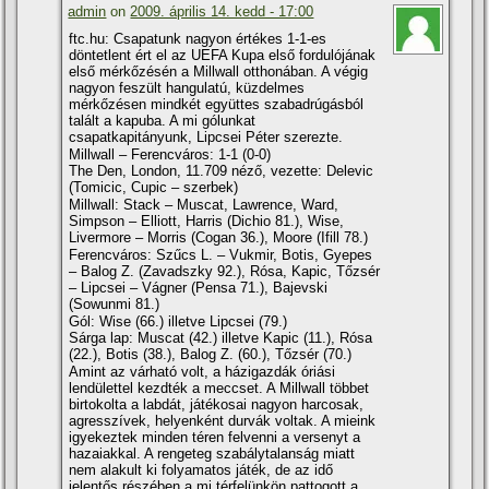
admin
on
2009. április 14. kedd - 17:00
ftc.hu: Csapatunk nagyon értékes 1-1-es
döntetlent ért el az UEFA Kupa első fordulójának
első mérkőzésén a Millwall otthonában. A végig
nagyon feszült hangulatú, küzdelmes
mérkőzésen mindkét együttes szabadrúgásból
talált a kapuba. A mi gólunkat
csapatkapitányunk, Lipcsei Péter szerezte.
Millwall – Ferencváros: 1-1 (0-0)
The Den, London, 11.709 néző, vezette: Delevic
(Tomicic, Cupic – szerbek)
Millwall: Stack – Muscat, Lawrence, Ward,
Simpson – Elliott, Harris (Dichio 81.), Wise,
Livermore – Morris (Cogan 36.), Moore (Ifill 78.)
Ferencváros: Szűcs L. – Vukmir, Botis, Gyepes
– Balog Z. (Zavadszky 92.), Rósa, Kapic, Tőzsér
– Lipcsei – Vágner (Pensa 71.), Bajevski
(Sowunmi 81.)
Gól: Wise (66.) illetve Lipcsei (79.)
Sárga lap: Muscat (42.) illetve Kapic (11.), Rósa
(22.), Botis (38.), Balog Z. (60.), Tőzsér (70.)
Amint az várható volt, a házigazdák óriási
lendülettel kezdték a meccset. A Millwall többet
birtokolta a labdát, játékosai nagyon harcosak,
agresszí­vek, helyenként durvák voltak. A mieink
igyekeztek minden téren felvenni a versenyt a
hazaiakkal. A rengeteg szabálytalanság miatt
nem alakult ki folyamatos játék, de az idő
jelentős részében a mi térfelünkön pattogott a