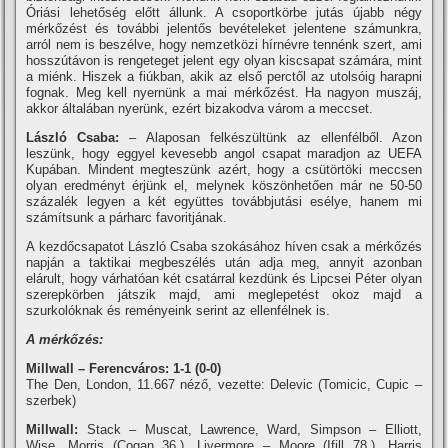
Óriási lehetőség előtt állunk. A csoportkörbe jutás újabb négy
mérkőzést és további jelentős bevételeket jelentene számunkra,
arról nem is beszélve, hogy nemzetközi hí­rnévre tennénk szert, ami
hosszútávon is rengeteget jelent egy olyan kiscsapat számára, mint
a miénk. Hiszek a fiúkban, akik az első perctől az utolsóig harapni
fognak. Meg kell nyernünk a mai mérkőzést. Ha nagyon muszáj,
akkor általában nyerünk, ezért bizakodva várom a meccset.
László Csaba:
– Alaposan felkészültünk az ellenfélből. Azon
leszünk, hogy eggyel kevesebb angol csapat maradjon az UEFA
Kupában. Mindent megteszünk azért, hogy a csütörtöki meccsen
olyan eredményt érjünk el, melynek köszönhetően már ne 50-50
százalék legyen a két együttes továbbjutási esélye, hanem mi
számí­tsunk a párharc favoritjának.
A kezdőcsapatot László Csaba szokásához hí­ven csak a mérkőzés
napján a taktikai megbeszélés után adja meg, annyit azonban
elárult, hogy várhatóan két csatárral kezdünk és Lipcsei Péter olyan
szerepkörben játszik majd, ami meglepetést okoz majd a
szurkolóknak és reményeink serint az ellenfélnek is.
A mérkőzés:
Millwall – Ferencváros: 1-1 (0-0)
The Den, London, 11.667 néző, vezette: Delevic (Tomicic, Cupic –
szerbek)
Millwall:
Stack – Muscat, Lawrence, Ward, Simpson – Elliott,
Wise, Morris (Cogan 36.), Livermore – Moore (Ifill 78.), Harris