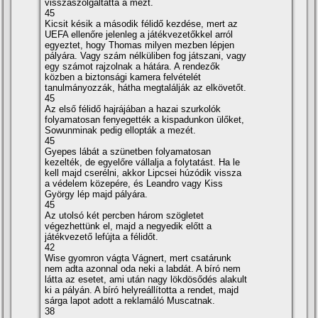
visszaszolgáltatta a mezt.
45
Kicsit késik a második félidő kezdése, mert az
UEFA ellenőre jelenleg a játékvezetőkkel arról
egyeztet, hogy Thomas milyen mezben lépjen
pályára. Vagy szám nélküliben fog játszani, vagy
egy számot rajzolnak a hátára. A rendezők
közben a biztonsági kamera felvételét
tanulmányozzák, hátha megtalálják az elkövetőt.
45
Az első félidő hajrájában a hazai szurkolók
folyamatosan fenyegették a kispadunkon ülőket,
Sowunminak pedig ellopták a mezét.
45
Gyepes lábát a szünetben folyamatosan
kezelték, de egyelőre vállalja a folytatást. Ha le
kell majd cserélni, akkor Lipcsei húzódik vissza
a védelem közepére, és Leandro vagy Kiss
György lép majd pályára.
45
Az utolsó két percben három szögletet
végezhettünk el, majd a negyedik előtt a
játékvezető lefújta a félidőt.
42
Wise gyomron vágta Vágnert, mert csatárunk
nem adta azonnal oda neki a labdát. A bí­ró nem
látta az esetet, ami után nagy lökdösődés alakult
ki a pályán. A bí­ró helyreállí­totta a rendet, majd
sárga lapot adott a reklamáló Muscatnak.
38