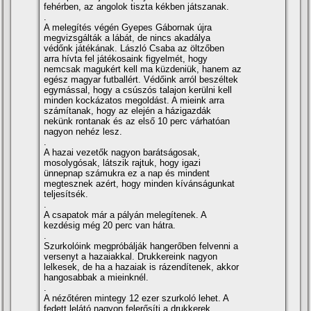
fehérben, az angolok tiszta kékben játszanak.
.
A melegí­tés végén Gyepes Gábornak újra
megvizsgálták a lábát, de nincs akadálya
védőnk játékának. László Csaba az öltzőben
arra hí­vta fel játékosaink figyelmét, hogy
nemcsak magukért kell ma küzdeniük, hanem az
egész magyar futballért. Védőink arról beszéltek
egymással, hogy a csúszós talajon kerülni kell
minden kockázatos megoldást. A mieink arra
számí­tanak, hogy az elején a házigazdák
nekünk rontanak és az első 10 perc várhatóan
nagyon nehéz lesz.
.
A hazai vezetők nagyon barátságosak,
mosolygósak, látszik rajtuk, hogy igazi
ünnepnap számukra ez a nap és mindent
megtesznek azért, hogy minden kí­vánságunkat
teljesí­tsék.
.
A csapatok már a pályán melegí­tenek. A
kezdésig még 20 perc van hátra.
.
Szurkolóink megpróbálják hangerőben felvenni a
versenyt a hazaiakkal. Drukkereink nagyon
lelkesek, de ha a hazaiak is rázendí­tenek, akkor
hangosabbak a mieinknél.
.
A nézőtéren mintegy 12 ezer szurkoló lehet. A
fedett lelátó nagyon felerősí­ti a drukkerek