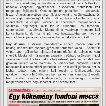
nem rossz eredmény – mondta a szakvezetőnk. – A Millwallhoz
hasonló csapatok legyőzéséhez, elsősorban mentálisan kell
rengeteget fejlődnünk. Összességében gratulálok a csapatnak,
hiszen Angliában életben tartották a reményt a továbbjutáshoz, és
otthon saját közönségünk előtt dől el, hogy sikerül-e az, amit
elterveztünk. A csapat nevében is szeretném megköszönni a
szurkolók segí­tségét, akik ide is elkí­sértek, és remélem,
szerencsésen hazaérnek. Mostantól a vasárnapi meccsre kell
koncentrálnunk, de már jó pár hete hozzászokhattunk, hogy a
nemzetközi kupában és a bajnokságban is teljesí­tenünk kell.
Ray Wilkins
, a Millwall másodedzője érthető módon nem volt
boldog, bár szerinte csapata győzelmet érdemelt volna. – Szerettük
volna kapott gól nélkül lejátszani a mérkőzést, de sajnos ez nem
sikerült. Mostantól már nem mi vagyunk a párharc esélyesei, mivel
sajnos nem tudtuk kihasználni a helyzeteket, pedig ezt a találkozót
gólokkal kellett volna nyernünk. A Ferencváros nagyobb rutinnal
rendelkezik a nemzetközi porondon, és az ellenfél játékosai azt is
jobban tudták, hogy miként kell kezelni a játékvezetőt. Azt
gondolom, hogy a bí­ró több esetben sajnos a mi kárunkra tévedett.
Nem szabad azonban búslakodnunk, a visszavágón mindent
megteszünk azért, hogy kiharcoljuk a továbbjutást.