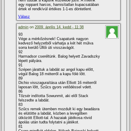
nem tudtak a kapunk közelébe jutni. A mieink
egy roppant harcos, hamisí­tatlan kupacsatában
értek el rendkí­vül értékes 1-1-es döntetlent.
Válasz
admin
on
2009. április 14. kedd - 11:38
93
Vége a mérkőzésnek! Csapatunk nagyon
kedvező helyzetből várhatja a két hét múlva
sorra kerülő Üllői úti visszavágót.
92
Harmadsor cseréltünk. Balog helyett Zavadszky
lépett pályára.
91
Szépen járattuk a labdát az angol kapu előtt,
végül Balog 18 méterről a kapu fölé lőtt.
89
Dichio visszaguraí­tása után Elliott 16 méterről
laposan lőtt, Szűcs gyors vetődéssel vdett.
86
Tőzsér indí­totta Sowunmit, aki elől Stack
felszedte a labdát.
83
Szűcs remek ütemben mozdult ki egy beadásra
és elütötte a labdát, közben a levegőben
ütközött Elliott-tal. A hazaiak játékosa rövid
ápolás után tudta folytatni a játékot.
81
Csere mindkét oldalon. Nálunk Bajevski helyett