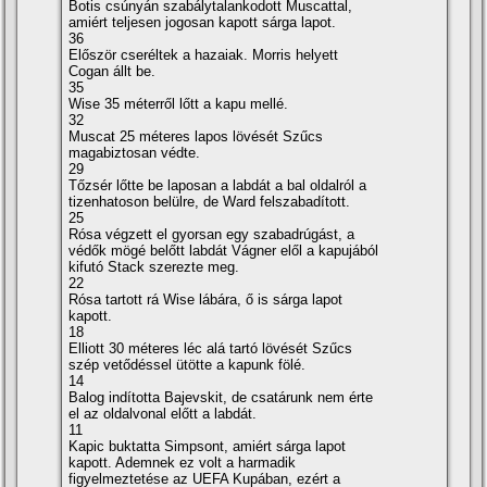
Botis csúnyán szabálytalankodott Muscattal,
amiért teljesen jogosan kapott sárga lapot.
36
Először cseréltek a hazaiak. Morris helyett
Cogan állt be.
35
Wise 35 méterről lőtt a kapu mellé.
32
Muscat 25 méteres lapos lövését Szűcs
magabiztosan védte.
29
Tőzsér lőtte be laposan a labdát a bal oldalról a
tizenhatoson belülre, de Ward felszabadí­tott.
25
Rósa végzett el gyorsan egy szabadrúgást, a
védők mögé belőtt labdát Vágner elől a kapujából
kifutó Stack szerezte meg.
22
Rósa tartott rá Wise lábára, ő is sárga lapot
kapott.
18
Elliott 30 méteres léc alá tartó lövését Szűcs
szép vetődéssel ütötte a kapunk fölé.
14
Balog indí­totta Bajevskit, de csatárunk nem érte
el az oldalvonal előtt a labdát.
11
Kapic buktatta Simpsont, amiért sárga lapot
kapott. Ademnek ez volt a harmadik
figyelmeztetése az UEFA Kupában, ezért a