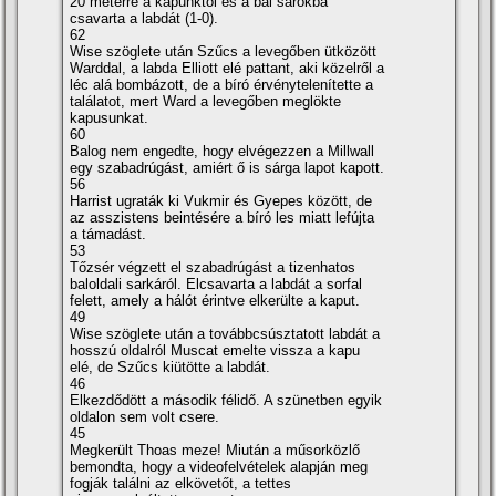
20 méterre a kapunktól és a bal sarokba
csavarta a labdát (1-0).
62
Wise szöglete után Szűcs a levegőben ütközött
Warddal, a labda Elliott elé pattant, aki közelről a
léc alá bombázott, de a bí­ró érvénytelení­tette a
találatot, mert Ward a levegőben meglökte
kapusunkat.
60
Balog nem engedte, hogy elvégezzen a Millwall
egy szabadrúgást, amiért ő is sárga lapot kapott.
56
Harrist ugraták ki Vukmir és Gyepes között, de
az asszistens beintésére a bí­ró les miatt lefújta
a támadást.
53
Tőzsér végzett el szabadrúgást a tizenhatos
baloldali sarkáról. Elcsavarta a labdát a sorfal
felett, amely a hálót érintve elkerülte a kaput.
49
Wise szöglete után a továbbcsúsztatott labdát a
hosszú oldalról Muscat emelte vissza a kapu
elé, de Szűcs kiütötte a labdát.
46
Elkezdődött a második félidő. A szünetben egyik
oldalon sem volt csere.
45
Megkerült Thoas meze! Miután a műsorközlő
bemondta, hogy a videofelvételek alapján meg
fogják találni az elkövetőt, a tettes