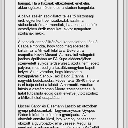
hangját. Ha a hazaiak elkezdenek énekelni,
akkor egészen félelmetes a stadion hangulata.
.
A pálya szélén szolgálatot teljesí­tő biztonsági
őrök egyenként bemutatkoztak szakmai
stábunknak és azt mondták, ha a kispadon ülők
veszélyben érzik magukat, akkor nyugodtan
szóljanak nekik.
.
A hazaiak összeállí­tásával kapcsolatban László
Csaba elmondta, hogy több meglepetést is
tartalmaz a Millwall felállása. Bekerült a
csapatba Kevin Muscat. Az ausztrál válogatott
játékos áprilisban az FA Kupa elődöntőjében
szenvedett súlyos térdsérülést, azóta nem lépett
pályára, most pedig a kezdőtzenegyben kapott
helyet. Az is váratlan, hogy kimaradt a
középpályás Serioux, aki Balog Zltánnál is
nagyobb bedobásokra képes, akár 35-40 méterre
is el tudja dobni a labdát. A harmadik váratlan
húzás a csatársorban Moore szerepeltetése. A
fiatal futballista eddig csak elvétve jutott szóhoz
a Millwall első csapatában.
.
Lipcsei Gábor és Eisemann László az ötözőben
gyúrja játékosainkat. Hagyományosan Gyepes
Gábor feküdt fel először a gyúrópadra. Az
öltözőnk annyira kicsi, hgy komoly nehézséget
okozott a gyúrópadok elhelyezése. Végül az
egyiknek a zuhanyzóban, a másiknak a WC előtt