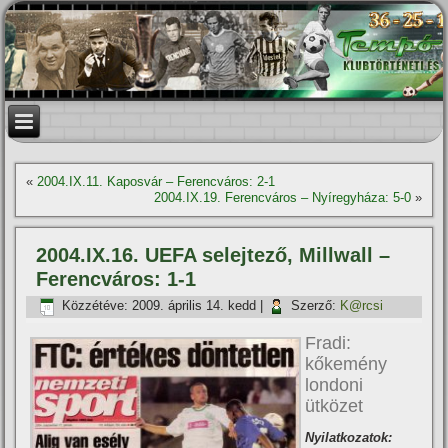
«
2004.IX.11. Kaposvár – Ferencváros: 2-1
2004.IX.19. Ferencváros – Nyí­regyháza: 5-0
»
2004.IX.16. UEFA selejtező, Millwall –
Ferencváros: 1-1
Közzétéve:
2009. április 14. kedd
|
Szerző:
K@rcsi
Fradi:
kőkemény
londoni
ütközet
Nyilatkozatok: