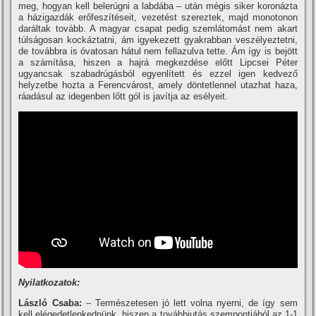
meg, hogyan kell belerúgni a labdába – után mégis siker koronázta
a házigazdák erőfeszí­téseit, vezetést szereztek, majd monotonon
daráltak tovább. A magyar csapat pedig szemlátomást nem akart
túlságosan kockáztatni, ám igyekezett gyakrabban veszélyeztetni,
de továbbra is óvatosan hátul nem fellazulva tette. Ám í­gy is bejött
a számí­tása, hiszen a hajrá megkezdése előtt Lipcsei Péter
ugyancsak szabadrúgásból egyenlí­tett és ezzel igen kedvező
helyzetbe hozta a Ferencvárost, amely döntetlennel utazhat haza,
ráadásul az idegenben lőtt gól is javí­tja az esélyeit.
Nyilatkozatok:
László Csaba:
– Természetesen jó lett volna nyerni, de í­gy sem
kell elégedetlenkednünk, hiszen a továbbjutás szempontjából az 1-1