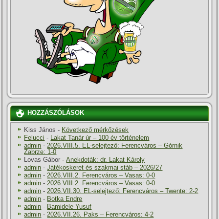
HOZZÁSZÓLÁSOK
Kiss János
-
Következő mérkőzések
Felucci
-
Lakat Tanár úr – 100 év történelem
admin
-
2026.VIII.5. EL-selejtező: Ferencváros – Górnik
Zabrze: 1-0
Lovas Gábor
-
Anekdoták: dr. Lakat Károly
admin
-
Játékoskeret és szakmai stáb – 2026/27
admin
-
2026.VIII.2. Ferencváros – Vasas: 0-0
admin
-
2026.VIII.2. Ferencváros – Vasas: 0-0
admin
-
2026.VII.30. EL-selejtező: Ferencváros – Twente: 2-2
admin
-
Botka Endre
admin
-
Bamidele Yusuf
admin
-
2026.VII.26. Paks – Ferencváros: 4-2