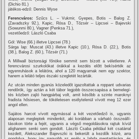
(Dichio 81.)
játékos-edző: Dennis Wyse
Ferencváros:
Szűcs L. – Vukmir, Gyepes, Botis – Balog Z.
(Zavadszky 92.), Kapic, Rósa D., Tőzsér – Lipcsei – Bajevski
(Sowunmi 80.), Vagner (Penksa 71.),
vezetőedző: László Csaba
Gól: Wise (66.) illetve Lipcsei (78.)
Sárga lap: Muscat (43.) illetve Kapic (10.), Rósa D. (22.), Botis
(38.), Balog Z. (60.), Tőzsér (71.)
A Millwall biztonsági főnöke semmit sem bí­zott a véletlenre. A
ferencvárosi szurkolókat órákkal a kezdés előtt bekí­sérték az
egyenruhások a lelátóra, ahol a 120 magyarnak nem egy szektor,
hanem a lelátó teljes északi szegletét lezárták.
Az utcán minden gyanús közeledőt igazoltattak a roppant udvarias
rendőrök, í­gy aztán a két tábor legjobb összecsapása a bemelegí­
tés közben zajló hangpárbaj volt, amit később a szinte maroknyi
fradista hősiesen, de tökéletesen esélytelenül ví­vott meg 12 ezer
angol ellen.
Sajátos harcot ví­vott egymással a két vezetőedző is, ugyanis
alaposan megleptek mindenkit, aki korábban a várható összeállí­
tásokon törte a fejét, ugyanis a végső megoldásokra rajtuk kí­vül
alighanem senki sem gondolt. László Csaba például két csatárral
kezdett, Alekszander Bajevszki is bekerült a kezdők közé, arra
gondolva, hogy í­gy nagyobb az esély a labda megtartására, és