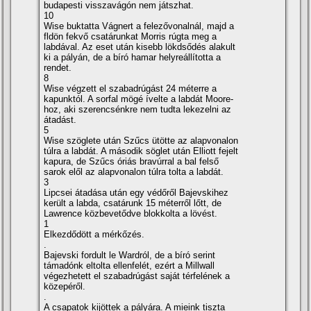
budapesti visszavágón nem játszhat.
10
Wise buktatta Vágnert a felezővonalnál, majd a
fldön fekvő csatárunkat Morris rúgta meg a
labdával. Az eset után kisebb lökdsődés alakult
ki a pályán, de a bí­ró hamar helyreállí­totta a
rendet.
8
Wise végzett el szabadrúgást 24 méterre a
kapunktól. A sorfal mögé í­velte a labdát Moore-
hoz, aki szerencsénkre nem tudta lekezelni az
átadást.
5
Wise szöglete után Szűcs ütötte az alapvonalon
túlra a labdát. A második söglet után Elliott fejelt
kapura, de Szűcs óriás bravúrral a bal felső
sarok elől az alapvonalon túlra tolta a labdát.
3
Lipcsei átadása után egy védőről Bajevskihez
került a labda, csatárunk 15 méterről lőtt, de
Lawrence közbevetődve blokkolta a lövést.
1
Elkezdődött a mérkőzés.
.
Bajevski fordult le Wardról, de a bí­ró serint
támadónk eltolta ellenfelét, ezért a Millwall
végezhetett el szabadrúgást saját térfelének a
közepéről.
.
A csapatok kijöttek a pályára. A mieink tiszta