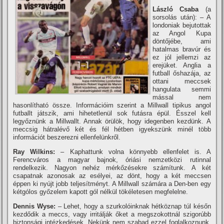
László Csaba
(a
sorsolás után): – A
londoniak bejutottak
az Angol Kupa
döntőjébe, ami
hatalmas bravúr és
ez jól jellemzi az
erejüket. Anglia a
futball őshazája, az
ottani meccsek
hangulata semmi
mással nem
hasonlí­tható össze. Információim szerint a Millwall tipikus angol
futballt játszik, ami hihetetlenül sok futásra épül. Ésszel kell
legyőznünk a Millwallt. Annak örülök, hogy idegenben kezdünk. A
meccsig hátralévő két és fél hétben igyekszünk minél több
információt beszerezni ellenfelünkről.
Ray Wilkins:
– Kaphattunk volna könnyebb ellenfelet is. A
Ferencváros a magyar bajnok, óriási nemzetközi rutinnal
rendelkezik. Nagyon nehéz mérkőzésekre számí­tunk. A két
csapatnak azonosak az esélyei, az dönt, hogy a két meccsen
éppen ki nyújt jobb teljesí­tményt. A Millwall számára a Den-ben egy
kétgólos győzelem kapott gól nélkül tökéletesen megfelelne.
Dennis Wyse:
– Lehet, hogy a szurkolóinknak hétköznap túl későn
kezdődik a meccs, vagy irritálják őket a megszokottnál szigorúbb
biztonsági intézkedések. Nekünk nem szabad ezzel foglalkoznunk.