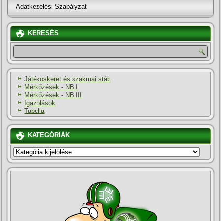
Adatkezelési Szabályzat
KERESÉS
Játékoskeret és szakmai stáb
Mérkőzések - NB I
Mérkőzések - NB III
Igazolások
Tabella
KATEGÓRIÁK
KATEGÓRIÁK