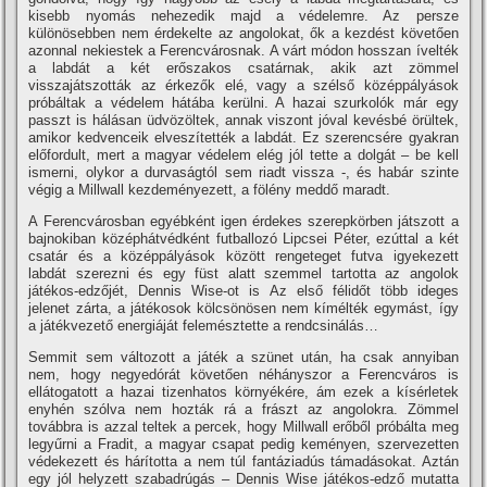
kisebb nyomás nehezedik majd a védelemre. Az persze
különösebben nem érdekelte az angolokat, ők a kezdést követően
azonnal nekiestek a Ferencvárosnak. A várt módon hosszan í­velték
a labdát a két erőszakos csatárnak, akik azt zömmel
visszajátszották az érkezők elé, vagy a szélső középpályások
próbáltak a védelem hátába kerülni. A hazai szurkolók már egy
passzt is hálásan üdvözöltek, annak viszont jóval kevésbé örültek,
amikor kedvenceik elveszí­tették a labdát. Ez szerencsére gyakran
előfordult, mert a magyar védelem elég jól tette a dolgát – be kell
ismerni, olykor a durvaságtól sem riadt vissza -, és habár szinte
végig a Millwall kezdeményezett, a fölény meddő maradt.
A Ferencvárosban egyébként igen érdekes szerepkörben játszott a
bajnokiban középhátvédként futballozó Lipcsei Péter, ezúttal a két
csatár és a középpályások között rengeteget futva igyekezett
labdát szerezni és egy füst alatt szemmel tartotta az angolok
játékos-edzőjét, Dennis Wise-ot is Az első félidőt több ideges
jelenet zárta, a játékosok kölcsönösen nem kí­mélték egymást, í­gy
a játékvezető energiáját felemésztette a rendcsinálás…
Semmit sem változott a játék a szünet után, ha csak annyiban
nem, hogy negyedórát követően néhányszor a Ferencváros is
ellátogatott a hazai tizenhatos környékére, ám ezek a kí­sérletek
enyhén szólva nem hozták rá a frászt az angolokra. Zömmel
továbbra is azzal teltek a percek, hogy Millwall erőből próbálta meg
legyűrni a Fradit, a magyar csapat pedig keményen, szervezetten
védekezett és hárí­totta a nem túl fantáziadús támadásokat. Aztán
egy jól helyzett szabadrúgás – Dennis Wise játékos-edző mutatta