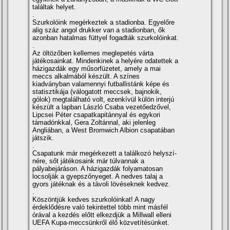
találtak helyet.
.
Szurkolóink megérkeztek a stadionba. Egyelőre
alig száz angol drukker van a stadionban, ők
azonban hatalmas füttyel fogadták szurkolóinkat.
.
Az öltözőben kellemes meglepetés várta
játékosainkat. Mindenkinek a helyére odatettek a
házigazdák egy műsorfüzetet, amely a mai
meccs alkalmából készült. A szí­nes
kiadványban valamennyi futballistánk képe és
statisztikája (válogatott meccsek, bajnokik,
gólok) megtalálható volt, ezenkí­vül külön interjú
készült a lapban László Csaba vezetőedzővel,
Lipcsei Péter csapatkapitánnyal és egykori
támadónkkal, Gera Zoltánnal, aki jelenleg
Angliában, a West Bromwich Albion csapatában
játszik.
.
Csapatunk már megérkezett a találkozó helyszí­
nére, sőt játékosaink már túlvannak a
pályabejáráson. A házigazdák folyamatosan
locsolják a gyepszőnyeget. A nedves talaj a
gyors játéknak és a távoli lövéseknek kedvez.
.
Köszöntjük kedves szurkolóinkat! A nagy
érdeklődésre való tekintettel több mint másfél
órával a kezdés előtt elkezdjük a Millwall elleni
UEFA Kupa-meccsünkről élő közvetí­tésünket.