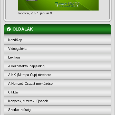
Tapolca, 2027. január 9.
OLDALAK
Kezdőlap
Videógaléria
Lexikon
A kezdetektől napjainkig
A KK (Mitropa Cup) története
A Nemzeti Csapat mérkőzései
Cikktár
Könyvek, füzetek, újságok
Szerkesztőség