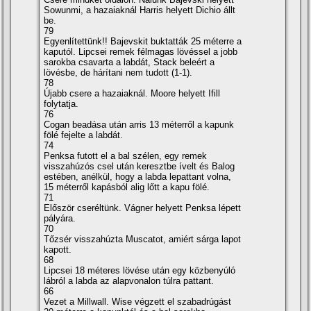
Sowunmi, a hazaiaknál Harris helyett Dichio állt
be.
79
Egyenlí­tettünk!! Bajevskit buktatták 25 méterre a
kaputól. Lipcsei remek félmagas lövéssel a jobb
sarokba csavarta a labdát, Stack beleért a
lövésbe, de hárí­tani nem tudott (1-1).
78
Újabb csere a hazaiaknál. Moore helyett Ifill
folytatja.
76
Cogan beadása után arris 13 méterről a kapunk
fölé fejelte a labdát.
74
Penksa futott el a bal szélen, egy remek
visszahúzós csel után keresztbe í­velt és Balog
estében, anélkül, hogy a labda lepattant volna,
15 méterről kapásból alig lőtt a kapu fölé.
71
Először cseréltünk. Vágner helyett Penksa lépett
pályára.
70
Tőzsér visszahúzta Muscatot, amiért sárga lapot
kapott.
68
Lipcsei 18 méteres lövése után egy közbenyúló
lábról a labda az alapvonalon túlra pattant.
66
Vezet a Millwall. Wise végzett el szabadrúgást