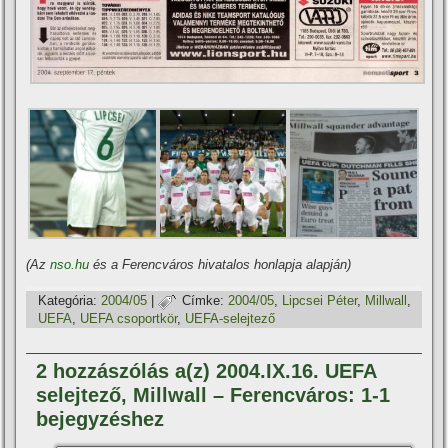
(Az
nso.hu
és a Ferencváros hivatalos honlapja alapján)
Kategória:
2004/05
|
Címke:
2004/05
,
Lipcsei Péter
,
Millwall
,
UEFA
,
UEFA csoportkör
,
UEFA-selejtező
2 hozzászólás a(z) 2004.IX.16. UEFA
selejtező, Millwall – Ferencváros: 1-1
bejegyzéshez