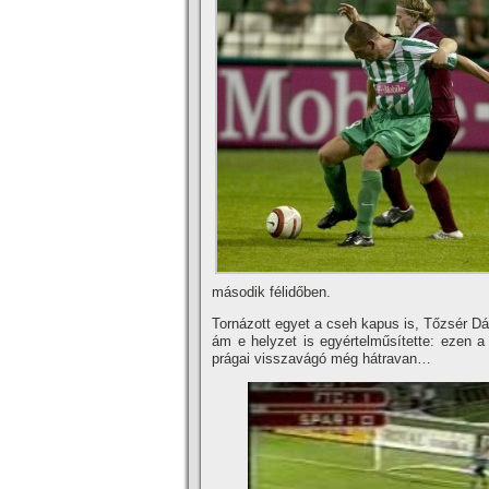
második félidőben.
Tornázott egyet a cseh kapus is, Tőzsér Dá
ám e helyzet is egyértelműsí­tette: ezen a
prágai visszavágó még hátravan…