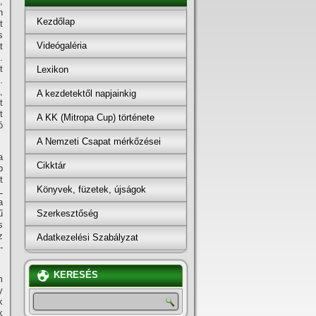
,
n
Kezdőlap
t
s
Videógaléria
t
.
t
Lexikon
.
,
A kezdetektől napjainkig
t
t
A KK (Mitropa Cup) története
ó
A Nemzeti Csapat mérkőzései
a
Cikktár
b
t
Könyvek, füzetek, újságok
L
a
Szerkesztőség
ű
s
z
Adatkezelési Szabályzat
­
KERESÉS
m
y
k
k