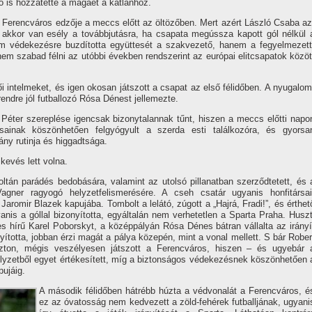
ző is hozzátette a magáét a katlanhoz.
a Ferencváros edzője a meccs előtt az öltözőben. Mert azért László Csaba az
akkor van esély a továbbjutásra, ha csapata megússza kapott gól nélkül 
m védekezésre buzdí­totta együttesét a szakvezető, hanem a fegyelmezett
 nem szabad félni az utóbbi években rendszerint az európai elitcsapatok közöt
zői intelmeket, és igen okosan játszott a csapat az első félidőben. A nyugalom
endre jól futballozó Rósa Dénest jellemezte.
 Péter szereplése igencsak bizonytalannak tűnt, hiszen a meccs előtti napo
inak köszönhetően felgyógyult a szerda esti találkozóra, és gyorsa
ány rutinja és higgadtsága.
kevés lett volna.
tán parádés bedobására, valamint az utolsó pillanatban szerződtetett, és 
agner ragyogó helyzetfelismerésére. A cseh csatár ugyanis honfitársai
Jaromir Blazek kapujába. Tombolt a lelátó, zúgott a „Hajrá, Fradi!”, és érthet
anis a góllal bizonyí­totta, egyáltalán nem verhetetlen a Sparta Praha. Huszt
es hí­rű Karel Poborskyt, a középpályán Rósa Dénes bátran vállalta az irányí
í­totta, jobban érzi magát a pálya közepén, mint a vonal mellett. S bár Rober
szton, mégis veszélyesen játszott a Ferencváros, hiszen – és ugyebár 
elyzetből egyet értékesí­tett, mí­g a biztonságos védekezésnek köszönhetően 
pujáig.
A második félidőben hátrébb húzta a védvonalát a Ferencváros, é
ez az óvatosság nem kedvezett a zöld-fehérek futballjának, ugyani