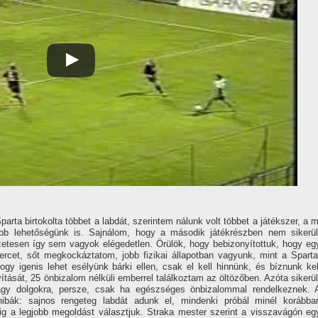
arta birtokolta többet a labdát, szerintem nálunk volt többet a játékszer, a m
öbb lehetőségünk is. Sajnálom, hogy a második játékrészben nem sikerül
etesen í­gy sem vagyok elégedetlen. Örülök, hogy bebizonyí­tottuk, hogy eg
rcet, sőt megkockáztatom, jobb fizikai állapotban vagyunk, mint a Sparta
gy igenis lehet esélyünk bárki ellen, csak el kell hinnünk, és bí­znunk kel
tását, 25 önbizalom nélküli emberrel találkoztam az öltözőben. Azóta sikerül
agy dolgokra, persze, csak ha egészséges önbizalommal rendelkeznek. 
bák: sajnos rengeteg labdát adunk el, mindenki próbál minél korábba
ig a legjobb megoldást választjuk. Straka mester szerint a visszavágón eg