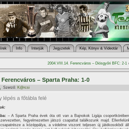
í­rek
Info
Interjúk
Jegyzetek
Kép, Könyv & Videotár
2004.VIII.14. Ferencváros – Diósgyőri BFC: 2-1
ő, Ferencváros – Sparta Praha: 1-0
Szerző:
K@rcsi
 lépés a főtábla felé
ok:
ba:
– A Sparta Praha évek óta ott van a Bajnokok Ligája csoportkörében
szervezetten, fegyelmezetten játszó csapattal találkozunk majd. Ellenfelün
csapatrésze a középpálya, a védelme viszont teljesen új játékosokból áll