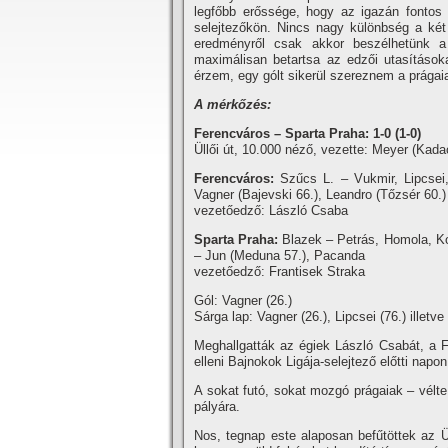
legfőbb erőssége, hogy az igazán fontos 
selejtezőkön. Nincs nagy különbség a két
eredményről csak akkor beszélhetünk a
maximálisan betartsa az edzői utasí­tások
érzem, egy gólt sikerül szereznem a prágaia
A mérkőzés:
Ferencváros – Sparta Praha: 1-0 (1-0)
Üllői út, 10.000 néző, vezette: Meyer (Kad
Ferencváros:
Szűcs L. – Vukmir, Lipcsei
Vagner (Bajevski 66.), Leandro (Tőzsér 60.)
vezetőedző: László Csaba
Sparta Praha:
Blazek – Petrás, Homola, Ko
– Jun (Meduna 57.), Pacanda
vezetőedző: Frantisek Straka
Gól: Vagner (26.)
Sárga lap: Vagner (26.), Lipcsei (76.) illetv
Meghallgatták az égiek László Csabát, a F
elleni Bajnokok Ligája-selejtező előtti napo
A sokat futó, sokat mozgó prágaiak – vélte
pályára.
Nos, tegnap este alaposan befűtöttek az Ül