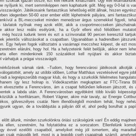
m szoktak igazán össze, ezt kell nekünk kihasználni. Úgy kell letámadnunk
ne nyí­ljunk ki, mert semmiképpen nem kaphatunk gólt. Még egy 0-0-lal is va
visszavágón. Játékosaink fantasztikus lehetőség előtt állnak, hiszen egyrész
rben idegenben 50-60 ezer ember előtt léphetnénk pályára, ami fantasztiku
enkí­vül a BL-meccseket minden menedzser árgus szemekkel figyeli, tehá
us távlatok nyí­lnak meg azok előtt, akik a csoportmeccseken játszhatnak
e akkor lesz reális esélyünk, ha a Győr elleni első félidőben mutatot
 még hozzá tudunk tenni és ezt a szí­nvonalat 90 percen keresztül tartjuk
ek jelentős változásokat a csapatban. Ugyanabban a hadrendben játszunk
en. Egy helyen fogok változtatni a vasárnapi meccshez képest, de ezt mos
retném elárulni, hogy hol. Ha a helyzeteink felét belőjük, akkor nem lehe
rta ellen mindenkinek 150 százalékot kell nyújtani és akkor biztat
 várhatjuk a prágai visszavágót.
érkőzések várnak ránk. –Tudom, hogy ferencvárosi játékosok alkotják 
válogatottét, amely az utóbbi időben, Lothar Matthäus vezetésével egyre job
radi a legnépszerűbb magyar klub, és hogy a szurkolók félelmetes hangulato
ghanem í­gy lesz holnap is. Videókazettán megkaptam az FTC-Tirana B
an elvesztette a Ferencváros, ám a csapat feltűnően lelkesen játszott, és 
entek a labda után. A Ferencvárosban egyébként több kiváló képesség
 közülük a honfitársam, Robert Vágner, akire már tavaly, az Energie Cottbu
átékos, gólveszélyes csatár. Nem illendőségből mondom tehát, hogy nehé
yunk ugyan, de a továbbjutás a pályán dől el, ahol pedig borulhat a papí
előtt állunk, minden szurkolónkra óriási szükségünk van! Én eddig majdne
 ellen, szeretném, ha folytatódna ez a sorozatom. Ellenfelünk komol
gy évvel ezelőtti csapatból, amelyiket még jól ismertem, alig maradta
an csak második lett, most is a legjobb cseh csapatnak számí­t, amelyne