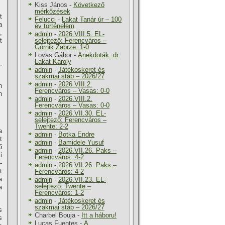
Kiss János
-
Következő
mérkőzések
t
Felucci
-
Lakat Tanár úr – 100
a
év történelem
,
admin
-
2026.VIII.5. EL-
t
selejtező: Ferencváros –
Górnik Zabrze: 1-0
Lovas Gábor
-
Anekdoták: dr.
Lakat Károly
,
admin
-
Játékoskeret és
szakmai stáb – 2026/27
admin
-
2026.VIII.2.
n
Ferencváros – Vasas: 0-0
n
admin
-
2026.VIII.2.
Ferencváros – Vasas: 0-0
admin
-
2026.VII.30. EL-
selejtező: Ferencváros –
Twente: 2-2
a
admin
-
Botka Endre
t
admin
-
Bamidele Yusuf
ő
admin
-
2026.VII.26. Paks –
i
Ferencváros: 4-2
­
admin
-
2026.VII.26. Paks –
t
Ferencváros: 4-2
a
admin
-
2026.VII.23. EL-
selejtező: Twente –
a
Ferencváros: 1-2
admin
-
Játékoskeret és
szakmai stáb – 2026/27
s
Charbel Bouja
-
Itt a háboru!
s
Lucas Fuentes
-
A