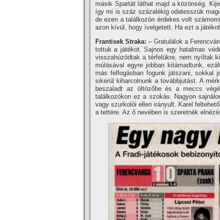
másik Spartát láthat majd a közönség. Kij
í­gy mi is száz százalékig odatesszük mag
de ezen a találkozón érdekes volt számomra
azon kí­vül, hogy í­velgetett. Ha ezt a játé
Frantisek Straka:
– Gratulálok a Ferencváro
tottuk a játékot. Sajnos egy hatalmas véd
visszahúzódtak a térfelükre, nem nyí­ltak 
múlásával egyre jobban kitámadtunk, ezált
más felfogásban fogunk játszani, sokkal j
sikerül kiharcolnunk a továbbjutást. A mé
beszaladt az öltözőbe és a meccs végén
találkozókon ez a szokás. Nagyon sajnálo
vagy szurkolói ellen irányult. Karel felteh
a tettére. Az ő nevében is szeretnék elnézé