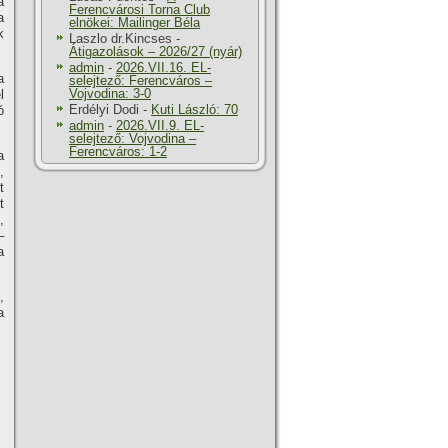
a
Ferencvárosi Torna Club
a
elnökei: Mailinger Béla
k
Laszlo dr.Kincses
-
Átigazolások – 2026/27 (nyár)
admin
-
2026.VII.16. EL-
a
selejtező: Ferencváros –
Vojvodina: 3-0
l
Erdélyi Dodi
-
Kuti László: 70
ó
admin
-
2026.VII.9. EL-
selejtező: Vojvodina –
Ferencváros: 1-2
a
,
t
t
,
–
a
,
a