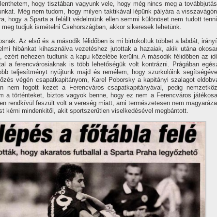
elenthetem, hogy tisztában vagyunk vele, hogy még nincs meg a továbbjutás
unkat. Még nem tudom, hogy milyen taktikával lépünk pályára a visszavágón
, hogy a Sparta a felállt védelmünk ellen semmi különöset nem tudott tenni
kot meg tudjuk ismételni Csehországban, akkor sikeresek lehetünk.
snak. Az első és a második félidőben is mi birtokoltuk többet a labdát, irányí
elmi hibánkat kihasználva vezetéshez jutottak a hazaiak, akik utána okosa
ki, ezért nehezen tudtunk a kapu közelébe kerülni. A második félidőben az id
al a ferencvárosiaknak is több lehetőségük volt kontrázni. Prágában egés
obb teljesí­tményt nyújtunk majd és remélem, hogy szurkolóink segí­tségéve
rkőzés végén csapatkapitányom, Karel Poborsky a kapitányi szalagot eldobv
 nem fogott kezet a Ferencváros csapatkapitányával, pedig nemzetköz
m a történteket, biztos vagyok benne, hogy ez nem a Ferencváros játékosa
etően rendkí­vül feszült volt a vereség miatt, ami természetesen nem magyaráza
st kérni mindenkitől, akit sportszerűtlen viselkedésével megbántott.