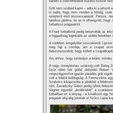
hanem a zöld-fehéreket buzdí­tó tí­zezer né
Gólt nem szabad kapni – adta ki a jelszót 
is tudta, hogy nem minden a hőség, csak 
selejtező első összecsapását. Persze, ne
taktikus játékra, és az is elhangzott, hogy
futballozó prágaiaktól.
A Fradi futballistái pedig betartották az ed
a higgadtság leginkább az utóbbi hetekben r
A védelem tengelyébe visszakerült Lipcsei
még fájt a combja, ám a csapat orvosa
bebizonyosodott, hogy kellett a csapatkapit
Ám ahhoz, hogy tomboljon a lelátó, mindez 
A nagy ünnepléshez szükség volt Balog Zol
Győr ellen két góllal debütáló Robert V
megszégyení­tve igazán parádés gólt rúgott 
volt a lelátói boldogság. A Ferencváros ugy
Szabolcs kikapcsolta a játékból a félelmet
tást, Zavadszky Gábor pedig újfent bebizony
Vagner egyedül „árválkodott” a csatárpo
futballban ez a lényeg – a kí­nálkozó egy h
prágaiak alig-alig jutottak el Szűcs Lajos ka