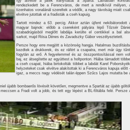
í­gy átvette a játék irányí­tását a Sparta. Láthatóan kontrár
rendezkedett be a Ferencváros, de mert a rendkí­vül mélyen, 
tizenhatos vonalánál szereltek a védők, a nagy távolság miatt csa
elvétve jutottak el a fradisták a cseh kapuig.
Tartott mindez a 63. percig. Akkor aztán újfent nekibátorodott 
magyar bajnok: előbb a csereként pályára lépő Tőzsér Dánie
szabadrúgásból meglőtt labdája kerülte el centikkel a bal als
sarkot, majd Rósa Dénes és Zavadszky Gábor veszélyeztetett.
Persze hogy erre megjött a közönség hangja. Hatalmas buzdí­tásb
kezdtek a drukkerek, és ez ráfért a csapatra, mert már úgy tűnt
fogytán az erő. A fegyelemmel és az összpontosí­tással nem vol
baj, ez átsegí­tette az együttest a holtponton. Hiába támadott többe
a cseh csapat, hiába birtokolták többet a labdát Karel Poborskyék
helyzeteket csak elvétve alakí­tottak ki a Ferencváros kapuja előtt 
igaz, a meccs nagy védését talán éppen Szűcs Lajos mutatta be 
niel újabb bombaerős lövését követően, megmentve a Spartát az újabb góltól
 meccsen a Fradi volt a jobb, és tett egy lépést a BL-főtábla felé. Persze 