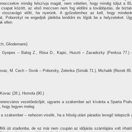
meccsekre mindig felszí­vja magát, nem véletlen, hogy mindig túljut a BL
 csapat között, az első meccsen nem fog eldőlni a továbbjutás, de biztat
 visszavágó előtt, ha nyerünk. A győzelemhez az kell, hogy mindenk
at, Poborskyt ne engedjük játékba lendülni és lőjjük be a helyzeteket. Úg
k ellen.
ach, Glindemann)
, Gyepes – Balog Z., Rósa D., Kapic, Huszti – Zavadszky (Penksa 77.) 
vac, M. Cech – Sivok – Poborsky, Zelenka (Simák 71.), Michalik (Rezek 85.
e Kovac (28.), Homola (90.)
erencváros vezetőedzőjét, ugyanis a szakember azt kí­vánta a Sparta Prah
n, hogy legyen meleg.
 a szakember – nehezen viselik, ha a hőség utáni páradús levegő telepszik 
lői úti stadionba, de ez már nem csupán az időjárás számlájára volt í­rható