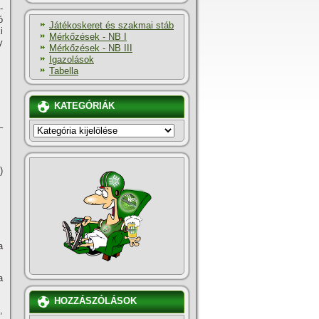
-
ó
Játékoskeret és szakmai stáb
i
Mérkőzések - NB I
y
Mérkőzések - NB III
Igazolások
Tabella
KATEGÓRIÁK
–
KATEGÓRIÁK
)
a
a
HOZZÁSZÓLÁSOK
,