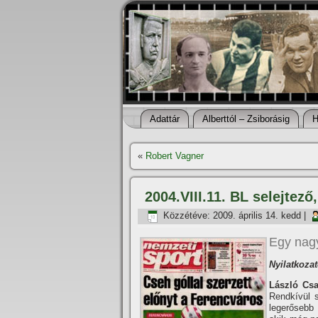
Adattár
Alberttól – Zsiborásig
H
«
Robert Vagner
2004.VIII.11. BL selejtez
Közzétéve:
2009. április 14. kedd
|
Egy nagy
Nyilatkozat
László Csa
Rendkí­vül 
legerősebb 