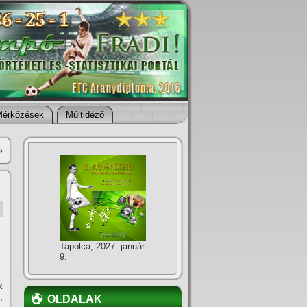
Mérkőzések
Múltidéző
»
Tapolca, 2027. január
9.
.
k
,
OLDALAK