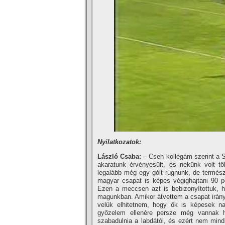
Nyilatkozatok:
László Csaba:
– Cseh kollégám szerint a Sp
akaratunk érvényesült, és nekünk volt t
legalább még egy gólt rúgnunk, de termész
magyar csapat is képes végighajtani 90 pe
Ezen a meccsen azt is bebizonyí­tottuk, ho
magunkban. Amikor átvettem a csapat irányí­
velük elhitetnem, hogy ők is képesek n
győzelem ellenére persze még vannak hi
szabadulnia a labdától, és ezért nem mind