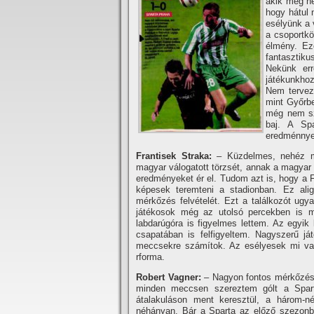
akik még ne
hogy hátul 
esélyünk a 
a csoportkö
élmény. Ez
fantasztik
Nekünk err
játékunkhoz
Nem tervez
mint Győrb
még nem sze
baj. A Spa
eredménnyel
Frantisek Straka:
– Küzdelmes, nehéz m
magyar válogatott törzsét, annak a magyar 
eredményeket ér el. Tudom azt is, hogy a F
képesek teremteni a stadionban. Ez ali
mérkőzés felvételét. Ezt a találkozót ugy
játékosok még az utolsó percekben is m
labdarúgóra is figyelmes lettem. Az egyik
csapatában is felfigyeltem. Nagyszerű j
meccsekre számí­tok. Az esélyesek mi vag
rforma.
Robert Vagner:
– Nagyon fontos mérkőzés 
minden meccsen szereztem gólt a Sparta
átalakuláson ment keresztül, a három-né
néhányan. Bár a Sparta az előző szezonb