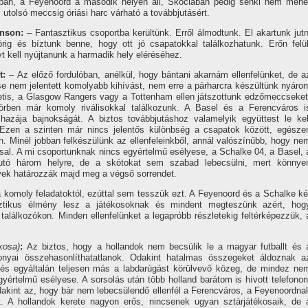
ban, a Feyenoord a második helyen áll, Skóciában pedig senki nem mehe
z utolsó meccsig óriási harc várható a továbbjutásért.
inson:
– Fantasztikus csoportba kerültünk. Erről álmodtunk. El akartunk jutn
rig és bí­ztunk benne, hogy ott jó csapatokkal találkozhatunk. Erőn felül
nyt kell nyújtanunk a harmadik hely eléréséhez.
t:
– Az előző fordulóban, anélkül, hogy bántani akarnám ellenfelünket, de a
e nem jelentett komolyabb kihí­vást, nem erre a párharcra készültünk nyáron
etis, a Glasgow Rangers vagy a Tottenham ellen játszottunk edzőmeccseket
örben már komoly riválisokkal találkozunk. A Basel és a Ferencváros i
hazája bajnokságát. A biztos továbbjutáshoz valamelyik együttest le kel
Ezen a szinten már nincs jelentős különbség a csapatok között, egésze
Minél jobban felkészülünk az ellenfeleinkből, annál valószí­nűbb, hogy ne
sal. A mi csoportunknak nincs egyértelmű esélyese, a Schalke 04, a Basel, 
utó három helyre, de a skótokat sem szabad lebecsülni, mert könnye
nyek határozzák majd meg a végső sorrendet.
komoly feladatoktól, ezúttal sem tesszük ezt. A Feyenoord és a Schalke ké
tasztikus élmény lesz a játékosoknak és mindent megteszünk azért, hog
találkozókon. Minden ellenfelünket a legapróbb részletekig feltérképezzük, 
kosa)
:
Az biztos, hogy a hollandok nem becsülik le a magyar futballt és 
zonyai összehasonlí­thatatlanok. Odakint hatalmas összegeket áldoznak a
 és egyáltalán teljesen más a labdarúgást körülvevő közeg, de mindez ne
gyértelmű esélyese. A sorsolás után több holland barátom is hí­vott telefonon
akint az, hogy bár nem lebecsülendő ellenfél a Ferencváros, a Feyenoordna
t. A hollandok kerete nagyon erős, nincsenek ugyan sztárjátékosaik, de 