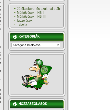
,
,
Játékoskeret és szakmai stáb
a
Mérkőzések - NB I
z
Mérkőzések - NB III
i
Igazolások
l
Tabella
z
y
KATEGÓRIÁK
KATEGÓRIÁK
d
,
n
e
n
.
t
,
,
e
p
t
m
HOZZÁSZÓLÁSOK