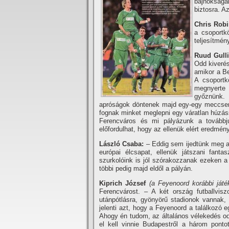
bajnokságá
biztosra. A
Chris Rob
a csoportkö
teljesí­tmé
Ruud Gulli
Odd kiverés
amikor a B
A csoportk
megnyerte 
győznünk. 
apróságok döntenek majd egy-egy meccsen. 
fognak minket meglepni egy váratlan húzás
Ferencváros és mi pályázunk a továbbj
előfordulhat, hogy az ellenük elért eredmé
László Csaba:
– Eddig sem ijedtünk meg a 
európai élcsapat, ellenük játszani fan
szurkolóink is jól szórakozzanak ezeken a 
többi pedig majd eldől a pályán.
Kiprich József
(a Feyenoord korábbi játé
Ferencvárost. – A két ország futballvis
utánpótlásra, gyönyörű stadionok vannak,
jelenti azt, hogy a Feyenoord a találkozó e
Ahogy én tudom, az általános vélekedés od
el kell vinnie Budapestről a három ponto