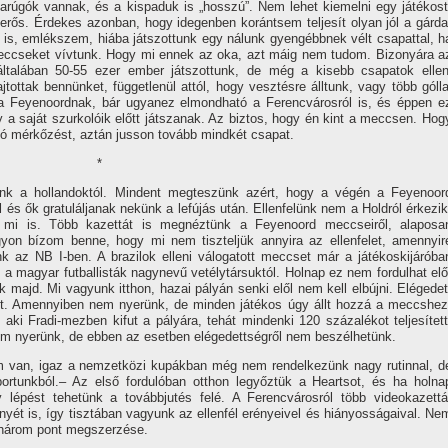
úgók vannak, és a kispaduk is „hosszú”. Nem lehet kiemelni egy játékost
rős. Érdekes azonban, hogy idegenben korántsem teljesí­t olyan jól a gárda
 is, emlékszem, hiába játszottunk egy nálunk gyengébbnek vélt csapattal, h
eccseket ví­vtunk. Hogy mi ennek az oka, azt máig nem tudom. Bizonyára a
általában 50-55 ezer ember játszottunk, de még a kisebb csapatok ellen
ajtottak bennünket, függetlenül attól, hogy vesztésre álltunk, vagy több gólla
 a Feyenoordnak, bár ugyanez elmondható a Ferencvárosról is, és éppen e
y a saját szurkolóik előtt játszanak. Az biztos, hogy én kint a meccsen. Hog
ó mérkőzést, aztán jusson tovább mindkét csapat.
*
 a hollandoktól. Mindent megteszünk azért, hogy a végén a Feyenoor
áról és ők gratuláljanak nekünk a lefújás után. Ellenfelünk nem a Holdról érkezik
mi is. Több kazettát is megnéztünk a Feyenoord meccseiről, alaposa
yon bí­zom benne, hogy mi nem tiszteljük annyira az ellenfelet, amennyir
nk az NB I-ben. A brazilok elleni válogatott meccset már a játékoskijáróba
ak a magyar futballisták nagynevű vetélytársuktól. Holnap ez nem fordulhat elő
 majd. Mi vagyunk itthon, hazai pályán senki elől nem kell elbújni. Elégedet
nt. Amennyiben nem nyerünk, de minden játékos úgy állt hozzá a meccshez
 aki Fradi-mezben kifut a pályára, tehát mindenki 120 százalékot teljesí­tett
nem nyerünk, de ebben az esetben elégedettségről nem beszélhetünk.
m van, igaz a nemzetközi kupákban még nem rendelkezünk nagy rutinnal, d
ortunkból.– Az első fordulóban otthon legyőztük a Heartsot, és ha holna
 lépést tehetünk a továbbjutés felé. A Ferencvárosról több videokazettá
t is, í­gy tisztában vagyunk az ellenfél erényeivel és hiányosságaival. Ne
 három pont megszerzése.