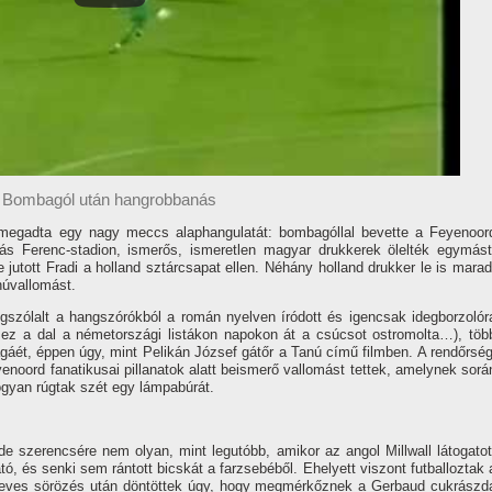
Bombagól után hangrobbanás
r megadta egy nagy meccs alaphangulatát: bombagóllal bevette a Feyenoor
ás Ferenc-stadion, ismerős, ismeretlen magyar drukkerek ölelték egymást
utott Fradi a holland sztárcsapat ellen. Néhány holland drukker le is marad
anúvallomást.
zólalt a hangszórókból a román nyelven í­ródott és igencsak idegborzolór
 ez a dal a németországi listákon napokon át a csúcsot ostromolta…), töb
gáét, éppen úgy, mint Pelikán József gátőr a Tanú cí­mű filmben. A rendőrség
enoord fanatikusai pillanatok alatt beismerő vallomást tettek, amelynek sorá
ogyan rúgtak szét egy lámpabúrát.
e szerencsére nem olyan, mint legutóbb, amikor az angol Millwall látogatot
, és senki sem rántott bicskát a farzsebéből. Ehelyett viszont futballoztak 
an heves sörözés után döntöttek úgy, hogy megmérkőznek a Gerbaud cukrászd