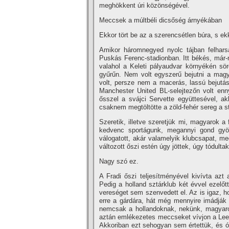
meghökkent úri közönségével.
Meccsek a múltbéli dicsőség árnyékában
Ekkor tört be az a szerencsétlen búra, s ek
Amikor háromnegyed nyolc tájban felhars
Puskás Ferenc-stadionban. Itt békés, már-
valahol a Keleti pályaudvar környékén sör
gyűrűn. Nem volt egyszerű bejutni a magya
volt, persze nem a macerás, lassú bejutás
Manchester United BL-selejtezőn volt enny
ősszel a svájci Servette együttesével, akk
csaknem megtöltötte a zöld-fehér sereg a st
Szeretik, illetve szeretjük mi, magyarok a 
kedvenc sportágunk, megannyi gond gyö
válogatott, akár valamelyik klubcsapat, 
változott őszi estén úgy jöttek, úgy tódult
Nagy szó ez.
A Fradi őszi teljesí­tményével kiví­vta az
Pedig a holland sztárklub két évvel ezelőt
vereséget sem szenvedett el. Az is igaz, 
erre a gárdára, hát még mennyire imádják 
nemcsak a hollandoknak, nekünk, magyaro
aztán emlékezetes meccseket ví­vjon a Leed
Akkoriban ezt sehogyan sem értettük, és ó