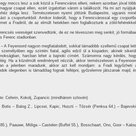
egy meccs lesz a sok közül a Ferencváros elleni, nekem azonban jóval több
yar csapat ellen, ezért izgatottan várom a találkozót. Ha mi azt nyújtjuk
héz dolga lesz. Természetesen nyerni jöttünk Budapestre, ugyanis miné
tást a csoportunkból. Amikor kiderült, hogy a Ferencvárossal egy csoportb
emet a Fradiról, de az elmúlt hetekben nem foglalkoztunk a zöld-fehérekkel
zerencsés vereséget szenvedtünk, de ez ne tévesszen meg senkit, jó formába
s Ferenc stadionban.
: – A Feyenoord nagyon megfiatalodott, sokkal támadóbb szellemű csapat lett
 személyében egy szintén fiatal, agilis edző ül a kispadon, akinek sikerül
bajnokságban, harcban lehet a bajnoki cí­mért. Számomra nagy kérdés, hog
elég. Ha a közelmúlt eredményeit nézzük, akkor természetesen a Feyenoor
an a jelenben maradunk, akkor azt kell mondjam: a Fradi legyőzheti 
ndok idegenben is támadólag fognak fellépni, győzelemre játszanak majd, é
e: Ceferin, Kokolj, Zupancic (mindhárom szlovén)
otis – Balog Z., Lipcsei, Kapic, Huszti – Tőzsér (Penksa 64.) – Bajevski
5.), Paauwe, Mtiliga – Castelen (Buffel 55.), Bosschaart, Ono, Goor – Kalou