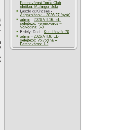
Ferencvárosi Torna Club
elnökei: Mailinger Béla
Laszlo dr.Kincses
-
Átigazolások – 2026/27 (nyár)
admin
-
2026.VII.16. EL-
i
selejtező: Ferencváros –
s
Vojvodina: 3-0
.
Erdélyi Dodi
-
Kuti László: 70
admin
-
2026.VII.9. EL-
selejtező: Vojvodina –
t
Ferencváros: 1-2
a
.
b
A