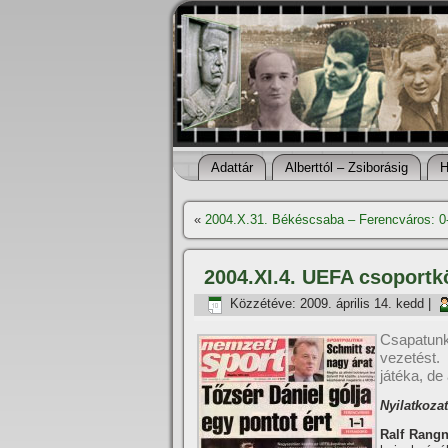
Adattár
Alberttól – Zsiborásig
H
«
2004.X.31. Békéscsaba – Ferencváros: 0
2004.XI.4. UEFA csoportk
Közzétéve:
2009. április 14. kedd
|
Csapatunk
vezetést.
játéka, de 
Nyilatkoza
Ralf Rang