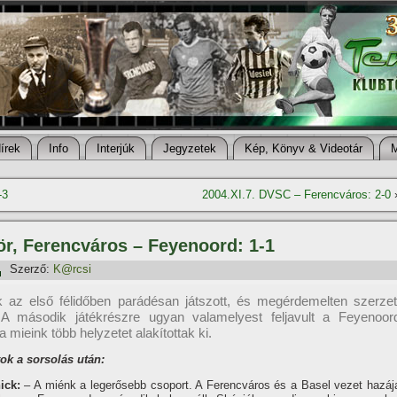
í­rek
Info
Interjúk
Jegyzetek
Kép, Könyv & Videotár
-3
2004.XI.7. DVSC – Ferencváros: 2-0
ör, Ferencváros – Feyenoord: 1-1
Szerző:
K@rcsi
 az első félidőben parádésan játszott, és megérdemelten szerzet
 A második játékrészre ugyan valamelyest feljavult a Feyenoor
a mieink több helyzetet alakí­tottak ki.
tok a sorsolás után:
nick:
– A miénk a legerősebb csoport. A Ferencváros és a Basel vezet hazáj