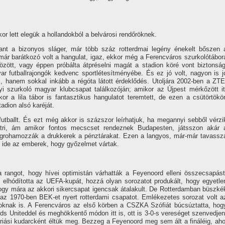
kor lett elegük a hollandokból a belvárosi rendőröknek.
ant a bizonyos sláger, már több száz rotterdmai legény énekelt bőszen 
már barátkozó volt a hangulat, igaz, ekkor még a Ferencváros szurkolótábor
özött, vagy éppen próbálta átpréselni magát a stadion köré vont biztonság
r futballrajongók kedvenc sportlétesí­tményébe. És ez jó volt, nagyon is j
, hanem sokkal inkább a régóta látott érdeklődés. Utoljára 2002-ben a ZTE
i szurkoló magyar klubcsapat találkozóján; amikor az Újpest mérkőzött it
or a lila tábor is fantasztikus hangulatot teremtett, de ezen a csütörtökö
adion alsó karéját.
futballt. És ezt még akkor is százszor leí­rhatjuk, ha megannyi sebből vérzi
tri, ám amikor fontos mecscset rendeznek Budapesten, játsszon akár 
megrohamozzák a drukkerek a pénztárakat. Ezen a langyos, már-már tavassz
ak ide az emberek, hogy győzelmet vártak.
t a rangot, hogy hí­vei optimistán várhatták a Feyenoord elleni összecsapást
t elhódí­totta az UEFA-kupát, hozzá olyan sorozatot produkált, hogy egyetle
hogy mára az akkori sikercsapat igencsak átalakult. De Rotterdamban büszké
az 1970-ben BEK-et nyert rotterdami csapatot. Emlékezetes sorozat volt a
knak is. A Ferencváros az első körben a CSZKA Szófiát búcsúztatta, hog
s Uniteddel és meghökkentő módon itt is, ott is 3-0-s vereséget szenvedjen
riási kudarcként éltük meg. Bezzeg a Feyenoord meg sem ált a fináléig, aho