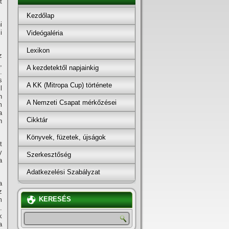
t
Kezdőlap
i
i
Videógaléria
Lexikon
z
,
A kezdetektől napjainkig
.
s
A KK (Mitropa Cup) története
l
n
A Nemzeti Csapat mérkőzései
m
a
Cikktár
n
Könyvek, füzetek, újságok
t
y
Szerkesztőség
a
Adatkezelési Szabályzat
a
z
KERESÉS
m
.
k
a