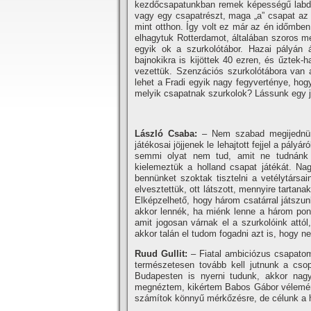
kezdőcsapatunkban remek képességű labdar
vagy egy csapatrészt, maga „a” csapat az e
mint otthon. Így volt ez már az én időmben
elhagytuk Rotterdamot, általában szoros m
egyik ok a szurkolótábor. Hazai pályán 
bajnokikra is kijöttek 40 ezren, és űztek-h
vezettük. Szenzációs szurkolótábora van
lehet a Fradi egyik nagy fegyverténye, hog
melyik csapatnak szurkolok? Lássunk egy j
László Csaba:
– Nem szabad megijednünk
játékosai jöjjenek le lehajtott fejjel a pály
semmi olyat nem tud, amit ne tudnánk 
kielemeztük a holland csapat játékát. Nag
bennünket szoktak tisztelni a vetélytársai
elvesztettük, ott látszott, mennyire tartan
Elképzelhető, hogy három csatárral játszunk
akkor lennék, ha miénk lenne a három po
amit jogosan várnak el a szurkolóink attól,
akkor talán el tudom fogadni azt is, hogy 
Ruud Gullit:
– Fiatal ambiciózus csapato
természetesen tovább kell jutnunk a csop
Budapesten is nyerni tudunk, akkor nagy
megnéztem, kikértem Babos Gábor véleményé
számí­tok könnyű mérkőzésre, de célunk a