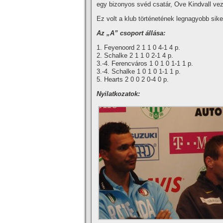
egy bizonyos svéd csatár, Ove Kindvall vezé
Ez volt a klub történetének legnagyobb sike
Az „A” csoport állása:
1. Feyenoord 2 1 1 0 4-1 4 p.
2. Schalke 2 1 1 0 2-1 4 p.
3.-4. Ferencváros 1 0 1 0 1-1 1 p.
3.-4. Schalke 1 0 1 0 1-1 1 p.
5. Hearts 2 0 0 2 0-4 0 p.
Nyilatkozatok: