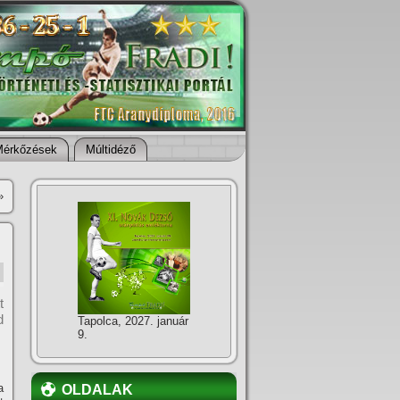
Mérkőzések
Múltidéző
»
t
d
Tapolca, 2027. január
9.
a
OLDALAK