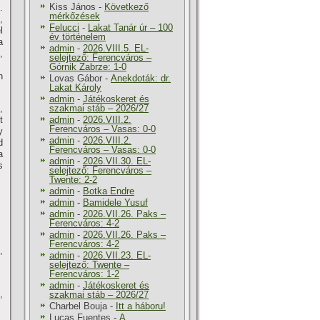
Kiss János
-
Következő
.
mérkőzések
,
Felucci
-
Lakat Tanár úr – 100
l
év történelem
a
admin
-
2026.VIII.5. EL-
,
selejtező: Ferencváros –
Górnik Zabrze: 1-0
n
Lovas Gábor
-
Anekdoták: dr.
Lakat Károly
admin
-
Játékoskeret és
,
szakmai stáb – 2026/27
t
admin
-
2026.VIII.2.
Ferencváros – Vasas: 0-0
y
admin
-
2026.VIII.2.
d
Ferencváros – Vasas: 0-0
a
admin
-
2026.VII.30. EL-
s
selejtező: Ferencváros –
Twente: 2-2
admin
-
Botka Endre
admin
-
Bamidele Yusuf
admin
-
2026.VII.26. Paks –
Ferencváros: 4-2
admin
-
2026.VII.26. Paks –
Ferencváros: 4-2
,
admin
-
2026.VII.23. EL-
selejtező: Twente –
Ferencváros: 1-2
admin
-
Játékoskeret és
,
szakmai stáb – 2026/27
Charbel Bouja
-
Itt a háboru!
Lucas Fuentes
-
A