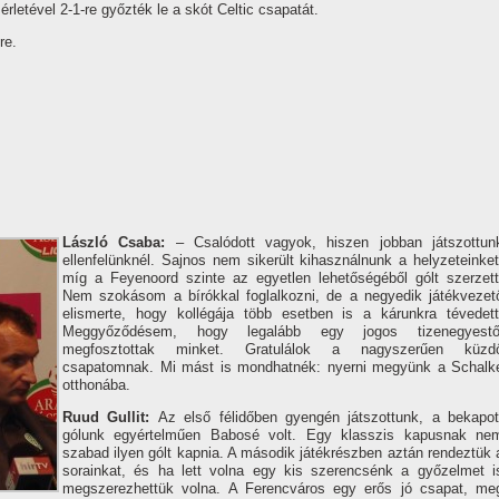
rletével 2-1-re győzték le a skót Celtic csapatát.
re.
László Csaba:
– Csalódott vagyok, hiszen jobban játszottun
ellenfelünknél. Sajnos nem sikerült kihasználnunk a helyzeteinket
mí­g a Feyenoord szinte az egyetlen lehetőségéből gólt szerzett
Nem szokásom a bí­rókkal foglalkozni, de a negyedik játékvezet
elismerte, hogy kollégája több esetben is a kárunkra tévedett
Meggyőződésem, hogy legalább egy jogos tizenegyestő
megfosztottak minket. Gratulálok a nagyszerűen küzd
csapatomnak. Mi mást is mondhatnék: nyerni megyünk a Schalk
otthonába.
Ruud Gullit:
Az első félidőben gyengén játszottunk, a bekapot
gólunk egyértelműen Babosé volt. Egy klasszis kapusnak ne
szabad ilyen gólt kapnia. A második játékrészben aztán rendeztük 
sorainkat, és ha lett volna egy kis szerencsénk a győzelmet i
megszerezhettük volna. A Ferencváros egy erős jó csapat, me