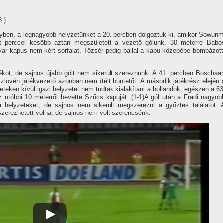
3.)
nyben, a legnagyobb helyzetünket a 20. percben dolgoztuk ki, amikor Sowunm
Hét perccel később aztán megszületett a vezető gólunk. 30 méterre Babo
yar kapus nem kért sorfalat, Tőzsér pedig ballal a kapu közepébe bombázott
átékot, de sajnos újabb gólt nem sikerült szereznünk. A 41. percben Boschaar
szlovén játékvezető azonban nem í­télt büntetőt. A második játékrész elején 
rleteken kí­vül igazi helyzetet nem tudtak kialakí­tani a hollandok, egészen a 63
z utóbbi 10 méterről bevette Szűcs kapuját. (1-1)A gól után a Fradi nagyob
 a helyzeteket, de sajnos nem sikerült megszerezni a győztes találatot. 
 szerezhetett volna, de sajnos nem volt szerencsénk.