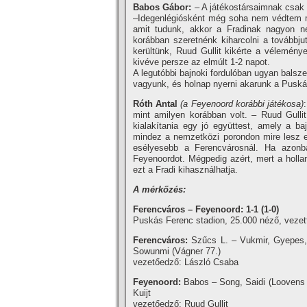
Babos Gábor:
– A játékostársaimnak csak 
–Idegenlégiósként még soha nem védtem mag
amit tudunk, akkor a Fradinak nagyon ne
korábban szeretnénk kiharcolni a továbbju
kerültünk, Ruud Gullit kikérte a vélemény
kivéve persze az elmúlt 1-2 napot.
A legutóbbi bajnoki fordulóban ugyan bals
vagyunk, és holnap nyerni akarunk a Puská
Róth Antal
(a Feyenoord korábbi játékosa)
mint amilyen korábban volt. – Ruud Gullit
kialakí­tania egy jó együttest, amely a 
mindez a nemzetközi porondon mire lesz 
esélyesebb a Ferencvárosnál. Ha azonb
Feyenoordot. Mégpedig azért, mert a holla
ezt a Fradi kihasználhatja.
A mérkőzés:
Ferencváros – Feyenoord: 1-1 (1-0)
Puskás Ferenc stadion, 25.000 néző, vezett
Ferencváros:
Szűcs L. – Vukmir, Gyepes, B
Sowunmi (Vágner 77.)
vezetőedző: László Csaba
Feyenoord:
Babos – Song, Saidi (Loovens 8
Kuijt
vezetőedző: Ruud Gullit