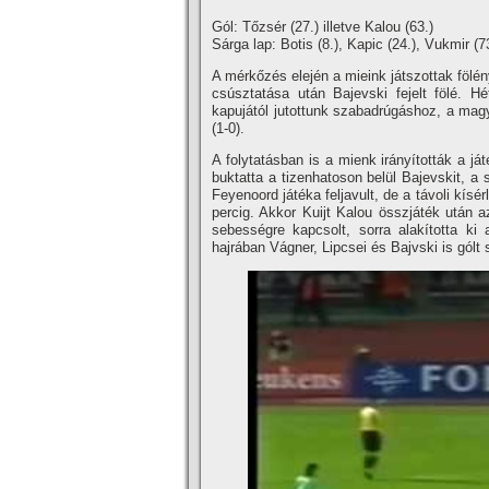
Gól: Tőzsér (27.) illetve Kalou (63.)
Sárga lap: Botis (8.), Kapic (24.), Vukmir (7
A mérkőzés elején a mieink játszottak fölé
csúsztatása után Bajevski fejelt fölé. 
kapujától jutottunk szabadrúgáshoz, a mag
(1-0).
A folytatásban is a mienk irányí­tották a j
buktatta a tizenhatoson belül Bajevskit, a 
Feyenoord játéka feljavult, de a távoli kí­sé
percig. Akkor Kuijt Kalou összjáték után a
sebességre kapcsolt, sorra alakí­totta ki
hajrában Vágner, Lipcsei és Bajvski is gólt