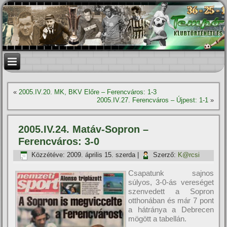
«
2005.IV.20. MK, BKV Előre – Ferencváros: 1-3
2005.IV.27. Ferencváros – Újpest: 1-1
»
2005.IV.24. Matáv-Sopron –
Ferencváros: 3-0
Közzétéve:
2009. április 15. szerda
|
Szerző:
K@rcsi
Csapatunk sajnos
súlyos, 3-0-ás vereséget
szenvedett a Sopron
otthonában és már 7 pont
a hátránya a Debrecen
mögött a tabellán.