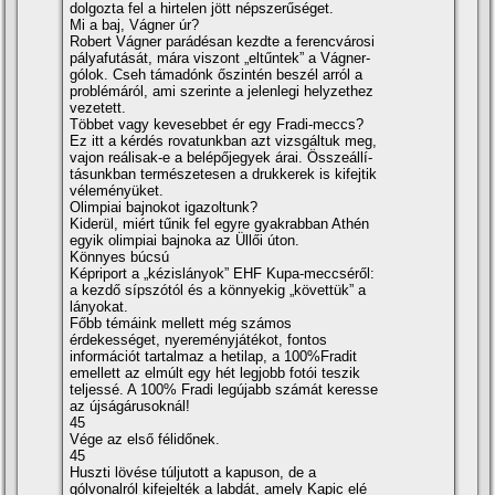
dolgozta fel a hirtelen jött népszerűséget.
Mi a baj, Vágner úr?
Robert Vágner parádésan kezdte a ferencvárosi
pályafutását, mára viszont „eltűntek” a Vágner-
gólok. Cseh támadónk őszintén beszél arról a
problémáról, ami szerinte a jelenlegi helyzethez
vezetett.
Többet vagy kevesebbet ér egy Fradi-meccs?
Ez itt a kérdés rovatunkban azt vizsgáltuk meg,
vajon reálisak-e a belépőjegyek árai. Összeállí­
tásunkban természetesen a drukkerek is kifejtik
véleményüket.
Olimpiai bajnokot igazoltunk?
Kiderül, miért tűnik fel egyre gyakrabban Athén
egyik olimpiai bajnoka az Üllői úton.
Könnyes búcsú
Képriport a „kézislányok” EHF Kupa-meccséről:
a kezdő sí­pszótól és a könnyekig „követtük” a
lányokat.
Főbb témáink mellett még számos
érdekességet, nyereményjátékot, fontos
információt tartalmaz a hetilap, a 100%Fradit
emellett az elmúlt egy hét legjobb fotói teszik
teljessé. A 100% Fradi legújabb számát keresse
az újságárusoknál!
45
Vége az első félidőnek.
45
Huszti lövése túljutott a kapuson, de a
gólvonalról kifejelték a labdát, amely Kapic elé