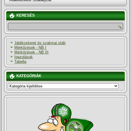
KERESÉS
Játékoskeret és szakmai stáb
Mérkőzések - NB I
Mérkőzések - NB III
Igazolások
Tabella
KATEGÓRIÁK
KATEGÓRIÁK