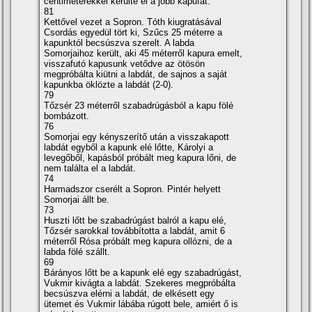
centiméterekkel kerülte el a jobb kapufát.
81
Kettővel vezet a Sopron. Tóth kiugratásával
Csordás egyedül tört ki, Szűcs 25 méterre a
kapunktól becsúszva szerelt. A labda
Somorjaihoz került, aki 45 méterről kapura emelt,
visszafutó kapusunk vetődve az ötösön
megpróbálta kiütni a labdát, de sajnos a saját
kapunkba öklözte a labdát (2-0).
79
Tőzsér 23 méterről szabadrúgásból a kapu fölé
bombázott.
76
Somorjai egy kényszerí­tő után a visszakapott
labdát egyből a kapunk elé lőtte, Károlyi a
levegőből, kapásból próbált meg kapura lőni, de
nem találta el a labdát.
74
Harmadszor cserélt a Sopron. Pintér helyett
Somorjai állt be.
73
Huszti lőtt be szabadrúgást balról a kapu elé,
Tőzsér sarokkal továbbí­totta a labdát, amit 6
méterről Rósa próbált meg kapura ollózni, de a
labda fölé szállt.
69
Bárányos lőtt be a kapunk elé egy szabadrúgást,
Vukmir kivágta a labdát. Szekeres megpróbálta
becsúszva elérni a labdát, de elkésett egy
ütemet és Vukmir lábába rúgott bele, amiért ő is