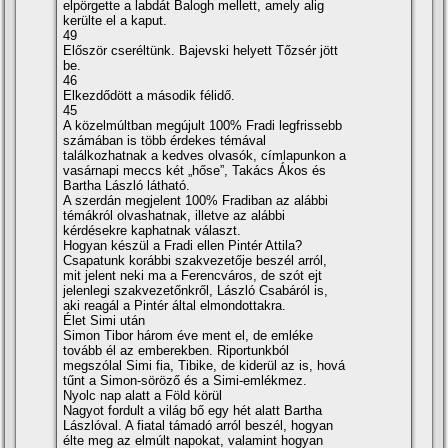
elpörgette a labdát Balogh mellett, amely alig
kerülte el a kaput.
49
Először cseréltünk. Bajevski helyett Tőzsér jött
be.
46
Elkezdődött a második félidő.
45
A közelmúltban megújult 100% Fradi legfrissebb
számában is több érdekes témával
találkozhatnak a kedves olvasók, cí­mlapunkon a
vasárnapi meccs két „hőse”, Takács Ákos és
Bartha László látható.
A szerdán megjelent 100% Fradiban az alábbi
témákról olvashatnak, illetve az alábbi
kérdésekre kaphatnak választ.
Hogyan készül a Fradi ellen Pintér Attila?
Csapatunk korábbi szakvezetője beszél arról,
mit jelent neki ma a Ferencváros, de szót ejt
jelenlegi szakvezetőnkről, László Csabáról is,
aki reagál a Pintér által elmondottakra.
Élet Simi után
Simon Tibor három éve ment el, de emléke
tovább él az emberekben. Riportunkból
megszólal Simi fia, Tibike, de kiderül az is, hová
tűnt a Simon-söröző és a Simi-emlékmez.
Nyolc nap alatt a Föld körül
Nagyot fordult a világ bő egy hét alatt Bartha
Lászlóval. A fiatal támadó arról beszél, hogyan
élte meg az elmúlt napokat, valamint hogyan