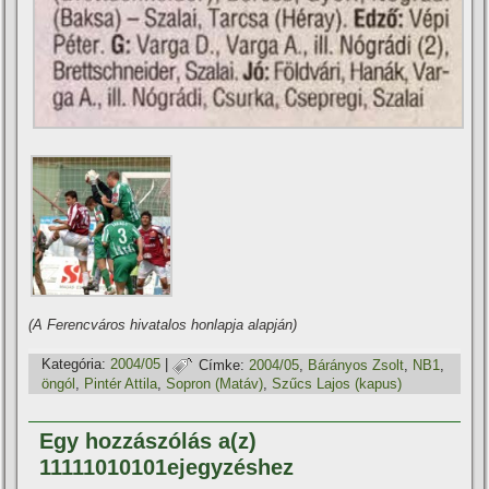
(A Ferencváros hivatalos honlapja alapján)
Kategória:
2004/05
|
Címke:
2004/05
,
Bárányos Zsolt
,
NB1
,
öngól
,
Pintér Attila
,
Sopron (Matáv)
,
Szűcs Lajos (kapus)
Egy hozzászólás a(z)
11111010101ejegyzéshez