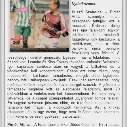
Nyilatkozatok:
Huszti Szabolcs:
– Pintér
Attila személye miatt
túlságosan felfújják ezt a
meccset. Érdekes dolog
lesz újra találkozni egykori
edzőnkkel, de mi mindentől
függetlenül úgy készülünk a
mérkőzésre, mint a többi
bajnokira, nincs bennünk
feszültség vagy félelem. A
feszültséget kí­vülről gerjesztik. Egészen más a feladatom, mint
ősszel volt. Leandro és Kiss György távozása, valamint Szkukalek
Igor sajnálatos sérülése után én vagyok a balhátvéd és a
védekezésre kell koncentrálnom. Csaba azt kérte tőlem, hogy
meccsenként két-három támadáshoz menjek előre legfeljebb,
nehogy hátul túlságosan kinyí­ljunk. Ezek után természetes, hogy
ritkábban kerülök helyzetbe és kevesebb gólt szerzek. Mí­g ősszel a
támadások segí­tése volt az elsődleges feladatom, most 70
százalékban a védekezésre kell koncentrálnom. Ez nem annyira
látványos, de a csapat szempontjából ugyanolyan fontos feladat.
Én nagyon szí­vesen játszom előre, de természetesen nekem is
tartanom kell magam a kidolgozott taktikához. Azt a kritikát
elfogadom, én is úgy érzem, hogy nem fejlődöm olyan ütemben,
mint kellene, de ezen igyekszem változtatni.
Pintér Attila:
– A Fradi tábor sokkal többet érdemel. –Ez a csapat