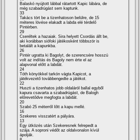
Balaskó nyújtott lábbal rátartott Kapic lábára, de
még szabadrúgást sem kaptunk.
33
Takács tört be a tizenhatoson belülre, de 15
méteres lövése elakadt a labda elé térdelő
Pintérben.
29
Cseréltek a hazaiak. Sira helyett Csordás állt be,
aki korábban siófoki játékosként többször is
betalált a kapunkba.
26
Pintér ugratta ki Bagolyt, de szerencsére hosszú
volt az indí­tás és Bagoly nem érte el az
alapvonal előtt a labdát.
24
Tóth könyökkel tarkón vágta Kapicot, a
játékvezető továbbengedte a játékot.
22
Huszti a tizenhatos jobb oldaláról ballal egyből
kapura csavarta a szabadrúgást, de Balogh
előrevetődve megfogta a labdát.
20
Szabó 25 méterről lőtt a kapu mellé.
16
Szekeres visszatért a pályára.
13
Egy ütközés után Szekeresnek felrepedt a
szája. A soproni védőt az oldalvonalon kí­vül
ápolják.
8