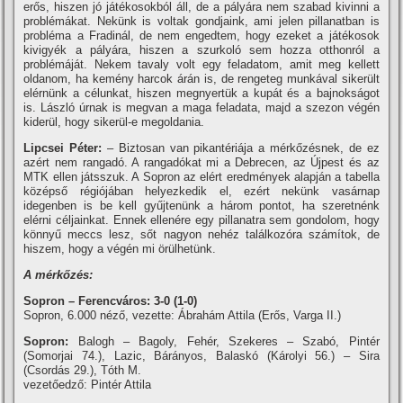
erős, hiszen jó játékosokból áll, de a pályára nem szabad kivinni a
problémákat. Nekünk is voltak gondjaink, ami jelen pillanatban is
probléma a Fradinál, de nem engedtem, hogy ezeket a játékosok
kivigyék a pályára, hiszen a szurkoló sem hozza otthonról a
problémáját. Nekem tavaly volt egy feladatom, amit meg kellett
oldanom, ha kemény harcok árán is, de rengeteg munkával sikerült
elérnünk a célunkat, hiszen megnyertük a kupát és a bajnokságot
is. László úrnak is megvan a maga feladata, majd a szezon végén
kiderül, hogy sikerül-e megoldania.
Lipcsei Péter:
– Biztosan van pikantériája a mérkőzésnek, de ez
azért nem rangadó. A rangadókat mi a Debrecen, az Újpest és az
MTK ellen játsszuk. A Sopron az elért eredmények alapján a tabella
középső régiójában helyezkedik el, ezért nekünk vasárnap
idegenben is be kell gyűjtenünk a három pontot, ha szeretnénk
elérni céljainkat. Ennek ellenére egy pillanatra sem gondolom, hogy
könnyű meccs lesz, sőt nagyon nehéz találkozóra számí­tok, de
hiszem, hogy a végén mi örülhetünk.
A mérkőzés:
Sopron – Ferencváros: 3-0 (1-0)
Sopron, 6.000 néző, vezette: Ábrahám Attila (Erős, Varga II.)
Sopron:
Balogh – Bagoly, Fehér, Szekeres – Szabó, Pintér
(Somorjai 74.), Lazic, Bárányos, Balaskó (Károlyi 56.) – Sira
(Csordás 29.), Tóth M.
vezetőedző: Pintér Attila