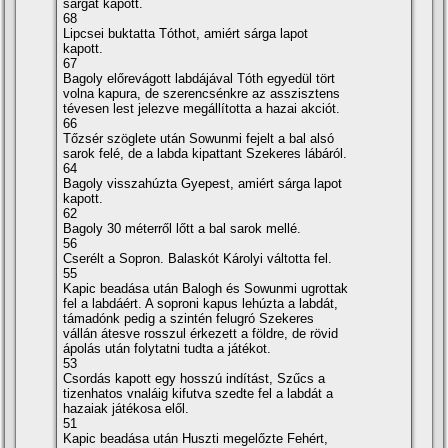
sárgát kapott.
68
Lipcsei buktatta Tóthot, amiért sárga lapot
kapott.
67
Bagoly előrevágott labdájával Tóth egyedül tört
volna kapura, de szerencsénkre az asszisztens
tévesen lest jelezve megállí­totta a hazai akciót.
66
Tőzsér szöglete után Sowunmi fejelt a bal alsó
sarok felé, de a labda kipattant Szekeres lábáról.
64
Bagoly visszahúzta Gyepest, amiért sárga lapot
kapott.
62
Bagoly 30 méterről lőtt a bal sarok mellé.
56
Cserélt a Sopron. Balaskót Károlyi váltotta fel.
55
Kapic beadása után Balogh és Sowunmi ugrottak
fel a labdáért. A soproni kapus lehúzta a labdát,
támadónk pedig a szintén felugró Szekeres
vállán átesve rosszul érkezett a földre, de rövid
ápolás után folytatni tudta a játékot.
53
Csordás kapott egy hosszú indí­tást, Szűcs a
tizenhatos vnaláig kifutva szedte fel a labdát a
hazaiak játékosa elől.
51
Kapic beadása után Huszti megelőzte Fehért,