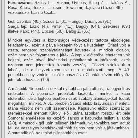
Ferencváros:
Szűcs L. – Vukmir, Gyepes, Balog Z. – Takács Á.,
Rósa, Kapic, Huszti – Lipcsei – Sowunmi, Bajevski (Tőzsér 49.)
vezetőedző: László Csaba
Gól: Csordás (40.), Szűcs L. (81. – öngól), Bárányos (91.)
Sárga lap: Lazic (4.), Pintér (41.), Bagoly (64.), Szekeres (69.)
illetve Kapic (44.), Lipcsei (68.), Balog Z. (86.)
Mindkét együttes a biztonságos védekezést tartotta elsõdleges
feladatának, ezért a pálya közepén folyt a küzdelem. Óriási volt a
csata, rengeteg szabálytalanságot követtek el mindkét oldalon,
ezért nem volt folyamatos a játék. A kapuk elõterébe lehetetlen volt
bejutni, ezért távoli lövésekkel próbákoztak a játékosok, ezek
azonban nem jelentettek komoly veszélyt. Többet birtokoltuk a
labdát, de a helyzetekben ez nem mutatkozott meg. A 40.
percekben egy védelmi hibát kihasználva Csordás révén elõnyhöz
jutottak a hazaiak (1-0).
A második 45 percben sokkal nyí­ltabban játszottunk, az egyenlí­tés
érdekében. A soproniak próbáltak kiszorí­tani minket a kapu
elõterébõl, de a legtöbb esetben csak szabálytalanságokkal tudtak
megállí­tani minket. A 81. percben Szûcs elõbb bravúrosan mentett,
utána viszont nem volt szerencséje. Kapusunk elõbb szenzációs
ütemérzékkel mentett Károlyi elõl, utána azonban rosszul ért bele
Somorjai emelésébe és kezérõl sajnos a kapunkba hullott a labda
(2-0). A második gól után teljesen kitámadtunk, továbbra sem adtuk
fel, de veszélyes beadásoknál több sajnos nem volt a játékunkban.
A harmadik gól az utolsó pillanatokban esett.