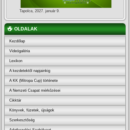
Tapolca, 2027. január 9.
OLDALAK
Kezdőlap
Videógaléria
Lexikon
A kezdetektől napjainkig
A KK (Mitropa Cup) története
A Nemzeti Csapat mérkőzései
Cikktár
Könyvek, füzetek, újságok
Szerkesztőség
Adatkezelési Szabályzat