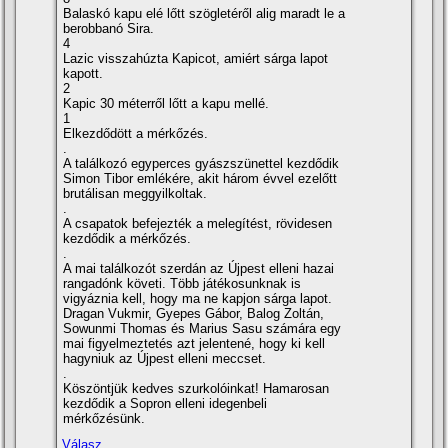
Balaskó kapu elé lőtt szögletéről alig maradt le a
berobbanó Sira.
4
Lazic visszahúzta Kapicot, amiért sárga lapot
kapott.
2
Kapic 30 méterről lőtt a kapu mellé.
1
Elkezdődött a mérkőzés.
.
A találkozó egyperces gyászszünettel kezdődik
Simon Tibor emlékére, akit három évvel ezelőtt
brutálisan meggyilkoltak.
.
A csapatok befejezték a melegí­tést, rövidesen
kezdődik a mérkőzés.
.
A mai találkozót szerdán az Újpest elleni hazai
rangadónk követi. Több játékosunknak is
vigyáznia kell, hogy ma ne kapjon sárga lapot.
Dragan Vukmir, Gyepes Gábor, Balog Zoltán,
Sowunmi Thomas és Marius Sasu számára egy
mai figyelmeztetés azt jelentené, hogy ki kell
hagyniuk az Újpest elleni meccset.
.
Köszöntjük kedves szurkolóinkat! Hamarosan
kezdődik a Sopron elleni idegenbeli
mérkőzésünk.
Válasz