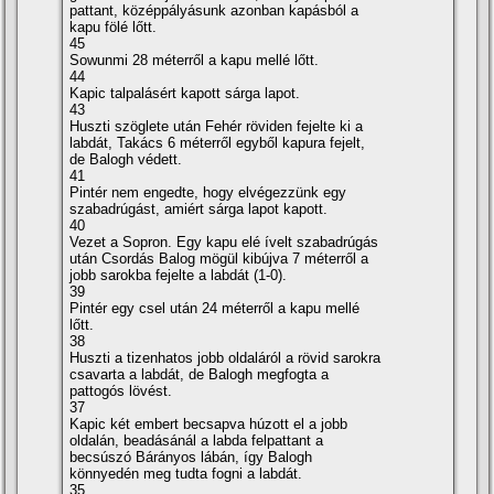
pattant, középpályásunk azonban kapásból a
kapu fölé lőtt.
45
Sowunmi 28 méterről a kapu mellé lőtt.
44
Kapic talpalásért kapott sárga lapot.
43
Huszti szöglete után Fehér röviden fejelte ki a
labdát, Takács 6 méterről egyből kapura fejelt,
de Balogh védett.
41
Pintér nem engedte, hogy elvégezzünk egy
szabadrúgást, amiért sárga lapot kapott.
40
Vezet a Sopron. Egy kapu elé í­velt szabadrúgás
után Csordás Balog mögül kibújva 7 méterről a
jobb sarokba fejelte a labdát (1-0).
39
Pintér egy csel után 24 méterről a kapu mellé
lőtt.
38
Huszti a tizenhatos jobb oldaláról a rövid sarokra
csavarta a labdát, de Balogh megfogta a
pattogós lövést.
37
Kapic két embert becsapva húzott el a jobb
oldalán, beadásánál a labda felpattant a
becsúszó Bárányos lábán, í­gy Balogh
könnyedén meg tudta fogni a labdát.
35