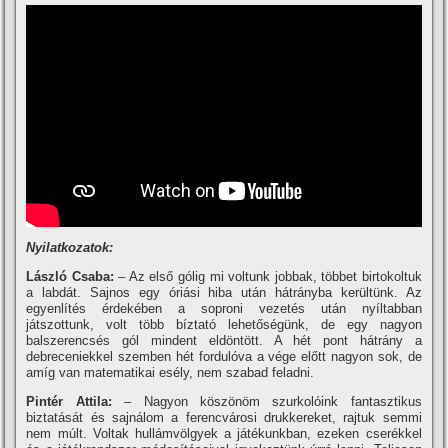
Nyilatkozatok:
László Csaba:
– Az első gólig mi voltunk jobbak, többet birtokoltuk
a labdát. Sajnos egy óriási hiba után hátrányba kerültünk. Az
egyenlí­tés érdekében a soproni vezetés után nyí­ltabban
játszottunk, volt több bí­ztató lehetőségünk, de egy nagyon
balszerencsés gól mindent eldöntött. A hét pont hátrány a
debreceniekkel szemben hét fordulóva a vége előtt nagyon sok, de
amí­g van matematikai esély, nem szabad feladni.
Pintér Attila:
– Nagyon köszönöm szurkolóink fantasztikus
biztatását és sajnálom a ferencvárosi drukkereket, rajtuk semmi
nem múlt. Voltak hullámvölgyek a játékunkban, ezeken cserékkel