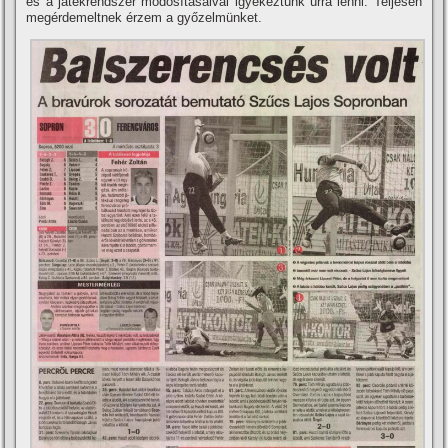
és a játékrendszer módosí­tásaival igyekeztünk úrrá lenni. Teljesen
megérdemeltnek érzem a győzelmünket.