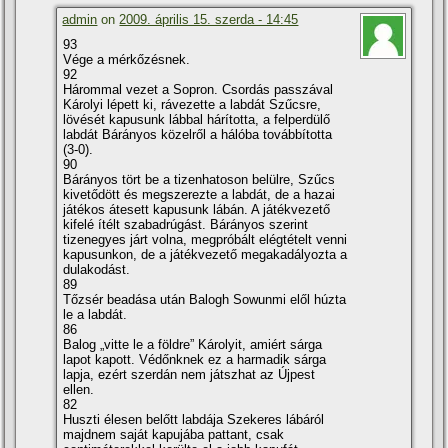
admin
on
2009. április 15. szerda - 14:45
93
Vége a mérkőzésnek.
92
Hárommal vezet a Sopron. Csordás passzával
Károlyi lépett ki, rávezette a labdát Szűcsre,
lövését kapusunk lábbal hárí­totta, a felperdülő
labdát Bárányos közelről a hálóba továbbí­totta
(3-0).
90
Bárányos tört be a tizenhatoson belülre, Szűcs
kivetődött és megszerezte a labdát, de a hazai
játékos átesett kapusunk lábán. A játékvezető
kifelé í­télt szabadrúgást. Bárányos szerint
tizenegyes járt volna, megpróbált elégtételt venni
kapusunkon, de a játékvezető megakadályozta a
dulakodást.
89
Tőzsér beadása után Balogh Sowunmi elől húzta
le a labdát.
86
Balog „vitte le a földre” Károlyit, amiért sárga
lapot kapott. Védőnknek ez a harmadik sárga
lapja, ezért szerdán nem játszhat az Újpest
ellen.
82
Huszti élesen belőtt labdája Szekeres lábáról
majdnem saját kapujába pattant, csak