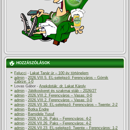
HOZZÁSZÓLÁSOK
Felucci
-
Lakat Tanár úr – 100 év történelem
admin
-
2026.VIII.5. EL-selejtező: Ferencváros – Górnik
Zabrze: 1-0
Lovas Gábor
-
Anekdoták: dr. Lakat Károly
admin
-
Játékoskeret és szakmai stáb – 2026/27
admin
-
2026.VIII.2. Ferencváros – Vasas: 0-0
admin
-
2026.VIII.2. Ferencváros – Vasas: 0-0
admin
-
2026.VII.30. EL-selejtező: Ferencváros – Twente: 2-2
admin
-
Botka Endre
admin
-
Bamidele Yusuf
admin
-
2026.VII.26. Paks – Ferencváros: 4-2
admin
-
2026.VII.26. Paks – Ferencváros: 4-2
admin
-
2026.VII.23. EL-selejtező: Twente – Ferencváros: 1-2