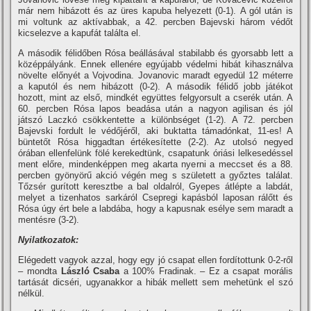
már nem hibázott és az üres kapuba helyezett (0-1). A gól után is
mi voltunk az aktí­vabbak, a 42. percben Bajevski három védőt
kicselezve a kapufát találta el.
A második félidőben Rósa beállásával stabilabb és gyorsabb lett a
középpályánk. Ennek ellenére egyújabb védelmi hibát kihasználva
növelte előnyét a Vojvodina. Jovanovic maradt egyedül 12 méterre
a kaputól és nem hibázott (0-2). A második félidő jobb játékot
hozott, mint az első, mindkét együttes felgyorsult a cserék után. A
60. percben Rósa lapos beadása után a nagyon agilisan és jól
játszó Laczkó csökkentette a különbséget (1-2). A 72. percben
Bajevski fordult le védőjéről, aki buktatta támadónkat, 11-es! A
büntetőt Rósa higgadtan értékesí­tette (2-2). Az utolsó negyed
órában ellenfelünk fölé kerekedtünk, csapatunk óriási lelkesedéssel
ment előre, mindenképpen meg akarta nyerni a meccset és a 88.
percben gyönyörű akció végén meg s született a győztes találat.
Tőzsér gurí­tott keresztbe a bal oldalról, Gyepes átlépte a labdát,
melyet a tizenhatos sarkáról Csepregi kapásból laposan rálőtt és
Rósa úgy ért bele a labdába, hogy a kapusnak esélye sem maradt a
mentésre (3-2).
Nyilatkozatok:
Elégedett vagyok azzal, hogy egy jó csapat ellen fordí­tottunk 0-2-ről
– mondta
László Csaba
a 100% Fradinak. – Ez a csapat morális
tartását dicséri, ugyanakkor a hibák mellett sem mehetünk el szó
nélkül.