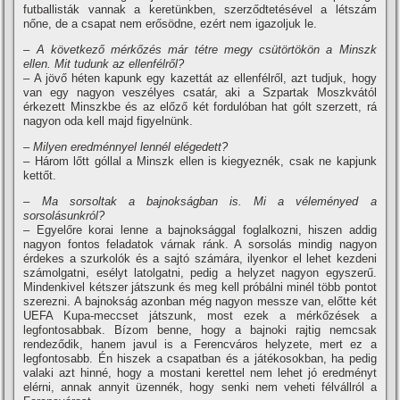
futballisták vannak a keretünkben, szerződtetésével a létszám
nőne, de a csapat nem erősödne, ezért nem igazoljuk le.
– A következő mérkőzés már tétre megy csütörtökön a Minszk
ellen. Mit tudunk az ellenfélről?
– A jövő héten kapunk egy kazettát az ellenfélről, azt tudjuk, hogy
van egy nagyon veszélyes csatár, aki a Szpartak Moszkvától
érkezett Minszkbe és az előző két fordulóban hat gólt szerzett, rá
nagyon oda kell majd figyelnünk.
– Milyen eredménnyel lennél elégedett?
– Három lőtt góllal a Minszk ellen is kiegyeznék, csak ne kapjunk
kettőt.
– Ma sorsoltak a bajnokságban is. Mi a véleményed a
sorsolásunkról?
– Egyelőre korai lenne a bajnoksággal foglalkozni, hiszen addig
nagyon fontos feladatok várnak ránk. A sorsolás mindig nagyon
érdekes a szurkolók és a sajtó számára, ilyenkor el lehet kezdeni
számolgatni, esélyt latolgatni, pedig a helyzet nagyon egyszerű.
Mindenkivel kétszer játszunk és meg kell próbálni minél több pontot
szerezni. A bajnokság azonban még nagyon messze van, előtte két
UEFA Kupa-meccset játszunk, most ezek a mérkőzések a
legfontosabbak. Bí­zom benne, hogy a bajnoki rajtig nemcsak
rendeződik, hanem javul is a Ferencváros helyzete, mert ez a
legfontosabb. Én hiszek a csapatban és a játékosokban, ha pedig
valaki azt hinné, hogy a mostani kerettel nem lehet jó eredményt
elérni, annak annyit üzennék, hogy senki nem veheti félvállról a