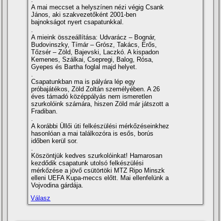
A mai meccset a helyszí­nen nézi végig Csank
János, aki szakvezetőként 2001-ben
bajnokságot nyert csapatunkkal.
.
A mieink összeállí­tása: Udvarácz – Bognár,
Budovinszky, Tí­már – Grósz, Takács, Erős,
Tőzsér – Zöld, Bajevski, Laczkó. A kispadon
Kemenes, Szálkai, Csepregi, Balog, Rósa,
Gyepes és Bartha foglal majd helyet.
.
Csapatunkban ma is pályára lép egy
próbajátékos, Zöld Zoltán személyében. A 26
éves támadó középpályás nem ismeretlen
szurkolóink számára, hiszen Zöld már játszott a
Fradiban.
.
A korábbi Üllői úti felkészülési mérkőzéseinkhez
hasonlóan a mai találkozóra is esős, borús
időben kerül sor.
.
Köszöntjük kedves szurkolóinkat! Hamarosan
kezdődik csapatunk utolsó felkészülési
mérkőzése a jövő csütörtöki MTZ Ripo Minszk
elleni UEFA Kupa-meccs előtt. Mai ellenfelünk a
Vojvodina gárdája.
Válasz