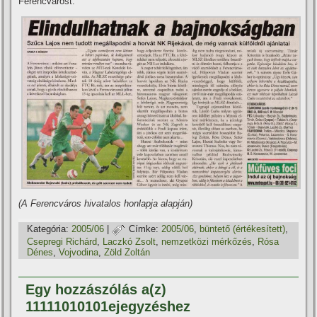
Ferencvárost.
(A Ferencváros hivatalos honlapja alapján)
Kategória:
2005/06
|
Címke:
2005/06
,
büntető (értékesí­tett)
,
Csepregi Richárd
,
Laczkó Zsolt
,
nemzetközi mérkőzés
,
Rósa
Dénes
,
Vojvodina
,
Zöld Zoltán
Egy hozzászólás a(z)
11111010101ejegyzéshez