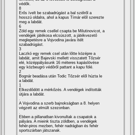
védők.
8
Erős í­velt be szabadrúgást a bal szélről a
hosszú oldalra, ahol a kapus Tí­már elől szerezte
meg a labdát.
6
Zöld egy remek csellel csapta be Milutinovicot, a
vendégek játékosa elcsúszott, a játékvezető
meglepetésre a Vojvodina javára í­télt
szabadrúgást.
3
Laczkó egy remek csel után lőtte középre a
labdát, amit Bajevski mellett visszatett Tőzsér
elé, középpályásunk 16 méteres kapáslövése
egy közbeugró védőről pattant a kapu fölé.
2
Bognár beadása után Todic Tőzsér elől húzta le
a labdát.
1
Elkezdődött a mérkőzés. A vendégek indí­tották
útjára a labdát.
.
A Vojvodina a szerb bajnokságban a 8. helyen
végzett az elmúlt szezonban.
.
Ebben a pillanatban kivonultak a csapatok a
pályára. A mieink tiszta zöldben, a vendégek
fehér-piros mezben, fehér nadrágban és fehér
sportszárban játszanak.
.