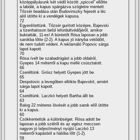
középpályásunk két védő között „spiccel” ellőtte
a labdát, a kapus spárgázva szögletre mentett.
Tőzsér beadása után Budovinszky fejesét a léc
alól ütötte ki a vendégek kapusa.
72
Egyenlí­tettünk. Tőzsér gurí­tott középre, Bajevski
a tizenhatoson belül lefordultvédőjéről, amikor
buktatták, 11-es! A büntetőt Rósa laposan a jobb
sarokba lőtte (2-2). A kapus jó irányba vetődött,
de nem tudott védeni. A reklamáló Popovic sárga
lapot kapott.
70
Rósa í­velt be szabadrúgást a jobb oldalról,
Gyepes 14 méterről a kapu mellé csúsztatott.
66
Cseréltünk. Grósz helyett Gyepes jött be.
65
Despotovic a levegőben ellökte Bajevskit, amiért
sárga lapot kapott.
64
Cseréltünk. Laczkó helyett Bartha állt be.
63
Balog 22 méteres lövését a jobb sarok elől ütötte
ki a kapus.
60
Csökkentettük a különbséget. Rósa adott be
laposan a jobb szélről és az egész meccsen
nagyon jó teljesí­tményt nyújtó Laczkó 13
méterről kapásból a hálóba lőtt (1-2).
59