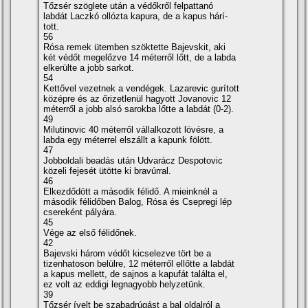
Tőzsér szöglete után a védőkről felpattanó
labdát Laczkó ollózta kapura, de a kapus hárí­
tott.
56
Rósa remek ütemben szöktette Bajevskit, aki
két védőt megelőzve 14 méterről lőtt, de a labda
elkerülte a jobb sarkot.
54
Kettővel vezetnek a vendégek. Lazarevic gurí­tott
középre és az őrizetlenül hagyott Jovanovic 12
méterről a jobb alsó sarokba lőtte a labdát (0-2).
49
Milutinovic 40 méterről vállalkozott lövésre, a
labda egy méterrel elszállt a kapunk fölött.
47
Jobboldali beadás után Udvarácz Despotovic
közeli fejesét ütötte ki bravúrral.
46
Elkezdődött a második félidő. A mieinknél a
második félidőben Balog, Rósa és Csepregi lép
csereként pályára.
45
Vége az első félidőnek.
42
Bajevski három védőt kicselezve tört be a
tizenhatoson belülre, 12 méterről ellőtte a labdát
a kapus mellett, de sajnos a kapufát találta el,
ez volt az eddigi legnagyobb helyzetünk.
39
Tőzsér í­velt be szabadrúgást a bal oldalról a