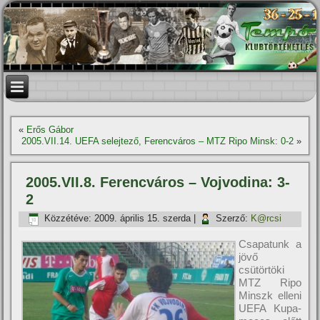
«
Erős Gábor
2005.VII.14. UEFA selejtező, Ferencváros – MTZ Ripo Minsk: 0-2
»
2005.VII.8. Ferencváros – Vojvodina: 3-
2
Közzétéve:
2009. április 15. szerda
|
Szerző:
K@rcsi
Csapatunk a
jövő
csütörtöki
MTZ Ripo
Minszk elleni
UEFA Kupa-