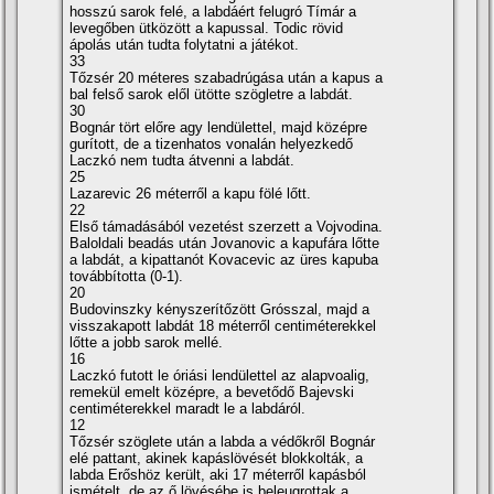
hosszú sarok felé, a labdáért felugró Tí­már a
levegőben ütközött a kapussal. Todic rövid
ápolás után tudta folytatni a játékot.
33
Tőzsér 20 méteres szabadrúgása után a kapus a
bal felső sarok elől ütötte szögletre a labdát.
30
Bognár tört előre agy lendülettel, majd középre
gurí­tott, de a tizenhatos vonalán helyezkedő
Laczkó nem tudta átvenni a labdát.
25
Lazarevic 26 méterről a kapu fölé lőtt.
22
Első támadásából vezetést szerzett a Vojvodina.
Baloldali beadás után Jovanovic a kapufára lőtte
a labdát, a kipattanót Kovacevic az üres kapuba
továbbí­totta (0-1).
20
Budovinszky kényszerí­tőzött Grósszal, majd a
visszakapott labdát 18 méterről centiméterekkel
lőtte a jobb sarok mellé.
16
Laczkó futott le óriási lendülettel az alapvoalig,
remekül emelt középre, a bevetődő Bajevski
centiméterekkel maradt le a labdáról.
12
Tőzsér szöglete után a labda a védőkről Bognár
elé pattant, akinek kapáslövését blokkolták, a
labda Erőshöz került, aki 17 méterről kapásból
ismételt, de az ő lövésébe is beleugrottak a