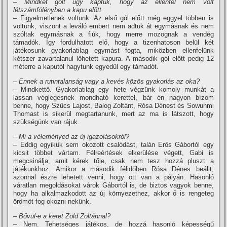
– Mindkét gólt úgy kaptuk, hogy az ellenfél nem volt
létszámfölényben a kapu előtt.
– Figyelmetlenek voltunk. Az első gól előtt még eggyel többen is
voltunk, viszont a leváló embert nem adtuk át egymásnak és nem
szóltak egymásnak a fiúk, hogy merre mozognak a vendég
támadók. Így fordulhatott elő, hogy a tizenhatoson belül két
játékosunk gyakorlatilag egymást fogta, miközben ellenfelünk
kétszer zavartalanul lőhetett kapura. A második gól előtt pedig 12
méterre a kaputól hagytunk egyedül egy támadót.
– Ennek a rutintalanság vagy a kevés közös gyakorlás az oka?
– Mindkettő. Gyakorlatilag egy hete végzünk komoly munkát a
lassan véglegesnek mondható kerettel, bár én nagyon bí­zom
benne, hogy Szűcs Lajost, Balog Zoltánt, Rósa Dénest és Sowunmi
Thomast is sikerül megtartanunk, mert az ma is látszott, hogy
szükségünk van rájuk.
– Mi a véleményed az új igazolásokról?
– Eddig egyikük sem okozott csalódást, talán Erős Gábortól egy
kicsit többet vártam. Félreértések elkerülése végett, Gabi is
megcsinálja, amit kérek tőle, csak nem tesz hozzá pluszt a
játékunkhoz. Amikor a második félidőben Rósa Dénes beállt,
azonnal észre lehetett venni, hogy ott van a pályán. Hasonló
váratlan megoldásokat várok Gábortól is, de biztos vagyok benne,
hogy ha alkalmazkodott az új környezethez, akkor ő is rengeteg
örömöt fog okozni nekünk.
– Bővül-e a keret Zöld Zoltánnal?
– Nem. Tehetséges játékos, de hozzá hasonló képességű