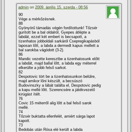
admin
on
2009. április 15. szerda - 08:56
90
Vége a mérkőzésnek.
88
Gyönyörű támadás végén fordí­tottunk! Tőzsér
gurí­tott be a bal oldalról, Gyepes átlépte a
labdát, ezzel két embert is becsapott, a
tizenhatos jobboldali sarkáról Csepregikapásból
laposan lőtt, a labda a dermedt kapus mellett a
bal sarokba vágódott (3-2).
86
Mandic vezette keresztbe a tizenhatosunk előtt
a labdát, majd ballal lőtt, a labda egy méterrel
elkerülte a jobb felső sarkot.
82
Despotovic tört be a tizenhatosunkon belülre,
majd amikor lőni készült, a becsúszó
Budovinszky a lábát találta el, Despotovic pedig
a kapu mellé lőtt. Szerencsére a játékvezető
kirúgást í­télt.
76
Covic 15 méterről alig lőtt a bal felső sarok
mellé.
74
Tőzsér buktatta ellenfelét, amiért sárga lapot
kapott.
73
Bedobás után Rósa elé került a labda