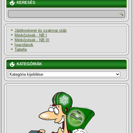
KERESÉS
Játékoskeret és szakmai stáb
Mérkőzések - NB I
Mérkőzések - NB III
Igazolások
Tabella
KATEGÓRIÁK
KATEGÓRIÁK