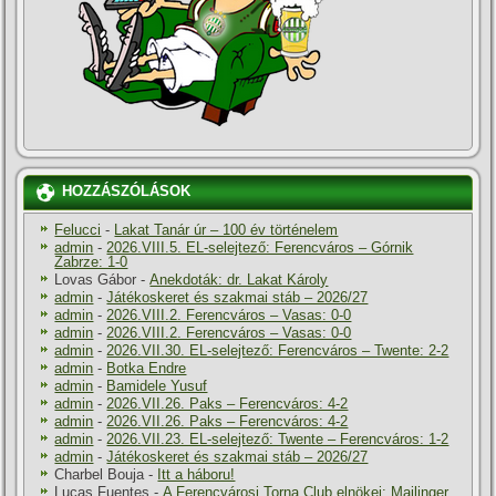
HOZZÁSZÓLÁSOK
Felucci
-
Lakat Tanár úr – 100 év történelem
admin
-
2026.VIII.5. EL-selejtező: Ferencváros – Górnik
Zabrze: 1-0
Lovas Gábor
-
Anekdoták: dr. Lakat Károly
admin
-
Játékoskeret és szakmai stáb – 2026/27
admin
-
2026.VIII.2. Ferencváros – Vasas: 0-0
admin
-
2026.VIII.2. Ferencváros – Vasas: 0-0
admin
-
2026.VII.30. EL-selejtező: Ferencváros – Twente: 2-2
admin
-
Botka Endre
admin
-
Bamidele Yusuf
admin
-
2026.VII.26. Paks – Ferencváros: 4-2
admin
-
2026.VII.26. Paks – Ferencváros: 4-2
admin
-
2026.VII.23. EL-selejtező: Twente – Ferencváros: 1-2
admin
-
Játékoskeret és szakmai stáb – 2026/27
Charbel Bouja
-
Itt a háboru!
Lucas Fuentes
-
A Ferencvárosi Torna Club elnökei: Mailinger