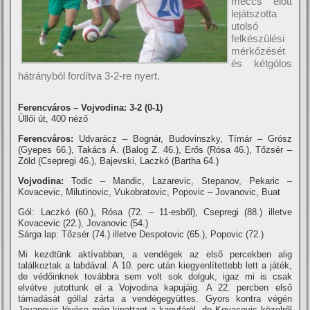
meccs előtt
lejátszotta
utolsó
felkészülési
mérkőzését
és kétgólos
hátrányból fordí­tva 3-2-re nyert.
Ferencváros – Vojvodina: 3-2 (0-1)
Üllői út, 400 néző
Ferencváros:
Udvarácz – Bognár, Budovinszky, Tí­már – Grósz
(Gyepes 66.), Takács Á. (Balog Z. 46.), Erős (Rósa 46.), Tőzsér –
Zöld (Csepregi 46.), Bajevski, Laczkó (Bartha 64.)
Vojvodina:
Todic – Mandic, Lazarevic, Stepanov, Pekaric –
Kovacevic, Milutinovic, Vukobratovic, Popovic – Jovanovic, Buat
Gól: Laczkó (60.), Rósa (72. – 11-esből), Csepregi (88.) illetve
Kovacevic (22.), Jovanovic (54.)
Sárga lap: Tőzsér (74.) illetve Despotovic (65.), Popovic (72.)
Mi kezdtünk aktí­vabban, a vendégek az első percekben alig
találkoztak a labdával. A 10. perc után kiegyenlí­tettebb lett a játék,
de védőinknek továbbra sem volt sok dolguk, igaz mi is csak
elvétve jutottunk el a Vojvodina kapujáig. A 22. percben első
támadását góllal zárta a vendégegyüttes. Gyors kontra végén
Jovanovic lövése még kipattant a kapufáról, de Kovacevic közelről