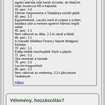
egyéni alakí­tás után került ziccerbe, de hibázott,
majd Jovánczai lőtt a kapusba.
33. perc: 1-0
Vámosi megszerezte a Tatabánya vezető gólját.
40. perc: 1-1
Egyenlí­tettünk. Laczkó ment el szépen a szélen,
beadása után a menteni igyekvő Vámosi öngólt
vétett.
45. perc: 1-1
Nem változott az állás, 1-1-el zárult a félidő.
46. perc: 1-1
A második félidőben Ferencz helyett Medgyesi
folytatja.
70. perc: 1-1
Eddig inkább mezőnyjáték folyik a pályán.
71. perc: 2-1
Újra vezetnek a hazaiak.
76. perc: 2-2
Laczkó kiegyenlí­tett.
90. perc: 2-2
Nem változott az eredmény, 2-2-t játszottunk
Tatabányán.
Válasz
Vélemény, hozzászólás?