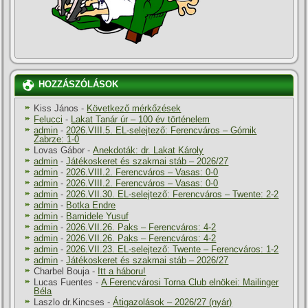
HOZZÁSZÓLÁSOK
Kiss János
-
Következő mérkőzések
Felucci
-
Lakat Tanár úr – 100 év történelem
admin
-
2026.VIII.5. EL-selejtező: Ferencváros – Górnik
Zabrze: 1-0
Lovas Gábor
-
Anekdoták: dr. Lakat Károly
admin
-
Játékoskeret és szakmai stáb – 2026/27
admin
-
2026.VIII.2. Ferencváros – Vasas: 0-0
admin
-
2026.VIII.2. Ferencváros – Vasas: 0-0
admin
-
2026.VII.30. EL-selejtező: Ferencváros – Twente: 2-2
admin
-
Botka Endre
admin
-
Bamidele Yusuf
admin
-
2026.VII.26. Paks – Ferencváros: 4-2
admin
-
2026.VII.26. Paks – Ferencváros: 4-2
admin
-
2026.VII.23. EL-selejtező: Twente – Ferencváros: 1-2
admin
-
Játékoskeret és szakmai stáb – 2026/27
Charbel Bouja
-
Itt a háboru!
Lucas Fuentes
-
A Ferencvárosi Torna Club elnökei: Mailinger
Béla
Laszlo dr.Kincses
-
Átigazolások – 2026/27 (nyár)