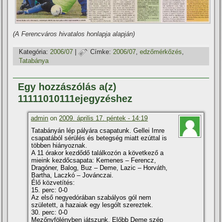
(A Ferencváros hivatalos honlapja alapján)
Kategória:
2006/07
|
Címke:
2006/07
,
edzőmérkőzés
,
Tatabánya
Egy hozzászólás a(z)
11111010111ejegyzéshez
admin
on
2009. április 17. péntek - 14:19
Tatabányán lép pályára csapatunk. Gellei Imre
csapatából sérülés és betegség miatt ezúttal is
többen hiányoznak.
A 11 órakor kezdődő találkozón a következő a
mieink kezdőcsapata: Kemenes – Ferencz,
Dragóner, Balog, Buz – Deme, Lazic – Horváth,
Bartha, Laczkó – Jovánczai.
Élő közvetí­tés:
15. perc: 0-0
Az első negyedórában szabályos gól nem
született, a hazaiak egy lesgólt szereztek.
30. perc: 0-0
Mezőnyfölényben játszunk. Előbb Deme szép