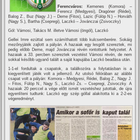
Ferencváros:
Kemenes (Komora) –
Ferencz (Medgyesi), Dragóner (Rédei),
Balog Z., Buz (Nagy J.) – Deme (Fitos), Lazic (Fülöp N.) – Horváth
(Nagy S.), Bartha (Csepregi), Laczkó – Jovánczai (Zsivoczky)
Gól: Vámosi, Takács M. illetve Vámosi (öngól), Laczkó
Gellei Imre ezúttal sem számí­thatott több kulcsemberére. Sokáig
mezőnyjáték zajlott a pályán. A hazaiak egy lesgólt szereztek, mi
pedig előbb Deme, majd Jovánczai révén rontottunk helyzetet. A
hazaiak a 33. percben szereztek vezetést Vámosi révén, de nem
sokkal később ugyanő talált a saját kapujába Laczkó beadása után.
1-1-el fordultak a csapatok, a találkozóra a folytatásban is a
kiegyenlí­tett játék volt a jellemző. Az utolsó félórában az alábbi
csapat volt a pályán: Komora – Medgyesi, Rédei, Balog Z., Nagy J.
– Fitos, Fülöp N., Nagy S., Laczkó Zs. – Csepregi, Zsivoczky. A
hazaiak 20 perccel a vége előtt ismét vezetéshez jutottak, de újra
egyenlí­teni tudtunk: Laczkó egy szép góllal alakí­totta ki a 2-2-es
végeredményt.