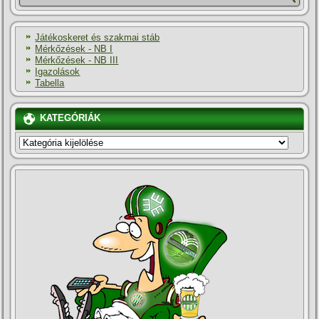
Játékoskeret és szakmai stáb
Mérkőzések - NB I
Mérkőzések - NB III
Igazolások
Tabella
KATEGÓRIÁK
KATEGÓRIÁK