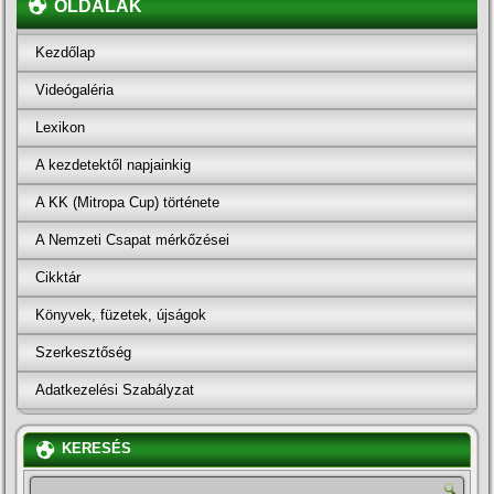
OLDALAK
Kezdőlap
Videógaléria
Lexikon
A kezdetektől napjainkig
A KK (Mitropa Cup) története
A Nemzeti Csapat mérkőzései
Cikktár
Könyvek, füzetek, újságok
Szerkesztőség
Adatkezelési Szabályzat
KERESÉS