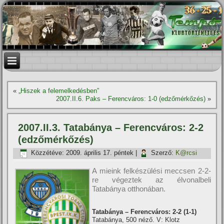
«
„Hiszek a felemelkedésben”
2007.II.6. Paks – Ferencváros: 1-0 (edzőmérkőzés)
»
2007.II.3. Tatabánya – Ferencváros: 2-2
(edzőmérkőzés)
Közzétéve:
2009. április 17. péntek
|
Szerző:
K@rcsi
A mieink felkészülési meccsen 2-2-
re végeztek az élvonalbeli
Tatabánya otthonában.
Tatabánya – Ferencváros: 2-2 (1-1)
Tatabánya, 500 néző. V: Klotz