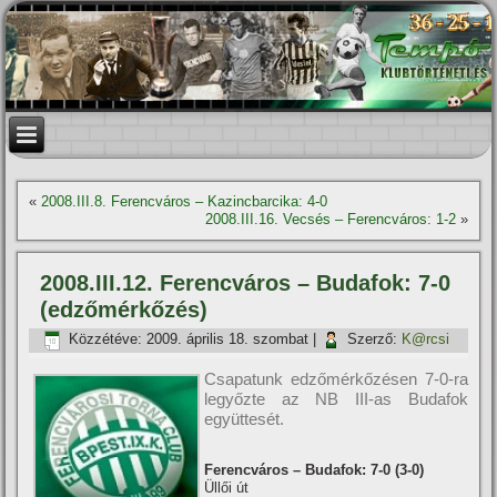
«
2008.III.8. Ferencváros – Kazincbarcika: 4-0
2008.III.16. Vecsés – Ferencváros: 1-2
»
2008.III.12. Ferencváros – Budafok: 7-0
(edzőmérkőzés)
Közzétéve:
2009. április 18. szombat
|
Szerző:
K@rcsi
Csapatunk edzőmérkőzésen 7-0-ra
legyőzte az NB III-as Budafok
együttesét.
Ferencváros – Budafok: 7-0 (3-0)
Üllői út