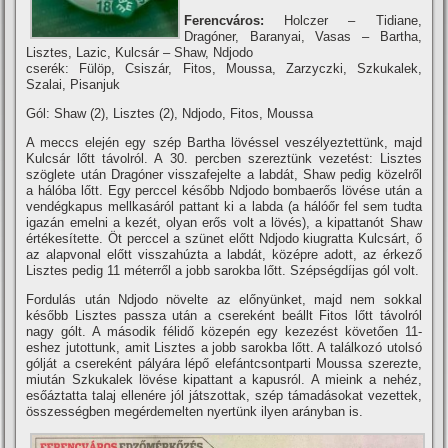
Ferencváros:
Holczer – Tidiane,
Dragóner, Baranyai, Vasas – Bartha,
Lisztes, Lazic, Kulcsár – Shaw, Ndjodo
cserék: Fülöp, Csiszár, Fitos, Moussa, Zarzyczki, Szkukalek,
Szalai, Pisanjuk
Gól: Shaw (2), Lisztes (2), Ndjodo, Fitos, Moussa
A meccs elején egy szép Bartha lövéssel veszélyeztettünk, majd
Kulcsár lőtt távolról. A 30. percben szereztünk vezetést: Lisztes
szöglete után Dragóner visszafejelte a labdát, Shaw pedig közelről
a hálóba lőtt. Egy perccel később Ndjodo bombaerős lövése után a
vendégkapus mellkasáról pattant ki a labda (a hálóőr fel sem tudta
igazán emelni a kezét, olyan erős volt a lövés), a kipattanót Shaw
értékesí­tette. Öt perccel a szünet előtt Ndjodo kiugratta Kulcsárt, ő
az alapvonal előtt visszahúzta a labdát, középre adott, az érkező
Lisztes pedig 11 méterről a jobb sarokba lőtt. Szépségdí­jas gól volt.
Fordulás után Ndjodo növelte az előnyünket, majd nem sokkal
később Lisztes passza után a csereként beállt Fitos lőtt távolról
nagy gólt. A második félidő közepén egy kezezést követően 11-
eshez jutottunk, amit Lisztes a jobb sarokba lőtt. A találkozó utolsó
gólját a csereként pályára lépő elefántcsontparti Moussa szerezte,
miután Szkukalek lövése kipattant a kapusról. A mieink a nehéz,
esőáztatta talaj ellenére jól játszottak, szép támadásokat vezettek,
összességben megérdemelten nyertünk ilyen arányban is.