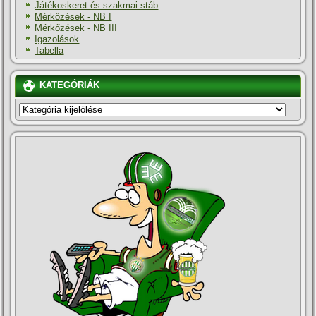
Játékoskeret és szakmai stáb
Mérkőzések - NB I
Mérkőzések - NB III
Igazolások
Tabella
KATEGÓRIÁK
KATEGÓRIÁK