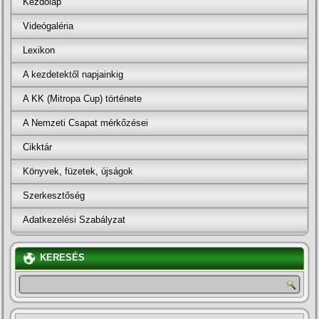
Kezdőlap
Videógaléria
Lexikon
A kezdetektől napjainkig
A KK (Mitropa Cup) története
A Nemzeti Csapat mérkőzései
Cikktár
Könyvek, füzetek, újságok
Szerkesztőség
Adatkezelési Szabályzat
KERESÉS