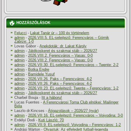
HOZZÁSZÓLÁSOK
Felucci
-
Lakat Tanár úr – 100 év történelem
admin
-
2026.VIII.5. EL-selejtező: Ferencváros – Górnik
Zabrze: 1-0
Lovas Gábor
-
Anekdoták: dr. Lakat Károly
admin
-
Játékoskeret és szakmai stáb – 2026/27
admin
-
2026.VIII.2. Ferencváros – Vasas: 0-0
admin
-
2026.VIII.2. Ferencváros – Vasas: 0-0
admin
-
2026.VII.30. EL-selejtező: Ferencváros – Twente: 2-2
admin
-
Botka Endre
admin
-
Bamidele Yusuf
admin
-
2026.VII.26. Paks – Ferencváros: 4-2
admin
-
2026.VII.26. Paks – Ferencváros: 4-2
admin
-
2026.VII.23. EL-selejtező: Twente – Ferencváros: 1-2
admin
-
Játékoskeret és szakmai stáb – 2026/27
Charbel Bouja
-
Itt a háboru!
Lucas Fuentes
-
A Ferencvárosi Torna Club elnökei: Mailinger
Béla
Laszlo dr.Kincses
-
Átigazolások – 2026/27 (nyár)
admin
-
2026.VII.16. EL-selejtező: Ferencváros – Vojvodina: 3-0
Erdélyi Dodi
-
Kuti László: 70
admin
-
2026.VII.9. EL-selejtező: Vojvodina – Ferencváros: 1-2
Andrási Márton
-
Olvastuk: Az elfeledett futball-legenda