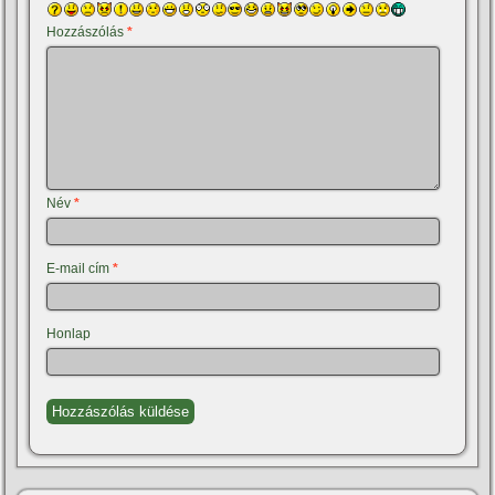
Hozzászólás
*
Név
*
E-mail cím
*
Honlap