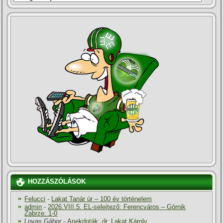
HOZZÁSZÓLÁSOK
Felucci
-
Lakat Tanár úr – 100 év történelem
admin
-
2026.VIII.5. EL-selejtező: Ferencváros – Górnik
Zabrze: 1-0
Lovas Gábor
-
Anekdoták: dr. Lakat Károly