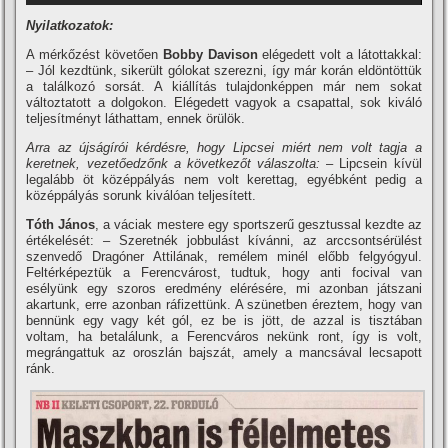
Nyilatkozatok:
A mérkőzést követően
Bobby Davison
elégedett volt a látottakkal:
– Jól kezdtünk, sikerült gólokat szerezni, í­gy már korán eldöntöttük
a találkozó sorsát. A kiállí­tás tulajdonképpen már nem sokat
változtatott a dolgokon. Elégedett vagyok a csapattal, sok kiváló
teljesí­tményt láthattam, ennek örülök.
Arra az újságí­rói kérdésre, hogy Lipcsei miért nem volt tagja a
keretnek, vezetőedzőnk a következőt válaszolta:
– Lipcsein kí­vül
legalább öt középpályás nem volt kerettag, egyébként pedig a
középpályás sorunk kiválóan teljesí­tett.
Tóth János
, a váciak mestere egy sportszerű gesztussal kezdte az
értékelését: – Szeretnék jobbulást kí­vánni, az arccsontsérülést
szenvedő Dragóner Attilának, remélem minél előbb felgyógyul.
Feltérképeztük a Ferencvárost, tudtuk, hogy anti focival van
esélyünk egy szoros eredmény elérésére, mi azonban játszani
akartunk, erre azonban ráfizettünk. A szünetben éreztem, hogy van
bennünk egy vagy két gól, ez be is jött, de azzal is tisztában
voltam, ha betalálunk, a Ferencváros nekünk ront, í­gy is volt,
megrángattuk az oroszlán bajszát, amely a mancsával lecsapott
ránk.