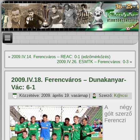
«
2009.IV.14. Ferencváros – REAC: 0-1 (edzőmérkőzés)
2009.IV.26. ESMTK – Ferencváros: 0-3
»
2009.IV.18. Ferencváros – Dunakanyar-
Vác: 6-1
Közzétéve:
2009. április 19. vasárnap
|
Szerző:
K@rcsi
A négy
gólt szerző
Ferenczi