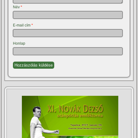
Név
*
E-mail cím
*
Honlap