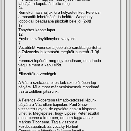
labdáját a kapufa állí­totta meg.
24
Remekül használjuk ki a helyzeteinket. Ferenczi
a második lehetőségét is belőtte, Wedgbury
jobboldali beadásába piszkált bele jól (2-0)!
17
Tányéros kapott lapot.
12
Enyhe mezőnyfölényben vagyunk.
7
Vezetünk! Ferenczi a jobb alsó sarokba gurí­totta
a Zsivoczky buktatásért megí­télt büntetőt (1-0)!
3
Ferenczi lepődött meg egy beadáson, de a labda
végül elment a kapu előtt.
1
Elkezdték a vendégek.
.
A Vác a szokásos piros-kék szerelésében lép
pályára. Mi a most már szokásosnak mondható
tiszta zöldben játszunk.
.
A Ferenczi-Robertson támadókettőssel lépünk
pályára a Vác elleni bajnokin. Paul Shaw
visszatért ugyan, de egyelőre csak a kispadra
ülhet le. Meglepetés, hogy Lipcsei Péter ezúttal
sincs benne a keretben, de nem tagja annak
Márkus Tibor sem. Tagja viszont a
kezdőcsapatnak Zsivoczky Norbert.
Csapatunk a következőképpen kezdi a