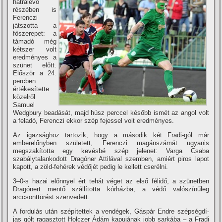
hátralévő
részében is
Ferenczi
játszotta a
főszerepet: a
támadó még
kétszer volt
eredményes a
szünet előtt.
Először a 24.
percben
értékesí­tette
közelről
Samuel
Wedgbury beadását, majd húsz perccel később ismét az angol volt
a feladó, Ferenczi ekkor szép fejessel volt eredményes.
Az igazsághoz tartozik, hogy a második két Fradi-gól már
emberelőnyben született, Ferenczi magánszámát ugyanis
megszakí­totta egy kevésbé szép jelenet: Varga Csaba
szabálytalankodott Dragóner Attilával szemben, amiért piros lapot
kapott, a zöld-fehérek védőjét pedig le kellett cserélni.
3–0-s hazai előnnyel ért tehát véget az első félidő, a szünetben
Dragónert mentő szállí­totta kórházba, a védő valószí­nűleg
arccsonttörést szenvedett.
A fordulás után szépí­tettek a vendégek, Gáspár Endre szépségdí­
jas gólt ragasztott Holczer Ádám kapujának jobb sarkába – a Fradi