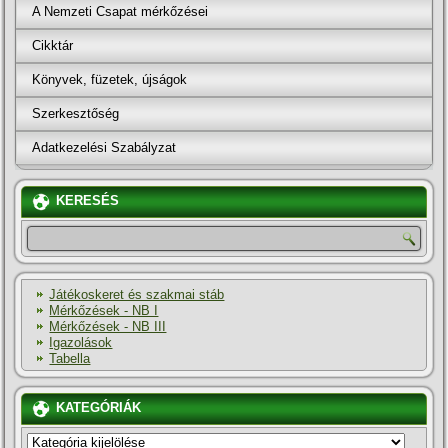
A Nemzeti Csapat mérkőzései
Cikktár
Könyvek, füzetek, újságok
Szerkesztőség
Adatkezelési Szabályzat
KERESÉS
Játékoskeret és szakmai stáb
Mérkőzések - NB I
Mérkőzések - NB III
Igazolások
Tabella
KATEGÓRIÁK
KATEGÓRIÁK