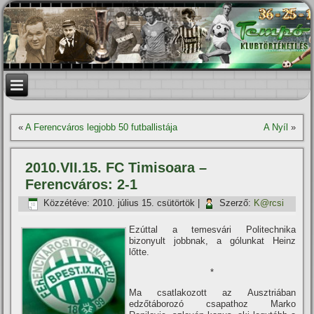
«
A Ferencváros legjobb 50 futballistája
A Nyí­l
»
2010.VII.15. FC Timisoara –
Ferencváros: 2-1
Közzétéve:
2010. július 15. csütörtök
|
Szerző:
K@rcsi
Ezúttal a temesvári Politechnika
bizonyult jobbnak, a gólunkat Heinz
lőtte.
*
Ma csatlakozott az Ausztriában
edzőtáborozó csapathoz Marko