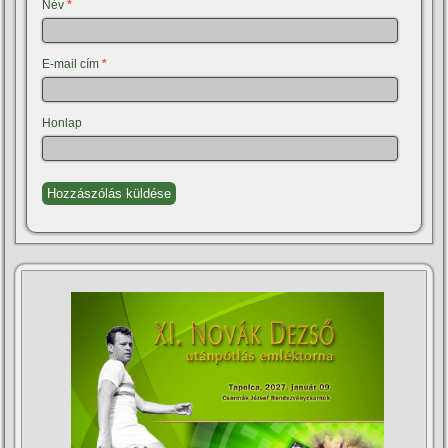
Név
*
E-mail cím
*
Honlap