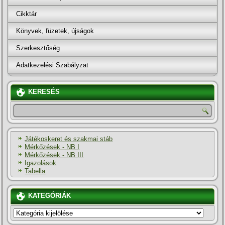
Cikktár
Könyvek, füzetek, újságok
Szerkesztőség
Adatkezelési Szabályzat
KERESÉS
Játékoskeret és szakmai stáb
Mérkőzések - NB I
Mérkőzések - NB III
Igazolások
Tabella
KATEGÓRIÁK
KATEGÓRIÁK