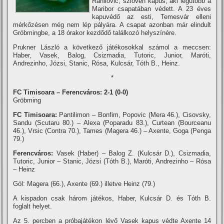
Ranilovic, szlovén kapus, aki legutóbb a
Maribor csapatában védett. A 23 éves
kapuvédő az esti, Temesvár elleni
mérkőzésen még nem lép pályára. A csapat azonban már elindult
Gröbmingbe, a 18 órakor kezdődő találkozó helyszí­nére.
Prukner László a következő játékosokkal számol a meccsen:
Haber, Vasek, Balog, Csizmadia, Tutoric, Junior, Maróti,
Andrezinho, Józsi, Stanic, Rósa, Kulcsár, Tóth B., Heinz.
*
FC Timisoara – Ferencváros: 2-1 (0-0)
Gröbming
FC Timisoara:
Pantilimon – Bonfim, Popovic (Mera 46.), Cisovsky,
Sandu (Scutaru 80.) – Alexa (Poparadu 83.), Curtean (Bourceanu
46.), Vrsic (Contra 70.), Tames (Magera 46.) – Axente, Goga (Penga
79.)
Ferencváros:
Vasek (Haber) – Balog Z. (Kulcsár D.), Csizmadia,
Tutoric, Junior – Stanic, Józsi (Tóth B.), Maróti, Andrezinho – Rósa
– Heinz
Gól: Magera (66.), Axente (69.) illetve Heinz (79.)
A kispadon csak három játékos, Haber, Kulcsár D. és Tóth B.
foglalt helyet.
Az 5. percben a próbajátékon lévő Vasek kapus védte Axente 14