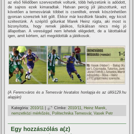
az első félidőben szervezettek voltunk, több helyzetünk is adódott,
de sajnos ezek kimaradtak. Hatvan percig jól játszottunk, ezt
követően a temesváriak többet is cseréltek, ennek köszönhetően
gyorsan szereztek két gólt. Ekkor már kezdtünk fáradni, egy kicsit
szétestünk. A szépí­tő gólunkat Marek Heinz rúgta, aki most is
bizonyí­totta, hogy remek játékos, fizikálisan nincs még jó
állapotban. A vereséggel nem lehetek elégedett, de a látottakkal
igen, amit kértem, azt megoldották a játékosok.
(A Ferencváros és a Temesvár hivatalos honlapja és az üllői129.hu
alapján)
Kategória:
2010/11
|
Címke:
2010/11
,
Heinz Marek
,
nemzetközi mérkőzés
,
Politechnika Temesvár
,
Vasek Petr
Egy hozzászólás a(z)