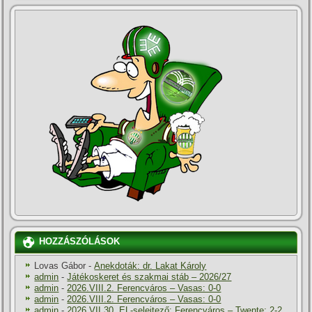
HOZZÁSZÓLÁSOK
Lovas Gábor
-
Anekdoták: dr. Lakat Károly
admin
-
Játékoskeret és szakmai stáb – 2026/27
admin
-
2026.VIII.2. Ferencváros – Vasas: 0-0
admin
-
2026.VIII.2. Ferencváros – Vasas: 0-0
admin
-
2026.VII.30. EL-selejtező: Ferencváros – Twente: 2-2