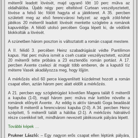
méterről leadott lövését, majd ugyanő lőtt 10 perc múlva az
oldalhálóba. Újabb négy perc elteltével Curtean veszélyeztetett,
lövése a felső léc fölött hagyta el a játékteret. A 35. percben
született meg az első ferencvárosi helyzet: az egyik zöld-fehér
játékos 20 méterről leadott lövését mentette szögletre a románok
kapuvédője. A félidő utolsó percében Goga lépett ki, de védőink
blokkolták a lövését.
A szünetben három poszton is változtatott a román csapat mestere.
A II. félidő 3. percében Heinz szabadrúgását védte Pantilimon
kapus. Hat perc múlva ismét a cseh csatár veszélyeztetett, ezúttal
20 méterről tette próbára a 23 esztendős román portást. A 17.
percben Axente cselezi át magát több emberen, de a kaputól tí­z
méterre Vasek akadályozza meg, hogy lőjjön.
A mérkőzés első 60 perce kiegyenlí­tett küzdelmet hozott a román
csapat ellen, aztán három perc alatt eldőlt a mérkőzés.
A 21. percben egy szögletrúgást követően Magera talált 6 méterről
a kapuba (1-0), majd három perc múlva már kettőre növelte a
románok előnyét Axente. Az eddig is aktí­v támadó Goga beadását
fejelte 8 méterről a ferencvárosi kapuba (2-0). A 34. percben Heinz
szépí­tett, 5 méterről talált a hálóba (2-1). A mérkőzés hátralévő
része cserékkel telt, mindhárom nevezett játékosunk pályára lépett.
További képek …
Prukner László:
– Egy nagyon erős csapat ellen léptünk pályára,