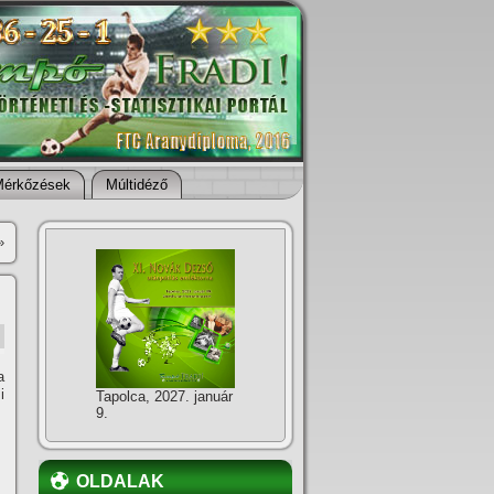
Mérkőzések
Múltidéző
»
a
i
Tapolca, 2027. január
9.
OLDALAK