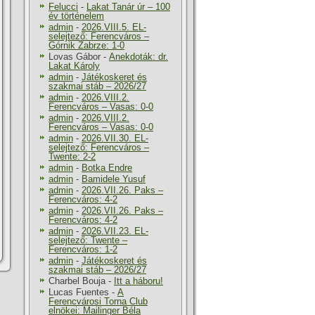
Felucci
-
Lakat Tanár úr – 100
év történelem
admin
-
2026.VIII.5. EL-
selejtező: Ferencváros –
Górnik Zabrze: 1-0
Lovas Gábor
-
Anekdoták: dr.
Lakat Károly
admin
-
Játékoskeret és
szakmai stáb – 2026/27
admin
-
2026.VIII.2.
Ferencváros – Vasas: 0-0
admin
-
2026.VIII.2.
Ferencváros – Vasas: 0-0
admin
-
2026.VII.30. EL-
selejtező: Ferencváros –
Twente: 2-2
admin
-
Botka Endre
admin
-
Bamidele Yusuf
admin
-
2026.VII.26. Paks –
Ferencváros: 4-2
admin
-
2026.VII.26. Paks –
Ferencváros: 4-2
admin
-
2026.VII.23. EL-
selejtező: Twente –
Ferencváros: 1-2
admin
-
Játékoskeret és
szakmai stáb – 2026/27
Charbel Bouja
-
Itt a háboru!
Lucas Fuentes
-
A
Ferencvárosi Torna Club
elnökei: Mailinger Béla