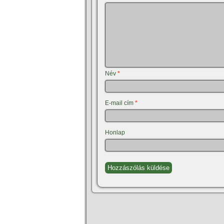
Név
*
E-mail cím
*
Honlap