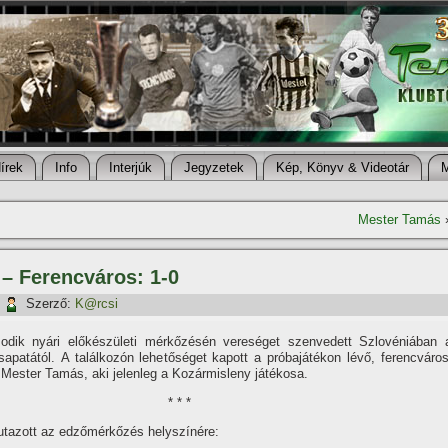
í­rek
Info
Interjúk
Jegyzetek
Kép, Könyv & Videotár
Mester Tamás
 – Ferencváros: 1-0
|
Szerző:
K@rcsi
dik nyári előkészületi mérkőzésén vereséget szenvedett Szlovéniában 
apatától. A találkozón lehetőséget kapott a próbajátékon lévő, ferencváros
Mester Tamás, aki jelenleg a Kozármisleny játékosa.
* * *
 utazott az edzőmérkőzés helyszí­nére: