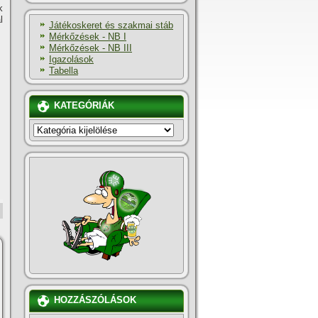
k
l
Játékoskeret és szakmai stáb
Mérkőzések - NB I
Mérkőzések - NB III
Igazolások
Tabella
KATEGÓRIÁK
KATEGÓRIÁK
HOZZÁSZÓLÁSOK