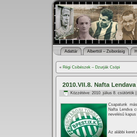
Adattár
Alberttól – Zsiborásig
H
«
Régi Csibészek – Dzurják Csöpi
2010.VII.8. Nafta Lendava
Közzétéve:
2010. július 8. csütörtök
Csapatunk máso
Nafta Lendva cs
nevelésű kapus 
Az alábbi keret