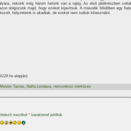
lyára, nekünk még három hetünk van a rajtig. Az első játékrészben volta
 azon dolgozunk majd, hogy ezeket kijaví­tsuk. A második félidőben egy fiata
átszott, helyzeteink is akadtak, de ezeket nem tudtuk kihasználni.
ői129.hu alapján)
Mester Tamás
,
Nafta Lendava
,
nemzetközi mérkőzés
ötelező mezőket
*
karakterrel jelöltük