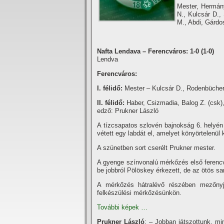
Mester, Hermány
N., Kulcsár D.,
M., Abdi, Gárdo
Nafta Lendava – Ferencváros: 1-0 (1-0)
Lendva
Ferencváros:
I. félidő:
Mester – Kulcsár D., Rodenbücher, 
II. félidő:
Haber, Csizmadia, Balog Z. (csk),
edző: Prukner László
A tí­zcsapatos szlovén bajnokság 6. helyé
vétett egy labdát el, amelyet könyörtelenül 
A szünetben sort cserélt Prukner mester.
A gyenge szí­nvonalú mérkőzés első ferencv
be jobbról Pölöskey érkezett, de az ötös sar
A mérkőzés hátralévő részében mezőnyjá
felkészülési mérkőzésünkön.
További képek …
Prukner László
: – Jobban játszottunk, mi