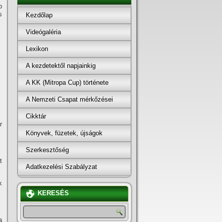
p
s
Kezdőlap
Videógaléria
Lexikon
A kezdetektől napjainkig
A KK (Mitropa Cup) története
A Nemzeti Csapat mérkőzései
Cikktár
r
Könyvek, füzetek, újságok
Szerkesztőség
t
Adatkezelési Szabályzat
k
KERESÉS
a