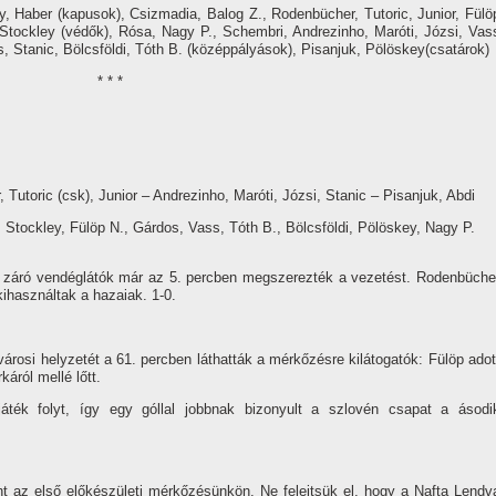
, Haber (kapusok), Csizmadia, Balog Z., Rodenbücher, Tutoric, Junior, Fülö
 Stockley (védők), Rósa, Nagy P., Schembri, Andrezinho, Maróti, Józsi, Vas
s, Stanic, Bölcsföldi, Tóth B. (középpályások), Pisanjuk, Pölöskey(csatárok)
* * *
Tutoric (csk), Junior – Andrezinho, Maróti, Józsi, Stanic – Pisanjuk, Abdi
 Stockley, Fülöp N., Gárdos, Vass, Tóth B., Bölcsföldi, Pölöskey, Nagy P.
n záró vendéglátók már az 5. percben megszerezték a vezetést. Rodenbüche
kihasználtak a hazaiak. 1-0.
árosi helyzetét a 61. percben láthatták a mérkőzésre kilátogatók: Fülöp adot
káról mellé lőtt.
ték folyt, í­gy egy góllal jobbnak bizonyult a szlovén csapat a ásodi
nt az első előkészületi mérkőzésünkön. Ne felejtsük el, hogy a Nafta Lendv