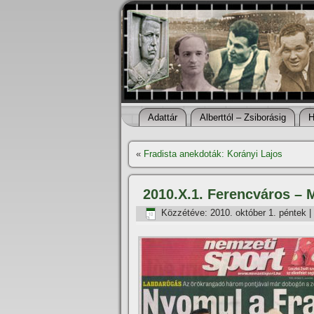
Adattár
Alberttól – Zsiborásig
H
«
Fradista anekdoták: Korányi Lajos
2010.X.1. Ferencváros – 
Közzétéve:
2010. október 1. péntek
|