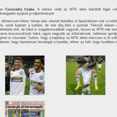
ban
Csizmadia Csaba
. A rutinos védő az MTK ellen bekötött fejjel vol
angadón nyújtott jó teljesí­tményét.
tétmeccsen kilenc hónap után sikerült betalálni. A fejsérülésem már a múlté
mre, ezért kaptam a turbánt, de már alig látni a nyomát. Fekszik nekem 
lehetünk elöl, de hátul is magabiztosabbak vagyunk, hiszen az MTK-nak se
stanra összeszoktunk hátul, egyre nagyobb az önbizalmunk, kellemes gondj
óner is visszatér. Tudom, hogy a kapitány az MTK elleni meccsen is itt volt
 benne, hogy hamarosan beválogat a keretbe, ehhez az kell, hogy továbbra i