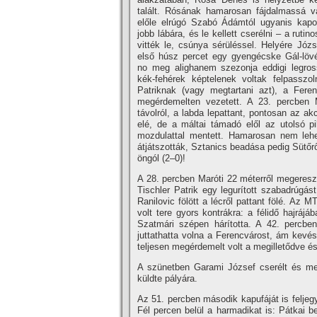
talált. Rósának hamarosan fájdalmassá vá
előle elrúgó Szabó Ádámtól ugyanis kapo
jobb lábára, és le kellett cserélni – a ruti
vitték le, csúnya sérüléssel. Helyére Józs
első húsz percet egy gyengécske Gál-löv
no meg alighanem szezonja eddigi legros
kék-fehérek képtelenek voltak felpasszol
Patriknak (vagy megtartani azt), a Ferenc
megérdemelten vezetett. A 23. percben Mi
távolról, a labda lepattant, pontosan az a
elé, de a máltai támadó elől az utolsó p
mozdulattal mentett. Hamarosan nem lehe
átjátszották, Sztanics beadása pedig Sütőrő
öngól (2–0)!
A 28. percben Maróti 22 méterről megereszte
Tischler Patrik egy legurí­tott szabadrúgá
Ranilovic fölött a lécről pattant fölé. Az 
volt tere gyors kontrákra: a félidő hajrájá
Szatmári szépen hárí­totta. A 42. percbe
juttathatta volna a Ferencvárost, ám kevés
teljesen megérdemelt volt a megilletődve é
A szünetben Garami József cserélt és meg
küldte pályára.
Az 51. percben második kapufáját is feljegy
Fél percen belül a harmadikat is: Pátkai be