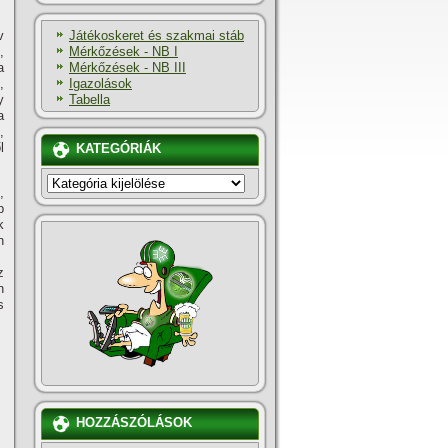
Játékoskeret és szakmai stáb
v
Mérkőzések - NB I
,
Mérkőzések - NB III
a
Igazolások
,
Tabella
y
a
,
l
KATEGÓRIÁK
KATEGÓRIÁK
,
p
k
n
z
n
s
HOZZÁSZÓLÁSOK