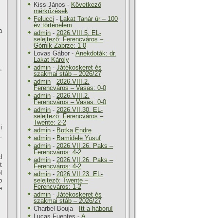
Kiss János
-
Következő
mérkőzések
Felucci
-
Lakat Tanár úr – 100
év történelem
a
admin
-
2026.VIII.5. EL-
selejtező: Ferencváros –
Górnik Zabrze: 1-0
Lovas Gábor
-
Anekdoták: dr.
Lakat Károly
admin
-
Játékoskeret és
,
szakmai stáb – 2026/27
admin
-
2026.VIII.2.
Ferencváros – Vasas: 0-0
admin
-
2026.VIII.2.
Ferencváros – Vasas: 0-0
admin
-
2026.VII.30. EL-
selejtező: Ferencváros –
Twente: 2-2
i
admin
-
Botka Endre
,
admin
-
Bamidele Yusuf
admin
-
2026.VII.26. Paks –
Ferencváros: 4-2
d
admin
-
2026.VII.26. Paks –
t
Ferencváros: 4-2
l
admin
-
2026.VII.23. EL-
b
selejtező: Twente –
Ferencváros: 1-2
e
admin
-
Játékoskeret és
szakmai stáb – 2026/27
Charbel Bouja
-
Itt a háboru!
Lucas Fuentes
-
A