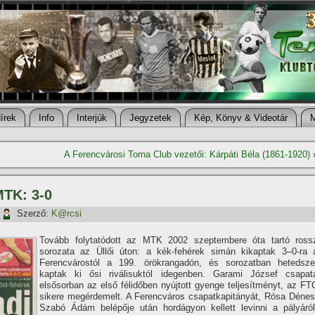
í­rek
Info
Interjúk
Jegyzetek
Kép, Könyv & Videotár
A Ferencvárosi Torna Club vezetői: Kárpáti Béla (1861-1920)
MTK: 3-0
Szerző:
K@rcsi
Tovább folytatódott az MTK 2002 szeptembere óta tartó ross
sorozata az Üllői úton: a kék-fehérek simán kikaptak 3–0-ra 
Ferencvárostól a 199. örökrangadón, és sorozatban hetedsze
kaptak ki ősi riválisuktól idegenben. Garami József csapat
elsősorban az első félidőben nyújtott gyenge teljesí­tményt, az FT
sikere megérdemelt. A Ferencváros csapatkapitányát, Rósa Dénes
Szabó Ádám belépője után hordágyon kellett levinni a pályáról