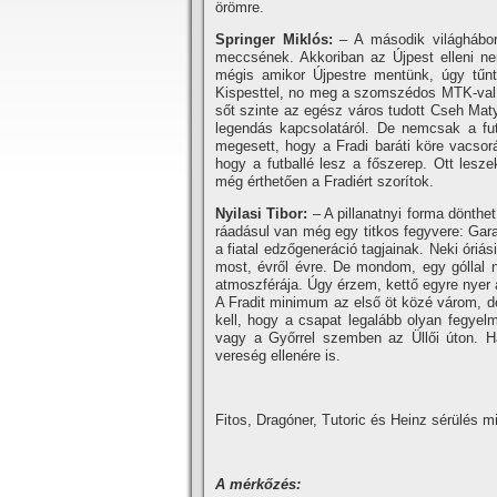
örömre.
Springer Miklós:
– A második világháború
meccsének. Akkoriban az Újpest elleni ne
mégis amikor Újpestre mentünk, úgy tűnt
Kispesttel, no meg a szomszédos MTK-val.
sőt szinte az egész város tudott Cseh Mat
legendás kapcsolatáról. De nemcsak a futb
megesett, hogy a Fradi baráti köre vacsor
hogy a futballé lesz a főszerep. Ott lesz
még érthetően a Fradiért szorí­tok.
Nyilasi Tibor:
– A pillanatnyi forma dönthet,
ráadásul van még egy titkos fegyvere: Gar
a fiatal edzőgeneráció tagjainak. Neki óriá
most, évről évre. De mondom, egy góllal ny
atmoszférája. Úgy érzem, kettő egyre nyer
A Fradit minimum az első öt közé várom, 
kell, hogy a csapat legalább olyan fegyelm
vagy a Győrrel szemben az Üllői úton. H
vereség ellenére is.
Fitos, Dragóner, Tutoric és Heinz sérülés m
A mérkőzés: