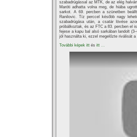
szabadrúgással az MTK, de az elég halvány
Maróti adhatta volna meg, de hiába ugrott
sarkot. A 69. percben a szünetben beállt 
Ranilovic. Tí­z perccel később nagy leh
szabadrúgása után, a csatár lövése azon
próbálkoztak, és az FTC a 83. percben el is
fejese a kapu bal alsó sarkában landolt (
jól használta ki, ezzel megelőzte riválisát a 
További képek itt
és
itt …