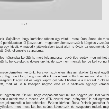
* * *
nk. Sajnáltam, hogy korábban többen úgy vélték, rossz úton járunk, de mos
lső periódusában jól játszottunk, megérdemelten szereztünk kétgólos vezetést
 egy kicsit. A második játékrészben tudat alatt is óvtuk az eredményt, é
ett játék jellemezte csapatomat
los hátrányba kerültünk, mert folyamatosan egyénileg vertek meg minket 
rtünk, helyzeteket is dolgoztunk ki, de azok nem mentek be. Le kell vonnun
megérdemelten nyertünk. Fura volt azok ellen játszani, akikkel 12 évet együt
okáig. Úgy gondolom, hogy csapatként ma erősek voltunk és nagyon akartuk 
 kisegí­tettük egymást és végre kapott gól nélkül hoztuk le a meccset. Sokszo
llett, mert az MTK középen nagyon erős és a széleken egy-egy váratla
lt legyőznünk. Örülök, hogy csapatként voltunk ma nagyon jók. Bár volta
en a mienk volt a meccs. Az MTK ezúttal más „erényeket” is csillogtatott
em jellemezték a kék-fehéreket. Ezúton kí­vánok Rósa Dininek jobbulást é
a győzelem, mert most két hét szünet következik és nyugodtan tudunk maj