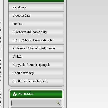
Kezdőlap
Videógaléria
ő
Lexikon
,
n
A kezdetektől napjainkig
,
a
A KK (Mitropa Cup) története
n
­
A Nemzeti Csapat mérkőzései
c
Cikktár
i
n
Könyvek, füzetek, újságok
a
s
Szerkesztőség
t
k
Adatkezelési Szabályzat
k
KERESÉS
a
t
i
z