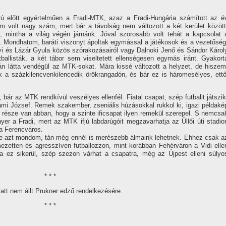
 előtt egyértelműen a Fradi-MTK, azaz a Fradi-Hungária számí­tott az é
m volt nagy szám, mert bár a távolság nem változott a két kerület között
, mintha a világ végén járnánk. Jóval szorosabb volt tehát a kapcsolat 
 Mondhatom, baráti viszonyt ápoltak egymással a játékosok és a vezetőség
yi és Lázár Gyula közös szórakozásairól vagy Dalnoki Jenő és Sándor Károl
allisták, a két tábor sem viseltetett ellenségesen egymás iránt. Gyakort
án látta vendégül az MTK-sokat. Mára kissé változott a helyzet, de hiszem
ek a százkilencvenkilencedik örökrangadón, és bár ez is háromesélyes, ettő
 bár az MTK rendkí­vül veszélyes ellenfél. Fiatal csapat, szép futballt játszik
ami József. Remek szakember, zseniális húzásokkal rukkol ki, igazi példaké
si része van abban, hogy a szinte ificsapat ilyen remekül szerepel. S nemcsa
er a Fradi, mert az MTK ifjú labdarúgóit megzavarhatja az Üllői úti stadio
 a Ferencváros.
de azt mondom, tán még ennél is merészebb álmaink lehetnek. Ehhez csak a
ezetten és agresszí­ven futballozzon, mint korábban Fehérváron a Vidi elle
a ez sikerül, szép szezon várhat a csapatra, még az Újpest elleni súlyo
* * *
iatt nem állt Prukner edző rendelkezésére.
* * *