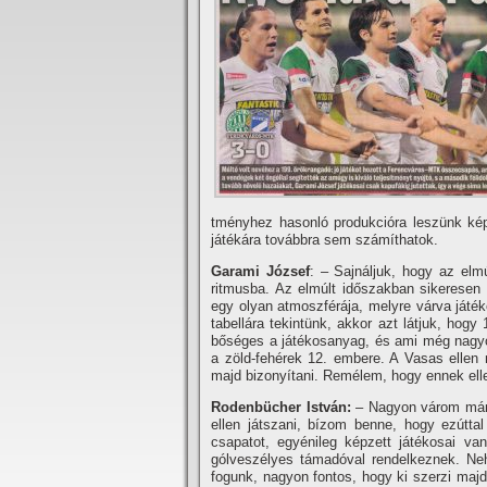
tményhez hasonló produkcióra leszünk kép
játékára továbbra sem számí­thatok.
Garami József
: – Sajnáljuk, hogy az elmú
ritmusba. Az elmúlt időszakban sikeresen s
egy olyan atmoszférája, melyre várva játék
tabellára tekintünk, akkor azt látjuk, hog
bőséges a játékosanyag, és ami még nagyon 
a zöld-fehérek 12. embere. A Vasas ellen
majd bizonyí­tani. Remélem, hogy ennek elle
Rodenbücher István:
– Nagyon várom már a
ellen játszani, bí­zom benne, hogy ezútt
csapatot, egyénileg képzett játékosai v
gólveszélyes támadóval rendelkeznek. Ne
fogunk, nagyon fontos, hogy ki szerzi maj