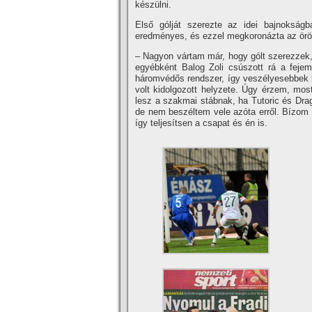
készülni.
Első gólját szerezte az idei bajnokság
eredményes, és ezzel megkoronázta az örökr
– Nagyon vártam már, hogy gólt szerezzek, 
egyébként Balog Zoli csúszott rá a feje
háromvédős rendszer, í­gy veszélyesebbek 
volt kidolgozott helyzete. Úgy érzem, mo
lesz a szakmai stábnak, ha Tutoric és Drag
de nem beszéltem vele azóta erről. Bí­zom
í­gy teljesí­tsen a csapat és én is.