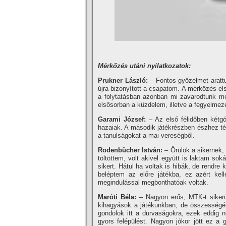
Mérkőzés utáni nyilatkozatok:
Prukner László:
– Fontos győzelmet arattu
újra bizonyí­tott a csapatom. A mérkőzés e
a folytatásban azonban mi zavarodtunk meg
elsősorban a küzdelem, illetve a fegyelmez
Garami József:
– Az első félidőben kétgó
hazaiak. A második játékrészben észhez té
a tanulságokat a mai vereségből.
Rodenbücher István:
– Örülök a sikernek, 
töltöttem, volt akivel együtt is laktam s
sikert. Hátul ha voltak is hibák, de rendre
beléptem az előre játékba, ez azért ke
megindulással megbonthatóak voltak.
Maróti Béla:
– Nagyon erős, MTK-t sikerü
kihagyások a játékunkban, de összességéb
gondolok itt a durvaságokra, ezek eddig n
gyors felépülést. Nagyon jókor jött ez 