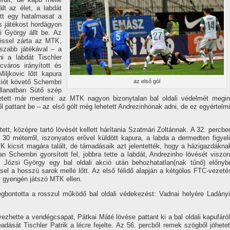
lt az élet, a labdát
tt egy hatalmasat a
nos játékost hordágyon
i György állt be. Az
éssel zárta az MTK,
szabb játékával – a
ni a labdát Tischler
város irányí­tott és
ljkovic lőtt kapura
kciót követő Schembri
az első gól
illanatban Sütő szép
tett már menteni: az MTK nagyon bizonytalan bal oldali védelmét megin
l pattant be – az első gólt még lehetett Andrezinhónak adni, de ez egyértelm
tt, középre tartó lövését kellett hárí­tania Szatmári Zoltánnak. A 32. percbe
st 30 méterről, iszonyatos erővel küldött kapura, a labda a dermedten figyel
MTK kicsit magára talált, de támadásaik azt jelentették, hogy a házigazdákna
ban Schembri gyorsí­tott fel, jobbra tette a labdát, Andrezinho lövését viszon
n Józsi György egy bal oldali akció után behozhatatlan(nak tűnő) előnyb
sel a hosszú sarok mellé lőtt. Az első félidő alapján a kétgólos FTC-vezeté
s gyengén játszó MTK ellen.
bontotta a rosszul működő bal oldali védekezést: Vadnai helyére Ladányi
ezhette a vendégcsapat, Pátkai Máté lövése pattant ki a bal oldali kapufáról
adását Tischler Patrik a lécre fejelte. Az 56. percből remek szögből jöhetet