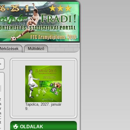
Mérkőzések
Múltidéző
»
z
a
Tapolca, 2027. január
r
9.
a
C
t
OLDALAK
,