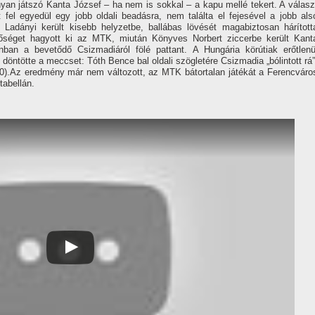
an játszó Kanta József – ha nem is sokkal – a kapu mellé tekert. A válasz
 fel egyedül egy jobb oldali beadásra, nem találta el fejesével a jobb als
Ladányi került kisebb helyzetbe, ballábas lövését magabiztosan hárí­tott
etőséget hagyott ki az MTK, miután Könyves Norbert ziccerbe került Kant
ban a bevetődő Csizmadiáról fölé pattant. A Hungária körútiak erőtlenü
 döntötte a meccset: Tóth Bence bal oldali szögletére Csizmadia „bólintott rá”
3–0).Az eredmény már nem változott, az MTK bátortalan játékát a Ferencváro
tabellán.