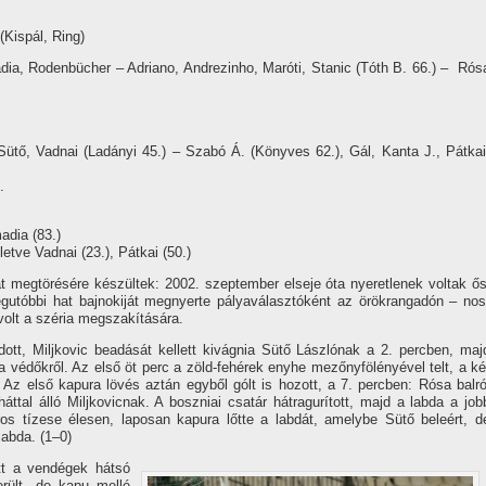
(Kispál, Ring)
dia, Rodenbücher – Adriano, Andrezinho, Maróti, Stanic (Tóth B. 66.) – Rós
ütő, Vadnai (Ladányi 45.) – Szabó Á. (Könyves 62.), Gál, Kanta J., Pátkai
.
adia (83.)
letve Vadnai (23.), Pátkai (50.)
 megtörésére készültek: 2002. szeptember elseje óta nyeretlenek voltak ős
egutóbbi hat bajnokiját megnyerte pályaválasztóként az örökrangadón – nos
olt a széria megszakí­tására.
tt, Miljkovic beadását kellett kivágnia Sütő Lászlónak a 2. percben, maj
 a védőkről. Az első öt perc a zöld-fehérek enyhe mezőnyfölényével telt, a ké
Az első kapura lövés aztán egyből gólt is hozott, a 7. percben: Rósa balró
ttal álló Miljkovicnak. A boszniai csatár hátragurí­tott, majd a labda a job
ros tí­zese élesen, laposan kapura lőtte a labdát, amelybe Sütő beleért, d
labda. (1–0)
tt a vendégek hátsó
rült, de kapu mellé