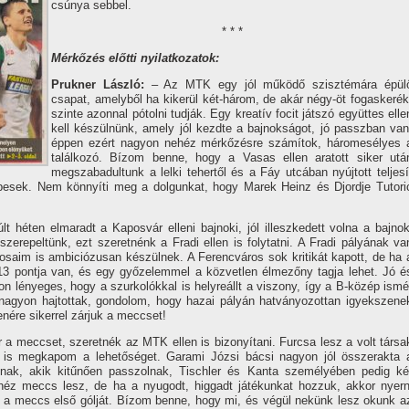
csúnya sebbel.
* * *
Mérkőzés előtti nyilatkozatok:
Prukner László:
– Az MTK egy jól működő szisztémára épül
csapat, amelyből ha kikerül két-három, de akár négy-öt fogaskerék
szinte azonnal pótolni tudják. Egy kreatí­v focit játszó együttes elle
kell készülnünk, amely jól kezdte a bajnokságot, jó passzban van
éppen ezért nagyon nehéz mérkőzésre számí­tok, háromesélyes 
találkozó. Bí­zom benne, hogy a Vasas ellen aratott siker utá
megszabadultunk a lelki tehertől és a Fáy utcában nyújtott teljesí
esek. Nem könnyí­ti meg a dolgunkat, hogy Marek Heinz és Djordje Tutori
lt héten elmaradt a Kaposvár elleni bajnoki, jól illeszkedett volna a bajnok
zerepeltünk, ezt szeretnénk a Fradi ellen is folytatni. A Fradi pályának va
osaim is ambiciózusan készülnek. A Ferencváros sok kritikát kapott, de ha 
y 13 pontja van, és egy győzelemmel a közvetlen élmezőny tagja lehet. Jó é
lényeges, hogy a szurkolókkal is helyreállt a viszony, í­gy a B-közép ismé
 nagyon hajtottak, gondolom, hogy hazai pályán hatványozottan igyekszene
nére sikerrel zárjuk a meccset!
 meccset, szeretnék az MTK ellen is bizonyí­tani. Furcsa lesz a volt társa
al is megkapom a lehetőséget. Garami Józsi bácsi nagyon jól összerakta 
annak, akik kitűnően passzolnak, Tischler és Kanta személyében pedig ké
héz meccs lesz, de ha a nyugodt, higgadt játékunkat hozzuk, akkor nyern
d a meccs első gólját. Bí­zom benne, hogy mi, és végül nekünk lesz okunk a