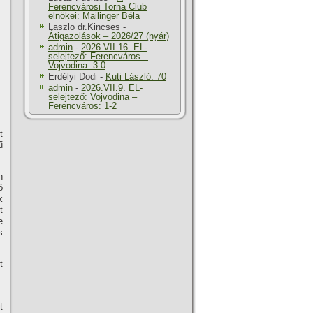
Ferencvárosi Torna Club
elnökei: Mailinger Béla
Laszlo dr.Kincses
-
Átigazolások – 2026/27 (nyár)
admin
-
2026.VII.16. EL-
selejtező: Ferencváros –
Vojvodina: 3-0
Erdélyi Dodi
-
Kuti László: 70
admin
-
2026.VII.9. EL-
selejtező: Vojvodina –
Ferencváros: 1-2
t
ű
n
ő
k
t
e
s
t
.
t