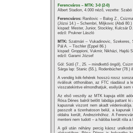
Ferencváros – MTK: 3-0 (2-0)
Albert Stadion, 4.000 néző, vezette: Szabó 
Ferencváros:
Ranilovic – Balog Z., Csizma
(Józsi 14.) – Schembri, Miljkovic (Abdi 80.)
kispad: Mester, Junior, Stockley, Kulcsár D.
edző: Prukner László
MTK:
Szatmári – Vukadinovic, Szekeres, S
Pál A. – Tischler (Eppel 86.)
kispad: Groppioni, Vukmir, Nikházi, Hajdú S
edző: Garami József
Gól: Sütő (7., 25. – mindkettő öngól), Csizm
Sárga lap: Stanic (55.), Rodenbücher (78.) il
A vendég kék-fehérek hosszú rossz sorozat
riválisuk otthonában, az FTC ráadásul a l
visszatekintve elmondhatjuk, esélyük sem v
Az első veszély az MTK kapuja előtt adódo
Rósa Dénes balról belőtt labdája pattant ki
kapusnak viszont nem akadt védenivalója. 
passzolt a tizenhatoson belül, a kapunak há
oldalra került, Andrezinhóhoz. A Ferencvá
menteni nem tudott – a hálóba került róla a 
A gól után néhány percig káosz uralkodo
alakzatában, Rósa Dénes is helyzetbe ke